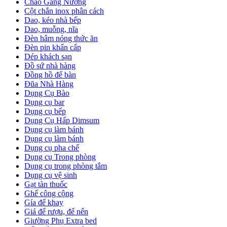
Chảo Gang Nướng
Cột chắn inox phân cách
Dao, kéo nhà bếp
Dao, muỗng, nĩa
Đèn hâm nóng thức ăn
Đèn pin khẩn cấp
Dép khách sạn
Đồ sứ nhà hàng
Đồng hồ để bàn
Đũa Nhà Hàng
Dụng Cụ Bào
Dụng cụ bar
Dụng cụ bếp
Dụng Cụ Hấp Dimsum
Dụng cụ làm bánh
Dụng cụ làm bánh
Dụng cụ pha chế
Dụng cụ Trong phòng
Dụng cụ trong phòng tắm
Dụng cụ vệ sinh
Gạt tàn thuốc
Ghế công cộng
Gía để khay
Giá để rượu, để nến
Giường Phụ Extra bed