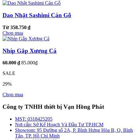
Dao Nhật Sashimi Cán Gỗ
Từ 358.750 ₫
Chọn mua
Nhíp Gắp Xương Cá
60.000 ₫
85.000₫
SALE
29%
Chọn mua
Công ty TNHH thiết bị Vạn Hồng Phát
MST:
0318425205
Nơi cấp:
Sở Kế Hoạch Và Đầu Tư TP.HCM
Showrom:
95 Đường số 2A, P. Bình Hưng Hòa B, Q. Bình
Tân, TP. Hồ Chí Minh