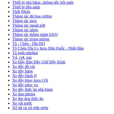
Thiết bị nhà hàng, phòng tiệc hội nghị
Thiết bị tiền sảnh
Thớt Nhựa
Thùng rác đá hoa cương
Thùng rác inox
Thùng rác ngoài trời
Thùng rác nhựa
Thùng rác thông minh EKO
Thùng rác trong phòng
Tô - Chén - Dĩa HQ
Tô Chén Dĩa Ly Inox Hàn Quốc - Nhật Bản
Tủ lạnh minibar
Vá, vợt, sạn
Xe Đẩy Bàn Đẩy Ghế Đẩy Kính
Xe đẩy đồ vải
Xe đẩy hàng
Xe đẩy hành lý
Xe đẩy khay inox GN
Xe đẩy phục vụ
Xe đẩy thức ăn nhà hàng
Xe làm phòng
Xe thu dọn thức ăn
Xe vắt nước
Xô đá và xô ướp rượu