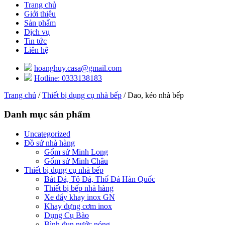
Trang chủ
Giới thiệu
Sản phẩm
Dịch vụ
Tin tức
Liên hệ
hoanghuy.casa@gmail.com
Hotline: 0333138183
Trang chủ
/
Thiết bị dụng cụ nhà bếp
/ Dao, kéo nhà bếp
Danh mục sản phẩm
Uncategorized
Đồ sứ nhà hàng
Gốm sứ Minh Long
Gốm sứ Minh Châu
Thiết bị dụng cụ nhà bếp
Bát Đá, Tô Đá, Thố Đá Hàn Quốc
Thiết bị bếp nhà hàng
Xe đẩy khay inox GN
Khay đựng cơm inox
Dụng Cụ Bào
Bình đun nước nóng