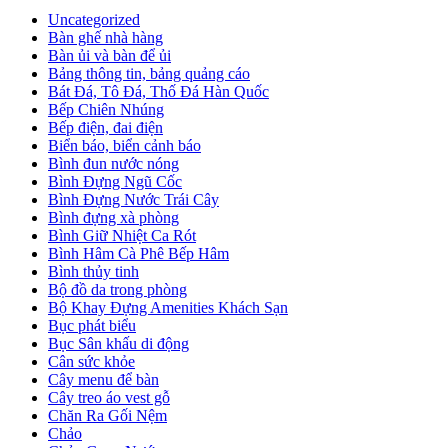
Uncategorized
Bàn ghế nhà hàng
Bàn ủi và bàn để ủi
Bảng thông tin, bảng quảng cáo
Bát Đá, Tô Đá, Thố Đá Hàn Quốc
Bếp Chiên Nhúng
Bếp điện, đai điện
Biển báo, biển cảnh báo
Bình đun nước nóng
Bình Đựng Ngũ Cốc
Bình Đựng Nước Trái Cây
Bình đựng xà phòng
Bình Giữ Nhiệt Ca Rót
Bình Hâm Cà Phê Bếp Hâm
Bình thủy tinh
Bộ đồ da trong phòng
Bộ Khay Đựng Amenities Khách Sạn
Bục phát biểu
Bục Sân khấu di động
Cân sức khỏe
Cây menu để bàn
Cây treo áo vest gỗ
Chăn Ra Gối Nệm
Chảo