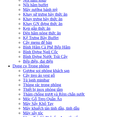
Nồi hâm soup
Nồi hâm buffet
Máy nướng bánh mỳ
Khay sứ trưng bày thức ăn
Khay trưng bày thức ăn
Khay GN đựng thức ăn
Kẹp gắp thức ăn
Đèn hâm nóng thức ăn
Kệ Trưng Bày Buffet
Cây menu để bàn
Bình Hâm Cà Phê Bếp Hâm
Bình Đựng Ngũ Cốc
Bình Đựng Nước Trái Cây
Bếp điện, đai điện
Dụng cụ Trong phòng
Gương soi phòng khách sạn
Cây treo áo vest gỗ
Tủ lạnh minibar
Thùng rác trong phòng
Thiết bị inox phòng tắm
Thảm chống trượt và Rèm chắn nước
Móc Gỗ Treo Quần Áo
Máy Sấy Khô Tay
Máy khuếch tán tinh dầu, tinh dầu
Máy sấy tóc