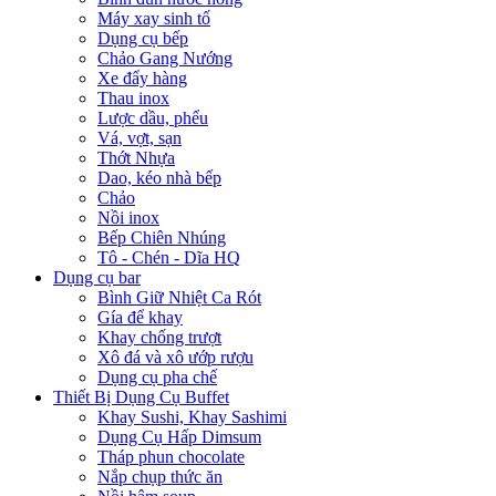
Máy xay sinh tố
Dụng cụ bếp
Chảo Gang Nướng
Xe đẩy hàng
Thau inox
Lược dầu, phểu
Vá, vợt, sạn
Thớt Nhựa
Dao, kéo nhà bếp
Chảo
Nồi inox
Bếp Chiên Nhúng
Tô - Chén - Dĩa HQ
Dụng cụ bar
Bình Giữ Nhiệt Ca Rót
Gía để khay
Khay chống trượt
Xô đá và xô ướp rượu
Dụng cụ pha chế
Thiết Bị Dụng Cụ Buffet
Khay Sushi, Khay Sashimi
Dụng Cụ Hấp Dimsum
Tháp phun chocolate
Nắp chụp thức ăn