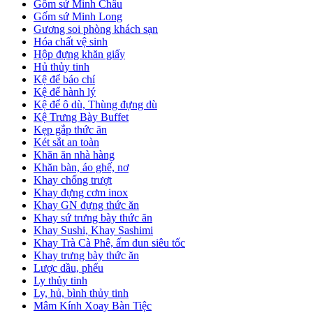
Gốm sứ Minh Châu
Gốm sứ Minh Long
Gương soi phòng khách sạn
Hóa chất vệ sinh
Hộp đựng khăn giấy
Hủ thủy tinh
Kệ để báo chí
Kệ để hành lý
Kệ để ô dù, Thùng đựng dù
Kệ Trưng Bày Buffet
Kẹp gắp thức ăn
Két sắt an toàn
Khăn ăn nhà hàng
Khăn bàn, áo ghế, nơ
Khay chống trượt
Khay đựng cơm inox
Khay GN đựng thức ăn
Khay sứ trưng bày thức ăn
Khay Sushi, Khay Sashimi
Khay Trà Cà Phê, ấm đun siêu tốc
Khay trưng bày thức ăn
Lược dầu, phểu
Ly thủy tinh
Ly, hủ, bình thủy tinh
Mâm Kính Xoay Bàn Tiệc