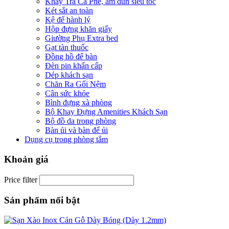
Khay Trà Cà Phê, ấm đun siêu tốc
Két sắt an toàn
Kệ để hành lý
Hộp đựng khăn giấy
Giường Phụ Extra bed
Gạt tàn thuốc
Đồng hồ để bàn
Đèn pin khẩn cấp
Dép khách sạn
Chăn Ra Gối Nệm
Cân sức khỏe
Bình đựng xà phòng
Bộ Khay Đựng Amenities Khách Sạn
Bộ đồ da trong phòng
Bàn ủi và bàn để ủi
Dụng cụ trong phòng tắm
Khoản giá
Price filter
Sản phẩm nổi bật