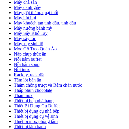
Máy chà sàn
Máy đánh giày
Máy giặt thảm, quạt thổi
Máy hút bụi
Máy khuếch tán tinh dầu, tinh dầu
Máy nướng bánh mỳ
Máy Sấy Khô Tay
Máy sấy tóc
Máy xay sinh tố
Móc Gỗ Treo Quần Áo
Nắp chụp thức ăn
Nồi hâm buffet
Nồi hâm soup
Nồi inox
Rack ly, rack dĩa
Tấm lót bàn ăn
Thảm chống trượt và Rèm chắn nước
Tháp phun chocolate
Thau inox
Thiết bị bếp nhà hàng
Thiết Bị Dụng Cụ Buffet
Thiết bị dụng cụ nhà bếp
Thiết bị dụng cụ vệ sinh
Thiết bị inox phòng tắm
Thiết bị làm bánh