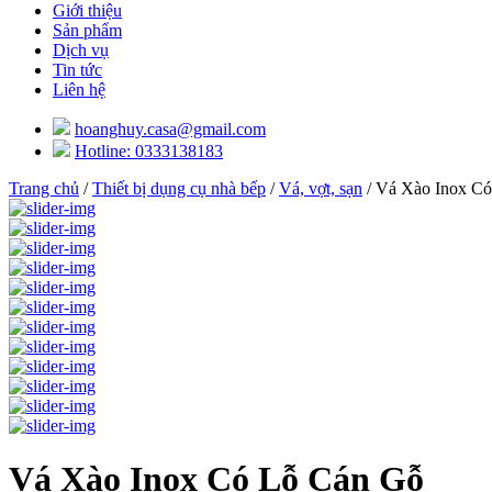
Giới thiệu
Sản phẩm
Dịch vụ
Tin tức
Liên hệ
hoanghuy.casa@gmail.com
Hotline: 0333138183
Trang chủ
/
Thiết bị dụng cụ nhà bếp
/
Vá, vợt, sạn
/ Vá Xào Inox C
Vá Xào Inox Có Lỗ Cán Gỗ