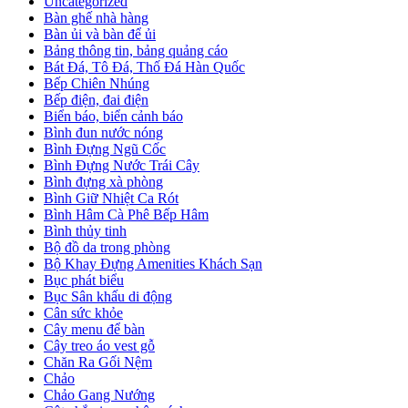
Uncategorized
Bàn ghế nhà hàng
Bàn ủi và bàn để ủi
Bảng thông tin, bảng quảng cáo
Bát Đá, Tô Đá, Thố Đá Hàn Quốc
Bếp Chiên Nhúng
Bếp điện, đai điện
Biển báo, biển cảnh báo
Bình đun nước nóng
Bình Đựng Ngũ Cốc
Bình Đựng Nước Trái Cây
Bình đựng xà phòng
Bình Giữ Nhiệt Ca Rót
Bình Hâm Cà Phê Bếp Hâm
Bình thủy tinh
Bộ đồ da trong phòng
Bộ Khay Đựng Amenities Khách Sạn
Bục phát biểu
Bục Sân khấu di động
Cân sức khỏe
Cây menu để bàn
Cây treo áo vest gỗ
Chăn Ra Gối Nệm
Chảo
Chảo Gang Nướng