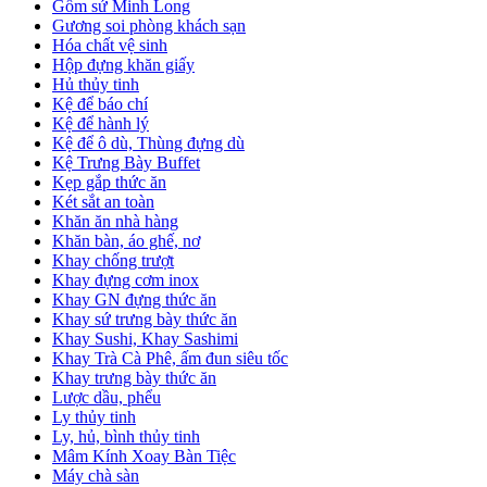
Gốm sứ Minh Long
Gương soi phòng khách sạn
Hóa chất vệ sinh
Hộp đựng khăn giấy
Hủ thủy tinh
Kệ để báo chí
Kệ để hành lý
Kệ để ô dù, Thùng đựng dù
Kệ Trưng Bày Buffet
Kẹp gắp thức ăn
Két sắt an toàn
Khăn ăn nhà hàng
Khăn bàn, áo ghế, nơ
Khay chống trượt
Khay đựng cơm inox
Khay GN đựng thức ăn
Khay sứ trưng bày thức ăn
Khay Sushi, Khay Sashimi
Khay Trà Cà Phê, ấm đun siêu tốc
Khay trưng bày thức ăn
Lược dầu, phểu
Ly thủy tinh
Ly, hủ, bình thủy tinh
Mâm Kính Xoay Bàn Tiệc
Máy chà sàn