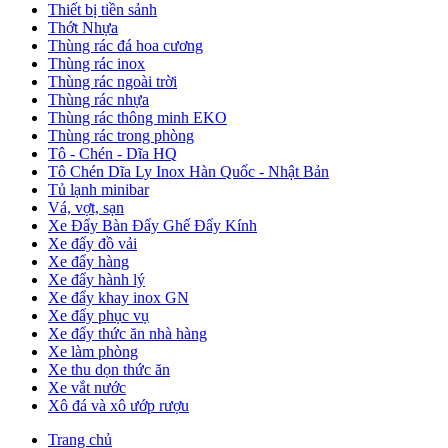
Thiết bị tiền sảnh
Thớt Nhựa
Thùng rác đá hoa cương
Thùng rác inox
Thùng rác ngoài trời
Thùng rác nhựa
Thùng rác thông minh EKO
Thùng rác trong phòng
Tô - Chén - Dĩa HQ
Tô Chén Dĩa Ly Inox Hàn Quốc - Nhật Bản
Tủ lạnh minibar
Vá, vợt, sạn
Xe Đẩy Bàn Đẩy Ghế Đẩy Kính
Xe đẩy đồ vải
Xe đẩy hàng
Xe đẩy hành lý
Xe đẩy khay inox GN
Xe đẩy phục vụ
Xe đẩy thức ăn nhà hàng
Xe làm phòng
Xe thu dọn thức ăn
Xe vắt nước
Xô đá và xô ướp rượu
Trang chủ