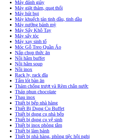
Máy đánh giày
Máy giặt thảm, quạt thổi
Máy hút bụi
Máy khuếch tán tinh dầu, tinh dầu
Máy nướng bánh mỳ
Máy Sấy Khô Tay
Máy sấy tóc
Máy xay sinh tố
Móc Gỗ Treo Quần Áo
Nắp chụp thức ăn
Nồi hâm buffet
Nồi hâm soup
Nồi inox
Rack ly, rack dĩa
Tấm lót bàn ăn
Thảm chống trượt và Rèm chắn nước
Tháp phun chocolate
Thau inox
Thiết bị bếp nhà hàng
Thiết Bị Dụng Cụ Buffet
Thiết bị dụng cụ nhà bếp
Thiết bị dụng cụ vệ sinh
Thiết bị inox phòng tắm
Thiết bị làm bánh
Thiết bị nhà hàng, phòng tiệc hội nghị