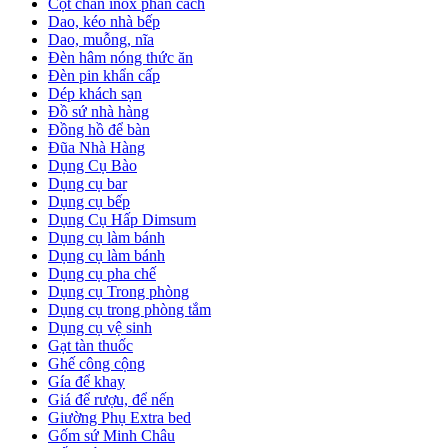
Cột chắn inox phân cách
Dao, kéo nhà bếp
Dao, muỗng, nĩa
Đèn hâm nóng thức ăn
Đèn pin khẩn cấp
Dép khách sạn
Đồ sứ nhà hàng
Đồng hồ để bàn
Đũa Nhà Hàng
Dụng Cụ Bào
Dụng cụ bar
Dụng cụ bếp
Dụng Cụ Hấp Dimsum
Dụng cụ làm bánh
Dụng cụ làm bánh
Dụng cụ pha chế
Dụng cụ Trong phòng
Dụng cụ trong phòng tắm
Dụng cụ vệ sinh
Gạt tàn thuốc
Ghế công cộng
Gía để khay
Giá để rượu, để nến
Giường Phụ Extra bed
Gốm sứ Minh Châu