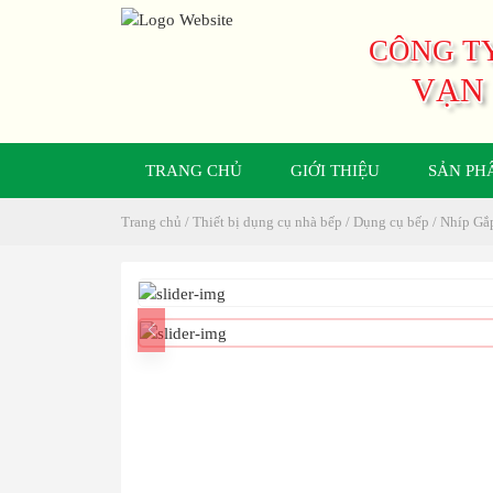
CÔNG TY
VẠN
TRANG CHỦ
GIỚI THIỆU
SẢN PH
Trang chủ
/
Thiết bị dụng cụ nhà bếp
/
Dụng cụ bếp
/ Nhíp Gắ