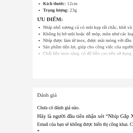
Kích thước:
12cm
Trọng lượng:
23g
ƯU ĐIỂM:
Nhíp nhổ xương cá có mũi kẹp rất chắc, khít và
Không bị hở mũi hoặc dễ móp, mòn như các loại 
Nhíp được làm từ inox, được mài mỏng với đầu n
Sản phẩm tiện lợi, giúp cho công việc của ngườ
Chất liệu inox sáng, có độ bền cao nên sử dụng l
CHÍNH SÁCH MUA HÀNG:
Mua sản phẩm với số lượng lớn vui lòng liên hệ
Cam kết hàng chính hãng
Trường hợp đổi trả lỗi do shop: Phí vận chuyển
Trường hợp đổi trả không phải lỗi của shop: Ph
Đánh giá
🏪Công ty TNHH Thiết Bị Vạn Hồng Phá
Chưa có đánh giá nào.
Showrom:
95 Đường số 2A, P. Bình Hưng Hòa B
Hotline:
0333.138.183
Hãy là người đầu tiên nhận xét “Nhíp Gắp
Email của bạn sẽ không được hiển thị công khai.
C
*