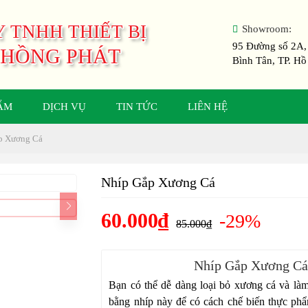
 TNHH THIẾT BỊ
Showroom:
95 Đường số 2A,
 HỒNG PHÁT
Bình Tân, TP. Hồ
ẨM
DỊCH VỤ
TIN TỨC
LIÊN HỆ
p Xương Cá
Nhíp Gắp Xương Cá
60.000₫
-29%
85.000₫
Nhíp Gắp Xương C
B
ạn có thể dễ dàng loại bỏ xương cá và là
bằng nhíp này để có cách chế biến thực ph