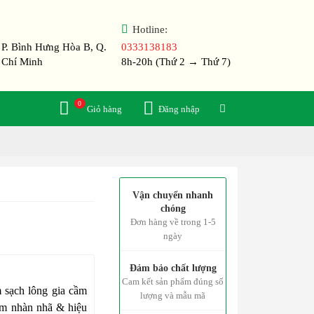
Hotline:
 P. Bình Hưng Hòa B, Q.
0333138183
 Chí Minh
8h-20h (Thứ 2 → Thứ 7)
0
Đăng nhập
Vận chuyển nhanh
chóng
Đơn hàng về trong 1-5
ngày
á
Đảm bảo chất lượng
Cam kết sản phẩm đúng số
m sạch lông gia cầm
lượng và mẫu mã
ẩm nhàn nhã & hiệu