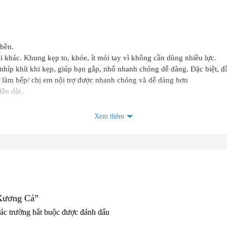
 bền.
khác. Khung kẹp to, khỏe, ít mỏi tay vì không cần dùng nhiều lực.
híp khít khi kẹp, giúp bạn gắp, nhổ nhanh chóng dễ dàng. Đặc biệt, đầ
i làm bếp/ chị em nội trợ được nhanh chóng và dễ dàng hơn
âu dài..
Xem thêm
 shop để nhận được giá sỉ
 do shop thanh toán
í vận chuyển shop
KHÔNG
nhận thanh toán
t
, Q. Bình Tân, TP. Hồ Chí Minh
 Xương Cá”
ác trường bắt buộc được đánh dấu