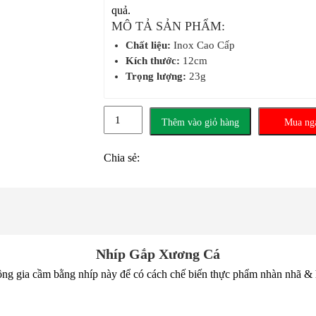
quả.
MÔ TẢ SẢN PHẨM:
Chất liệu:
Inox Cao Cấp
Kích thước:
12cm
Trọng lượng:
23g
Nhíp
Thêm vào giỏ hàng
Mua ng
Gắp
Xương
Chia sẻ:
Cá
số
lượng
Nhíp Gắp Xương Cá
lông gia cầm bằng nhíp này để có cách chế biến thực phẩm nhàn nhã & 