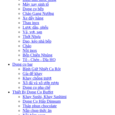
Máy xay sinh tố
Dụng cụ bếp
Chảo Gang Nướng
Xe đẩy hàng
Thau inox
Lược dầu, phểu
Vá, vợt, sạn
Thớt Nhựa
Dao, kéo nhà bếp
Chảo
Nồi inox
Bếp Chiên Nhúng
Tô - Chén - Dĩa HQ
Dụng cụ bar
Bình Giữ Nhiệt Ca Rót
Gía để khay
Khay chống trượt
Xô đá và xô ướp rượu
Dụng cụ pha chế
Thiết Bị Dụng Cụ Buffet
Khay Sushi, Khay Sashimi
Dụng Cụ Hấp Dimsum
Tháp phun chocolate
Nắp chụp thức ăn