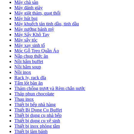
Máy chà sàn
Máy đánh giày
Máy giặt thảm, quạt thổi
Máy hút bụi
Máy khuếch tán tinh dầu, tinh dầu
Máy nướng bánh mỳ
Máy Sấy Khô Tay
Máy sấy tóc
Máy xay sinh tố
Móc Gỗ Treo Quần Áo
Nắp chụp thức ăn
Nồi hâm buffet
Nồi hâm soup
Nồi inox
Rack ly, rack dĩa
Tấm lót bàn ăn
Thảm chống trượt và Rèm chắn nước
Tháp phun chocolate
Thau inox
Thiết bị bếp nhà hàng
Thiết Bị Dụng Cụ Buffet
Thiết bị dụng cụ nhà bếp
Thiết bị dụng cụ vệ sinh
Thiết bị inox phòng tắm
Thiết bị làm bánh