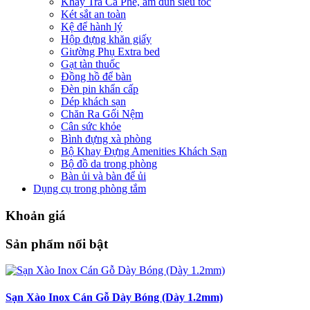
Khay Trà Cà Phê, ấm đun siêu tốc
Két sắt an toàn
Kệ để hành lý
Hộp đựng khăn giấy
Giường Phụ Extra bed
Gạt tàn thuốc
Đồng hồ để bàn
Đèn pin khẩn cấp
Dép khách sạn
Chăn Ra Gối Nệm
Cân sức khỏe
Bình đựng xà phòng
Bộ Khay Đựng Amenities Khách Sạn
Bộ đồ da trong phòng
Bàn ủi và bàn để ủi
Dụng cụ trong phòng tắm
Khoản giá
Sản phẩm nổi bật
Sạn Xào Inox Cán Gỗ Dày Bóng (Dày 1.2mm)