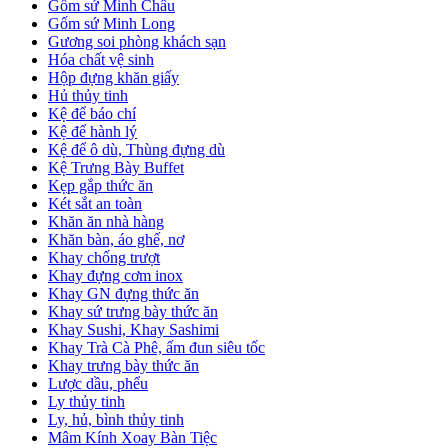
Gốm sứ Minh Châu
Gốm sứ Minh Long
Gương soi phòng khách sạn
Hóa chất vệ sinh
Hộp đựng khăn giấy
Hủ thủy tinh
Kệ để báo chí
Kệ để hành lý
Kệ để ô dù, Thùng đựng dù
Kệ Trưng Bày Buffet
Kẹp gắp thức ăn
Két sắt an toàn
Khăn ăn nhà hàng
Khăn bàn, áo ghế, nơ
Khay chống trượt
Khay đựng cơm inox
Khay GN đựng thức ăn
Khay sứ trưng bày thức ăn
Khay Sushi, Khay Sashimi
Khay Trà Cà Phê, ấm đun siêu tốc
Khay trưng bày thức ăn
Lược dầu, phểu
Ly thủy tinh
Ly, hủ, bình thủy tinh
Mâm Kính Xoay Bàn Tiệc