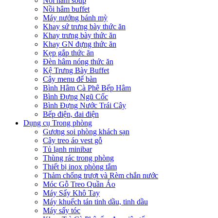
Nồi hâm soup
Nồi hâm buffet
Máy nướng bánh mỳ
Khay sứ trưng bày thức ăn
Khay trưng bày thức ăn
Khay GN đựng thức ăn
Kẹp gắp thức ăn
Đèn hâm nóng thức ăn
Kệ Trưng Bày Buffet
Cây menu để bàn
Bình Hâm Cà Phê Bếp Hâm
Bình Đựng Ngũ Cốc
Bình Đựng Nước Trái Cây
Bếp điện, đai điện
Dụng cụ Trong phòng
Gương soi phòng khách sạn
Cây treo áo vest gỗ
Tủ lạnh minibar
Thùng rác trong phòng
Thiết bị inox phòng tắm
Thảm chống trượt và Rèm chắn nước
Móc Gỗ Treo Quần Áo
Máy Sấy Khô Tay
Máy khuếch tán tinh dầu, tinh dầu
Máy sấy tóc