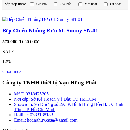
Sắp xếp theo:
Giá cao
Giá thấp
Mới nhất
Cũ nhất
Bếp Chiên Nhúng Đơn 6L Sunny SN-01
575.000 ₫
650.000₫
SALE
12%
Chọn mua
Công ty TNHH thiết bị Vạn Hồng Phát
MST:
0318425205
Nơi cấp:
Sở Kế Hoạch Và Đầu Tư TP.HCM
Showrom:
95 Đường số 2A, P. Bình Hưng Hòa B, Q. Bình
Tân, TP. Hồ Chí Minh
Hotline:
0333138183
Email:
hoanghuy.casa@gmail.com