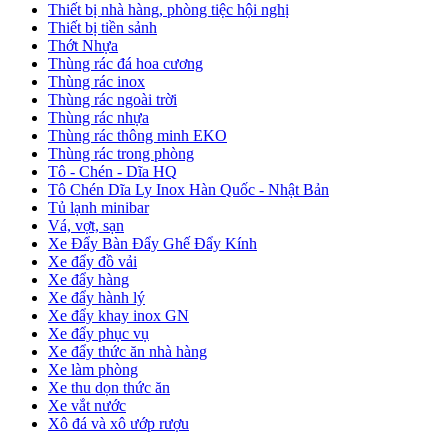
Thiết bị nhà hàng, phòng tiệc hội nghị
Thiết bị tiền sảnh
Thớt Nhựa
Thùng rác đá hoa cương
Thùng rác inox
Thùng rác ngoài trời
Thùng rác nhựa
Thùng rác thông minh EKO
Thùng rác trong phòng
Tô - Chén - Dĩa HQ
Tô Chén Dĩa Ly Inox Hàn Quốc - Nhật Bản
Tủ lạnh minibar
Vá, vợt, sạn
Xe Đẩy Bàn Đẩy Ghế Đẩy Kính
Xe đẩy đồ vải
Xe đẩy hàng
Xe đẩy hành lý
Xe đẩy khay inox GN
Xe đẩy phục vụ
Xe đẩy thức ăn nhà hàng
Xe làm phòng
Xe thu dọn thức ăn
Xe vắt nước
Xô đá và xô ướp rượu