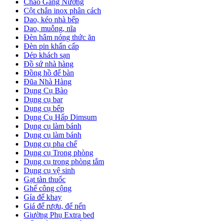
Chảo Gang Nướng
Cột chắn inox phân cách
Dao, kéo nhà bếp
Dao, muỗng, nĩa
Đèn hâm nóng thức ăn
Đèn pin khẩn cấp
Dép khách sạn
Đồ sứ nhà hàng
Đồng hồ để bàn
Đũa Nhà Hàng
Dụng Cụ Bào
Dụng cụ bar
Dụng cụ bếp
Dụng Cụ Hấp Dimsum
Dụng cụ làm bánh
Dụng cụ làm bánh
Dụng cụ pha chế
Dụng cụ Trong phòng
Dụng cụ trong phòng tắm
Dụng cụ vệ sinh
Gạt tàn thuốc
Ghế công cộng
Gía để khay
Giá để rượu, để nến
Giường Phụ Extra bed