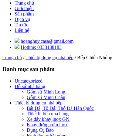
Trang chủ
Giới thiệu
Sản phẩm
Dịch vụ
Tin tức
Liên hệ
hoanghuy.casa@gmail.com
Hotline: 0333138183
Trang chủ
/
Thiết bị dụng cụ nhà bếp
/ Bếp Chiên Nhúng
Danh mục sản phẩm
Uncategorized
Đồ sứ nhà hàng
Gốm sứ Minh Long
Gốm sứ Minh Châu
Thiết bị dụng cụ nhà bếp
Bát Đá, Tô Đá, Thố Đá Hàn Quốc
Thiết bị bếp nhà hàng
Xe đẩy khay inox GN
Khay đựng cơm inox
Dụng Cụ Bào
Bình đun nước nóng