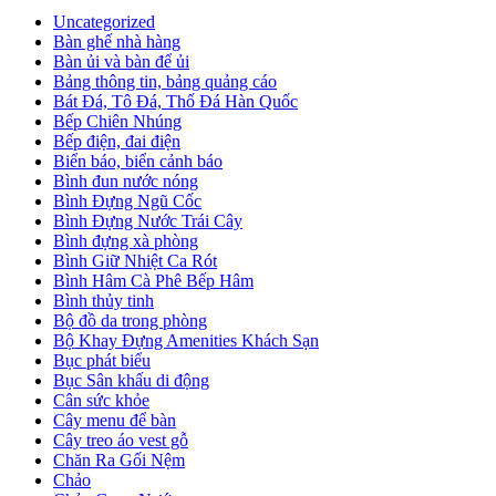
Uncategorized
Bàn ghế nhà hàng
Bàn ủi và bàn để ủi
Bảng thông tin, bảng quảng cáo
Bát Đá, Tô Đá, Thố Đá Hàn Quốc
Bếp Chiên Nhúng
Bếp điện, đai điện
Biển báo, biển cảnh báo
Bình đun nước nóng
Bình Đựng Ngũ Cốc
Bình Đựng Nước Trái Cây
Bình đựng xà phòng
Bình Giữ Nhiệt Ca Rót
Bình Hâm Cà Phê Bếp Hâm
Bình thủy tinh
Bộ đồ da trong phòng
Bộ Khay Đựng Amenities Khách Sạn
Bục phát biểu
Bục Sân khấu di động
Cân sức khỏe
Cây menu để bàn
Cây treo áo vest gỗ
Chăn Ra Gối Nệm
Chảo