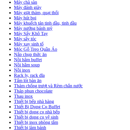
Máy chà sàn
Máy đánh giày
Máy giặt thảm, quạt thổi
Máy hút bụi
Máy khuếch tán tinh dầu, tinh dầu
Máy nướng bánh mỳ
Máy Sấy Khô Tay
Máy sấy tóc
Máy xay sinh tố
Móc Gỗ Treo Quần Áo
Nắp chụp thức ăn
Nồi hâm buffet
Nồi hâm soup
Nồi inox
Rack ly, rack dĩa
Tấm lót bàn ăn
Thảm chống trượt và Rèm chắn nước
Tháp phun chocolate
Thau inox
Thiết bị bếp nhà hàng
Thiết Bị Dụng Cụ Buffet
Thiết bị dụng cụ nhà bếp
Thiết bị dụng cụ vệ sinh
Thiết bị inox phòng tắm
Thiết bị làm bánh