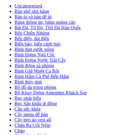
Uncategorized
Bàn ghế nhà hàng
Bàn ủi và bàn để ủi
Bảng thông tin, bảng quảng cáo
Bát Đá, Tô Đá, Thố Đá Hàn Quốc
Bếp Chiên Nhúng
Bếp điện, đai điện
Biển báo, biển cảnh báo
Bình đun nước nóng
Bình Đựng Ngũ Cốc
Bình Đựng Nước Trái Cây
Bình đựng xà phòng
Bình Giữ Nhiệt Ca Rót
Bình Hâm Cà Phê Bếp Hâm
Bình thủy tinh
Bộ đồ da trong phòng
Bộ Khay Đựng Amenities Khách Sạn
Bục phát biểu
Bục Sân khấu di động
Cân sức khỏe
Cây menu để bàn
Cây treo áo vest gỗ
Chăn Ra Gối Nệm
Chảo