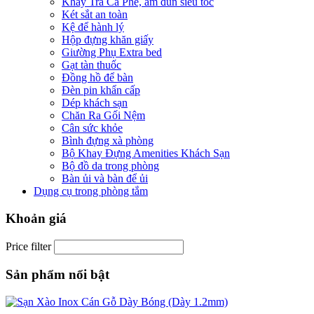
Khay Trà Cà Phê, ấm đun siêu tốc
Két sắt an toàn
Kệ để hành lý
Hộp đựng khăn giấy
Giường Phụ Extra bed
Gạt tàn thuốc
Đồng hồ để bàn
Đèn pin khẩn cấp
Dép khách sạn
Chăn Ra Gối Nệm
Cân sức khỏe
Bình đựng xà phòng
Bộ Khay Đựng Amenities Khách Sạn
Bộ đồ da trong phòng
Bàn ủi và bàn để ủi
Dụng cụ trong phòng tắm
Khoản giá
Price filter
Sản phẩm nổi bật