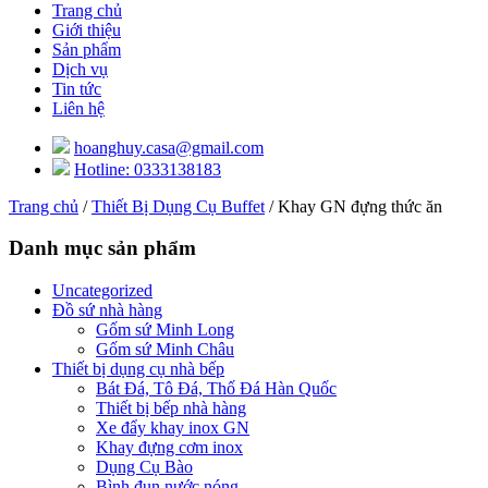
Trang chủ
Giới thiệu
Sản phẩm
Dịch vụ
Tin tức
Liên hệ
hoanghuy.casa@gmail.com
Hotline: 0333138183
Trang chủ
/
Thiết Bị Dụng Cụ Buffet
/ Khay GN đựng thức ăn
Danh mục sản phẩm
Uncategorized
Đồ sứ nhà hàng
Gốm sứ Minh Long
Gốm sứ Minh Châu
Thiết bị dụng cụ nhà bếp
Bát Đá, Tô Đá, Thố Đá Hàn Quốc
Thiết bị bếp nhà hàng
Xe đẩy khay inox GN
Khay đựng cơm inox
Dụng Cụ Bào
Bình đun nước nóng