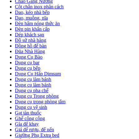
Chảo Gang Nướng
Cột chắn inox phân cách
Dao, kéo nhà bếp
Dao, muỗng, nĩa
Đèn hâm nóng thức ăn
Đèn pin khẩn cấp
Dép khách sạn
Đồ sứ nhà hàng
Đồng hồ để bàn
Đũa Nhà Hàng
Dụng Cụ Bào
Dụng cụ bar
Dụng cụ bếp
Dụng Cụ Hấp Dimsum
Dụng cụ làm bánh
Dụng cụ làm bánh
Dụng cụ pha chế
Dụng cụ Trong phòng
Dụng cụ trong phòng tắm
Dụng cụ vệ sinh
Gạt tàn thuốc
Ghế công cộng
Gía để khay
Giá để rượu, để nến
Giường Phụ Extra bed