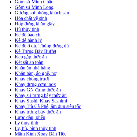
Gốm sứ Minh Châu
Gốm sứ Minh Long
Gương soi phòng khách sạn
Hóa chất vệ sinh
Hộp đựng khăn giấy
Hủ thủy tinh
Kệ để báo chí
Kệ để hành lý
Kệ để ô dù, Thùng đựng dù
Kệ Trưng Bày Buffet
Kẹp gắp thức ăn
Két sắt an toàn
Khăn ăn nhà hàng
Khăn bàn, áo ghế, nơ
Khay chống trượt
Khay đựng cơm inox
Khay GN đựng thức ăn
Khay sứ trưng bày thức ăn
Khay Sushi, Khay Sashimi
Khay Trà Cà Phê, ấm đun siêu tốc
Khay trưng bày thức ăn
Lược dầu, phểu
Ly thủy tinh
Ly, hủ, bình thủy tinh
Mâm Kính Xoay Bàn Tiệc