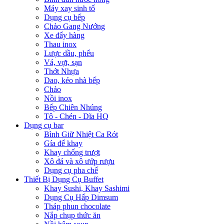
Máy xay sinh tố
Dụng cụ bếp
Chảo Gang Nướng
Xe đẩy hàng
Thau inox
Lược dầu, phểu
Vá, vợt, sạn
Thớt Nhựa
Dao, kéo nhà bếp
Chảo
Nồi inox
Bếp Chiên Nhúng
Tô - Chén - Dĩa HQ
Dụng cụ bar
Bình Giữ Nhiệt Ca Rót
Gía để khay
Khay chống trượt
Xô đá và xô ướp rượu
Dụng cụ pha chế
Thiết Bị Dụng Cụ Buffet
Khay Sushi, Khay Sashimi
Dụng Cụ Hấp Dimsum
Tháp phun chocolate
Nắp chụp thức ăn