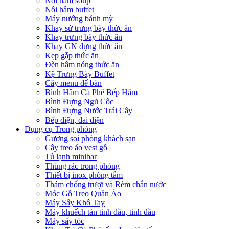
Nồi hâm soup
Nồi hâm buffet
Máy nướng bánh mỳ
Khay sứ trưng bày thức ăn
Khay trưng bày thức ăn
Khay GN đựng thức ăn
Kẹp gắp thức ăn
Đèn hâm nóng thức ăn
Kệ Trưng Bày Buffet
Cây menu để bàn
Bình Hâm Cà Phê Bếp Hâm
Bình Đựng Ngũ Cốc
Bình Đựng Nước Trái Cây
Bếp điện, đai điện
Dụng cụ Trong phòng
Gương soi phòng khách sạn
Cây treo áo vest gỗ
Tủ lạnh minibar
Thùng rác trong phòng
Thiết bị inox phòng tắm
Thảm chống trượt và Rèm chắn nước
Móc Gỗ Treo Quần Áo
Máy Sấy Khô Tay
Máy khuếch tán tinh dầu, tinh dầu
Máy sấy tóc