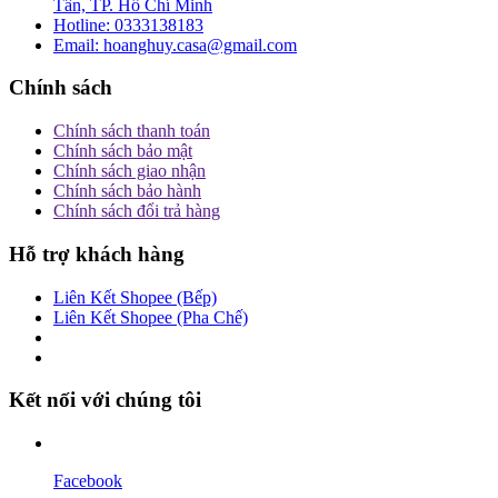
Tân, TP. Hồ Chí Minh
Hotline:
0333138183
Email:
hoanghuy.casa@gmail.com
Chính sách
Chính sách thanh toán
Chính sách bảo mật
Chính sách giao nhận
Chính sách bảo hành
Chính sách đổi trả hàng
Hỗ trợ khách hàng
Liên Kết Shopee (Bếp)
Liên Kết Shopee (Pha Chế)
Kết nối với chúng tôi
Facebook