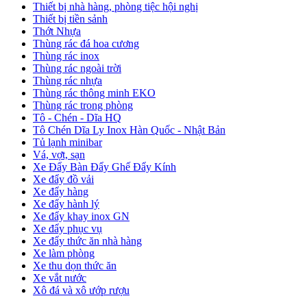
Thiết bị nhà hàng, phòng tiệc hội nghị
Thiết bị tiền sảnh
Thớt Nhựa
Thùng rác đá hoa cương
Thùng rác inox
Thùng rác ngoài trời
Thùng rác nhựa
Thùng rác thông minh EKO
Thùng rác trong phòng
Tô - Chén - Dĩa HQ
Tô Chén Dĩa Ly Inox Hàn Quốc - Nhật Bản
Tủ lạnh minibar
Vá, vợt, sạn
Xe Đẩy Bàn Đẩy Ghế Đẩy Kính
Xe đẩy đồ vải
Xe đẩy hàng
Xe đẩy hành lý
Xe đẩy khay inox GN
Xe đẩy phục vụ
Xe đẩy thức ăn nhà hàng
Xe làm phòng
Xe thu dọn thức ăn
Xe vắt nước
Xô đá và xô ướp rượu