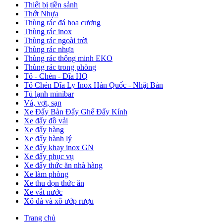
Thiết bị tiền sảnh
Thớt Nhựa
Thùng rác đá hoa cương
Thùng rác inox
Thùng rác ngoài trời
Thùng rác nhựa
Thùng rác thông minh EKO
Thùng rác trong phòng
Tô - Chén - Dĩa HQ
Tô Chén Dĩa Ly Inox Hàn Quốc - Nhật Bản
Tủ lạnh minibar
Vá, vợt, sạn
Xe Đẩy Bàn Đẩy Ghế Đẩy Kính
Xe đẩy đồ vải
Xe đẩy hàng
Xe đẩy hành lý
Xe đẩy khay inox GN
Xe đẩy phục vụ
Xe đẩy thức ăn nhà hàng
Xe làm phòng
Xe thu dọn thức ăn
Xe vắt nước
Xô đá và xô ướp rượu
Trang chủ