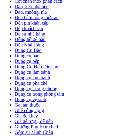
Cột chắn inox phân cách
Dao, kéo nhà bếp
Dao, muỗng, nĩa
Đèn hâm nóng thức ăn
Đèn pin khẩn cấp
Dép khách sạn
Đồ sứ nhà hàng
Đồng hồ để bàn
Đũa Nhà Hàng
Dụng Cụ Bào
Dụng cụ bar
Dụng cụ bếp
Dụng Cụ Hấp Dimsum
Dụng cụ làm bánh
Dụng cụ làm bánh
Dụng cụ pha chế
Dụng cụ Trong phòng
Dụng cụ trong phòng tắm
Dụng cụ vệ sinh
Gạt tàn thuốc
Ghế công cộng
Gía để khay
Giá để rượu, để nến
Giường Phụ Extra bed
Gốm sứ Minh Châu