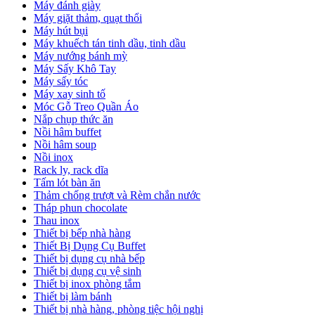
Máy đánh giày
Máy giặt thảm, quạt thổi
Máy hút bụi
Máy khuếch tán tinh dầu, tinh dầu
Máy nướng bánh mỳ
Máy Sấy Khô Tay
Máy sấy tóc
Máy xay sinh tố
Móc Gỗ Treo Quần Áo
Nắp chụp thức ăn
Nồi hâm buffet
Nồi hâm soup
Nồi inox
Rack ly, rack dĩa
Tấm lót bàn ăn
Thảm chống trượt và Rèm chắn nước
Tháp phun chocolate
Thau inox
Thiết bị bếp nhà hàng
Thiết Bị Dụng Cụ Buffet
Thiết bị dụng cụ nhà bếp
Thiết bị dụng cụ vệ sinh
Thiết bị inox phòng tắm
Thiết bị làm bánh
Thiết bị nhà hàng, phòng tiệc hội nghị