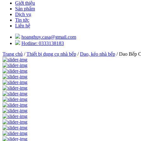
Giới thiệu
Sản phẩm
Dịch vụ
Tin tức
Liên hệ
hoanghuy.casa@gmail.com
Hotline: 0333138183
Trang chủ
/
Thiết bị dụng cụ nhà bếp
/
Dao, kéo nhà bếp
/ Dao Bếp 