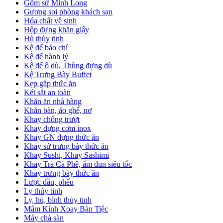
Gốm sứ Minh Long
Gương soi phòng khách sạn
Hóa chất vệ sinh
Hộp đựng khăn giấy
Hủ thủy tinh
Kệ để báo chí
Kệ để hành lý
Kệ để ô dù, Thùng đựng dù
Kệ Trưng Bày Buffet
Kẹp gắp thức ăn
Két sắt an toàn
Khăn ăn nhà hàng
Khăn bàn, áo ghế, nơ
Khay chống trượt
Khay đựng cơm inox
Khay GN đựng thức ăn
Khay sứ trưng bày thức ăn
Khay Sushi, Khay Sashimi
Khay Trà Cà Phê, ấm đun siêu tốc
Khay trưng bày thức ăn
Lược dầu, phểu
Ly thủy tinh
Ly, hủ, bình thủy tinh
Mâm Kính Xoay Bàn Tiệc
Máy chà sàn