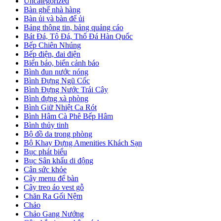
Uncategorized
Bàn ghế nhà hàng
Bàn ủi và bàn để ủi
Bảng thông tin, bảng quảng cáo
Bát Đá, Tô Đá, Thố Đá Hàn Quốc
Bếp Chiên Nhúng
Bếp điện, đai điện
Biển báo, biển cảnh báo
Bình đun nước nóng
Bình Đựng Ngũ Cốc
Bình Đựng Nước Trái Cây
Bình đựng xà phòng
Bình Giữ Nhiệt Ca Rót
Bình Hâm Cà Phê Bếp Hâm
Bình thủy tinh
Bộ đồ da trong phòng
Bộ Khay Đựng Amenities Khách Sạn
Bục phát biểu
Bục Sân khấu di động
Cân sức khỏe
Cây menu để bàn
Cây treo áo vest gỗ
Chăn Ra Gối Nệm
Chảo
Chảo Gang Nướng