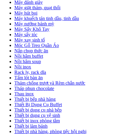
Máy đánh giày
Máy giặt thảm, quạt thổi
Máy hút bụi
Máy khuếch tán tinh dầu, tinh dầu
Máy nướng bánh mỳ
Máy Sấy Khô Tay
Máy sấy tóc
Máy xay sinh tố
Móc Gỗ Treo Quần Áo
Nắp chụp thức ăn
Nồi hâm buffet
Nồi hâm soup
Nồi inox
Rack ly, rack dĩa
Tấm lót bàn ăn
Thảm chống trượt và Rèm chắn nước
Tháp phun chocolate
Thau inox
Thiết bị bếp nhà hàng
Thiết Bị Dụng Cụ Buffet
Thiết bị dụng cụ nhà bếp
Thiết bị dụng cụ vệ sinh
Thiết bị inox phòng tắm
Thiết bị làm bánh
Thiết bị nhà hàng, phòng tiệc hội nghị