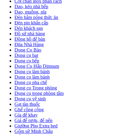
Cột chắn inox phân cách
Dao, kéo nhà bếp
Dao, muỗng, nĩa
Đèn hâm nóng thức ăn
Đèn pin khẩn cấp
Dép khách sạn
Đồ sứ nhà hàng
Đồng hồ để bàn
Đũa Nhà Hàng
Dụng Cụ Bào
Dụng cụ bar
Dụng cụ bếp
Dụng Cụ Hấp Dimsum
Dụng cụ làm bánh
Dụng cụ làm bánh
Dụng cụ pha chế
Dụng cụ Trong phòng
Dụng cụ trong phòng tắm
Dụng cụ vệ sinh
Gạt tàn thuốc
Ghế công cộng
Gía để khay
Giá để rượu, để nến
Giường Phụ Extra bed
Gốm sứ Minh Châu