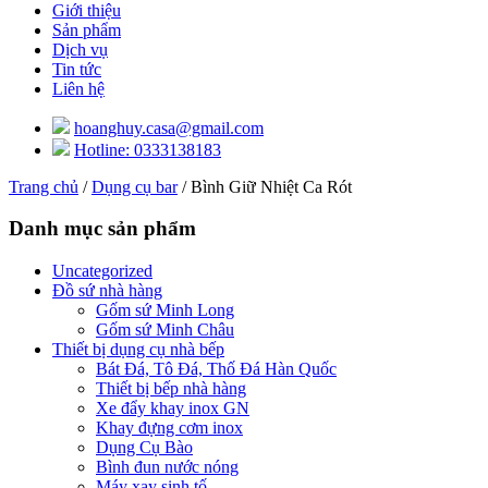
Giới thiệu
Sản phẩm
Dịch vụ
Tin tức
Liên hệ
hoanghuy.casa@gmail.com
Hotline: 0333138183
Trang chủ
/
Dụng cụ bar
/ Bình Giữ Nhiệt Ca Rót
Danh mục sản phẩm
Uncategorized
Đồ sứ nhà hàng
Gốm sứ Minh Long
Gốm sứ Minh Châu
Thiết bị dụng cụ nhà bếp
Bát Đá, Tô Đá, Thố Đá Hàn Quốc
Thiết bị bếp nhà hàng
Xe đẩy khay inox GN
Khay đựng cơm inox
Dụng Cụ Bào
Bình đun nước nóng
Máy xay sinh tố