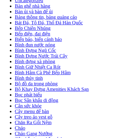
Uncategorized
Bàn ghế nhà hàng
Bàn ủi và bàn để ủi
Bảng thông tin, bảng quảng cáo
Bát Đá, Tô Đá, Thố Đá Hàn Quốc
Bếp Chiên Nhúng
Bếp điện, đai điện
Biển báo, biển cảnh báo
Bình đun nước nóng
Bình Đựng Ngũ Cốc
Bình Đựng Nước Trái Cây
Bình đựng xà phòng
Bình Giữ Nhiệt Ca Rót
Bình Hâm Cà Phê Bếp Hâm
Bình thủy tinh
Bộ đồ da trong phòng
Bộ Khay Đựng Amenities Khách Sạn
Bục phát biểu
Bục Sân khấu di động
Cân sức khỏe
Cây menu để bàn
Cây treo áo vest gỗ
Chăn Ra Gối Nệm
Chảo
Chảo Gang Nướng