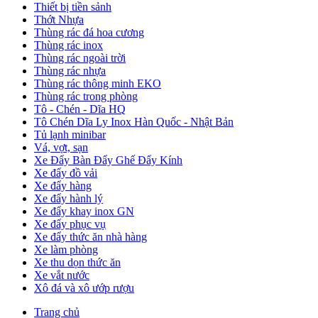
Thiết bị tiền sảnh
Thớt Nhựa
Thùng rác đá hoa cương
Thùng rác inox
Thùng rác ngoài trời
Thùng rác nhựa
Thùng rác thông minh EKO
Thùng rác trong phòng
Tô - Chén - Dĩa HQ
Tô Chén Dĩa Ly Inox Hàn Quốc - Nhật Bản
Tủ lạnh minibar
Vá, vợt, sạn
Xe Đẩy Bàn Đẩy Ghế Đẩy Kính
Xe đẩy đồ vải
Xe đẩy hàng
Xe đẩy hành lý
Xe đẩy khay inox GN
Xe đẩy phục vụ
Xe đẩy thức ăn nhà hàng
Xe làm phòng
Xe thu dọn thức ăn
Xe vắt nước
Xô đá và xô ướp rượu
Trang chủ