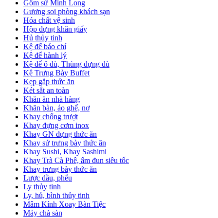
Gốm sứ Minh Long
Gương soi phòng khách sạn
Hóa chất vệ sinh
Hộp đựng khăn giấy
Hủ thủy tinh
Kệ để báo chí
Kệ để hành lý
Kệ để ô dù, Thùng đựng dù
Kệ Trưng Bày Buffet
Kẹp gắp thức ăn
Két sắt an toàn
Khăn ăn nhà hàng
Khăn bàn, áo ghế, nơ
Khay chống trượt
Khay đựng cơm inox
Khay GN đựng thức ăn
Khay sứ trưng bày thức ăn
Khay Sushi, Khay Sashimi
Khay Trà Cà Phê, ấm đun siêu tốc
Khay trưng bày thức ăn
Lược dầu, phểu
Ly thủy tinh
Ly, hủ, bình thủy tinh
Mâm Kính Xoay Bàn Tiệc
Máy chà sàn