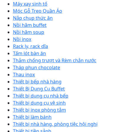
Máy xay sinh tố
Móc Gỗ Treo Quần Áo
Nắp chụp thức ăn
Nồi hâm buffet
Nồi hâm soup
Nồi inox
Rack ly, rack dĩa
Tấm lót bàn ăn
Thảm chống trượt và Rèm chắn nước
Tháp phun chocolate
Thau inox
Thiết bị bếp nhà hàng
Thiết Bị Dụng Cụ Buffet
Thiết bị dụng cụ nhà bếp
Thiết bị dụng cụ vệ sinh
Thiết bị inox phòng tắm
Thiết bị làm bánh
Thiết bị nhà hàng, phòng tiệc hội nghị
Thiết bị tiền sảnh