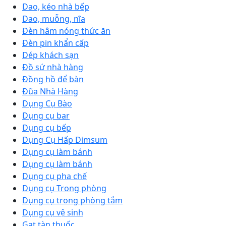
Dao, kéo nhà bếp
Dao, muỗng, nĩa
Đèn hâm nóng thức ăn
Đèn pin khẩn cấp
Dép khách sạn
Đồ sứ nhà hàng
Đồng hồ để bàn
Đũa Nhà Hàng
Dụng Cụ Bào
Dụng cụ bar
Dụng cụ bếp
Dụng Cụ Hấp Dimsum
Dụng cụ làm bánh
Dụng cụ làm bánh
Dụng cụ pha chế
Dụng cụ Trong phòng
Dụng cụ trong phòng tắm
Dụng cụ vệ sinh
Gạt tàn thuốc