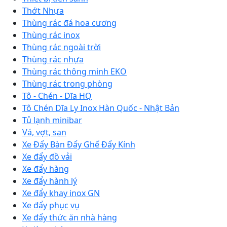
Thớt Nhựa
Thùng rác đá hoa cương
Thùng rác inox
Thùng rác ngoài trời
Thùng rác nhựa
Thùng rác thông minh EKO
Thùng rác trong phòng
Tô - Chén - Dĩa HQ
Tô Chén Dĩa Ly Inox Hàn Quốc - Nhật Bản
Tủ lạnh minibar
Vá, vợt, sạn
Xe Đẩy Bàn Đẩy Ghế Đẩy Kính
Xe đẩy đồ vải
Xe đẩy hàng
Xe đẩy hành lý
Xe đẩy khay inox GN
Xe đẩy phục vụ
Xe đẩy thức ăn nhà hàng