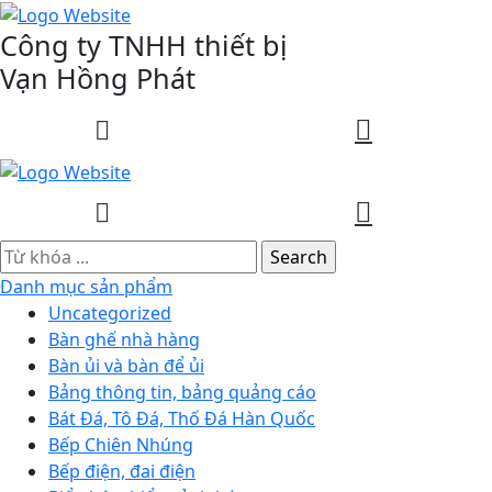
Công ty TNHH thiết bị
Vạn Hồng Phát
0
0
Danh mục sản phẩm
Uncategorized
Bàn ghế nhà hàng
Bàn ủi và bàn để ủi
Bảng thông tin, bảng quảng cáo
Bát Đá, Tô Đá, Thố Đá Hàn Quốc
Bếp Chiên Nhúng
Bếp điện, đai điện