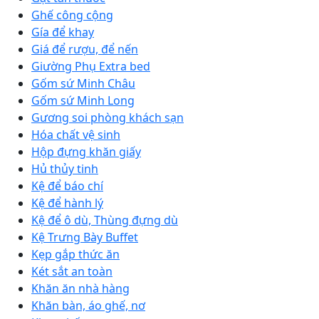
Ghế công cộng
Gía để khay
Giá để rượu, để nến
Giường Phụ Extra bed
Gốm sứ Minh Châu
Gốm sứ Minh Long
Gương soi phòng khách sạn
Hóa chất vệ sinh
Hộp đựng khăn giấy
Hủ thủy tinh
Kệ để báo chí
Kệ để hành lý
Kệ để ô dù, Thùng đựng dù
Kệ Trưng Bày Buffet
Kẹp gắp thức ăn
Két sắt an toàn
Khăn ăn nhà hàng
Khăn bàn, áo ghế, nơ