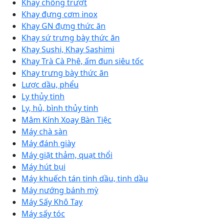
Khay chống trượt
Khay đựng cơm inox
Khay GN đựng thức ăn
Khay sứ trưng bày thức ăn
Khay Sushi, Khay Sashimi
Khay Trà Cà Phê, ấm đun siêu tốc
Khay trưng bày thức ăn
Lược dầu, phểu
Ly thủy tinh
Ly, hủ, bình thủy tinh
Mâm Kính Xoay Bàn Tiệc
Máy chà sàn
Máy đánh giày
Máy giặt thảm, quạt thổi
Máy hút bụi
Máy khuếch tán tinh dầu, tinh dầu
Máy nướng bánh mỳ
Máy Sấy Khô Tay
Máy sấy tóc