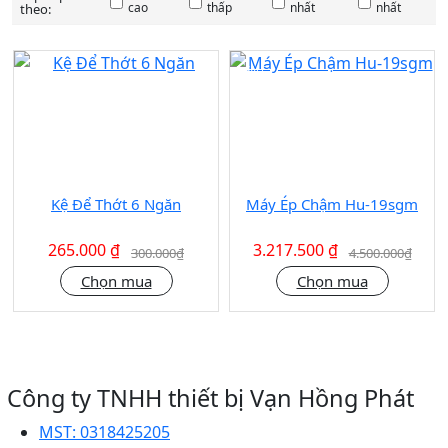
cao
thấp
nhất
nhất
theo:
SALE
SALE
12%
29%
Kệ Để Thớt 6 Ngăn
Máy Ép Chậm Hu-19sgm
265.000 ₫
3.217.500 ₫
300.000₫
4.500.000₫
Chọn mua
Chọn mua
Công ty TNHH thiết bị Vạn Hồng Phát
MST:
0318425205