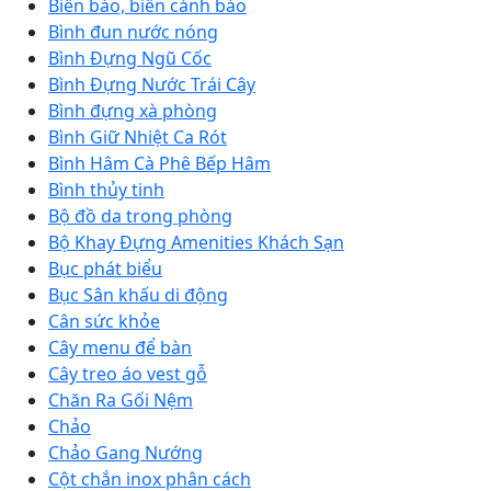
Biển báo, biển cảnh báo
Bình đun nước nóng
Bình Đựng Ngũ Cốc
Bình Đựng Nước Trái Cây
Bình đựng xà phòng
Bình Giữ Nhiệt Ca Rót
Bình Hâm Cà Phê Bếp Hâm
Bình thủy tinh
Bộ đồ da trong phòng
Bộ Khay Đựng Amenities Khách Sạn
Bục phát biểu
Bục Sân khấu di động
Cân sức khỏe
Cây menu để bàn
Cây treo áo vest gỗ
Chăn Ra Gối Nệm
Chảo
Chảo Gang Nướng
Cột chắn inox phân cách