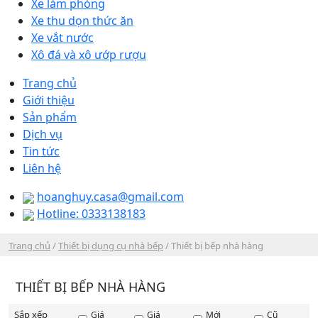
Xe làm phòng
Xe thu dọn thức ăn
Xe vắt nước
Xô đá và xô ướp rượu
Trang chủ
Giới thiệu
Sản phẩm
Dịch vụ
Tin tức
Liên hệ
hoanghuy.casa@gmail.com
Hotline: 0333138183
Trang chủ
/
Thiết bị dụng cụ nhà bếp
/ Thiết bị bếp nhà hàng
THIẾT BỊ BẾP NHÀ HÀNG
Sắp xếp
Giá
Giá
Mới
Cũ