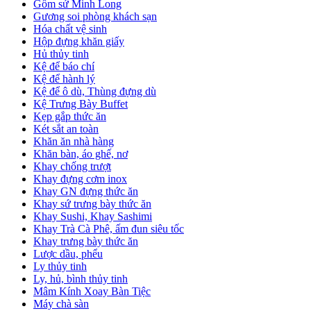
Gốm sứ Minh Long
Gương soi phòng khách sạn
Hóa chất vệ sinh
Hộp đựng khăn giấy
Hủ thủy tinh
Kệ để báo chí
Kệ để hành lý
Kệ để ô dù, Thùng đựng dù
Kệ Trưng Bày Buffet
Kẹp gắp thức ăn
Két sắt an toàn
Khăn ăn nhà hàng
Khăn bàn, áo ghế, nơ
Khay chống trượt
Khay đựng cơm inox
Khay GN đựng thức ăn
Khay sứ trưng bày thức ăn
Khay Sushi, Khay Sashimi
Khay Trà Cà Phê, ấm đun siêu tốc
Khay trưng bày thức ăn
Lược dầu, phểu
Ly thủy tinh
Ly, hủ, bình thủy tinh
Mâm Kính Xoay Bàn Tiệc
Máy chà sàn