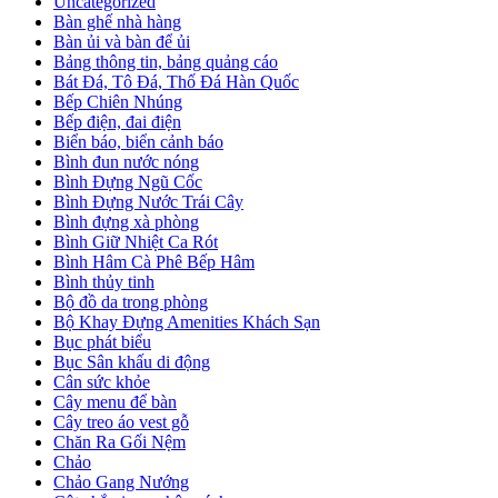
Uncategorized
Bàn ghế nhà hàng
Bàn ủi và bàn để ủi
Bảng thông tin, bảng quảng cáo
Bát Đá, Tô Đá, Thố Đá Hàn Quốc
Bếp Chiên Nhúng
Bếp điện, đai điện
Biển báo, biển cảnh báo
Bình đun nước nóng
Bình Đựng Ngũ Cốc
Bình Đựng Nước Trái Cây
Bình đựng xà phòng
Bình Giữ Nhiệt Ca Rót
Bình Hâm Cà Phê Bếp Hâm
Bình thủy tinh
Bộ đồ da trong phòng
Bộ Khay Đựng Amenities Khách Sạn
Bục phát biểu
Bục Sân khấu di động
Cân sức khỏe
Cây menu để bàn
Cây treo áo vest gỗ
Chăn Ra Gối Nệm
Chảo
Chảo Gang Nướng