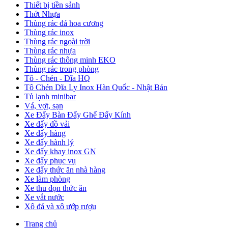
Thiết bị tiền sảnh
Thớt Nhựa
Thùng rác đá hoa cương
Thùng rác inox
Thùng rác ngoài trời
Thùng rác nhựa
Thùng rác thông minh EKO
Thùng rác trong phòng
Tô - Chén - Dĩa HQ
Tô Chén Dĩa Ly Inox Hàn Quốc - Nhật Bản
Tủ lạnh minibar
Vá, vợt, sạn
Xe Đẩy Bàn Đẩy Ghế Đẩy Kính
Xe đẩy đồ vải
Xe đẩy hàng
Xe đẩy hành lý
Xe đẩy khay inox GN
Xe đẩy phục vụ
Xe đẩy thức ăn nhà hàng
Xe làm phòng
Xe thu dọn thức ăn
Xe vắt nước
Xô đá và xô ướp rượu
Trang chủ