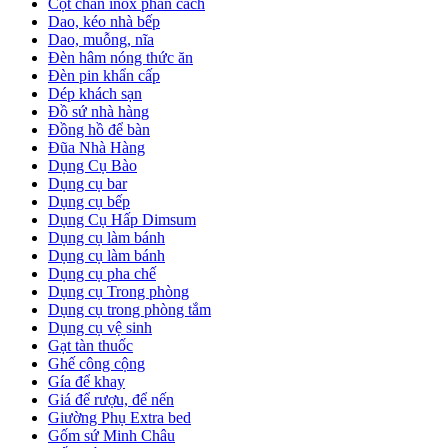
Cột chắn inox phân cách
Dao, kéo nhà bếp
Dao, muỗng, nĩa
Đèn hâm nóng thức ăn
Đèn pin khẩn cấp
Dép khách sạn
Đồ sứ nhà hàng
Đồng hồ để bàn
Đũa Nhà Hàng
Dụng Cụ Bào
Dụng cụ bar
Dụng cụ bếp
Dụng Cụ Hấp Dimsum
Dụng cụ làm bánh
Dụng cụ làm bánh
Dụng cụ pha chế
Dụng cụ Trong phòng
Dụng cụ trong phòng tắm
Dụng cụ vệ sinh
Gạt tàn thuốc
Ghế công cộng
Gía để khay
Giá để rượu, để nến
Giường Phụ Extra bed
Gốm sứ Minh Châu