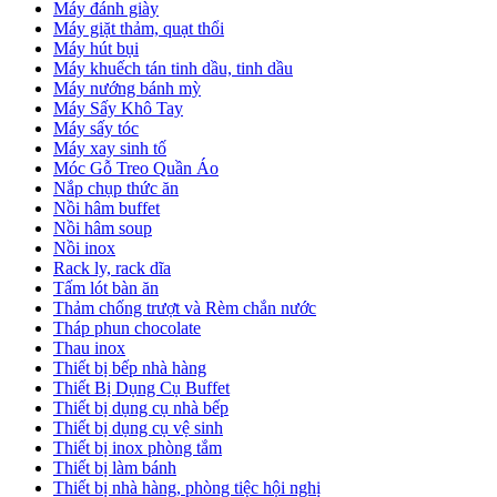
Máy đánh giày
Máy giặt thảm, quạt thổi
Máy hút bụi
Máy khuếch tán tinh dầu, tinh dầu
Máy nướng bánh mỳ
Máy Sấy Khô Tay
Máy sấy tóc
Máy xay sinh tố
Móc Gỗ Treo Quần Áo
Nắp chụp thức ăn
Nồi hâm buffet
Nồi hâm soup
Nồi inox
Rack ly, rack dĩa
Tấm lót bàn ăn
Thảm chống trượt và Rèm chắn nước
Tháp phun chocolate
Thau inox
Thiết bị bếp nhà hàng
Thiết Bị Dụng Cụ Buffet
Thiết bị dụng cụ nhà bếp
Thiết bị dụng cụ vệ sinh
Thiết bị inox phòng tắm
Thiết bị làm bánh
Thiết bị nhà hàng, phòng tiệc hội nghị