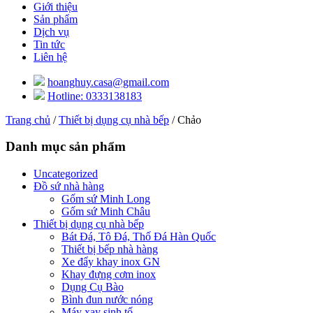
Giới thiệu
Sản phẩm
Dịch vụ
Tin tức
Liên hệ
hoanghuy.casa@gmail.com
Hotline: 0333138183
Trang chủ
/
Thiết bị dụng cụ nhà bếp
/ Chảo
Danh mục sản phẩm
Uncategorized
Đồ sứ nhà hàng
Gốm sứ Minh Long
Gốm sứ Minh Châu
Thiết bị dụng cụ nhà bếp
Bát Đá, Tô Đá, Thố Đá Hàn Quốc
Thiết bị bếp nhà hàng
Xe đẩy khay inox GN
Khay đựng cơm inox
Dụng Cụ Bào
Bình đun nước nóng
Máy xay sinh tố