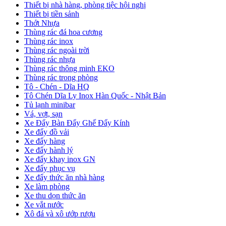
Thiết bị nhà hàng, phòng tiệc hội nghị
Thiết bị tiền sảnh
Thớt Nhựa
Thùng rác đá hoa cương
Thùng rác inox
Thùng rác ngoài trời
Thùng rác nhựa
Thùng rác thông minh EKO
Thùng rác trong phòng
Tô - Chén - Dĩa HQ
Tô Chén Dĩa Ly Inox Hàn Quốc - Nhật Bản
Tủ lạnh minibar
Vá, vợt, sạn
Xe Đẩy Bàn Đẩy Ghế Đẩy Kính
Xe đẩy đồ vải
Xe đẩy hàng
Xe đẩy hành lý
Xe đẩy khay inox GN
Xe đẩy phục vụ
Xe đẩy thức ăn nhà hàng
Xe làm phòng
Xe thu dọn thức ăn
Xe vắt nước
Xô đá và xô ướp rượu