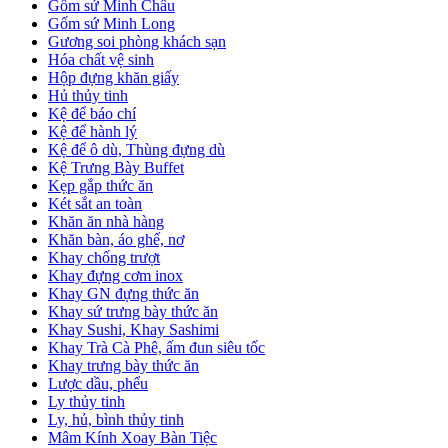
Gốm sứ Minh Châu
Gốm sứ Minh Long
Gương soi phòng khách sạn
Hóa chất vệ sinh
Hộp đựng khăn giấy
Hủ thủy tinh
Kệ để báo chí
Kệ để hành lý
Kệ để ô dù, Thùng đựng dù
Kệ Trưng Bày Buffet
Kẹp gắp thức ăn
Két sắt an toàn
Khăn ăn nhà hàng
Khăn bàn, áo ghế, nơ
Khay chống trượt
Khay đựng cơm inox
Khay GN đựng thức ăn
Khay sứ trưng bày thức ăn
Khay Sushi, Khay Sashimi
Khay Trà Cà Phê, ấm đun siêu tốc
Khay trưng bày thức ăn
Lược dầu, phểu
Ly thủy tinh
Ly, hủ, bình thủy tinh
Mâm Kính Xoay Bàn Tiệc