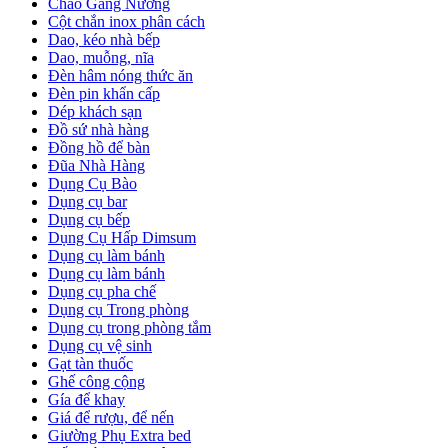
Chảo Gang Nướng
Cột chắn inox phân cách
Dao, kéo nhà bếp
Dao, muỗng, nĩa
Đèn hâm nóng thức ăn
Đèn pin khẩn cấp
Dép khách sạn
Đồ sứ nhà hàng
Đồng hồ để bàn
Đũa Nhà Hàng
Dụng Cụ Bào
Dụng cụ bar
Dụng cụ bếp
Dụng Cụ Hấp Dimsum
Dụng cụ làm bánh
Dụng cụ làm bánh
Dụng cụ pha chế
Dụng cụ Trong phòng
Dụng cụ trong phòng tắm
Dụng cụ vệ sinh
Gạt tàn thuốc
Ghế công cộng
Gía để khay
Giá để rượu, để nến
Giường Phụ Extra bed