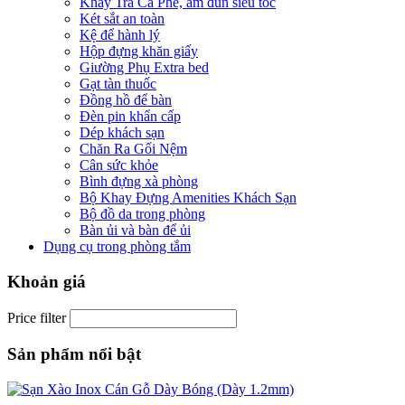
Khay Trà Cà Phê, ấm đun siêu tốc
Két sắt an toàn
Kệ để hành lý
Hộp đựng khăn giấy
Giường Phụ Extra bed
Gạt tàn thuốc
Đồng hồ để bàn
Đèn pin khẩn cấp
Dép khách sạn
Chăn Ra Gối Nệm
Cân sức khỏe
Bình đựng xà phòng
Bộ Khay Đựng Amenities Khách Sạn
Bộ đồ da trong phòng
Bàn ủi và bàn để ủi
Dụng cụ trong phòng tắm
Khoản giá
Price filter
Sản phẩm nổi bật