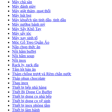
Máy chà sàn
Máy đánh giày
Máy giặt thảm, quạt thổi
Máy hút bụi
Máy khuếch tán tinh dầu, tinh dầu
Máy nướng bánh mỳ
Máy Sấy Khô Tay
Máy sấy tóc
Máy xay sinh tố
Móc Gỗ Treo Quần Áo
Nắp chụp thức ăn
Nồi hâm buffet
Nồi hâm soup
Nồi inox
Rack ly, rack dĩa
Tấm lót bàn ăn
Thảm chống trượt và Rèm chắn nước
Tháp phun chocolate
Thau inox
Thiết bị bếp nhà hàng
Thiết Bị Dụng Cụ Buffet
Thiết bị dụng cụ nhà bếp
Thiết bị dụng cụ vệ sinh
Thiết bị inox phòng tắm
Thiết bị làm bánh