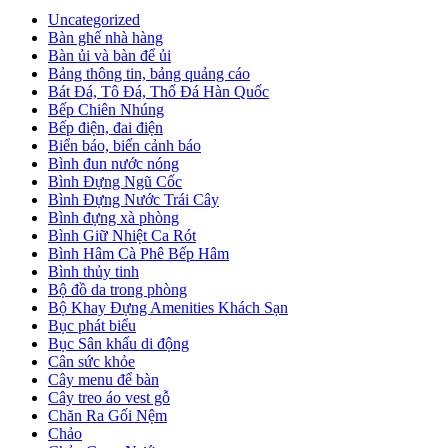
Uncategorized
Bàn ghế nhà hàng
Bàn ủi và bàn để ủi
Bảng thông tin, bảng quảng cáo
Bát Đá, Tô Đá, Thố Đá Hàn Quốc
Bếp Chiên Nhúng
Bếp điện, đai điện
Biển báo, biển cảnh báo
Bình đun nước nóng
Bình Đựng Ngũ Cốc
Bình Đựng Nước Trái Cây
Bình đựng xà phòng
Bình Giữ Nhiệt Ca Rót
Bình Hâm Cà Phê Bếp Hâm
Bình thủy tinh
Bộ đồ da trong phòng
Bộ Khay Đựng Amenities Khách Sạn
Bục phát biểu
Bục Sân khấu di động
Cân sức khỏe
Cây menu để bàn
Cây treo áo vest gỗ
Chăn Ra Gối Nệm
Chảo