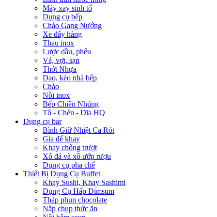
Máy xay sinh tố
Dụng cụ bếp
Chảo Gang Nướng
Xe đẩy hàng
Thau inox
Lược dầu, phểu
Vá, vợt, sạn
Thớt Nhựa
Dao, kéo nhà bếp
Chảo
Nồi inox
Bếp Chiên Nhúng
Tô - Chén - Dĩa HQ
Dụng cụ bar
Bình Giữ Nhiệt Ca Rót
Gía để khay
Khay chống trượt
Xô đá và xô ướp rượu
Dụng cụ pha chế
Thiết Bị Dụng Cụ Buffet
Khay Sushi, Khay Sashimi
Dụng Cụ Hấp Dimsum
Tháp phun chocolate
Nắp chụp thức ăn