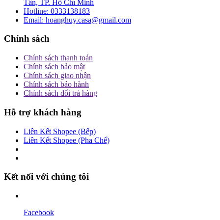
Tân, TP. Hồ Chí Minh
Hotline:
0333138183
Email:
hoanghuy.casa@gmail.com
Chính sách
Chính sách thanh toán
Chính sách bảo mật
Chính sách giao nhận
Chính sách bảo hành
Chính sách đổi trả hàng
Hỗ trợ khách hàng
Liên Kết Shopee (Bếp)
Liên Kết Shopee (Pha Chế)
Kết nối với chúng tôi
Facebook