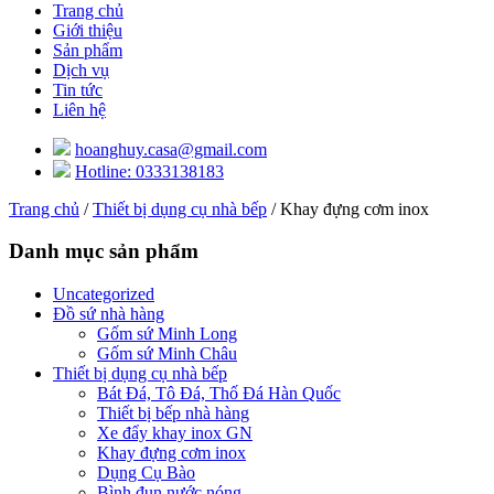
Trang chủ
Giới thiệu
Sản phẩm
Dịch vụ
Tin tức
Liên hệ
hoanghuy.casa@gmail.com
Hotline: 0333138183
Trang chủ
/
Thiết bị dụng cụ nhà bếp
/ Khay đựng cơm inox
Danh mục sản phẩm
Uncategorized
Đồ sứ nhà hàng
Gốm sứ Minh Long
Gốm sứ Minh Châu
Thiết bị dụng cụ nhà bếp
Bát Đá, Tô Đá, Thố Đá Hàn Quốc
Thiết bị bếp nhà hàng
Xe đẩy khay inox GN
Khay đựng cơm inox
Dụng Cụ Bào
Bình đun nước nóng