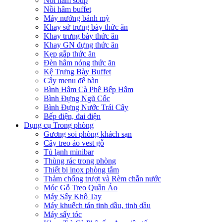
Nồi hâm soup
Nồi hâm buffet
Máy nướng bánh mỳ
Khay sứ trưng bày thức ăn
Khay trưng bày thức ăn
Khay GN đựng thức ăn
Kẹp gắp thức ăn
Đèn hâm nóng thức ăn
Kệ Trưng Bày Buffet
Cây menu để bàn
Bình Hâm Cà Phê Bếp Hâm
Bình Đựng Ngũ Cốc
Bình Đựng Nước Trái Cây
Bếp điện, đai điện
Dụng cụ Trong phòng
Gương soi phòng khách sạn
Cây treo áo vest gỗ
Tủ lạnh minibar
Thùng rác trong phòng
Thiết bị inox phòng tắm
Thảm chống trượt và Rèm chắn nước
Móc Gỗ Treo Quần Áo
Máy Sấy Khô Tay
Máy khuếch tán tinh dầu, tinh dầu
Máy sấy tóc