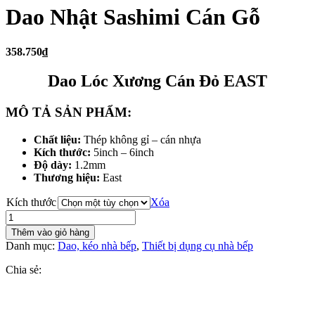
Dao Nhật Sashimi Cán Gỗ
358.750₫
Dao Lóc Xương Cán Đỏ EAST
MÔ TẢ SẢN PHẨM:
Chất liệu:
Thép không gỉ – cán nhựa
Kích thước:
5inch – 6inch
Độ dày:
1.2mm
Thương hiệu:
East
Kích thước
Xóa
Dao
Nhật
Thêm vào giỏ hàng
Sashimi
Danh mục:
Dao, kéo nhà bếp
,
Thiết bị dụng cụ nhà bếp
Cán
Gỗ
Chia sẻ:
số
lượng