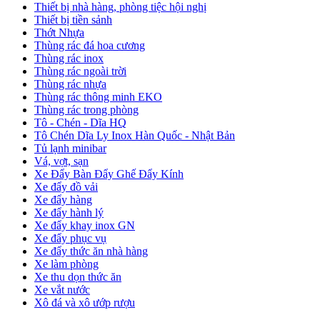
Thiết bị nhà hàng, phòng tiệc hội nghị
Thiết bị tiền sảnh
Thớt Nhựa
Thùng rác đá hoa cương
Thùng rác inox
Thùng rác ngoài trời
Thùng rác nhựa
Thùng rác thông minh EKO
Thùng rác trong phòng
Tô - Chén - Dĩa HQ
Tô Chén Dĩa Ly Inox Hàn Quốc - Nhật Bản
Tủ lạnh minibar
Vá, vợt, sạn
Xe Đẩy Bàn Đẩy Ghế Đẩy Kính
Xe đẩy đồ vải
Xe đẩy hàng
Xe đẩy hành lý
Xe đẩy khay inox GN
Xe đẩy phục vụ
Xe đẩy thức ăn nhà hàng
Xe làm phòng
Xe thu dọn thức ăn
Xe vắt nước
Xô đá và xô ướp rượu