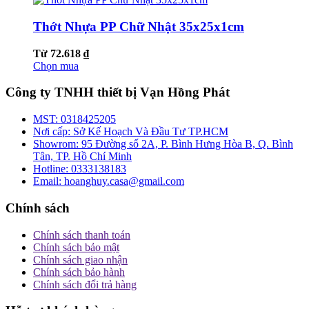
Thớt Nhựa PP Chữ Nhật 35x25x1cm
Từ 72.618 ₫
Chọn mua
Công ty TNHH thiết bị Vạn Hồng Phát
MST:
0318425205
Nơi cấp:
Sở Kế Hoạch Và Đầu Tư TP.HCM
Showrom:
95 Đường số 2A, P. Bình Hưng Hòa B, Q. Bình
Tân, TP. Hồ Chí Minh
Hotline:
0333138183
Email:
hoanghuy.casa@gmail.com
Chính sách
Chính sách thanh toán
Chính sách bảo mật
Chính sách giao nhận
Chính sách bảo hành
Chính sách đổi trả hàng