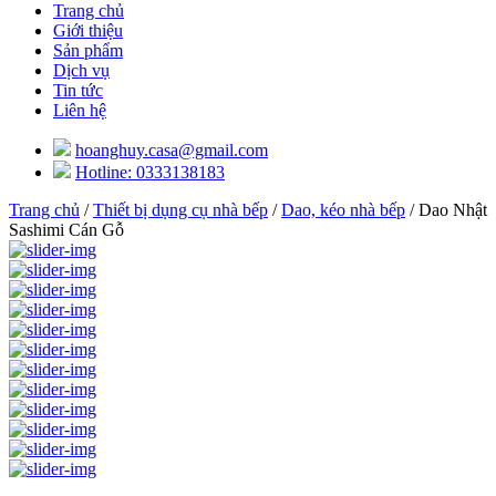
Trang chủ
Giới thiệu
Sản phẩm
Dịch vụ
Tin tức
Liên hệ
hoanghuy.casa@gmail.com
Hotline: 0333138183
Trang chủ
/
Thiết bị dụng cụ nhà bếp
/
Dao, kéo nhà bếp
/ Dao Nhật
Sashimi Cán Gỗ