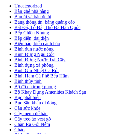
Uncategorized
Bàn ghế nhà hàng
Bàn ủi và bàn để ủi
Bảng thông tin, bảng quảng cáo
Bát Đá, Tô Đá, Thố Đá Hàn Quốc
Bếp Chiên Nhúng
Bếp điện, đai điện
Biển báo, biển cảnh báo
Bình đun nước nóng
Bình Đựng Ngũ Cốc
Bình Đựng Nước Trái Cây
Bình đựng xà phòng
Bình Giữ Nhiệt Ca Rót
Bình Hâm Cà Phê Bếp Hâm
Bình thủy tinh
Bộ đồ da trong phòng
Bộ Khay Đựng Amenities Khách Sạn
Bục phát biểu
Bục Sân khấu di động
Cân sức khỏe
Cây menu để bàn
Cây treo áo vest gỗ
Chăn Ra Gối Nệm
Chảo