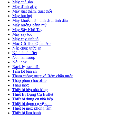
Máy chà sàn
Máy đánh giày
Máy giặt thảm, quạt thổi
Máy hút bụi
Máy khuếch tán tinh dầu, tinh dầu
Máy nướng bánh mỳ
Máy Sấy Khô Tay
Máy sấy tóc
Máy xay sinh tố
Móc Gỗ Treo Quần Áo
Nắp chụp thức ăn
Nồi hâm buffet
Nồi hâm soup
Nồi inox
Rack ly, rack dĩa
Tấm lót bàn ăn
Thảm chống trượt và Rèm chắn nước
Tháp phun chocolate
Thau inox
Thiết bị bếp nhà hàng
Thiết Bị Dụng Cụ Buffet
Thiết bị dụng cụ nhà bếp
Thiết bị dụng cụ vệ sinh
Thiết bị inox phòng tắm
Thiết bị làm bánh