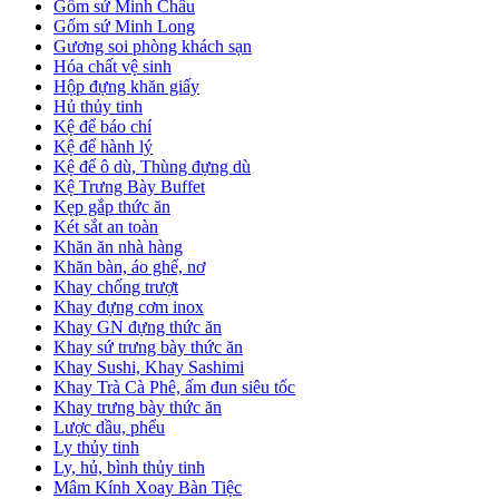
Gốm sứ Minh Châu
Gốm sứ Minh Long
Gương soi phòng khách sạn
Hóa chất vệ sinh
Hộp đựng khăn giấy
Hủ thủy tinh
Kệ để báo chí
Kệ để hành lý
Kệ để ô dù, Thùng đựng dù
Kệ Trưng Bày Buffet
Kẹp gắp thức ăn
Két sắt an toàn
Khăn ăn nhà hàng
Khăn bàn, áo ghế, nơ
Khay chống trượt
Khay đựng cơm inox
Khay GN đựng thức ăn
Khay sứ trưng bày thức ăn
Khay Sushi, Khay Sashimi
Khay Trà Cà Phê, ấm đun siêu tốc
Khay trưng bày thức ăn
Lược dầu, phểu
Ly thủy tinh
Ly, hủ, bình thủy tinh
Mâm Kính Xoay Bàn Tiệc