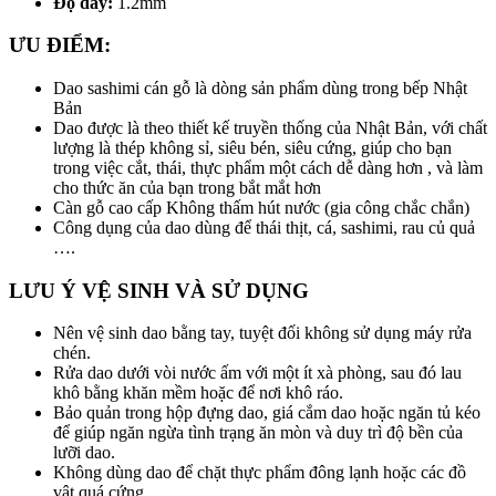
Độ dày:
1.2mm
ƯU ĐIỂM:
Dao sashimi cán gỗ là dòng sản phẩm dùng trong bếp Nhật
Bản
Dao được là theo thiết kế truyền thống của Nhật Bản, với chất
lượng là thép không sỉ, siêu bén, siêu cứng, giúp cho bạn
trong việc cắt, thái, thực phẩm một cách dễ dàng hơn , và làm
cho thức ăn của bạn trong bắt mắt hơn
Càn gỗ cao cấp Không thấm hút nước (gia công chắc chắn)
Công dụng của dao dùng để thái thịt, cá, sashimi, rau củ quả
….
LƯU Ý VỆ SINH VÀ SỬ DỤNG
Nên vệ sinh dao bằng tay, tuyệt đối không sử dụng máy rửa
chén.
Rửa dao dưới vòi nước ấm với một ít xà phòng, sau đó lau
khô bằng khăn mềm hoặc để nơi khô ráo.
Bảo quản trong hộp đựng dao, giá cắm dao hoặc ngăn tủ kéo
để giúp ngăn ngừa tình trạng ăn mòn và duy trì độ bền của
lưỡi dao.
Không dùng dao để chặt thực phẩm đông lạnh hoặc các đồ
vật quá cứng.