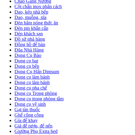
Chảo Gang Nướng
Cột chắn inox phân cách
Dao, kéo nhà bếp
Dao, muỗng, nĩa
Đèn hâm nóng thức ăn
Đèn pin khẩn cấp
Dép khách sạn
Đồ sứ nhà hàng
Đồng hồ để bàn
Đũa Nhà Hàng
Dụng Cụ Bào
Dụng cụ bar
Dụng cụ bếp
Dụng Cụ Hấp Dimsum
Dụng cụ làm bánh
Dụng cụ làm bánh
Dụng cụ pha chế
Dụng cụ Trong phòng
Dụng cụ trong phòng tắm
Dụng cụ vệ sinh
Gạt tàn thuốc
Ghế công cộng
Gía để khay
Giá để rượu, để nến
Giường Phụ Extra bed