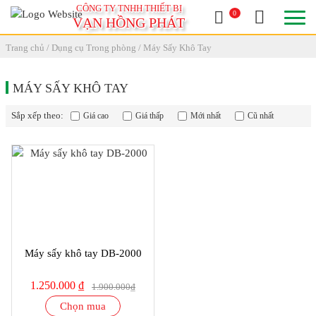
CÔNG TY TNHH THIẾT BỊ
0
VẠN HỒNG PHÁT
Trang chủ
/
Dụng cụ Trong phòng
/ Máy Sấy Khô Tay
MÁY SẤY KHÔ TAY
Sắp xếp theo:
Giá cao
Giá thấp
Mới nhất
Cũ nhất
SALE
34%
Máy sấy khô tay DB-2000
1.250.000 ₫
1.900.000₫
Chọn mua