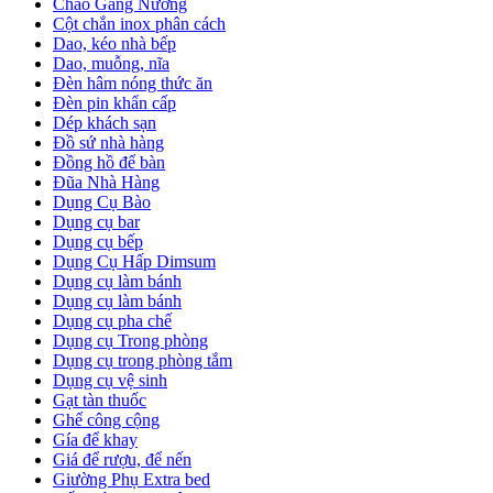
Chảo Gang Nướng
Cột chắn inox phân cách
Dao, kéo nhà bếp
Dao, muỗng, nĩa
Đèn hâm nóng thức ăn
Đèn pin khẩn cấp
Dép khách sạn
Đồ sứ nhà hàng
Đồng hồ để bàn
Đũa Nhà Hàng
Dụng Cụ Bào
Dụng cụ bar
Dụng cụ bếp
Dụng Cụ Hấp Dimsum
Dụng cụ làm bánh
Dụng cụ làm bánh
Dụng cụ pha chế
Dụng cụ Trong phòng
Dụng cụ trong phòng tắm
Dụng cụ vệ sinh
Gạt tàn thuốc
Ghế công cộng
Gía để khay
Giá để rượu, để nến
Giường Phụ Extra bed