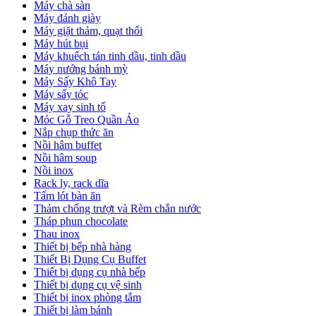
Máy chà sàn
Máy đánh giày
Máy giặt thảm, quạt thổi
Máy hút bụi
Máy khuếch tán tinh dầu, tinh dầu
Máy nướng bánh mỳ
Máy Sấy Khô Tay
Máy sấy tóc
Máy xay sinh tố
Móc Gỗ Treo Quần Áo
Nắp chụp thức ăn
Nồi hâm buffet
Nồi hâm soup
Nồi inox
Rack ly, rack dĩa
Tấm lót bàn ăn
Thảm chống trượt và Rèm chắn nước
Tháp phun chocolate
Thau inox
Thiết bị bếp nhà hàng
Thiết Bị Dụng Cụ Buffet
Thiết bị dụng cụ nhà bếp
Thiết bị dụng cụ vệ sinh
Thiết bị inox phòng tắm
Thiết bị làm bánh