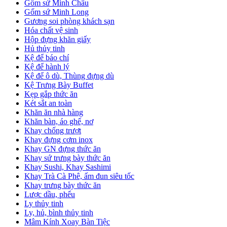
Gốm sứ Minh Châu
Gốm sứ Minh Long
Gương soi phòng khách sạn
Hóa chất vệ sinh
Hộp đựng khăn giấy
Hủ thủy tinh
Kệ để báo chí
Kệ để hành lý
Kệ để ô dù, Thùng đựng dù
Kệ Trưng Bày Buffet
Kẹp gắp thức ăn
Két sắt an toàn
Khăn ăn nhà hàng
Khăn bàn, áo ghế, nơ
Khay chống trượt
Khay đựng cơm inox
Khay GN đựng thức ăn
Khay sứ trưng bày thức ăn
Khay Sushi, Khay Sashimi
Khay Trà Cà Phê, ấm đun siêu tốc
Khay trưng bày thức ăn
Lược dầu, phểu
Ly thủy tinh
Ly, hủ, bình thủy tinh
Mâm Kính Xoay Bàn Tiệc