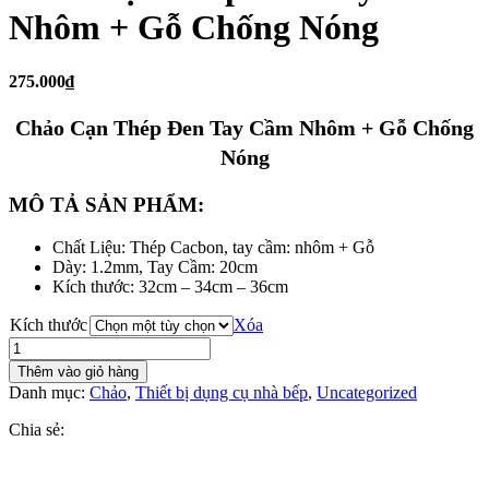
Nhôm + Gỗ Chống Nóng
275.000₫
Chảo Cạn Thép Đen Tay Cầm Nhôm + Gỗ Chống
Nóng
MÔ TẢ SẢN PHẨM:
Chất Liệu: Thép Cacbon, tay cầm: nhôm + Gỗ
Dày: 1.2mm, Tay Cầm: 20cm
Kích thước: 32cm – 34cm – 36cm
Kích thước
Xóa
Chảo
Cạn
Thêm vào giỏ hàng
Thép
Danh mục:
Chảo
,
Thiết bị dụng cụ nhà bếp
,
Uncategorized
Đen
Tay
Chia sẻ:
Cầm
Nhôm
+