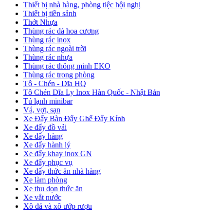
Thiết bị nhà hàng, phòng tiệc hội nghị
Thiết bị tiền sảnh
Thớt Nhựa
Thùng rác đá hoa cương
Thùng rác inox
Thùng rác ngoài trời
Thùng rác nhựa
Thùng rác thông minh EKO
Thùng rác trong phòng
Tô - Chén - Dĩa HQ
Tô Chén Dĩa Ly Inox Hàn Quốc - Nhật Bản
Tủ lạnh minibar
Vá, vợt, sạn
Xe Đẩy Bàn Đẩy Ghế Đẩy Kính
Xe đẩy đồ vải
Xe đẩy hàng
Xe đẩy hành lý
Xe đẩy khay inox GN
Xe đẩy phục vụ
Xe đẩy thức ăn nhà hàng
Xe làm phòng
Xe thu dọn thức ăn
Xe vắt nước
Xô đá và xô ướp rượu