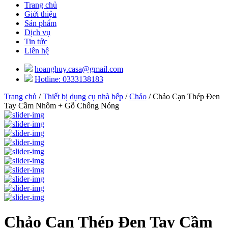
Trang chủ
Giới thiệu
Sản phẩm
Dịch vụ
Tin tức
Liên hệ
hoanghuy.casa@gmail.com
Hotline: 0333138183
Trang chủ
/
Thiết bị dụng cụ nhà bếp
/
Chảo
/ Chảo Cạn Thép Đen
Tay Cầm Nhôm + Gỗ Chống Nóng
Chảo Cạn Thép Đen Tay Cầm