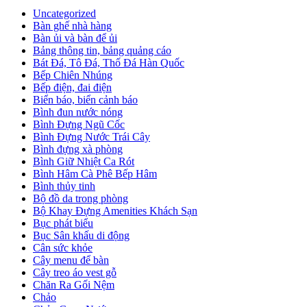
Uncategorized
Bàn ghế nhà hàng
Bàn ủi và bàn để ủi
Bảng thông tin, bảng quảng cáo
Bát Đá, Tô Đá, Thố Đá Hàn Quốc
Bếp Chiên Nhúng
Bếp điện, đai điện
Biển báo, biển cảnh báo
Bình đun nước nóng
Bình Đựng Ngũ Cốc
Bình Đựng Nước Trái Cây
Bình đựng xà phòng
Bình Giữ Nhiệt Ca Rót
Bình Hâm Cà Phê Bếp Hâm
Bình thủy tinh
Bộ đồ da trong phòng
Bộ Khay Đựng Amenities Khách Sạn
Bục phát biểu
Bục Sân khấu di động
Cân sức khỏe
Cây menu để bàn
Cây treo áo vest gỗ
Chăn Ra Gối Nệm
Chảo