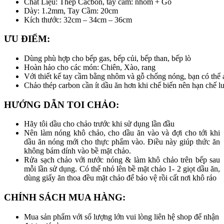
Chất Liệu: Thép Cacbon, tay cầm: nhôm + Gỗ
Dày: 1.2mm, Tay Cầm: 20cm
Kích thước: 32cm – 34cm – 36cm
ƯU ĐIỂM:
Dùng phù hợp cho bếp gas, bếp củi, bếp than, bếp lò
Hoàn hảo cho các món: Chiên, Xào, rang
Với thiết kế tay cầm bằng nhôm và gỗ chống nóng, bạn có thể 
Chảo thép carbon cần ít dầu ăn hơn khi chế biến nên hạn chế l
HƯỚNG DẪN TOI CHẢO:
Hãy tôi dầu cho chảo trước khi sử dụng lần đầu
Nên làm nóng khô chảo, cho dầu ăn vào và đợi cho tới khi
dầu ăn nóng mới cho thực phẩm vào. Điều này giúp thức ăn
không bám dính vào bề mặt chảo.
Rửa sạch chảo với nước nóng & làm khô chảo trên bếp sau
mỗi lần sử dụng. Có thể nhỏ lên bề mặt chảo 1- 2 giọt dầu ăn,
dùng giấy ăn thoa đều mặt chảo để bảo vệ rồi cất nơi khô ráo
CHÍNH SÁCH MUA HÀNG:
Mua sản phẩm với số lượng lớn vui lòng liên hệ shop để nhận