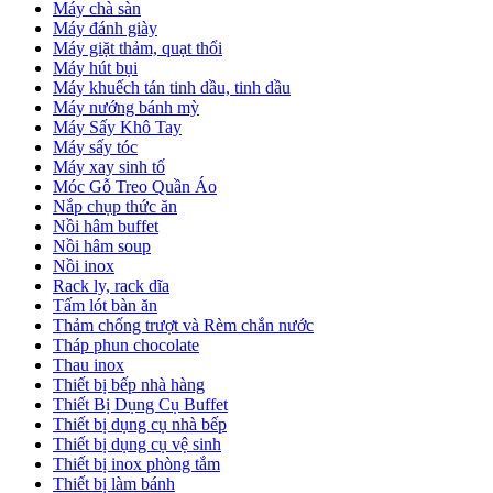
Máy chà sàn
Máy đánh giày
Máy giặt thảm, quạt thổi
Máy hút bụi
Máy khuếch tán tinh dầu, tinh dầu
Máy nướng bánh mỳ
Máy Sấy Khô Tay
Máy sấy tóc
Máy xay sinh tố
Móc Gỗ Treo Quần Áo
Nắp chụp thức ăn
Nồi hâm buffet
Nồi hâm soup
Nồi inox
Rack ly, rack dĩa
Tấm lót bàn ăn
Thảm chống trượt và Rèm chắn nước
Tháp phun chocolate
Thau inox
Thiết bị bếp nhà hàng
Thiết Bị Dụng Cụ Buffet
Thiết bị dụng cụ nhà bếp
Thiết bị dụng cụ vệ sinh
Thiết bị inox phòng tắm
Thiết bị làm bánh