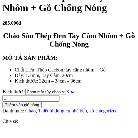
Nhôm + Gỗ Chống Nóng
285.000₫
Chảo Sâu Thép Đen Tay Cầm Nhôm + Gỗ
Chống Nóng
MÔ TẢ SẢN PHẨM:
Chất Liệu: Thép Cacbon, tay cầm: nhôm + Gỗ
Dày: 1.2mm, Tay Cầm: 20cm
Kích thước: 32cm – 34cm – 36cm
Kích thước
Xóa
Chảo
Sâu
Thêm vào giỏ hàng
Thép
Danh mục:
Chảo
,
Thiết bị dụng cụ nhà bếp
,
Uncategorized
Đen
Tay
Chia sẻ:
Cầm
Nhôm
+