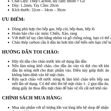
Chất Liệu: Thép Cacbon, tay cầm: nhôm + Gỗ
Dày: 1.2mm, Tay Cầm: 20cm
Kích thước: 32cm – 34cm – 36cm
ƯU ĐIỂM:
Dùng phù hợp cho bếp gas, bếp củi, bếp than, bếp lò
Hoàn hảo cho các món: Chiên, Xào, rang
Với thiết kế tay cầm bằng nhôm và gỗ chống nóng, bạn có thể 
Chảo thép carbon cần ít dầu ăn hơn khi chế biến nên hạn chế l
HƯỚNG DẪN TOI CHẢO:
Hãy tôi dầu cho chảo trước khi sử dụng lần đầu
Nên làm nóng khô chảo, cho dầu ăn vào và đợi cho tới khi
dầu ăn nóng mới cho thực phẩm vào. Điều này giúp thức ăn
không bám dính vào bề mặt chảo.
Rửa sạch chảo với nước nóng & làm khô chảo trên bếp sau
mỗi lần sử dụng. Có thể nhỏ lên bề mặt chảo 1- 2 giọt dầu ăn,
dùng giấy ăn thoa đều mặt chảo để bảo vệ rồi cất nơi khô ráo
CHÍNH SÁCH MUA HÀNG:
Mua sản phẩm với số lượng lớn vui lòng liên hệ shop để nhận