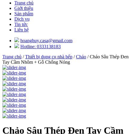
Trang chủ
Giới thiệu
Sản phẩm
Dịch vụ
Tin tức
Liên hệ
hoanghuy.casa@gmail.com
Hotline: 0333138183
Trang chủ
/
Thiết bị dụng cụ nhà bếp
/
Chảo
/ Chảo Sâu Thép Đen
Tay Cầm Nhôm + Gỗ Chống Nóng
Chảo Sâu Thép Đen Tay Cầm