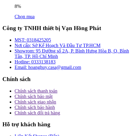
8%
Chọn mua
Công ty TNHH thiết bị Vạn Hồng Phát
MST:
0318425205
Nơi cấp:
Sở Kế Hoạch Và Đầu Tư TP.HCM
Showrom:
95 Đường số 2A, P. Bình Hưng Hòa B, Q. Bình
Tân, TP. Hồ Chí Minh
Hotline:
0333138183
Email:
hoanghuy.casa@gmail.com
Chính sách
Chính sách thanh toán
Chính sách bảo mật
Chính sách giao nhận
Chính sách bảo hành
Chính sách đổi trả hàng
Hỗ trợ khách hàng