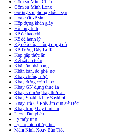
Gốm sứ Minh Châu
Gốm sứ Minh Long
Gương soi phòng khách sạn
Hóa chất vệ sinh
Hộp đựng khăn giấy
Hủ thủy tinh
Kệ để báo chí
Kệ để hành lý
Kệ để ô dù, Thùng đựng dù
Kệ Trưng Bày Buffet
Kẹp gắp thức ăn
Két sắt an toàn
Khăn ăn nhà hàng
Khăn bàn, áo ghế, nơ
Khay chống trượt
Khay đựng cơm inox
Khay GN đựng thức ăn
Khay sứ trưng bày thức ăn
Khay Sushi, Khay Sashimi
Khay Trà Cà Phê, ấm đun siêu tốc
Khay trưng bày thức ăn
Lược dầu, phểu
Ly thủy tinh
Ly, hủ, bình thủy tinh
Mâm Kính Xoay Bàn Tiệc