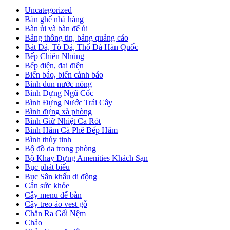
Uncategorized
Bàn ghế nhà hàng
Bàn ủi và bàn để ủi
Bảng thông tin, bảng quảng cáo
Bát Đá, Tô Đá, Thố Đá Hàn Quốc
Bếp Chiên Nhúng
Bếp điện, đai điện
Biển báo, biển cảnh báo
Bình đun nước nóng
Bình Đựng Ngũ Cốc
Bình Đựng Nước Trái Cây
Bình đựng xà phòng
Bình Giữ Nhiệt Ca Rót
Bình Hâm Cà Phê Bếp Hâm
Bình thủy tinh
Bộ đồ da trong phòng
Bộ Khay Đựng Amenities Khách Sạn
Bục phát biểu
Bục Sân khấu di động
Cân sức khỏe
Cây menu để bàn
Cây treo áo vest gỗ
Chăn Ra Gối Nệm
Chảo