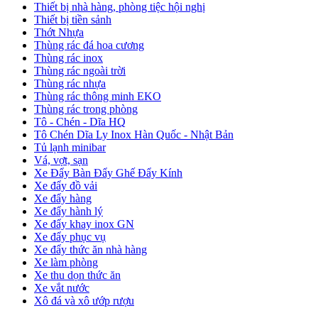
Thiết bị nhà hàng, phòng tiệc hội nghị
Thiết bị tiền sảnh
Thớt Nhựa
Thùng rác đá hoa cương
Thùng rác inox
Thùng rác ngoài trời
Thùng rác nhựa
Thùng rác thông minh EKO
Thùng rác trong phòng
Tô - Chén - Dĩa HQ
Tô Chén Dĩa Ly Inox Hàn Quốc - Nhật Bản
Tủ lạnh minibar
Vá, vợt, sạn
Xe Đẩy Bàn Đẩy Ghế Đẩy Kính
Xe đẩy đồ vải
Xe đẩy hàng
Xe đẩy hành lý
Xe đẩy khay inox GN
Xe đẩy phục vụ
Xe đẩy thức ăn nhà hàng
Xe làm phòng
Xe thu dọn thức ăn
Xe vắt nước
Xô đá và xô ướp rượu