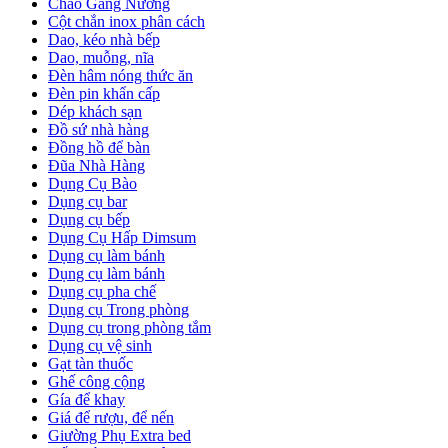
Chảo Gang Nướng
Cột chắn inox phân cách
Dao, kéo nhà bếp
Dao, muỗng, nĩa
Đèn hâm nóng thức ăn
Đèn pin khẩn cấp
Dép khách sạn
Đồ sứ nhà hàng
Đồng hồ để bàn
Đũa Nhà Hàng
Dụng Cụ Bào
Dụng cụ bar
Dụng cụ bếp
Dụng Cụ Hấp Dimsum
Dụng cụ làm bánh
Dụng cụ làm bánh
Dụng cụ pha chế
Dụng cụ Trong phòng
Dụng cụ trong phòng tắm
Dụng cụ vệ sinh
Gạt tàn thuốc
Ghế công cộng
Gía để khay
Giá để rượu, để nến
Giường Phụ Extra bed