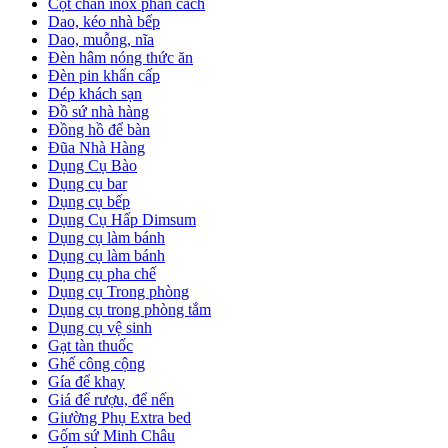
Cột chắn inox phân cách
Dao, kéo nhà bếp
Dao, muỗng, nĩa
Đèn hâm nóng thức ăn
Đèn pin khẩn cấp
Dép khách sạn
Đồ sứ nhà hàng
Đồng hồ để bàn
Đũa Nhà Hàng
Dụng Cụ Bào
Dụng cụ bar
Dụng cụ bếp
Dụng Cụ Hấp Dimsum
Dụng cụ làm bánh
Dụng cụ làm bánh
Dụng cụ pha chế
Dụng cụ Trong phòng
Dụng cụ trong phòng tắm
Dụng cụ vệ sinh
Gạt tàn thuốc
Ghế công cộng
Gía để khay
Giá để rượu, để nến
Giường Phụ Extra bed
Gốm sứ Minh Châu