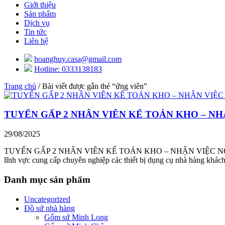
Giới thiệu
Sản phẩm
Dịch vụ
Tin tức
Liên hệ
hoanghuy.casa@gmail.com
Hotline: 0333138183
Trang chủ
/ Bài viết được gắn thẻ “ứng viên”
TUYỂN GẤP 2 NHÂN VIÊN KẾ TOÁN KHO – NH
29/08/2025
TUYỂN GẤP 2 NHÂN VIÊN KẾ TOÁN KHO – NHẬN VIỆC NGAY!
lĩnh vực cung cấp chuyên nghiệp các thiết bị dụng cụ nhà hàng khác
Danh mục sản phẩm
Uncategorized
Đồ sứ nhà hàng
Gốm sứ Minh Long