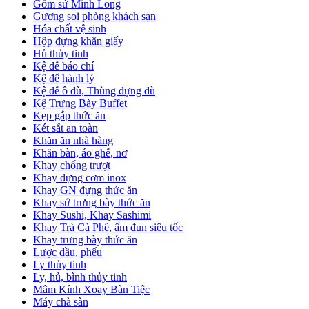
Gốm sứ Minh Long
Gương soi phòng khách sạn
Hóa chất vệ sinh
Hộp đựng khăn giấy
Hủ thủy tinh
Kệ để báo chí
Kệ để hành lý
Kệ để ô dù, Thùng đựng dù
Kệ Trưng Bày Buffet
Kẹp gắp thức ăn
Két sắt an toàn
Khăn ăn nhà hàng
Khăn bàn, áo ghế, nơ
Khay chống trượt
Khay đựng cơm inox
Khay GN đựng thức ăn
Khay sứ trưng bày thức ăn
Khay Sushi, Khay Sashimi
Khay Trà Cà Phê, ấm đun siêu tốc
Khay trưng bày thức ăn
Lược dầu, phểu
Ly thủy tinh
Ly, hủ, bình thủy tinh
Mâm Kính Xoay Bàn Tiệc
Máy chà sàn