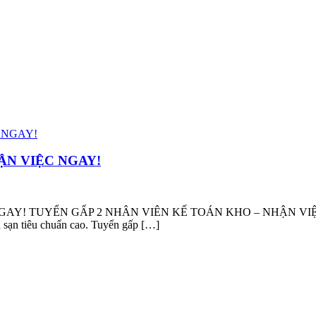
ẬN VIỆC NGAY!
 TUYỂN GẤP 2 NHÂN VIÊN KẾ TOÁN KHO – NHẬN VIỆC NGAY!
h sạn tiêu chuẩn cao. Tuyển gấp […]