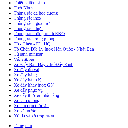
Thiết bị tiền sảnh
Thớt Nhựa
Thùng rác đá hoa cương
Thùng rác inox
Thùng rác ngoài trời
Thùng rác nhựa
Thùng rác thông minh EKO
Thùng rác trong phòng
Tô - Chén - Dĩa HQ
Tô Chén Dĩa Ly Inox Hàn Quốc - Nhật Bản
Tủ lạnh minibar
Vá, vợt, sạn
Xe Đẩy Bàn Đẩy Ghế Đẩy Kính
Xe đẩy đồ vải
Xe đẩy hàng
Xe đẩy hành lý
Xe đẩy khay inox GN
Xe đẩy phục vụ
Xe đẩy thức ăn nhà hàng
Xe làm phòng
Xe thu dọn thức ăn
Xe vắt nước
Xô đá và xô ướp rượu
Trang chủ