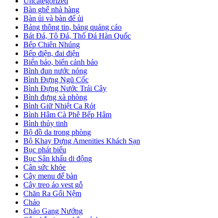
Uncategorized
Bàn ghế nhà hàng
Bàn ủi và bàn để ủi
Bảng thông tin, bảng quảng cáo
Bát Đá, Tô Đá, Thố Đá Hàn Quốc
Bếp Chiên Nhúng
Bếp điện, đai điện
Biển báo, biển cảnh báo
Bình đun nước nóng
Bình Đựng Ngũ Cốc
Bình Đựng Nước Trái Cây
Bình đựng xà phòng
Bình Giữ Nhiệt Ca Rót
Bình Hâm Cà Phê Bếp Hâm
Bình thủy tinh
Bộ đồ da trong phòng
Bộ Khay Đựng Amenities Khách Sạn
Bục phát biểu
Bục Sân khấu di động
Cân sức khỏe
Cây menu để bàn
Cây treo áo vest gỗ
Chăn Ra Gối Nệm
Chảo
Chảo Gang Nướng