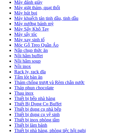
Máy đánh giày
Máy giặt thảm, quạt thổi
Máy hút bụi
Máy khuếch tán tinh dầu, tinh dầu
Máy nướng bánh mỳ
Máy Sấy Khô Tay
Máy sấy tóc
Máy xay sinh tố
Móc Gỗ Treo Quần Áo
Nắp chụp thức ăn
Nồi hâm buffet
Nồi hâm soup
Nồi inox
Rack ly, rack dĩa
Tấm lót bàn ăn
Thảm chống trượt và Rèm chắn nước
Tháp phun chocolate
Thau inox
Thiết bị bếp nhà hàng
Thiết Bị Dụng Cụ Buffet
Thiết bị dụng cụ nhà bếp
Thiết bị dụng cụ vệ sinh
Thiết bị inox phòng tắm
Thiết bị làm bánh
Thiết bị nhà hàng, phòng tiệc hội nghị