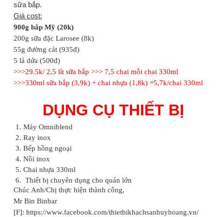
sữa bắp.
Giá cost:
900g bắp Mỹ (20k)
200g sữa đặc Larosee (8k)
55g đường cát (935đ)
5 lá dứa (500đ)
>>>29.5k/ 2,5 lít sữa bắp >>> 7,5 chai mỗi chai 330ml
>>>330ml sữa bắp (3,9k) + chai nhựa (1,8k) =5,7k/chai 330ml
DỤNG CỤ THIẾT BỊ
Máy Omniblend
Ray inox
Bếp hồng ngoại
Nồi inox
Chai nhựa 330ml
Thiết bị chuyên dụng cho quán lớn
Chúc Anh/Chị thực hiện thành công,
Mr Bin Binbar
[F]: https://www.facebook.com/thietbikhachsanhuyhoang.vn/