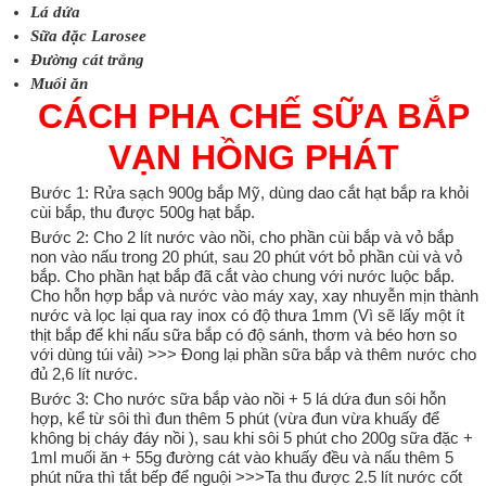
Lá dứa
Sữa đặc Larosee
Đường cát trắng
Muối ăn
CÁCH PHA CHẾ
SỮA BẮP
VẠN HỒNG PHÁT
Bước 1: Rửa sạch 900g bắp Mỹ, dùng dao cắt hạt bắp ra khỏi
cùi bắp, thu được 500g hạt bắp.
Bước 2: Cho 2 lít nước vào nồi, cho phần cùi bắp và vỏ bắp
non vào nấu trong 20 phút, sau 20 phút vớt bỏ phần cùi và vỏ
bắp. Cho phần hạt bắp đã cắt vào chung với nước luộc bắp.
Cho hỗn hợp bắp và nước vào máy xay, xay nhuyễn mịn thành
nước và lọc lại qua ray inox có độ thưa 1mm (Vì sẽ lấy một ít
thịt bắp để khi nấu sữa bắp có độ sánh, thơm và béo hơn so
với dùng túi vải) >>> Đong lại phần sữa bắp và thêm nước cho
đủ 2,6 lít nước.
Bước 3: Cho nước sữa bắp vào nồi + 5 lá dứa đun sôi hỗn
hợp, kể từ sôi thì đun thêm 5 phút (vừa đun vừa khuấy để
không bị cháy đáy nồi ), sau khi sôi 5 phút cho 200g sữa đặc +
1ml muối ăn + 55g đường cát vào khuấy đều và nấu thêm 5
phút nữa thì tắt bếp để nguội >>>Ta thu được 2.5 lít nước cốt