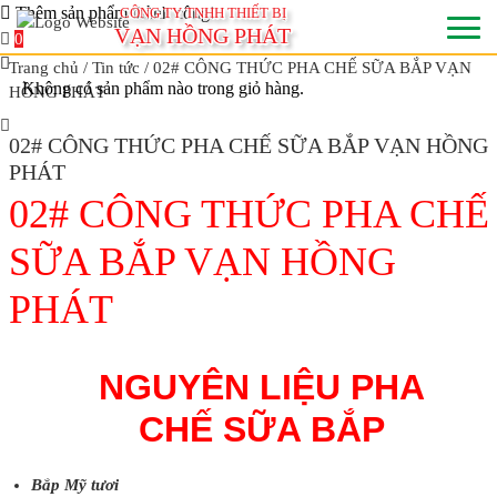
Thêm sản phẩm thành công!
CÔNG TY TNHH THIẾT BỊ
VẠN HỒNG PHÁT
0
Trang chủ
/
Tin tức
/ 02# CÔNG THỨC PHA CHẾ SỮA BẮP VẠN
Không có sản phẩm nào trong giỏ hàng.
HỒNG PHÁT
02# CÔNG THỨC PHA CHẾ SỮA BẮP VẠN HỒNG
PHÁT
02# CÔNG THỨC PHA CHẾ
SỮA BẮP VẠN HỒNG
PHÁT
NGUYÊN LIỆU PHA
CHẾ SỮA BẮP
Bắp Mỹ tươi