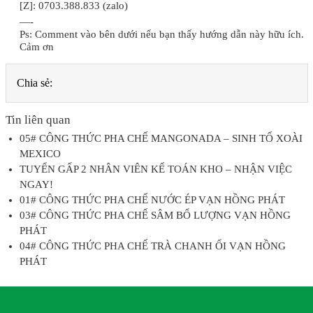
[Z]: 0703.388.833 (zalo)
—-
Ps: Comment vào bên dưới nếu bạn thấy hướng dẫn này hữu ích.
Cảm ơn
Chia sẻ:
Tin liên quan
05# CÔNG THỨC PHA CHẾ MANGONADA – SINH TỐ XOÀI
MEXICO
TUYỂN GẤP 2 NHÂN VIÊN KẾ TOÁN KHO – NHẬN VIỆC
NGAY!
01# CÔNG THỨC PHA CHẾ NƯỚC ÉP VẠN HỒNG PHÁT
03# CÔNG THỨC PHA CHẾ SÂM BỔ LƯỢNG VẠN HỒNG
PHÁT
04# CÔNG THỨC PHA CHẾ TRÀ CHANH ỔI VẠN HỒNG
PHÁT