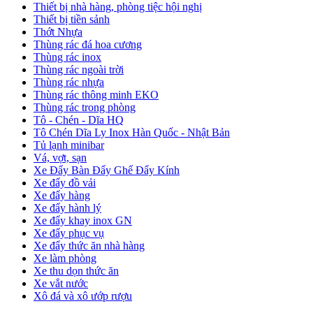
Thiết bị nhà hàng, phòng tiệc hội nghị
Thiết bị tiền sảnh
Thớt Nhựa
Thùng rác đá hoa cương
Thùng rác inox
Thùng rác ngoài trời
Thùng rác nhựa
Thùng rác thông minh EKO
Thùng rác trong phòng
Tô - Chén - Dĩa HQ
Tô Chén Dĩa Ly Inox Hàn Quốc - Nhật Bản
Tủ lạnh minibar
Vá, vợt, sạn
Xe Đẩy Bàn Đẩy Ghế Đẩy Kính
Xe đẩy đồ vải
Xe đẩy hàng
Xe đẩy hành lý
Xe đẩy khay inox GN
Xe đẩy phục vụ
Xe đẩy thức ăn nhà hàng
Xe làm phòng
Xe thu dọn thức ăn
Xe vắt nước
Xô đá và xô ướp rượu