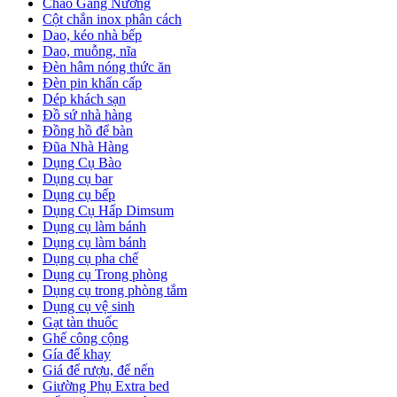
Chảo Gang Nướng
Cột chắn inox phân cách
Dao, kéo nhà bếp
Dao, muỗng, nĩa
Đèn hâm nóng thức ăn
Đèn pin khẩn cấp
Dép khách sạn
Đồ sứ nhà hàng
Đồng hồ để bàn
Đũa Nhà Hàng
Dụng Cụ Bào
Dụng cụ bar
Dụng cụ bếp
Dụng Cụ Hấp Dimsum
Dụng cụ làm bánh
Dụng cụ làm bánh
Dụng cụ pha chế
Dụng cụ Trong phòng
Dụng cụ trong phòng tắm
Dụng cụ vệ sinh
Gạt tàn thuốc
Ghế công cộng
Gía để khay
Giá để rượu, để nến
Giường Phụ Extra bed