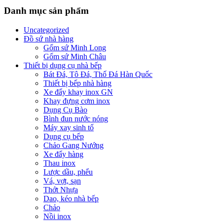
Danh mục sản phẩm
Uncategorized
Đồ sứ nhà hàng
Gốm sứ Minh Long
Gốm sứ Minh Châu
Thiết bị dụng cụ nhà bếp
Bát Đá, Tô Đá, Thố Đá Hàn Quốc
Thiết bị bếp nhà hàng
Xe đẩy khay inox GN
Khay đựng cơm inox
Dụng Cụ Bào
Bình đun nước nóng
Máy xay sinh tố
Dụng cụ bếp
Chảo Gang Nướng
Xe đẩy hàng
Thau inox
Lược dầu, phểu
Vá, vợt, sạn
Thớt Nhựa
Dao, kéo nhà bếp
Chảo
Nồi inox