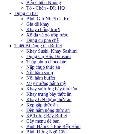
Bếp Chiên Nhúng
Tô - Chén - Dĩa HQ
Dụng cụ bar
Bình Giữ Nhiệt Ca Rót
Gía để khay
Khay chống trượt
Xô đá và xô ướp rượu
Dụng cụ pha chế
Thiết Bị Dụng Cụ Buffet
Khay Sushi, Khay Sashimi
Dụng Cụ Hấp Dimsum
Tháp phun chocolate
Nắp chụp thức ăn
Nồi hâm soup
Nồi hâm buffet
Máy nướng bánh mỳ
Khay sứ trưng bày thức ăn
Khay trưng bày thức ăn
Khay GN đựng thức ăn
Kẹp gắp thức ăn
Đèn hâm nóng thức ăn
Kệ Trưng Bày Buffet
Cây menu để bàn
Bình Hâm Cà Phê Bếp Hâm
Bình Đựng Ngũ Cốc