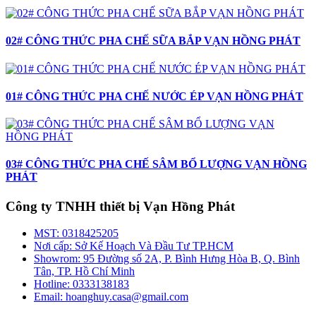
02# CÔNG THỨC PHA CHẾ SỮA BẮP VẠN HỒNG PHÁT
01# CÔNG THỨC PHA CHẾ NƯỚC ÉP VẠN HỒNG PHÁT
03# CÔNG THỨC PHA CHẾ SÂM BỔ LƯỢNG VẠN HỒNG
PHÁT
Công ty TNHH thiết bị Vạn Hồng Phát
MST:
0318425205
Nơi cấp:
Sở Kế Hoạch Và Đầu Tư TP.HCM
Showrom:
95 Đường số 2A, P. Bình Hưng Hòa B, Q. Bình
Tân, TP. Hồ Chí Minh
Hotline:
0333138183
Email:
hoanghuy.casa@gmail.com