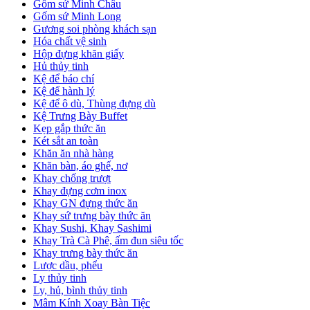
Gốm sứ Minh Châu
Gốm sứ Minh Long
Gương soi phòng khách sạn
Hóa chất vệ sinh
Hộp đựng khăn giấy
Hủ thủy tinh
Kệ để báo chí
Kệ để hành lý
Kệ để ô dù, Thùng đựng dù
Kệ Trưng Bày Buffet
Kẹp gắp thức ăn
Két sắt an toàn
Khăn ăn nhà hàng
Khăn bàn, áo ghế, nơ
Khay chống trượt
Khay đựng cơm inox
Khay GN đựng thức ăn
Khay sứ trưng bày thức ăn
Khay Sushi, Khay Sashimi
Khay Trà Cà Phê, ấm đun siêu tốc
Khay trưng bày thức ăn
Lược dầu, phểu
Ly thủy tinh
Ly, hủ, bình thủy tinh
Mâm Kính Xoay Bàn Tiệc