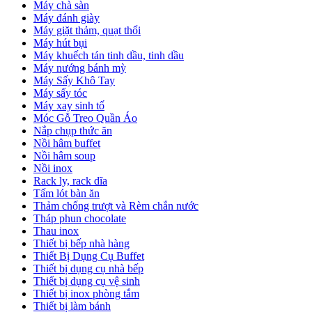
Máy chà sàn
Máy đánh giày
Máy giặt thảm, quạt thổi
Máy hút bụi
Máy khuếch tán tinh dầu, tinh dầu
Máy nướng bánh mỳ
Máy Sấy Khô Tay
Máy sấy tóc
Máy xay sinh tố
Móc Gỗ Treo Quần Áo
Nắp chụp thức ăn
Nồi hâm buffet
Nồi hâm soup
Nồi inox
Rack ly, rack dĩa
Tấm lót bàn ăn
Thảm chống trượt và Rèm chắn nước
Tháp phun chocolate
Thau inox
Thiết bị bếp nhà hàng
Thiết Bị Dụng Cụ Buffet
Thiết bị dụng cụ nhà bếp
Thiết bị dụng cụ vệ sinh
Thiết bị inox phòng tắm
Thiết bị làm bánh