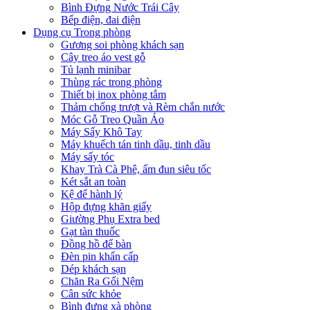
Bình Đựng Nước Trái Cây
Bếp điện, đai điện
Dụng cụ Trong phòng
Gương soi phòng khách sạn
Cây treo áo vest gỗ
Tủ lạnh minibar
Thùng rác trong phòng
Thiết bị inox phòng tắm
Thảm chống trượt và Rèm chắn nước
Móc Gỗ Treo Quần Áo
Máy Sấy Khô Tay
Máy khuếch tán tinh dầu, tinh dầu
Máy sấy tóc
Khay Trà Cà Phê, ấm đun siêu tốc
Két sắt an toàn
Kệ để hành lý
Hộp đựng khăn giấy
Giường Phụ Extra bed
Gạt tàn thuốc
Đồng hồ để bàn
Đèn pin khẩn cấp
Dép khách sạn
Chăn Ra Gối Nệm
Cân sức khỏe
Bình đựng xà phòng