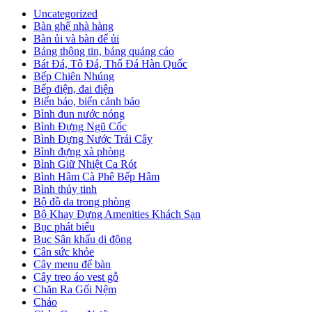
Uncategorized
Bàn ghế nhà hàng
Bàn ủi và bàn để ủi
Bảng thông tin, bảng quảng cáo
Bát Đá, Tô Đá, Thố Đá Hàn Quốc
Bếp Chiên Nhúng
Bếp điện, đai điện
Biển báo, biển cảnh báo
Bình đun nước nóng
Bình Đựng Ngũ Cốc
Bình Đựng Nước Trái Cây
Bình đựng xà phòng
Bình Giữ Nhiệt Ca Rót
Bình Hâm Cà Phê Bếp Hâm
Bình thủy tinh
Bộ đồ da trong phòng
Bộ Khay Đựng Amenities Khách Sạn
Bục phát biểu
Bục Sân khấu di động
Cân sức khỏe
Cây menu để bàn
Cây treo áo vest gỗ
Chăn Ra Gối Nệm
Chảo