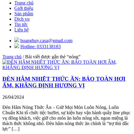
Trang chủ
Giới thiệu
Sản phẩm
Dịch vụ
Tin tức
Liên hệ
hoanghuy.casa@gmail.com
Hotline: 0333138183
Trang chủ
/ Bài viết được gắn thẻ “nóng”
ĐÈN HÂM NHIỆT THỨC ĂN: BẢO TOÀN HƠI
ẤM, KHẲNG ĐỊNH HƯƠNG VỊ
26/04/2024
Đèn Hâm Nóng Thức Ăn – Giữ Mọi Món Luôn Nóng, Luôn
Chuẩn Khi tổ chức tiệc buffet, sự kiện hay vận hành quầy line phục
vụ đông khách, việc giữ cho món ăn luôn nóng sốt, ngon miệng là
thách thức không nhỏ. Đèn hâm nóng thức ăn chính là “trợ thủ đắc
lực” […]