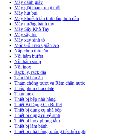
Máy đánh giày
Máy giặt thảm, quạt thổi
Máy hút bụi
Máy khuếch tán tinh dầu, tinh dầu
Máy nướng bánh mỳ
Máy Sấy Khô Tay
Máy sấy tóc
Máy xay sinh tố
Móc Gỗ Treo Quần Áo
Nắp chụp thức ăn
Nồi hâm buffet
Nồi hâm soup
Nồi inox
Rack ly, rack dĩa
Tấm lót bàn ăn
Thảm chống trượt và Rèm chắn nước
Tháp phun chocolate
Thau inox
Thiết bị bếp nhà hàng
Thiết Bị Dụng Cụ Buffet
Thiết bị dụng cụ nhà bếp
Thiết bị dụng cụ vệ sinh
Thiết bị inox phòng tắm
Thiết bị làm bánh
Thiết bị nhà hàng, phòng tiệc hội nghị