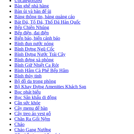
Uncategorized
Bàn ghế nhà hàng
Bàn ủi và bàn để ủi
Bảng thông tin, bảng quảng cáo
Bát Đá, Tô Đá, Thố Đá Hàn Quốc
Bếp Chiên Nhúng
Bếp điện, đai điện
Biển báo, biển cảnh báo
Bình đun nước nóng
Bình Đựng Ngũ Cốc
Bình Đựng Nước Trái Cây
Bình đựng xà phòng
Bình Giữ Nhiệt Ca Rót
Bình Hâm Cà Phê Bếp Hâm
Bình thủy tinh
Bộ đồ da trong phòng
Bộ Khay Đựng Amenities Khách Sạn
Bục phát biểu
Bục Sân khấu di động
Cân sức khỏe
Cây menu để bàn
Cây treo áo vest gỗ
Chăn Ra Gối Nệm
Chảo
Chảo Gang Nướng