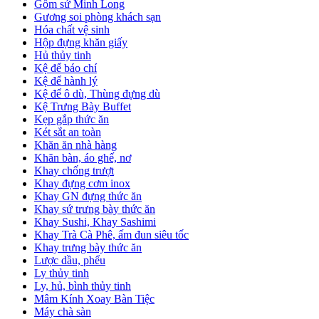
Gốm sứ Minh Long
Gương soi phòng khách sạn
Hóa chất vệ sinh
Hộp đựng khăn giấy
Hủ thủy tinh
Kệ để báo chí
Kệ để hành lý
Kệ để ô dù, Thùng đựng dù
Kệ Trưng Bày Buffet
Kẹp gắp thức ăn
Két sắt an toàn
Khăn ăn nhà hàng
Khăn bàn, áo ghế, nơ
Khay chống trượt
Khay đựng cơm inox
Khay GN đựng thức ăn
Khay sứ trưng bày thức ăn
Khay Sushi, Khay Sashimi
Khay Trà Cà Phê, ấm đun siêu tốc
Khay trưng bày thức ăn
Lược dầu, phểu
Ly thủy tinh
Ly, hủ, bình thủy tinh
Mâm Kính Xoay Bàn Tiệc
Máy chà sàn