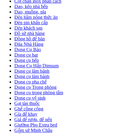
Cột chắn inox phân cách
Dao, kéo nhà bếp
Dao, muỗng, nĩa
Đèn hâm nóng thức ăn
Đèn pin khẩn cấp
Dép khách sạn
Đồ sứ nhà hàng
Đồng hồ để bàn
Đũa Nhà Hàng
Dụng Cụ Bào
Dụng cụ bar
Dụng cụ bếp
Dụng Cụ Hấp Dimsum
Dụng cụ làm bánh
Dụng cụ làm bánh
Dụng cụ pha chế
Dụng cụ Trong phòng
Dụng cụ trong phòng tắm
Dụng cụ vệ sinh
Gạt tàn thuốc
Ghế công cộng
Gía để khay
Giá để rượu, để nến
Giường Phụ Extra bed
Gốm sứ Minh Châu