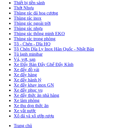
Thiết bị tiền sảnh
Thớt Nhựa
Thùng rác đá hoa cương
Thùng rác inox
Thùng rác ngoài trời
Thùng rác nhựa
Thùng rác thông minh EKO
Thùng rác trong phòng
Tô - Chén - Dĩa HQ
Tô Chén Dĩa Ly Inox Hàn Quốc - Nhật Bản
Tủ lạnh minibar
Vá, vợt, sạn
Xe Đẩy Bàn Đẩy Ghế Đẩy Kính
Xe đẩy đồ vải
Xe đẩy hàng
Xe đẩy hành lý
Xe đẩy khay inox GN
Xe đẩy phục vụ
Xe đẩy thức ăn nhà hàng
Xe làm phòng
Xe thu dọn thức ăn
Xe vắt nước
Xô đá và xô ướp rượu
Trang chủ