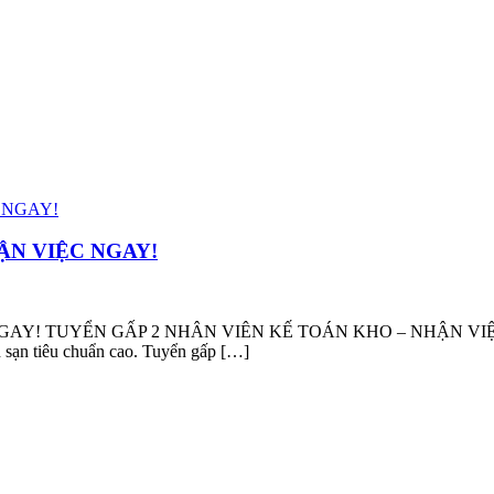
ẬN VIỆC NGAY!
 TUYỂN GẤP 2 NHÂN VIÊN KẾ TOÁN KHO – NHẬN VIỆC NGAY!
h sạn tiêu chuẩn cao. Tuyển gấp […]