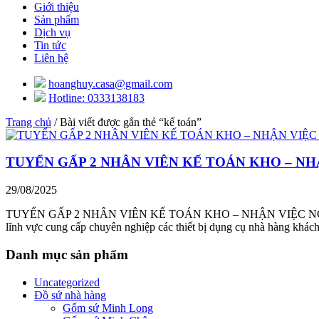
Giới thiệu
Sản phẩm
Dịch vụ
Tin tức
Liên hệ
hoanghuy.casa@gmail.com
Hotline: 0333138183
Trang chủ
/ Bài viết được gắn thẻ “kế toán”
TUYỂN GẤP 2 NHÂN VIÊN KẾ TOÁN KHO – NH
29/08/2025
TUYỂN GẤP 2 NHÂN VIÊN KẾ TOÁN KHO – NHẬN VIỆC NGAY!
lĩnh vực cung cấp chuyên nghiệp các thiết bị dụng cụ nhà hàng khác
Danh mục sản phẩm
Uncategorized
Đồ sứ nhà hàng
Gốm sứ Minh Long