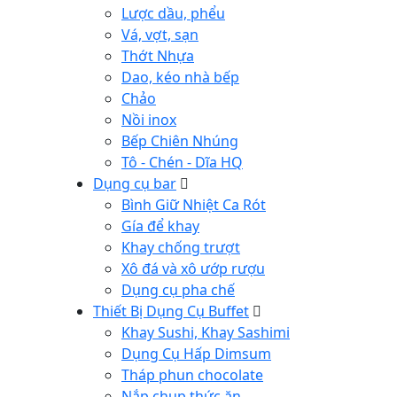
Lược dầu, phểu
Vá, vợt, sạn
Thớt Nhựa
Dao, kéo nhà bếp
Chảo
Nồi inox
Bếp Chiên Nhúng
Tô - Chén - Dĩa HQ
Dụng cụ bar
Bình Giữ Nhiệt Ca Rót
Gía để khay
Khay chống trượt
Xô đá và xô ướp rượu
Dụng cụ pha chế
Thiết Bị Dụng Cụ Buffet
Khay Sushi, Khay Sashimi
Dụng Cụ Hấp Dimsum
Tháp phun chocolate
Nắp chụp thức ăn