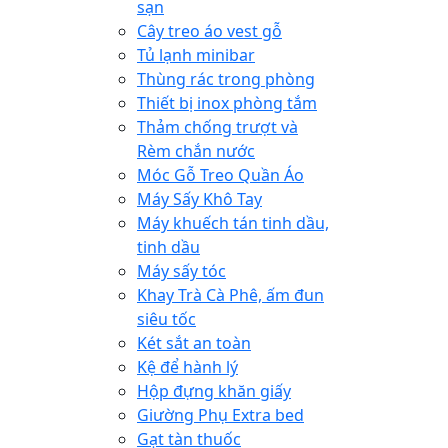
sạn
Cây treo áo vest gỗ
Tủ lạnh minibar
Thùng rác trong phòng
Thiết bị inox phòng tắm
Thảm chống trượt và
Rèm chắn nước
Móc Gỗ Treo Quần Áo
Máy Sấy Khô Tay
Máy khuếch tán tinh dầu,
tinh dầu
Máy sấy tóc
Khay Trà Cà Phê, ấm đun
siêu tốc
Két sắt an toàn
Kệ để hành lý
Hộp đựng khăn giấy
Giường Phụ Extra bed
Gạt tàn thuốc