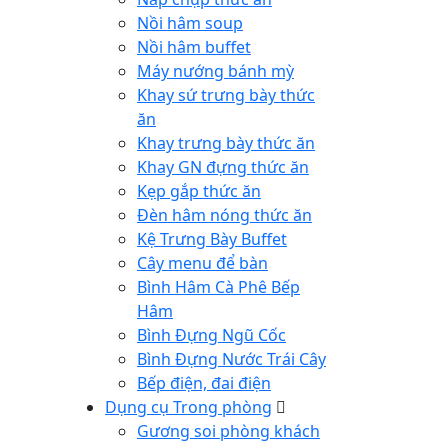
Nồi hâm soup
Nồi hâm buffet
Máy nướng bánh mỳ
Khay sứ trưng bày thức
ăn
Khay trưng bày thức ăn
Khay GN đựng thức ăn
Kẹp gắp thức ăn
Đèn hâm nóng thức ăn
Kệ Trưng Bày Buffet
Cây menu để bàn
Bình Hâm Cà Phê Bếp
Hâm
Bình Đựng Ngũ Cốc
Bình Đựng Nước Trái Cây
Bếp điện, đai điện
Dụng cụ Trong phòng
Gương soi phòng khách