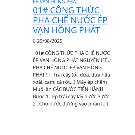
01# CÔNG THỨC
PHA CHẾ NƯỚC ÉP
VẠN HỒNG PHÁT
29/08/2025
01# CÔNG THỨC PHA CHẾ NƯỚC
ÉP VẠN HỒNG PHÁT NGUYÊN LIỆU
PHA CHẾ NƯỚC ÉP VẠN HỒNG
PHÁT !!! Trái cây (ổi, dứa, dưa hấu,
xoài, cam, cà rốt…) Máy ép chậm
Muối ăn CÁC BƯỚC TIẾN HÀNH
Bước 1: Ép trái cây lấy nước Bước
2 : Cho nước đường vào phần […]