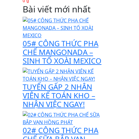
0 ₫
Bài viết mới nhất
05# CÔNG THỨC PHA
CHẾ MANGONADA –
SINH TỐ XOÀI MEXICO
TUYỂN GẤP 2 NHÂN
VIÊN KẾ TOÁN KHO –
NHẬN VIỆC NGAY!
02# CÔNG THỨC PHA
CHẾ SỮA BẮP VẠN