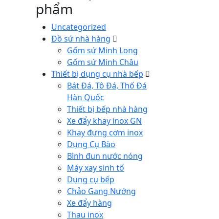
phẩm
Uncategorized
Đồ sứ nhà hàng
Gốm sứ Minh Long
Gốm sứ Minh Châu
Thiết bị dụng cụ nhà bếp
Bát Đá, Tô Đá, Thố Đá
Hàn Quốc
Thiết bị bếp nhà hàng
Xe đẩy khay inox GN
Khay đựng cơm inox
Dụng Cụ Bào
Bình đun nước nóng
Máy xay sinh tố
Dụng cụ bếp
Chảo Gang Nướng
Xe đẩy hàng
Thau inox