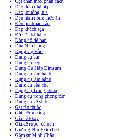
Cột chắn inox phân cách
Dao, kéo nhà bếp
Dao, muỗng, nĩa
Đèn hâm nóng thức ăn
Đèn pin khẩn cấp
Dép khách sạn
Đồ sứ nhà hàng
Đồng hồ để bàn
Đũa Nhà Hàng
Dụng Cụ Bào
Dụng cụ bar
Dụng cụ bếp
Dụng Cụ Hấp Dimsum
Dụng cụ làm bánh
Dụng cụ làm bánh
Dụng cụ pha chế
Dụng cụ Trong phòng
Dụng cụ trong phòng tắm
Dụng cụ vệ sinh
Gạt tàn thuốc
Ghế công cộng
Gía để khay
Giá để rượu, để nến
Giường Phụ Extra bed
Gốm sứ Minh Châu