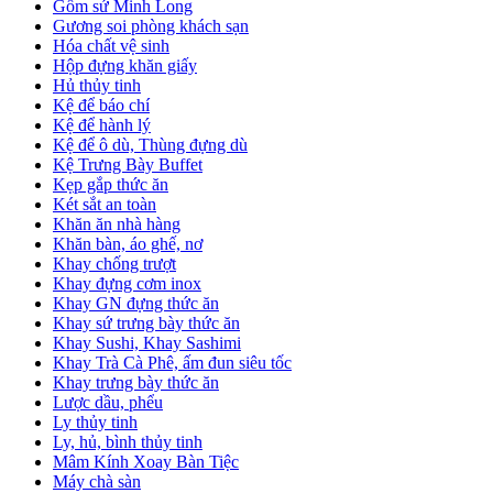
Gốm sứ Minh Long
Gương soi phòng khách sạn
Hóa chất vệ sinh
Hộp đựng khăn giấy
Hủ thủy tinh
Kệ để báo chí
Kệ để hành lý
Kệ để ô dù, Thùng đựng dù
Kệ Trưng Bày Buffet
Kẹp gắp thức ăn
Két sắt an toàn
Khăn ăn nhà hàng
Khăn bàn, áo ghế, nơ
Khay chống trượt
Khay đựng cơm inox
Khay GN đựng thức ăn
Khay sứ trưng bày thức ăn
Khay Sushi, Khay Sashimi
Khay Trà Cà Phê, ấm đun siêu tốc
Khay trưng bày thức ăn
Lược dầu, phểu
Ly thủy tinh
Ly, hủ, bình thủy tinh
Mâm Kính Xoay Bàn Tiệc
Máy chà sàn