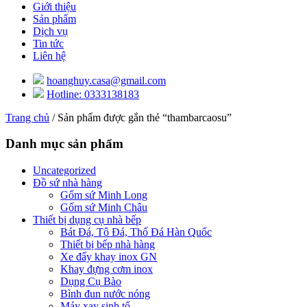
Giới thiệu
Sản phẩm
Dịch vụ
Tin tức
Liên hệ
hoanghuy.casa@gmail.com
Hotline: 0333138183
Trang chủ
/ Sản phẩm được gắn thẻ “thambarcaosu”
Danh mục sản phẩm
Uncategorized
Đồ sứ nhà hàng
Gốm sứ Minh Long
Gốm sứ Minh Châu
Thiết bị dụng cụ nhà bếp
Bát Đá, Tô Đá, Thố Đá Hàn Quốc
Thiết bị bếp nhà hàng
Xe đẩy khay inox GN
Khay đựng cơm inox
Dụng Cụ Bào
Bình đun nước nóng
Máy xay sinh tố