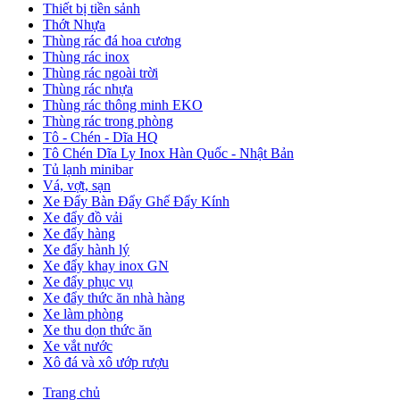
Thiết bị tiền sảnh
Thớt Nhựa
Thùng rác đá hoa cương
Thùng rác inox
Thùng rác ngoài trời
Thùng rác nhựa
Thùng rác thông minh EKO
Thùng rác trong phòng
Tô - Chén - Dĩa HQ
Tô Chén Dĩa Ly Inox Hàn Quốc - Nhật Bản
Tủ lạnh minibar
Vá, vợt, sạn
Xe Đẩy Bàn Đẩy Ghế Đẩy Kính
Xe đẩy đồ vải
Xe đẩy hàng
Xe đẩy hành lý
Xe đẩy khay inox GN
Xe đẩy phục vụ
Xe đẩy thức ăn nhà hàng
Xe làm phòng
Xe thu dọn thức ăn
Xe vắt nước
Xô đá và xô ướp rượu
Trang chủ