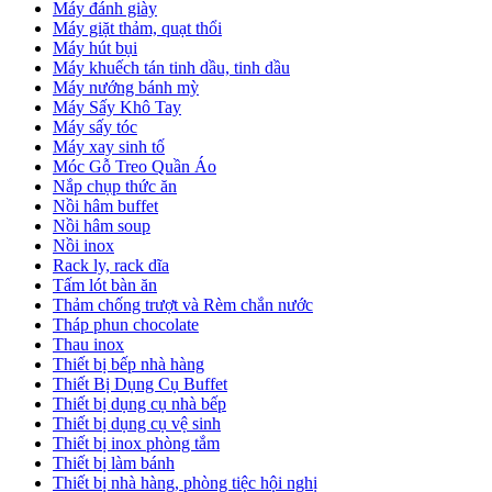
Máy đánh giày
Máy giặt thảm, quạt thổi
Máy hút bụi
Máy khuếch tán tinh dầu, tinh dầu
Máy nướng bánh mỳ
Máy Sấy Khô Tay
Máy sấy tóc
Máy xay sinh tố
Móc Gỗ Treo Quần Áo
Nắp chụp thức ăn
Nồi hâm buffet
Nồi hâm soup
Nồi inox
Rack ly, rack dĩa
Tấm lót bàn ăn
Thảm chống trượt và Rèm chắn nước
Tháp phun chocolate
Thau inox
Thiết bị bếp nhà hàng
Thiết Bị Dụng Cụ Buffet
Thiết bị dụng cụ nhà bếp
Thiết bị dụng cụ vệ sinh
Thiết bị inox phòng tắm
Thiết bị làm bánh
Thiết bị nhà hàng, phòng tiệc hội nghị