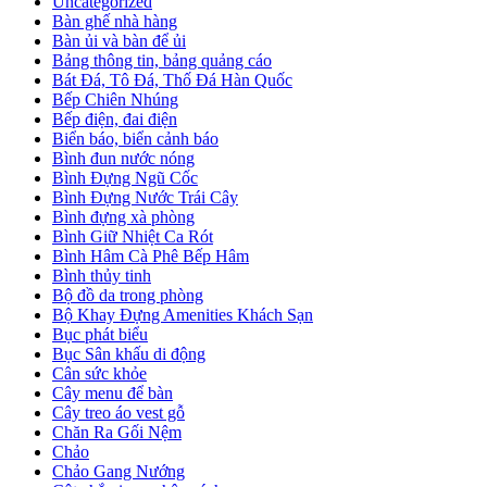
Uncategorized
Bàn ghế nhà hàng
Bàn ủi và bàn để ủi
Bảng thông tin, bảng quảng cáo
Bát Đá, Tô Đá, Thố Đá Hàn Quốc
Bếp Chiên Nhúng
Bếp điện, đai điện
Biển báo, biển cảnh báo
Bình đun nước nóng
Bình Đựng Ngũ Cốc
Bình Đựng Nước Trái Cây
Bình đựng xà phòng
Bình Giữ Nhiệt Ca Rót
Bình Hâm Cà Phê Bếp Hâm
Bình thủy tinh
Bộ đồ da trong phòng
Bộ Khay Đựng Amenities Khách Sạn
Bục phát biểu
Bục Sân khấu di động
Cân sức khỏe
Cây menu để bàn
Cây treo áo vest gỗ
Chăn Ra Gối Nệm
Chảo
Chảo Gang Nướng