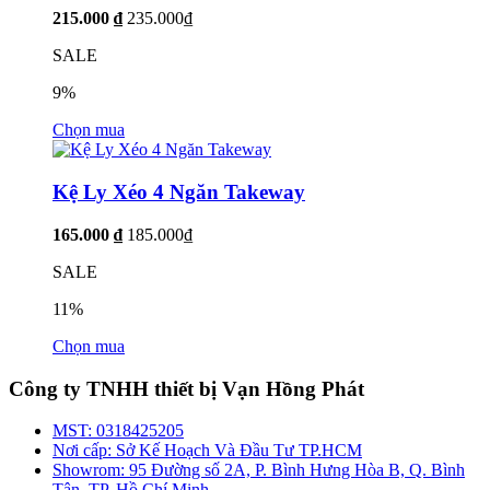
215.000 ₫
235.000₫
SALE
9%
Chọn mua
Kệ Ly Xéo 4 Ngăn Takeway
165.000 ₫
185.000₫
SALE
11%
Chọn mua
Công ty TNHH thiết bị Vạn Hồng Phát
MST:
0318425205
Nơi cấp:
Sở Kế Hoạch Và Đầu Tư TP.HCM
Showrom:
95 Đường số 2A, P. Bình Hưng Hòa B, Q. Bình
Tân, TP. Hồ Chí Minh