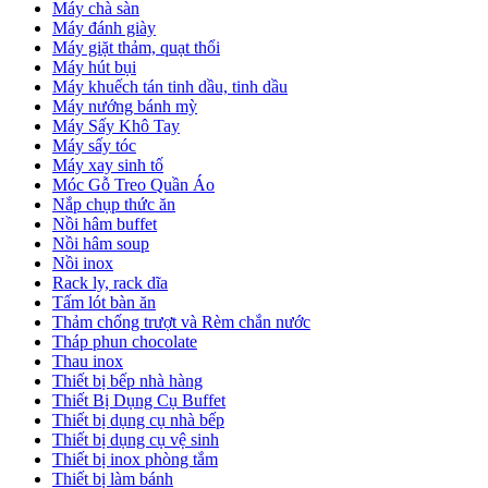
Máy chà sàn
Máy đánh giày
Máy giặt thảm, quạt thổi
Máy hút bụi
Máy khuếch tán tinh dầu, tinh dầu
Máy nướng bánh mỳ
Máy Sấy Khô Tay
Máy sấy tóc
Máy xay sinh tố
Móc Gỗ Treo Quần Áo
Nắp chụp thức ăn
Nồi hâm buffet
Nồi hâm soup
Nồi inox
Rack ly, rack dĩa
Tấm lót bàn ăn
Thảm chống trượt và Rèm chắn nước
Tháp phun chocolate
Thau inox
Thiết bị bếp nhà hàng
Thiết Bị Dụng Cụ Buffet
Thiết bị dụng cụ nhà bếp
Thiết bị dụng cụ vệ sinh
Thiết bị inox phòng tắm
Thiết bị làm bánh