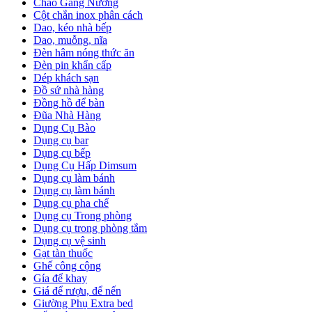
Chảo Gang Nướng
Cột chắn inox phân cách
Dao, kéo nhà bếp
Dao, muỗng, nĩa
Đèn hâm nóng thức ăn
Đèn pin khẩn cấp
Dép khách sạn
Đồ sứ nhà hàng
Đồng hồ để bàn
Đũa Nhà Hàng
Dụng Cụ Bào
Dụng cụ bar
Dụng cụ bếp
Dụng Cụ Hấp Dimsum
Dụng cụ làm bánh
Dụng cụ làm bánh
Dụng cụ pha chế
Dụng cụ Trong phòng
Dụng cụ trong phòng tắm
Dụng cụ vệ sinh
Gạt tàn thuốc
Ghế công cộng
Gía để khay
Giá để rượu, để nến
Giường Phụ Extra bed