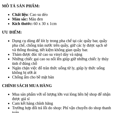
MÔ TẢ SẢN PHẨM:
Chất liệu
: Cao su dẻo
Màu sắc:
Màu đen
Kích thước:
60 x 30 x 1cm
ƯU ĐIỂM:
Dụng cụ dùng để lót ly trong pha chế tại các quầy bar, quầy
pha chế, chống tràn nước trên quầy, giữ các ly được sạch sẽ
và thông thoáng, tiết kiệm không gian quầy bar.
Thảm được đúc từ cao su vinyl dày và nặng
Những chiếc gai cao su nổi lên giúp giữ những chiếc ly thủy
tinh ở đúng chỗ
Ngăn chặn việc đổ tràn thức uống từ ly, giúp ly thức uống
không bị ướt át
Chống ẩm cho bề mặt bàn
CHÍNH SÁCH MUA HÀNG
Mua sản phẩm với số lượng lớn vui lòng liên hệ shop để nhận
được giá sỉ
Cam kết hàng chính hãng
Trường hợp đổi trả lỗi do shop: Phí vận chuyển do shop thanh
toán