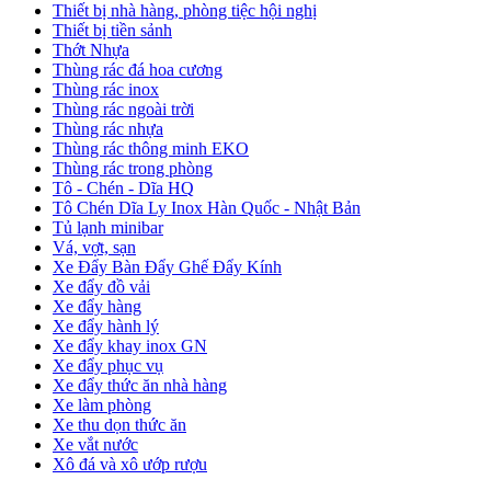
Thiết bị nhà hàng, phòng tiệc hội nghị
Thiết bị tiền sảnh
Thớt Nhựa
Thùng rác đá hoa cương
Thùng rác inox
Thùng rác ngoài trời
Thùng rác nhựa
Thùng rác thông minh EKO
Thùng rác trong phòng
Tô - Chén - Dĩa HQ
Tô Chén Dĩa Ly Inox Hàn Quốc - Nhật Bản
Tủ lạnh minibar
Vá, vợt, sạn
Xe Đẩy Bàn Đẩy Ghế Đẩy Kính
Xe đẩy đồ vải
Xe đẩy hàng
Xe đẩy hành lý
Xe đẩy khay inox GN
Xe đẩy phục vụ
Xe đẩy thức ăn nhà hàng
Xe làm phòng
Xe thu dọn thức ăn
Xe vắt nước
Xô đá và xô ướp rượu