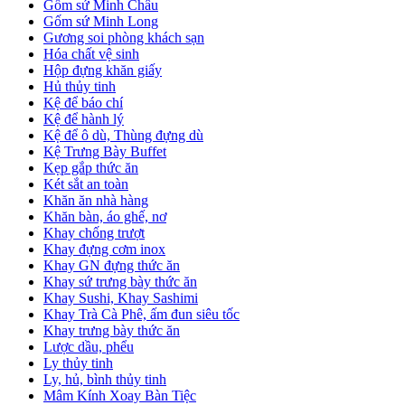
Gốm sứ Minh Châu
Gốm sứ Minh Long
Gương soi phòng khách sạn
Hóa chất vệ sinh
Hộp đựng khăn giấy
Hủ thủy tinh
Kệ để báo chí
Kệ để hành lý
Kệ để ô dù, Thùng đựng dù
Kệ Trưng Bày Buffet
Kẹp gắp thức ăn
Két sắt an toàn
Khăn ăn nhà hàng
Khăn bàn, áo ghế, nơ
Khay chống trượt
Khay đựng cơm inox
Khay GN đựng thức ăn
Khay sứ trưng bày thức ăn
Khay Sushi, Khay Sashimi
Khay Trà Cà Phê, ấm đun siêu tốc
Khay trưng bày thức ăn
Lược dầu, phểu
Ly thủy tinh
Ly, hủ, bình thủy tinh
Mâm Kính Xoay Bàn Tiệc