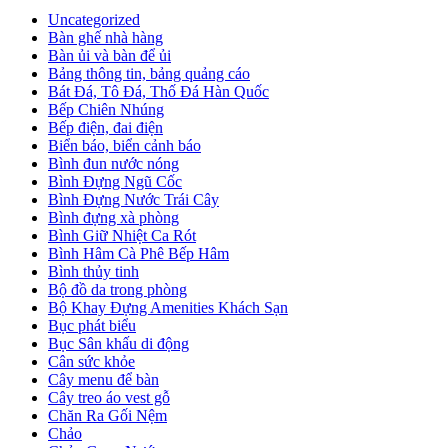
Uncategorized
Bàn ghế nhà hàng
Bàn ủi và bàn để ủi
Bảng thông tin, bảng quảng cáo
Bát Đá, Tô Đá, Thố Đá Hàn Quốc
Bếp Chiên Nhúng
Bếp điện, đai điện
Biển báo, biển cảnh báo
Bình đun nước nóng
Bình Đựng Ngũ Cốc
Bình Đựng Nước Trái Cây
Bình đựng xà phòng
Bình Giữ Nhiệt Ca Rót
Bình Hâm Cà Phê Bếp Hâm
Bình thủy tinh
Bộ đồ da trong phòng
Bộ Khay Đựng Amenities Khách Sạn
Bục phát biểu
Bục Sân khấu di động
Cân sức khỏe
Cây menu để bàn
Cây treo áo vest gỗ
Chăn Ra Gối Nệm
Chảo