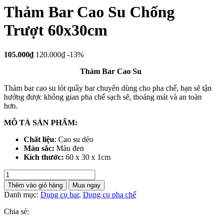
Thảm Bar Cao Su Chống
Trượt 60x30cm
105.000₫
120.000₫
-13%
Thảm Bar Cao Su
Thảm bar cao su lót quầy bar chuyên dùng cho pha chế, bạn sẽ tận
hưởng được không gian pha chế sạch sẽ, thoáng mát và an toàn
hơn.
MÔ TẢ SẢN PHẨM:
Chất liệu
: Cao su dẻo
Màu sắc:
Màu đen
Kích thước:
60 x 30 x 1cm
Thảm
Bar
Thêm vào giỏ hàng
Mua ngay
Cao
Danh mục:
Dụng cụ bar
,
Dụng cụ pha chế
Su
Chống
Chia sẻ:
Trượt