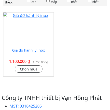
cao
thấp
nhất
nhất
theo:
SALE
35%
Giá đỡ hành lý inox
1.100.000 ₫
1.700.000₫
Chọn mua
Công ty TNHH thiết bị Vạn Hồng Phát
MST:
0318425205