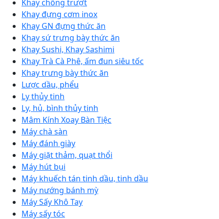
Khay chống trượt
Khay đựng cơm inox
Khay GN đựng thức ăn
Khay sứ trưng bày thức ăn
Khay Sushi, Khay Sashimi
Khay Trà Cà Phê, ấm đun siêu tốc
Khay trưng bày thức ăn
Lược dầu, phểu
Ly thủy tinh
Ly, hủ, bình thủy tinh
Mâm Kính Xoay Bàn Tiệc
Máy chà sàn
Máy đánh giày
Máy giặt thảm, quạt thổi
Máy hút bụi
Máy khuếch tán tinh dầu, tinh dầu
Máy nướng bánh mỳ
Máy Sấy Khô Tay
Máy sấy tóc