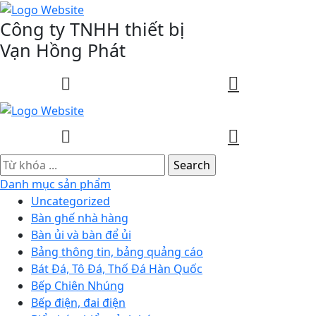
Công ty TNHH thiết bị
Vạn Hồng Phát
0
0
Danh mục sản phẩm
Uncategorized
Bàn ghế nhà hàng
Bàn ủi và bàn để ủi
Bảng thông tin, bảng quảng cáo
Bát Đá, Tô Đá, Thố Đá Hàn Quốc
Bếp Chiên Nhúng
Bếp điện, đai điện