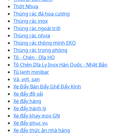
Thớt Nhựa
Thùng rác đá hoa cương
Thùng rác inox
Thùng rác ngoài trời
Thùng rác nhựa
Thùng rác thông minh EKO
Thùng rác trong phòng
Tô - Chén - Dĩa HQ
Tô Chén Dĩa Ly Inox Hàn Quốc - Nhật Bản
Tủ lạnh minibar
Vá, vợt, sạn
Xe Đẩy Bàn Đẩy Ghế Đẩy Kính
Xe đẩy đồ vải
Xe đẩy hàng
Xe đẩy hành lý
Xe đẩy khay inox GN
Xe đẩy phục vụ
Xe đẩy thức ăn nhà hàng