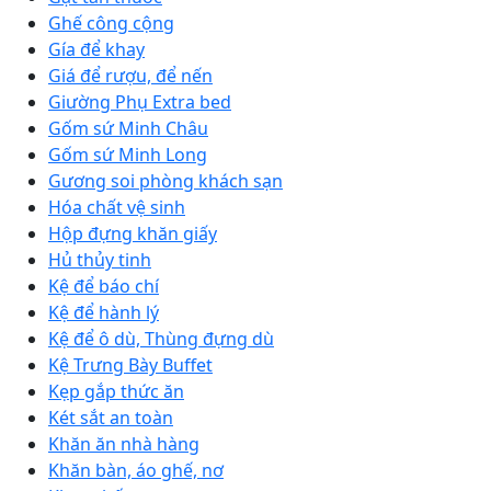
Ghế công cộng
Gía để khay
Giá để rượu, để nến
Giường Phụ Extra bed
Gốm sứ Minh Châu
Gốm sứ Minh Long
Gương soi phòng khách sạn
Hóa chất vệ sinh
Hộp đựng khăn giấy
Hủ thủy tinh
Kệ để báo chí
Kệ để hành lý
Kệ để ô dù, Thùng đựng dù
Kệ Trưng Bày Buffet
Kẹp gắp thức ăn
Két sắt an toàn
Khăn ăn nhà hàng
Khăn bàn, áo ghế, nơ