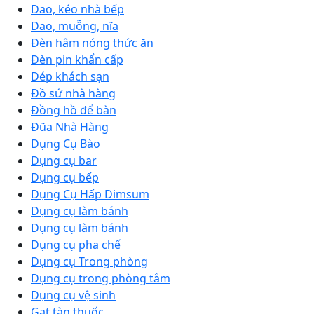
Dao, kéo nhà bếp
Dao, muỗng, nĩa
Đèn hâm nóng thức ăn
Đèn pin khẩn cấp
Dép khách sạn
Đồ sứ nhà hàng
Đồng hồ để bàn
Đũa Nhà Hàng
Dụng Cụ Bào
Dụng cụ bar
Dụng cụ bếp
Dụng Cụ Hấp Dimsum
Dụng cụ làm bánh
Dụng cụ làm bánh
Dụng cụ pha chế
Dụng cụ Trong phòng
Dụng cụ trong phòng tắm
Dụng cụ vệ sinh
Gạt tàn thuốc