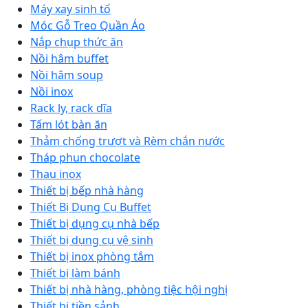
Máy xay sinh tố
Móc Gỗ Treo Quần Áo
Nắp chụp thức ăn
Nồi hâm buffet
Nồi hâm soup
Nồi inox
Rack ly, rack dĩa
Tấm lót bàn ăn
Thảm chống trượt và Rèm chắn nước
Tháp phun chocolate
Thau inox
Thiết bị bếp nhà hàng
Thiết Bị Dụng Cụ Buffet
Thiết bị dụng cụ nhà bếp
Thiết bị dụng cụ vệ sinh
Thiết bị inox phòng tắm
Thiết bị làm bánh
Thiết bị nhà hàng, phòng tiệc hội nghị
Thiết bị tiền sảnh