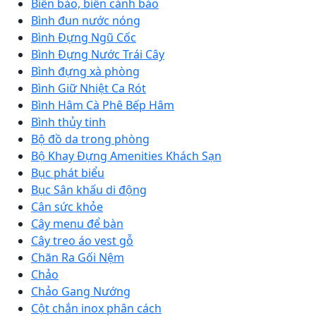
Biển báo, biển cảnh báo
Bình đun nước nóng
Bình Đựng Ngũ Cốc
Bình Đựng Nước Trái Cây
Bình đựng xà phòng
Bình Giữ Nhiệt Ca Rót
Bình Hâm Cà Phê Bếp Hâm
Bình thủy tinh
Bộ đồ da trong phòng
Bộ Khay Đựng Amenities Khách Sạn
Bục phát biểu
Bục Sân khấu di động
Cân sức khỏe
Cây menu để bàn
Cây treo áo vest gỗ
Chăn Ra Gối Nệm
Chảo
Chảo Gang Nướng
Cột chắn inox phân cách