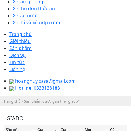
Xe làm phòng
Xe thu dọn thức ăn
Xe vắt nước
Xô đá và xô ướp rượu
Trang chủ
Giới thiệu
Sản phẩm
Dịch vụ
Tin tức
Liên hệ
hoanghuy.casa@gmail.com
Hotline: 0333138183
Trang chủ
/ Sản phẩm được gắn thẻ “giado”
GIADO
Sắp xếp
Giá
Giá
Mới
Cũ