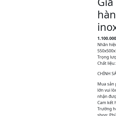
Giá
hàn
ino
1.100.00
Nhãn hiệ
550x500
Trọng lư
Chất liệu
CHÍNH S
Mua sản 
lớn vui l
nhận được
Cam kết 
Trường hợ
shop: Phí