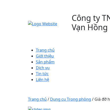
Công ty TN
Vạn Hồng 
Trang chủ
Giới thiệu
Sản phẩm
Dịch vụ
Tin tức
Liên hệ
Trang chủ
/
Dụng cụ Trong phòng
/ Giá đỡ h