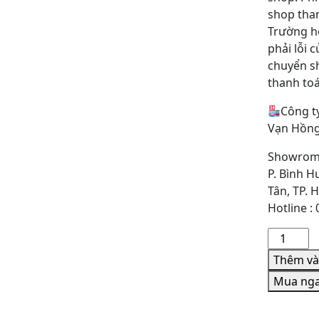
shop tha
Trường h
phải lỗi 
chuyển 
thanh to
Công t
Vạn Hồng
Showrom:
P. Bình H
Tân, TP. 
Hotline :
Giá
đỡ
Thêm và
hành
Mua ng
lý
inox