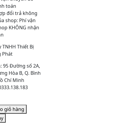
nh toán
ợp đổi trả không
của shop: Phí vận
shop KHÔNG nhận
án
y TNHH Thiết Bị
 Phát
 95 Đường số 2A,
ưng Hòa B, Q. Bình
Hồ Chí Minh
 0333.138.183
o giỏ hàng
ay