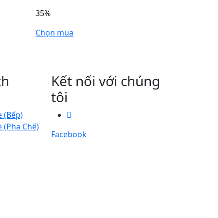
35%
Chọn mua
ch
Kết nối với chúng
tôi
e (Bếp)
e (Pha Chế)
Facebook