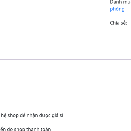
số
Danh mụ
lượng
phòng
Chia sẻ:
 hệ shop để nhận được giá sỉ
uyển do shop thanh toán