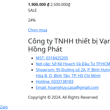
1.900.000 ₫
2.500.000₫
SALE
24%
Chọn mua
Công ty TNHH thiết bị Vạ
Hồng Phát
MST:
0318425205
Nơi cấp:
Sở Kế Hoạch Và Đầu Tư TP.HC
Showrom:
95 Đường số 2A, P. Bình Hưn
Hòa B, Q. Bình Tân, TP. Hồ Chí Minh
Hotline:
0333138183
Email:
hoanghuy.casa@gmail.com
Copyright © 2024. All Rights Reserved
Zalo