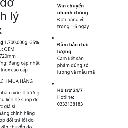
 đỡ
Vận chuyển
h lý
nhanh chóng
Đơn hàng về
x
trong 1-5 ngày
0₫
1.700.000₫
-35%
Đảm bảo chất
u: OEM
lượng
x720mm
Cam kết sản
ợng: đang cập nhật
phẩm đúng số
: Inox cao cấp
lượng và mẫu mã
ÁCH MUA HÀNG
Hỗ trợ 24/7
phẩm với số lượng
Hotline:
òng liên hệ shop để
0333138183
 giá sỉ
hàng chính hãng
p đổi trả lỗi do
 vận chuyển do