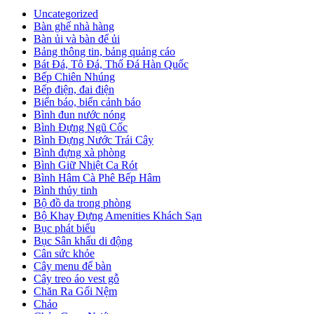
Uncategorized
Bàn ghế nhà hàng
Bàn ủi và bàn để ủi
Bảng thông tin, bảng quảng cáo
Bát Đá, Tô Đá, Thố Đá Hàn Quốc
Bếp Chiên Nhúng
Bếp điện, đai điện
Biển báo, biển cảnh báo
Bình đun nước nóng
Bình Đựng Ngũ Cốc
Bình Đựng Nước Trái Cây
Bình đựng xà phòng
Bình Giữ Nhiệt Ca Rót
Bình Hâm Cà Phê Bếp Hâm
Bình thủy tinh
Bộ đồ da trong phòng
Bộ Khay Đựng Amenities Khách Sạn
Bục phát biểu
Bục Sân khấu di động
Cân sức khỏe
Cây menu để bàn
Cây treo áo vest gỗ
Chăn Ra Gối Nệm
Chảo