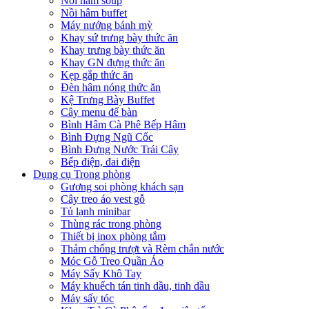
Nồi hâm soup
Nồi hâm buffet
Máy nướng bánh mỳ
Khay sứ trưng bày thức ăn
Khay trưng bày thức ăn
Khay GN đựng thức ăn
Kẹp gắp thức ăn
Đèn hâm nóng thức ăn
Kệ Trưng Bày Buffet
Cây menu để bàn
Bình Hâm Cà Phê Bếp Hâm
Bình Đựng Ngũ Cốc
Bình Đựng Nước Trái Cây
Bếp điện, đai điện
Dụng cụ Trong phòng
Gương soi phòng khách sạn
Cây treo áo vest gỗ
Tủ lạnh minibar
Thùng rác trong phòng
Thiết bị inox phòng tắm
Thảm chống trượt và Rèm chắn nước
Móc Gỗ Treo Quần Áo
Máy Sấy Khô Tay
Máy khuếch tán tinh dầu, tinh dầu
Máy sấy tóc