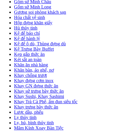
Gốm sứ Minh Châu
Gốm sứ Minh Long
Gương soi phòng khách sạn
Hóa chất vệ sinh
Hộp đựng khăn giấy
Hủ thủy tinh
Kệ để báo chí
Kệ để hành lý
Kệ để ô dù, Thùng đựng dù
Kệ Trưng Bày Buffet
Kẹp gắp thức ăn
Két sắt an toàn
Khăn ăn nhà hàng
Khăn bàn, áo ghế, nơ
Khay chống trượt
Khay đựng cơm inox
Khay GN đựng thức ăn
Khay sứ trưng bày thức ăn
Khay Sushi, Khay Sashimi
Khay Trà Cà Phê, ấm đun siêu tốc
Khay trưng bày thức ăn
Lược dầu, phểu
Ly thủy tinh
Ly, hủ, bình thủy tinh
Mâm Kính Xoay Bàn Tiệc