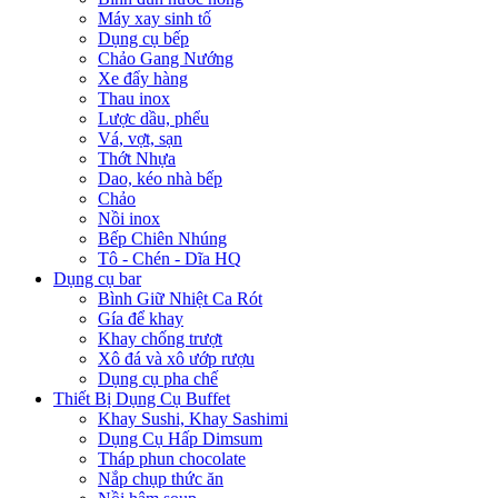
Máy xay sinh tố
Dụng cụ bếp
Chảo Gang Nướng
Xe đẩy hàng
Thau inox
Lược dầu, phểu
Vá, vợt, sạn
Thớt Nhựa
Dao, kéo nhà bếp
Chảo
Nồi inox
Bếp Chiên Nhúng
Tô - Chén - Dĩa HQ
Dụng cụ bar
Bình Giữ Nhiệt Ca Rót
Gía để khay
Khay chống trượt
Xô đá và xô ướp rượu
Dụng cụ pha chế
Thiết Bị Dụng Cụ Buffet
Khay Sushi, Khay Sashimi
Dụng Cụ Hấp Dimsum
Tháp phun chocolate
Nắp chụp thức ăn