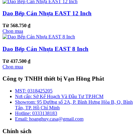
Dao Bếp Cán Nhựa EAST 12 Inch
Từ 568.750 ₫
Chọn mua
Dao Bếp Cán Nhựa EAST 8 Inch
Từ 437.500 ₫
Chọn mua
Công ty TNHH thiết bị Vạn Hồng Phát
MST:
0318425205
Nơi cấp:
Sở Kế Hoạch Và Đầu Tư TP.HCM
Showrom:
95 Đường số 2A, P. Bình Hưng Hòa B, Q. Bình
Tân, TP. Hồ Chí Minh
Hotline:
0333138183
Email:
hoanghuy.casa@gmail.com
Chính sách