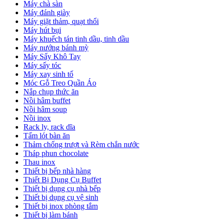
Máy chà sàn
Máy đánh giày
Máy giặt thảm, quạt thổi
Máy hút bụi
Máy khuếch tán tinh dầu, tinh dầu
Máy nướng bánh mỳ
Máy Sấy Khô Tay
Máy sấy tóc
Máy xay sinh tố
Móc Gỗ Treo Quần Áo
Nắp chụp thức ăn
Nồi hâm buffet
Nồi hâm soup
Nồi inox
Rack ly, rack dĩa
Tấm lót bàn ăn
Thảm chống trượt và Rèm chắn nước
Tháp phun chocolate
Thau inox
Thiết bị bếp nhà hàng
Thiết Bị Dụng Cụ Buffet
Thiết bị dụng cụ nhà bếp
Thiết bị dụng cụ vệ sinh
Thiết bị inox phòng tắm
Thiết bị làm bánh