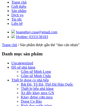
Trang chủ
Giới thiệu
Sản phẩm
Dịch vụ
Tin tức
Liên hệ
hoanghuy.casa@gmail.com
Hotline: 0333138183
Trang chủ
/ Sản phẩm được gắn thẻ “dao cán nhựa”
Danh mục sản phẩm
Uncategorized
Đồ sứ nhà hàng
Gốm sứ Minh Long
Gốm sứ Minh Châu
Thiết bị dụng cụ nhà bếp
Bát Đá, Tô Đá, Thố Đá Hàn Quốc
Thiết bị bếp nhà hàng
Xe đẩy khay inox GN
Khay đựng cơm inox
Dụng Cụ Bào
Bình đun nước nóng