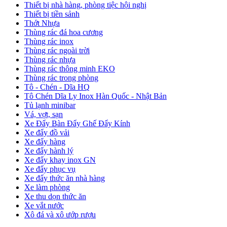
Thiết bị nhà hàng, phòng tiệc hội nghị
Thiết bị tiền sảnh
Thớt Nhựa
Thùng rác đá hoa cương
Thùng rác inox
Thùng rác ngoài trời
Thùng rác nhựa
Thùng rác thông minh EKO
Thùng rác trong phòng
Tô - Chén - Dĩa HQ
Tô Chén Dĩa Ly Inox Hàn Quốc - Nhật Bản
Tủ lạnh minibar
Vá, vợt, sạn
Xe Đẩy Bàn Đẩy Ghế Đẩy Kính
Xe đẩy đồ vải
Xe đẩy hàng
Xe đẩy hành lý
Xe đẩy khay inox GN
Xe đẩy phục vụ
Xe đẩy thức ăn nhà hàng
Xe làm phòng
Xe thu dọn thức ăn
Xe vắt nước
Xô đá và xô ướp rượu