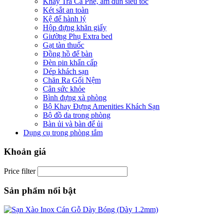
Khay Trà Cà Phê, ấm đun siêu tốc
Két sắt an toàn
Kệ để hành lý
Hộp đựng khăn giấy
Giường Phụ Extra bed
Gạt tàn thuốc
Đồng hồ để bàn
Đèn pin khẩn cấp
Dép khách sạn
Chăn Ra Gối Nệm
Cân sức khỏe
Bình đựng xà phòng
Bộ Khay Đựng Amenities Khách Sạn
Bộ đồ da trong phòng
Bàn ủi và bàn để ủi
Dụng cụ trong phòng tắm
Khoản giá
Price filter
Sản phẩm nổi bật