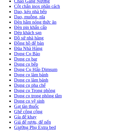
Chảo Gang Nướng
Cột chắn inox phân cách
Dao, kéo nhà bếp
Dao, muỗng, nĩa
Đèn hâm nóng thức ăn
Đèn pin khẩn cấp
Dép khách sạn
Đồ sứ nhà hàng
Đồng hồ để bàn
Đũa Nhà Hàng
Dụng Cụ Bào
Dụng cụ bar
Dụng cụ bếp
Dụng Cụ Hấp Dimsum
Dụng cụ làm bánh
Dụng cụ làm bánh
Dụng cụ pha chế
Dụng cụ Trong phòng
Dụng cụ trong phòng tắm
Dụng cụ vệ sinh
Gạt tàn thuốc
Ghế công cộng
Gía để khay
Giá để rượu, để nến
Giường Phụ Extra bed