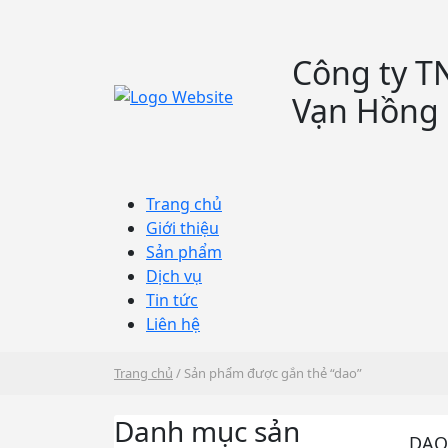
Công ty TN
Vạn Hồng 
Trang chủ
Giới thiệu
Sản phẩm
Dịch vụ
Tin tức
Liên hệ
Trang chủ
/ Sản phẩm được gắn thẻ “dao”
Danh mục sản
DAO