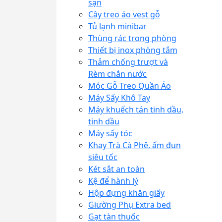
sạn
Cây treo áo vest gỗ
Tủ lạnh minibar
Thùng rác trong phòng
Thiết bị inox phòng tắm
Thảm chống trượt và
Rèm chắn nước
Móc Gỗ Treo Quần Áo
Máy Sấy Khô Tay
Máy khuếch tán tinh dầu,
tinh dầu
Máy sấy tóc
Khay Trà Cà Phê, ấm đun
siêu tốc
Két sắt an toàn
Kệ để hành lý
Hộp đựng khăn giấy
Giường Phụ Extra bed
Gạt tàn thuốc