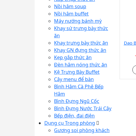
Nồi hâm soup
Nồi hâm buffet
Máy nướng bánh mỳ
Khay sứ trưng bày thức
ăn
Khay trưng bày thức ăn
Dao B
Khay GN đựng thức ăn
Kẹp gắp thức ăn
Đèn hâm nóng thức ăn
Kệ Trưng Bày Buffet
Cây menu để bàn
Bình Hâm Cà Phê Bếp
Hâm
Bình Đựng Ngũ Cốc
Bình Đựng Nước Trái Cây
Bếp điện, đai điện
Dụng cụ Trong phòng
Gương soi phòng khách