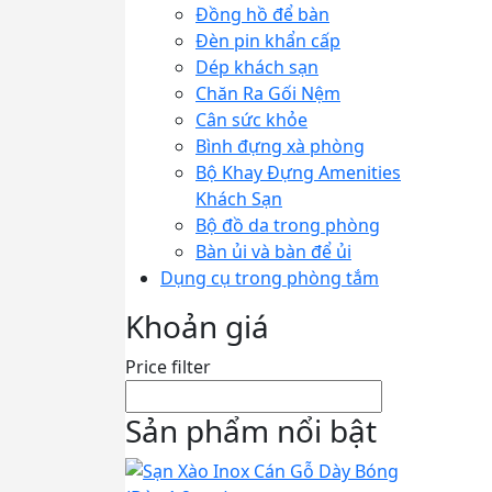
Đồng hồ để bàn
Đèn pin khẩn cấp
Dép khách sạn
Chăn Ra Gối Nệm
Cân sức khỏe
Bình đựng xà phòng
Bộ Khay Đựng Amenities
Khách Sạn
Bộ đồ da trong phòng
Bàn ủi và bàn để ủi
Dụng cụ trong phòng tắm
Khoản giá
Price filter
Sản phẩm nổi bật