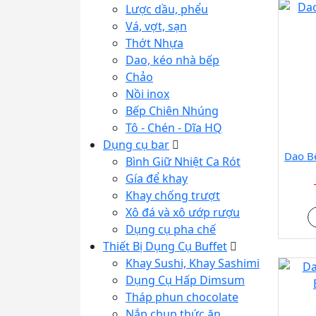
Lược dầu, phểu
Vá, vợt, sạn
Thớt Nhựa
Dao, kéo nhà bếp
Chảo
Nồi inox
Bếp Chiên Nhúng
Tô - Chén - Dĩa HQ
Dụng cụ bar
Dao B
Bình Giữ Nhiệt Ca Rót
Gía để khay
Khay chống trượt
Xô đá và xô ướp rượu
Dụng cụ pha chế
Thiết Bị Dụng Cụ Buffet
Khay Sushi, Khay Sashimi
Dụng Cụ Hấp Dimsum
Tháp phun chocolate
Nắp chụp thức ăn