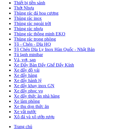
Thiết bị tiền sảnh
Thớt Nhựa
Thùng rác đá hoa cương
Thùng rác inox
Thùng rác ngoài trời
Thùng rác nhựa
Thùng rác thông minh EKO
Thùng rác trong phòng
Tô - Chén - Dĩa HQ
Tô Chén Dĩa Ly Inox Hàn Quốc - Nhật Bản
Tủ lạnh minibar
Vá, vợt, sạn
Xe Đẩy Bàn Đẩy Ghế Đẩy Kính
Xe đẩy đồ vải
Xe đẩy hàng
Xe đẩy hành lý
Xe đẩy khay inox GN
Xe đẩy phục vụ
Xe đẩy thức ăn nhà hàng
Xe làm phòng
Xe thu dọn thức ăn
Xe vắt nước
Xô đá và xô ướp rượu
Trang chủ