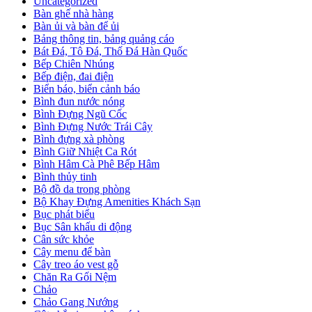
Uncategorized
Bàn ghế nhà hàng
Bàn ủi và bàn để ủi
Bảng thông tin, bảng quảng cáo
Bát Đá, Tô Đá, Thố Đá Hàn Quốc
Bếp Chiên Nhúng
Bếp điện, đai điện
Biển báo, biển cảnh báo
Bình đun nước nóng
Bình Đựng Ngũ Cốc
Bình Đựng Nước Trái Cây
Bình đựng xà phòng
Bình Giữ Nhiệt Ca Rót
Bình Hâm Cà Phê Bếp Hâm
Bình thủy tinh
Bộ đồ da trong phòng
Bộ Khay Đựng Amenities Khách Sạn
Bục phát biểu
Bục Sân khấu di động
Cân sức khỏe
Cây menu để bàn
Cây treo áo vest gỗ
Chăn Ra Gối Nệm
Chảo
Chảo Gang Nướng