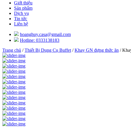
Giới thiệu
Sản phẩm
Dịch vụ
Tin tức
Liên hệ
hoanghuy.casa@gmail.com
Hotline: 0333138183
Trang chủ
/
Thiết Bị Dụng Cụ Buffet
/
Khay GN đựng thức ăn
/ Kha