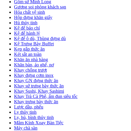
Gốm sứ Minh Long
Gương soi phòng khách sạn
Hóa chất vệ sinh
Hộp đựng khăn giấy
Hủ thủy tinh
Kệ để báo chí
Kệ để hành lý
Kệ để ô dù, Thùng đựng dù
Kệ Trưng Bày Buffet
Kẹp gắp thức ăn
Két sắt an toàn
Khăn ăn nhà hàng
Khăn bàn, áo ghế, nơ
Khay chống trượt
Khay đựng cơm inox
Khay GN đựng thức ăn
Khay sứ trưng bày thức ăn
Khay Sushi, Khay Sashimi
Khay Trà Cà Phê, ấm đun siêu tốc
Khay trưng bày thức ăn
Lược dầu, phểu
Ly thủy tinh
Ly, hủ, bình thủy tinh
Mâm Kính Xoay Bàn Tiệc
Máy chà sàn