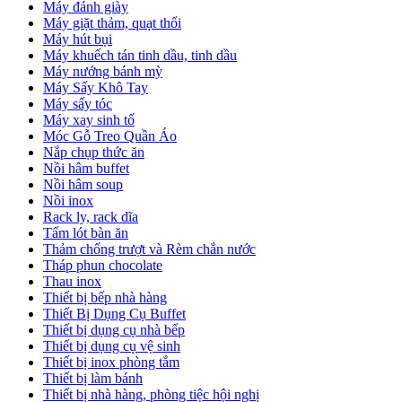
Máy đánh giày
Máy giặt thảm, quạt thổi
Máy hút bụi
Máy khuếch tán tinh dầu, tinh dầu
Máy nướng bánh mỳ
Máy Sấy Khô Tay
Máy sấy tóc
Máy xay sinh tố
Móc Gỗ Treo Quần Áo
Nắp chụp thức ăn
Nồi hâm buffet
Nồi hâm soup
Nồi inox
Rack ly, rack dĩa
Tấm lót bàn ăn
Thảm chống trượt và Rèm chắn nước
Tháp phun chocolate
Thau inox
Thiết bị bếp nhà hàng
Thiết Bị Dụng Cụ Buffet
Thiết bị dụng cụ nhà bếp
Thiết bị dụng cụ vệ sinh
Thiết bị inox phòng tắm
Thiết bị làm bánh
Thiết bị nhà hàng, phòng tiệc hội nghị