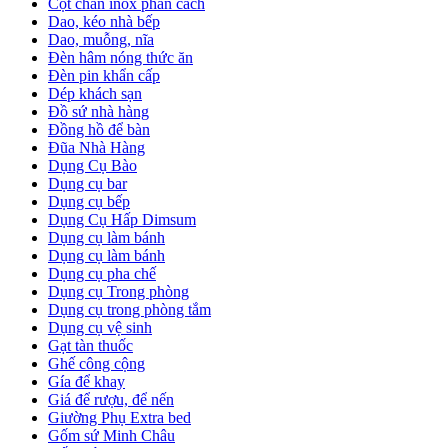
Cột chắn inox phân cách
Dao, kéo nhà bếp
Dao, muỗng, nĩa
Đèn hâm nóng thức ăn
Đèn pin khẩn cấp
Dép khách sạn
Đồ sứ nhà hàng
Đồng hồ để bàn
Đũa Nhà Hàng
Dụng Cụ Bào
Dụng cụ bar
Dụng cụ bếp
Dụng Cụ Hấp Dimsum
Dụng cụ làm bánh
Dụng cụ làm bánh
Dụng cụ pha chế
Dụng cụ Trong phòng
Dụng cụ trong phòng tắm
Dụng cụ vệ sinh
Gạt tàn thuốc
Ghế công cộng
Gía để khay
Giá để rượu, để nến
Giường Phụ Extra bed
Gốm sứ Minh Châu