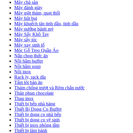
Máy chà sàn
Máy đánh giày
Máy giặt thảm, quạt thổi
Máy hút bụi
Máy khuếch tán tinh dầu, tinh dầu
Máy nướng bánh mỳ
Máy Sấy Khô Tay
Máy sấy tóc
Máy xay sinh tố
Móc Gỗ Treo Quần Áo
Nắp chụp thức ăn
Nồi hâm buffet
Nồi hâm soup
Nồi inox
Rack ly, rack dĩa
Tấm lót bàn ăn
Thảm chống trượt và Rèm chắn nước
Tháp phun chocolate
Thau inox
Thiết bị bếp nhà hàng
Thiết Bị Dụng Cụ Buffet
Thiết bị dụng cụ nhà bếp
Thiết bị dụng cụ vệ sinh
Thiết bị inox phòng tắm
Thiết bị làm bánh