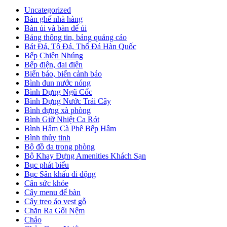
Uncategorized
Bàn ghế nhà hàng
Bàn ủi và bàn để ủi
Bảng thông tin, bảng quảng cáo
Bát Đá, Tô Đá, Thố Đá Hàn Quốc
Bếp Chiên Nhúng
Bếp điện, đai điện
Biển báo, biển cảnh báo
Bình đun nước nóng
Bình Đựng Ngũ Cốc
Bình Đựng Nước Trái Cây
Bình đựng xà phòng
Bình Giữ Nhiệt Ca Rót
Bình Hâm Cà Phê Bếp Hâm
Bình thủy tinh
Bộ đồ da trong phòng
Bộ Khay Đựng Amenities Khách Sạn
Bục phát biểu
Bục Sân khấu di động
Cân sức khỏe
Cây menu để bàn
Cây treo áo vest gỗ
Chăn Ra Gối Nệm
Chảo