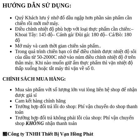
HƯỚNG DẪN SỬ DỤNG:
Quý Khách lưu ý nhớ đổ dầu ngập hơn phần sản phẩm cần
chiên rồi mới mở máy.
Điều chỉnh nhiệt độ phù hợp với loại thực phẩm cần chiên:–
Khoai Tây: 145 độ– Cánh gà/ Đùi gà: 180 độ– Cá/Bò: 180
độ
Mở máy và canh thời gian chiên sản phẩm..
Trong quá trình chiên bạn có thể điều chỉnh được nhiệt độ sôi
của dầu từ 50-2000C nhờ vào núm điều chỉnh nhiệt độ ở trên
thân máy. Khi nào muốn giữ ấm thực phẩm thì vặn nhiệt độ
thấp xuống hoặc tắt máy thì vặn về số 0.
CHÍNH SÁCH MUA HÀNG:
Mua sản phẩm với số lượng lớn vui lòng liên hệ shop để nhận
được giá sỉ
Cam kết hàng chính hãng
Trường hợp đổi trả lỗi do shop: Phí vận chuyển do shop thanh
toán
Trường hợp đổi trả không phải lỗi của shop: Phí vận chuyển
shop
KHÔNG
nhận thanh toán
🏪Công ty TNHH Thiết Bị Vạn Hồng Phát