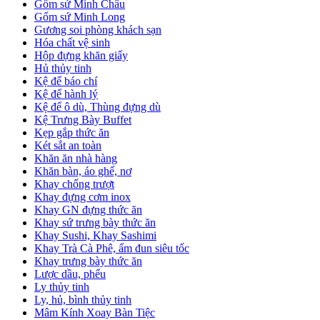
Gốm sứ Minh Châu
Gốm sứ Minh Long
Gương soi phòng khách sạn
Hóa chất vệ sinh
Hộp đựng khăn giấy
Hủ thủy tinh
Kệ để báo chí
Kệ để hành lý
Kệ để ô dù, Thùng đựng dù
Kệ Trưng Bày Buffet
Kẹp gắp thức ăn
Két sắt an toàn
Khăn ăn nhà hàng
Khăn bàn, áo ghế, nơ
Khay chống trượt
Khay đựng cơm inox
Khay GN đựng thức ăn
Khay sứ trưng bày thức ăn
Khay Sushi, Khay Sashimi
Khay Trà Cà Phê, ấm đun siêu tốc
Khay trưng bày thức ăn
Lược dầu, phểu
Ly thủy tinh
Ly, hủ, bình thủy tinh
Mâm Kính Xoay Bàn Tiệc