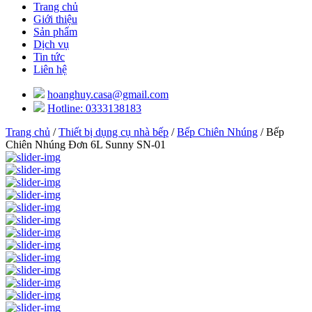
Trang chủ
Giới thiệu
Sản phẩm
Dịch vụ
Tin tức
Liên hệ
hoanghuy.casa@gmail.com
Hotline: 0333138183
Trang chủ
/
Thiết bị dụng cụ nhà bếp
/
Bếp Chiên Nhúng
/ Bếp
Chiên Nhúng Đơn 6L Sunny SN-01