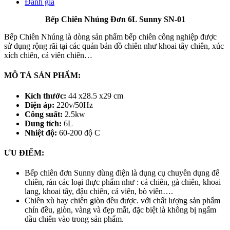
Đánh giá
Bếp Chiên Nhúng Đơn 6L Sunny SN-01
Bếp Chiên Nhúng là dòng sản phẩm bếp chiên công nghiệp được
sử dụng rộng rãi tại các quán bán đồ chiên như khoai tây chiên, xúc
xích chiên, cá viên chiên…
MÔ TẢ SẢN PHẨM:
Kích thước:
44 x28.5 x29 cm
Điện áp:
220v/50Hz
Công suất:
2.5kw
Dung tích:
6L
Nhiệt độ:
60-200 độ C
ƯU ĐIỂM:
Bếp chiên đơn Sunny dùng điện là dụng cụ chuyên dụng để
chiên, rán các loại thực phẩm như : cá chiên, gà chiên, khoai
lang, khoai tây, đậu chiên, cá viên, bò viên….
Chiên xù hay chiên giòn đều được. với chất lượng sản phẩm
chín đều, giòn, vàng và đẹp mắt, đặc biệt là không bị ngấm
dầu chiên vào trong sản phẩm.