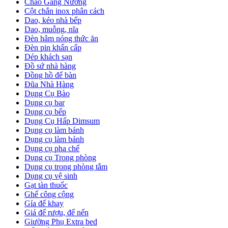
Chảo Gang Nướng
Cột chắn inox phân cách
Dao, kéo nhà bếp
Dao, muỗng, nĩa
Đèn hâm nóng thức ăn
Đèn pin khẩn cấp
Dép khách sạn
Đồ sứ nhà hàng
Đồng hồ để bàn
Đũa Nhà Hàng
Dụng Cụ Bào
Dụng cụ bar
Dụng cụ bếp
Dụng Cụ Hấp Dimsum
Dụng cụ làm bánh
Dụng cụ làm bánh
Dụng cụ pha chế
Dụng cụ Trong phòng
Dụng cụ trong phòng tắm
Dụng cụ vệ sinh
Gạt tàn thuốc
Ghế công cộng
Gía để khay
Giá để rượu, để nến
Giường Phụ Extra bed