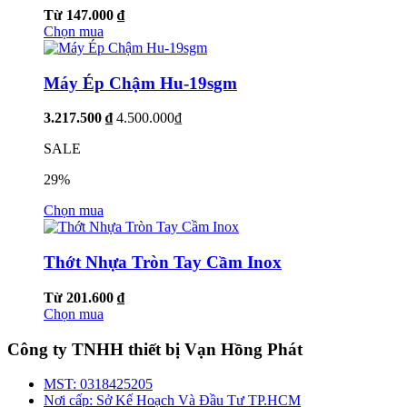
Từ 147.000 ₫
Chọn mua
Máy Ép Chậm Hu-19sgm
3.217.500 ₫
4.500.000₫
SALE
29%
Chọn mua
Thớt Nhựa Tròn Tay Cầm Inox
Từ 201.600 ₫
Chọn mua
Công ty TNHH thiết bị Vạn Hồng Phát
MST:
0318425205
Nơi cấp:
Sở Kế Hoạch Và Đầu Tư TP.HCM