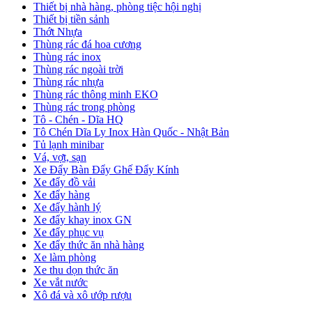
Thiết bị nhà hàng, phòng tiệc hội nghị
Thiết bị tiền sảnh
Thớt Nhựa
Thùng rác đá hoa cương
Thùng rác inox
Thùng rác ngoài trời
Thùng rác nhựa
Thùng rác thông minh EKO
Thùng rác trong phòng
Tô - Chén - Dĩa HQ
Tô Chén Dĩa Ly Inox Hàn Quốc - Nhật Bản
Tủ lạnh minibar
Vá, vợt, sạn
Xe Đẩy Bàn Đẩy Ghế Đẩy Kính
Xe đẩy đồ vải
Xe đẩy hàng
Xe đẩy hành lý
Xe đẩy khay inox GN
Xe đẩy phục vụ
Xe đẩy thức ăn nhà hàng
Xe làm phòng
Xe thu dọn thức ăn
Xe vắt nước
Xô đá và xô ướp rượu