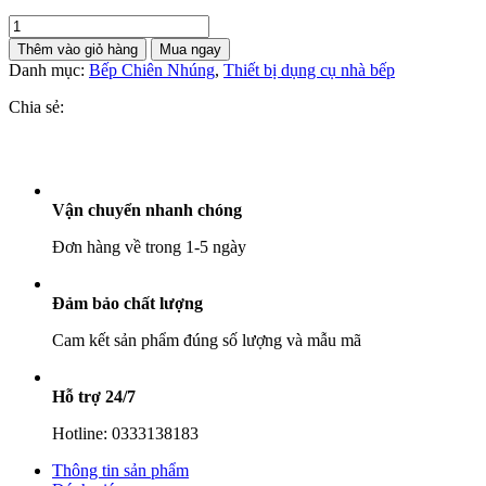
Bếp
Chiên
Thêm vào giỏ hàng
Mua ngay
Nhúng
Danh mục:
Bếp Chiên Nhúng
,
Thiết bị dụng cụ nhà bếp
Đơn
6L
Chia sẻ:
Sunny
SN-
01
số
lượng
Vận chuyển nhanh chóng
Đơn hàng về trong 1-5 ngày
Đảm bảo chất lượng
Cam kết sản phẩm đúng số lượng và mẫu mã
Hỗ trợ 24/7
Hotline: 0333138183
Thông tin sản phẩm