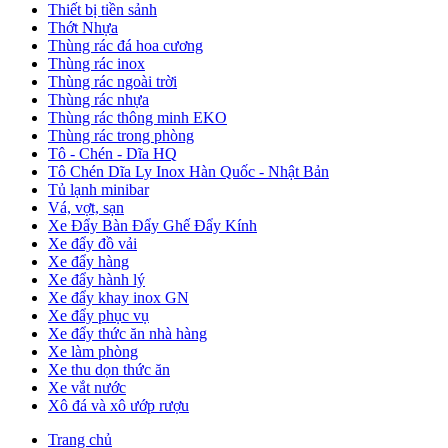
Thiết bị tiền sảnh
Thớt Nhựa
Thùng rác đá hoa cương
Thùng rác inox
Thùng rác ngoài trời
Thùng rác nhựa
Thùng rác thông minh EKO
Thùng rác trong phòng
Tô - Chén - Dĩa HQ
Tô Chén Dĩa Ly Inox Hàn Quốc - Nhật Bản
Tủ lạnh minibar
Vá, vợt, sạn
Xe Đẩy Bàn Đẩy Ghế Đẩy Kính
Xe đẩy đồ vải
Xe đẩy hàng
Xe đẩy hành lý
Xe đẩy khay inox GN
Xe đẩy phục vụ
Xe đẩy thức ăn nhà hàng
Xe làm phòng
Xe thu dọn thức ăn
Xe vắt nước
Xô đá và xô ướp rượu
Trang chủ