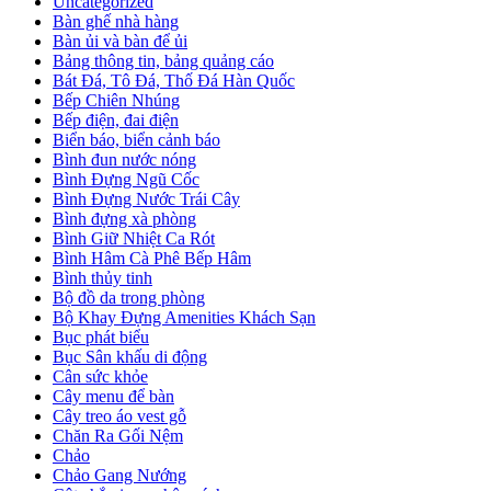
Uncategorized
Bàn ghế nhà hàng
Bàn ủi và bàn để ủi
Bảng thông tin, bảng quảng cáo
Bát Đá, Tô Đá, Thố Đá Hàn Quốc
Bếp Chiên Nhúng
Bếp điện, đai điện
Biển báo, biển cảnh báo
Bình đun nước nóng
Bình Đựng Ngũ Cốc
Bình Đựng Nước Trái Cây
Bình đựng xà phòng
Bình Giữ Nhiệt Ca Rót
Bình Hâm Cà Phê Bếp Hâm
Bình thủy tinh
Bộ đồ da trong phòng
Bộ Khay Đựng Amenities Khách Sạn
Bục phát biểu
Bục Sân khấu di động
Cân sức khỏe
Cây menu để bàn
Cây treo áo vest gỗ
Chăn Ra Gối Nệm
Chảo
Chảo Gang Nướng