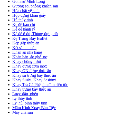
Gốm sứ Minh Long
Gương soi phòng khách sạn
Hóa chất vệ sinh
Hộp đựng khăn giấy
Hủ thủy tinh
Kệ để báo chí
Kệ để hành lý
Kệ để ô dù, Thùng đựng dù
Kệ Trưng Bày Buffet
Kẹp gắp thức ăn
Két sắt an toàn
Khăn ăn nhà hàng
Khăn bàn, áo ghế, nơ
Khay chống trượt
Khay đựng cơm inox
Khay GN đựng thức ăn
Khay sứ trưng bày thức ăn
Khay Sushi, Khay Sashimi
Khay Trà Cà Phê, ấm đun siêu tốc
Khay trưng bày thức ăn
Lược dầu, phểu
Ly thủy tinh
Ly, hủ, bình thủy tinh
Mâm Kính Xoay Bàn Tiệc
Máy chà sàn