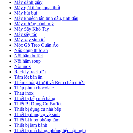
Máy đánh giày
Máy giặt thảm, quạt thổi
Máy hút bụi
Máy khuếch tán tinh dầu, tinh dầu
Máy nướng bánh mỳ
Máy Sấy Khô Tay
Máy sấy tóc
Máy xay sinh tố
Móc Gỗ Treo Quần Áo
Nắp chụp thức ăn
Nồi hâm buffet
Nồi hâm soup
Nồi inox
Rack ly, rack dĩa
Tấm lót bàn ăn
Thảm chống trượt và Rèm chắn nước
Tháp phun chocolate
Thau inox
Thiết bị bếp nhà hàng
Thiết Bị Dụng Cụ Buffet
Thiết bị dụng cụ nhà bếp
Thiết bị dụng cụ vệ sinh
Thiết bị inox phòng tắm
Thiết bị làm bánh
Thiết bị nhà hàng, phòng tiệc hội nghị