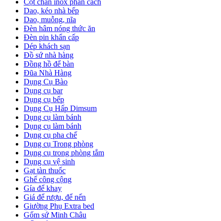
Cột chắn inox phân cách
Dao, kéo nhà bếp
Dao, muỗng, nĩa
Đèn hâm nóng thức ăn
Đèn pin khẩn cấp
Dép khách sạn
Đồ sứ nhà hàng
Đồng hồ để bàn
Đũa Nhà Hàng
Dụng Cụ Bào
Dụng cụ bar
Dụng cụ bếp
Dụng Cụ Hấp Dimsum
Dụng cụ làm bánh
Dụng cụ làm bánh
Dụng cụ pha chế
Dụng cụ Trong phòng
Dụng cụ trong phòng tắm
Dụng cụ vệ sinh
Gạt tàn thuốc
Ghế công cộng
Gía để khay
Giá để rượu, để nến
Giường Phụ Extra bed
Gốm sứ Minh Châu