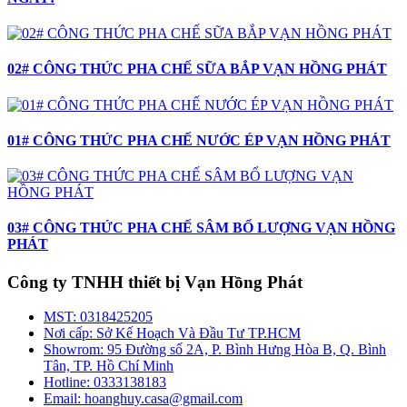
02# CÔNG THỨC PHA CHẾ SỮA BẮP VẠN HỒNG PHÁT
01# CÔNG THỨC PHA CHẾ NƯỚC ÉP VẠN HỒNG PHÁT
03# CÔNG THỨC PHA CHẾ SÂM BỔ LƯỢNG VẠN HỒNG
PHÁT
Công ty TNHH thiết bị Vạn Hồng Phát
MST:
0318425205
Nơi cấp:
Sở Kế Hoạch Và Đầu Tư TP.HCM
Showrom:
95 Đường số 2A, P. Bình Hưng Hòa B, Q. Bình
Tân, TP. Hồ Chí Minh
Hotline:
0333138183
Email:
hoanghuy.casa@gmail.com