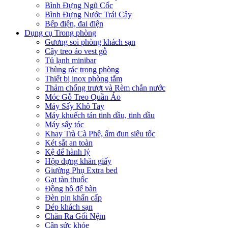
Bình Đựng Ngũ Cốc
Bình Đựng Nước Trái Cây
Bếp điện, đai điện
Dụng cụ Trong phòng
Gương soi phòng khách sạn
Cây treo áo vest gỗ
Tủ lạnh minibar
Thùng rác trong phòng
Thiết bị inox phòng tắm
Thảm chống trượt và Rèm chắn nước
Móc Gỗ Treo Quần Áo
Máy Sấy Khô Tay
Máy khuếch tán tinh dầu, tinh dầu
Máy sấy tóc
Khay Trà Cà Phê, ấm đun siêu tốc
Két sắt an toàn
Kệ để hành lý
Hộp đựng khăn giấy
Giường Phụ Extra bed
Gạt tàn thuốc
Đồng hồ để bàn
Đèn pin khẩn cấp
Dép khách sạn
Chăn Ra Gối Nệm
Cân sức khỏe