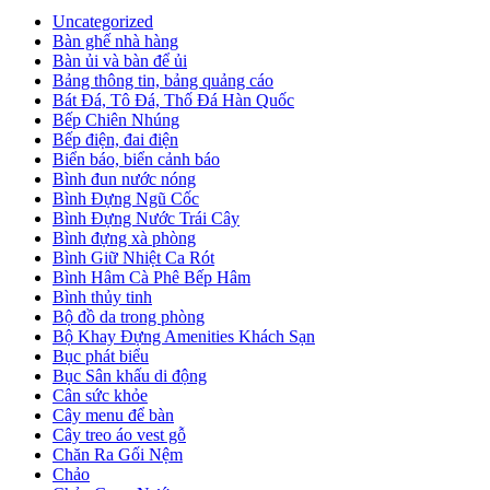
Uncategorized
Bàn ghế nhà hàng
Bàn ủi và bàn để ủi
Bảng thông tin, bảng quảng cáo
Bát Đá, Tô Đá, Thố Đá Hàn Quốc
Bếp Chiên Nhúng
Bếp điện, đai điện
Biển báo, biển cảnh báo
Bình đun nước nóng
Bình Đựng Ngũ Cốc
Bình Đựng Nước Trái Cây
Bình đựng xà phòng
Bình Giữ Nhiệt Ca Rót
Bình Hâm Cà Phê Bếp Hâm
Bình thủy tinh
Bộ đồ da trong phòng
Bộ Khay Đựng Amenities Khách Sạn
Bục phát biểu
Bục Sân khấu di động
Cân sức khỏe
Cây menu để bàn
Cây treo áo vest gỗ
Chăn Ra Gối Nệm
Chảo