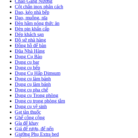
Chảo Gang Nướng
Cột chắn inox phân cách
Dao, kéo nhà bếp
Dao, muỗng, nĩa
Đèn hâm nóng thức ăn
Đèn pin khẩn cấp
Dép khách sạn
Đồ sứ nhà hàng
Đồng hồ để bàn
Đũa Nhà Hàng
Dụng Cụ Bào
Dụng cụ bar
Dụng cụ bếp
Dụng Cụ Hấp Dimsum
Dụng cụ làm bánh
Dụng cụ làm bánh
Dụng cụ pha chế
Dụng cụ Trong phòng
Dụng cụ trong phòng tắm
Dụng cụ vệ sinh
Gạt tàn thuốc
Ghế công cộng
Gía để khay
Giá để rượu, để nến
Giường Phụ Extra bed