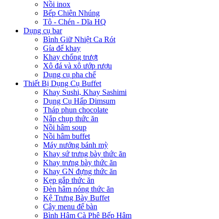
Nồi inox
Bếp Chiên Nhúng
Tô - Chén - Dĩa HQ
Dụng cụ bar
Bình Giữ Nhiệt Ca Rót
Gía để khay
Khay chống trượt
Xô đá và xô ướp rượu
Dụng cụ pha chế
Thiết Bị Dụng Cụ Buffet
Khay Sushi, Khay Sashimi
Dụng Cụ Hấp Dimsum
Tháp phun chocolate
Nắp chụp thức ăn
Nồi hâm soup
Nồi hâm buffet
Máy nướng bánh mỳ
Khay sứ trưng bày thức ăn
Khay trưng bày thức ăn
Khay GN đựng thức ăn
Kẹp gắp thức ăn
Đèn hâm nóng thức ăn
Kệ Trưng Bày Buffet
Cây menu để bàn
Bình Hâm Cà Phê Bếp Hâm