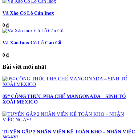
Vá Xào Có Lỗ Cán Inox
0 ₫
Vá Xào Inox Có Lỗ Cán Gỗ
0 ₫
Bài viết mới nhất
05# CÔNG THỨC PHA CHẾ MANGONADA – SINH TỐ
XOÀI MEXICO
TUYỂN GẤP 2 NHÂN VIÊN KẾ TOÁN KHO – NHẬN VIỆC
NGAY!