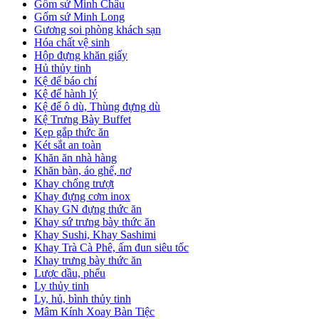
Gốm sứ Minh Châu
Gốm sứ Minh Long
Gương soi phòng khách sạn
Hóa chất vệ sinh
Hộp đựng khăn giấy
Hủ thủy tinh
Kệ để báo chí
Kệ để hành lý
Kệ để ô dù, Thùng đựng dù
Kệ Trưng Bày Buffet
Kẹp gắp thức ăn
Két sắt an toàn
Khăn ăn nhà hàng
Khăn bàn, áo ghế, nơ
Khay chống trượt
Khay đựng cơm inox
Khay GN đựng thức ăn
Khay sứ trưng bày thức ăn
Khay Sushi, Khay Sashimi
Khay Trà Cà Phê, ấm đun siêu tốc
Khay trưng bày thức ăn
Lược dầu, phểu
Ly thủy tinh
Ly, hủ, bình thủy tinh
Mâm Kính Xoay Bàn Tiệc