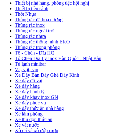
Thiết bị nhà hàng, phòng tiệc hội nghị
Thiết bị tiền sảnh
Thớt Nhựa
Thùng rác đá hoa cương
Thùng rác inox
Thùng rác ngoài trời
Thùng rác nhựa
Thùng rác thông minh EKO
Thùng rác trong phòng
Tô - Chén - Dĩa HQ
Tô Chén Dĩa Ly Inox Hàn Quốc - Nhật Bản
Tủ lạnh minibar
Vá, vợt, sạn
Xe Đẩy Bàn Đẩy Ghế Đẩy Kính
Xe đẩy đồ vải
Xe đẩy hàng
Xe đẩy hành lý
Xe đẩy khay inox GN
Xe đẩy phục vụ
Xe đẩy thức ăn nhà hàng
Xe làm phòng
Xe thu dọn thức ăn
Xe vắt nước
Xô đá và xô ướp rượu