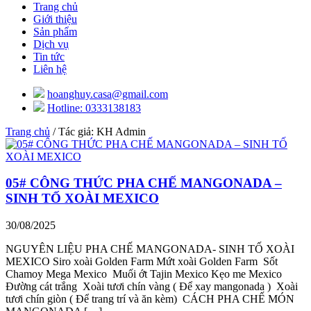
Trang chủ
Giới thiệu
Sản phẩm
Dịch vụ
Tin tức
Liên hệ
hoanghuy.casa@gmail.com
Hotline: 0333138183
Trang chủ
/ Tác giả: KH Admin
05# CÔNG THỨC PHA CHẾ MANGONADA –
SINH TỐ XOÀI MEXICO
30/08/2025
NGUYÊN LIỆU PHA CHẾ MANGONADA- SINH TỐ XOÀI
MEXICO Siro xoài Golden Farm Mứt xoài Golden Farm Sốt
Chamoy Mega Mexico Muối ớt Tajin Mexico Kẹo me Mexico
Đường cát trắng Xoài tươi chín vàng ( Để xay mangonada ) Xoài
tươi chín giòn ( Để trang trí và ăn kèm) CÁCH PHA CHẾ MÓN