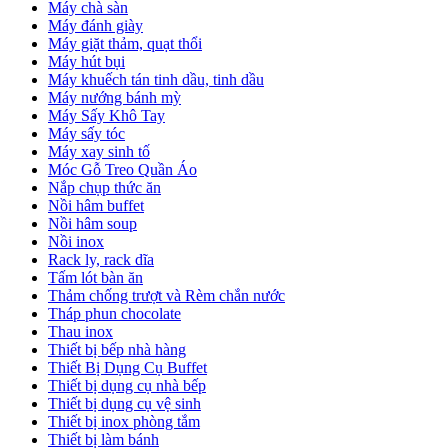
Máy chà sàn
Máy đánh giày
Máy giặt thảm, quạt thổi
Máy hút bụi
Máy khuếch tán tinh dầu, tinh dầu
Máy nướng bánh mỳ
Máy Sấy Khô Tay
Máy sấy tóc
Máy xay sinh tố
Móc Gỗ Treo Quần Áo
Nắp chụp thức ăn
Nồi hâm buffet
Nồi hâm soup
Nồi inox
Rack ly, rack dĩa
Tấm lót bàn ăn
Thảm chống trượt và Rèm chắn nước
Tháp phun chocolate
Thau inox
Thiết bị bếp nhà hàng
Thiết Bị Dụng Cụ Buffet
Thiết bị dụng cụ nhà bếp
Thiết bị dụng cụ vệ sinh
Thiết bị inox phòng tắm
Thiết bị làm bánh