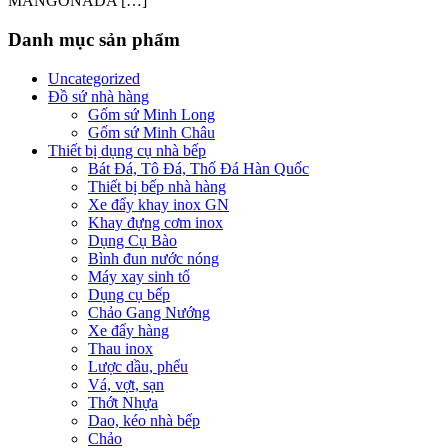
MANGONADA […]
Danh mục sản phẩm
Uncategorized
Đồ sứ nhà hàng
Gốm sứ Minh Long
Gốm sứ Minh Châu
Thiết bị dụng cụ nhà bếp
Bát Đá, Tô Đá, Thố Đá Hàn Quốc
Thiết bị bếp nhà hàng
Xe đẩy khay inox GN
Khay đựng cơm inox
Dụng Cụ Bào
Bình đun nước nóng
Máy xay sinh tố
Dụng cụ bếp
Chảo Gang Nướng
Xe đẩy hàng
Thau inox
Lược dầu, phểu
Vá, vợt, sạn
Thớt Nhựa
Dao, kéo nhà bếp
Chảo