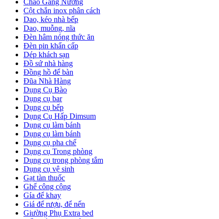
Chảo Gang Nướng
Cột chắn inox phân cách
Dao, kéo nhà bếp
Dao, muỗng, nĩa
Đèn hâm nóng thức ăn
Đèn pin khẩn cấp
Dép khách sạn
Đồ sứ nhà hàng
Đồng hồ để bàn
Đũa Nhà Hàng
Dụng Cụ Bào
Dụng cụ bar
Dụng cụ bếp
Dụng Cụ Hấp Dimsum
Dụng cụ làm bánh
Dụng cụ làm bánh
Dụng cụ pha chế
Dụng cụ Trong phòng
Dụng cụ trong phòng tắm
Dụng cụ vệ sinh
Gạt tàn thuốc
Ghế công cộng
Gía để khay
Giá để rượu, để nến
Giường Phụ Extra bed