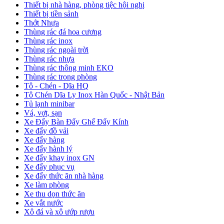
Thiết bị nhà hàng, phòng tiệc hội nghị
Thiết bị tiền sảnh
Thớt Nhựa
Thùng rác đá hoa cương
Thùng rác inox
Thùng rác ngoài trời
Thùng rác nhựa
Thùng rác thông minh EKO
Thùng rác trong phòng
Tô - Chén - Dĩa HQ
Tô Chén Dĩa Ly Inox Hàn Quốc - Nhật Bản
Tủ lạnh minibar
Vá, vợt, sạn
Xe Đẩy Bàn Đẩy Ghế Đẩy Kính
Xe đẩy đồ vải
Xe đẩy hàng
Xe đẩy hành lý
Xe đẩy khay inox GN
Xe đẩy phục vụ
Xe đẩy thức ăn nhà hàng
Xe làm phòng
Xe thu dọn thức ăn
Xe vắt nước
Xô đá và xô ướp rượu