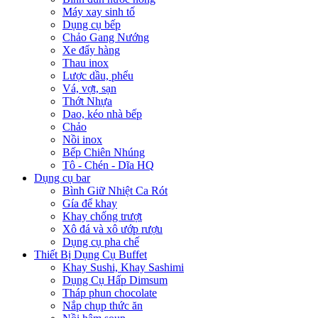
Máy xay sinh tố
Dụng cụ bếp
Chảo Gang Nướng
Xe đẩy hàng
Thau inox
Lược dầu, phểu
Vá, vợt, sạn
Thớt Nhựa
Dao, kéo nhà bếp
Chảo
Nồi inox
Bếp Chiên Nhúng
Tô - Chén - Dĩa HQ
Dụng cụ bar
Bình Giữ Nhiệt Ca Rót
Gía để khay
Khay chống trượt
Xô đá và xô ướp rượu
Dụng cụ pha chế
Thiết Bị Dụng Cụ Buffet
Khay Sushi, Khay Sashimi
Dụng Cụ Hấp Dimsum
Tháp phun chocolate
Nắp chụp thức ăn