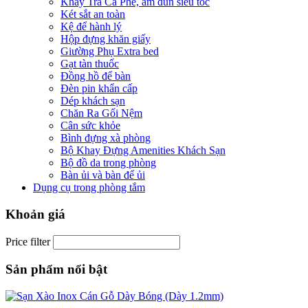
Khay Trà Cà Phê, ấm đun siêu tốc
Két sắt an toàn
Kệ để hành lý
Hộp đựng khăn giấy
Giường Phụ Extra bed
Gạt tàn thuốc
Đồng hồ để bàn
Đèn pin khẩn cấp
Dép khách sạn
Chăn Ra Gối Nệm
Cân sức khỏe
Bình đựng xà phòng
Bộ Khay Đựng Amenities Khách Sạn
Bộ đồ da trong phòng
Bàn ủi và bàn để ủi
Dụng cụ trong phòng tắm
Khoản giá
Price filter
Sản phẩm nổi bật