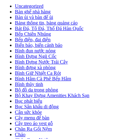
Uncategorized
Bàn ghế nhà hàng
Bàn ủi và bàn để ủi
Bảng thông tin, bảng quảng cáo
Bát Đá, Tô Đá, Thố Đá Hàn Quốc
Bếp Chiên Nhúng
Bếp điện, đai điện
Biển báo, biển cảnh báo
Bình đun nước nóng
Bình Đựng Ngũ Cốc
Bình Đựng Nước Trái Cây
Bình đựng xà phòng
Bình Giữ Nhiệt Ca Rót
Bình Hâm Cà Phê Bếp Hâm
Bình thủy tinh
Bộ đồ da trong phòng
Bộ Khay Đựng Amenities Khách Sạn
Bục phát biểu
Bục Sân khấu di động
Cân sức khỏe
Cây menu để bàn
Cây treo áo vest gỗ
Chăn Ra Gối Nệm
Chảo