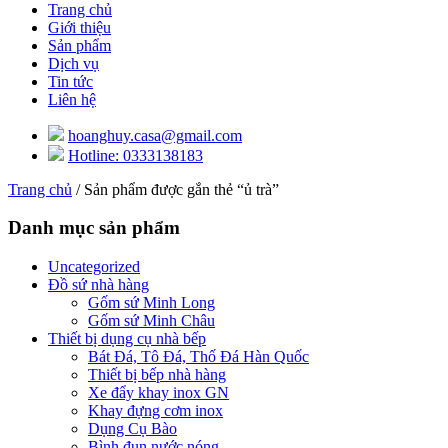
Trang chủ
Giới thiệu
Sản phẩm
Dịch vụ
Tin tức
Liên hệ
hoanghuy.casa@gmail.com
Hotline: 0333138183
Trang chủ
/ Sản phẩm được gắn thẻ “ủ trà”
Danh mục sản phẩm
Uncategorized
Đồ sứ nhà hàng
Gốm sứ Minh Long
Gốm sứ Minh Châu
Thiết bị dụng cụ nhà bếp
Bát Đá, Tô Đá, Thố Đá Hàn Quốc
Thiết bị bếp nhà hàng
Xe đẩy khay inox GN
Khay đựng cơm inox
Dụng Cụ Bào
Bình đun nước nóng