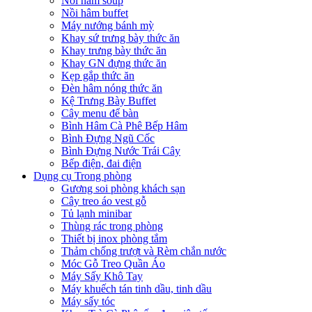
Nồi hâm soup
Nồi hâm buffet
Máy nướng bánh mỳ
Khay sứ trưng bày thức ăn
Khay trưng bày thức ăn
Khay GN đựng thức ăn
Kẹp gắp thức ăn
Đèn hâm nóng thức ăn
Kệ Trưng Bày Buffet
Cây menu để bàn
Bình Hâm Cà Phê Bếp Hâm
Bình Đựng Ngũ Cốc
Bình Đựng Nước Trái Cây
Bếp điện, đai điện
Dụng cụ Trong phòng
Gương soi phòng khách sạn
Cây treo áo vest gỗ
Tủ lạnh minibar
Thùng rác trong phòng
Thiết bị inox phòng tắm
Thảm chống trượt và Rèm chắn nước
Móc Gỗ Treo Quần Áo
Máy Sấy Khô Tay
Máy khuếch tán tinh dầu, tinh dầu
Máy sấy tóc