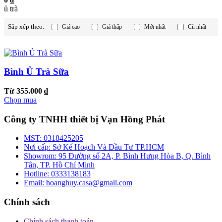
ủ trà
Sắp xếp theo:
Giá cao
Giá thấp
Mới nhất
Cũ nhất
Bình Ủ Trà Sữa
Từ 355.000 ₫
Chọn mua
Công ty TNHH thiết bị Vạn Hồng Phát
MST:
0318425205
Nơi cấp:
Sở Kế Hoạch Và Đầu Tư TP.HCM
Showrom:
95 Đường số 2A, P. Bình Hưng Hòa B, Q. Bình
Tân, TP. Hồ Chí Minh
Hotline:
0333138183
Email:
hoanghuy.casa@gmail.com
Chính sách
Chính sách thanh toán