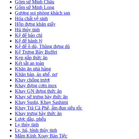
Gốm sứ Minh Châu
Gốm sứ Minh Long
Gương soi phòng khách sạn
Hóa chất vệ sinh
Hộp đựng khăn giấy
Hủ thủy tinh
Kệ để báo chí
Kệ để hành lý
Kệ để ô dù, Thùng đựng dù
Kệ Trưng Bày Buffet
Kẹp gắp thức ăn
Két sắt an toàn
Khăn ăn nhà hàng
Khăn bàn, áo ghế, nơ
Khay chống trượt
Khay đựng cơm inox
Khay GN đựng thức ăn
Khay sứ trưng bày thức ăn
Khay Sushi, Khay Sashimi
Khay Trà Cà Phê, ấm đun siêu tốc
Khay trưng bày thức ăn
Lược dầu, phểu
Ly thủy tinh
Ly, hủ, bình thủy tinh
Mâm Kính Xoay Bàn Tiệc