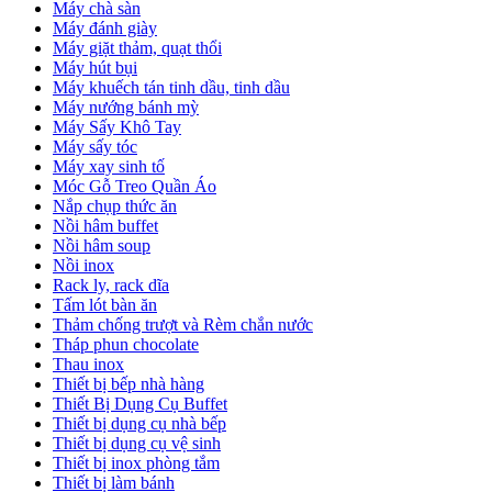
Máy chà sàn
Máy đánh giày
Máy giặt thảm, quạt thổi
Máy hút bụi
Máy khuếch tán tinh dầu, tinh dầu
Máy nướng bánh mỳ
Máy Sấy Khô Tay
Máy sấy tóc
Máy xay sinh tố
Móc Gỗ Treo Quần Áo
Nắp chụp thức ăn
Nồi hâm buffet
Nồi hâm soup
Nồi inox
Rack ly, rack dĩa
Tấm lót bàn ăn
Thảm chống trượt và Rèm chắn nước
Tháp phun chocolate
Thau inox
Thiết bị bếp nhà hàng
Thiết Bị Dụng Cụ Buffet
Thiết bị dụng cụ nhà bếp
Thiết bị dụng cụ vệ sinh
Thiết bị inox phòng tắm
Thiết bị làm bánh