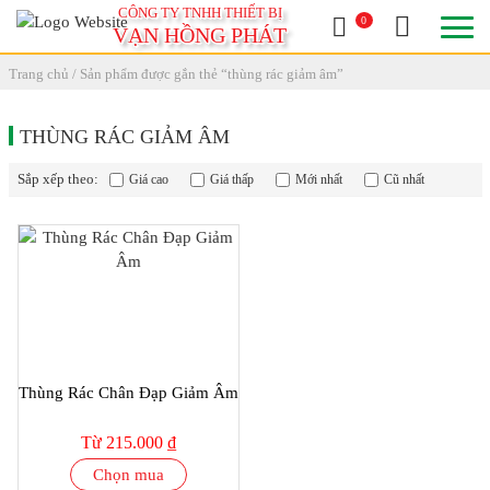
CÔNG TY TNHH THIẾT BỊ
0
VẠN HỒNG PHÁT
Trang chủ
/ Sản phẩm được gắn thẻ “thùng rác giảm âm”
THÙNG RÁC GIẢM ÂM
Sắp xếp theo:
Giá cao
Giá thấp
Mới nhất
Cũ nhất
Thùng Rác Chân Đạp Giảm Âm
Từ 215.000 ₫
Chọn mua