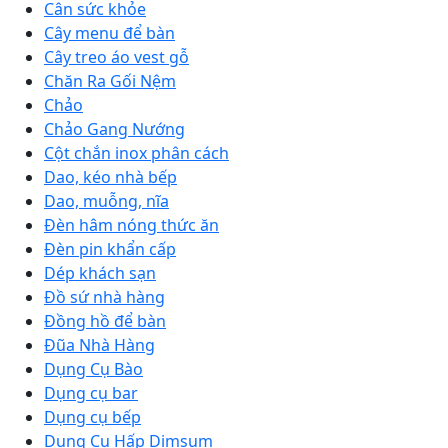
Cân sức khỏe
Cây menu để bàn
Cây treo áo vest gỗ
Chăn Ra Gối Nệm
Chảo
Chảo Gang Nướng
Cột chắn inox phân cách
Dao, kéo nhà bếp
Dao, muỗng, nĩa
Đèn hâm nóng thức ăn
Đèn pin khẩn cấp
Dép khách sạn
Đồ sứ nhà hàng
Đồng hồ để bàn
Đũa Nhà Hàng
Dụng Cụ Bào
Dụng cụ bar
Dụng cụ bếp
Dụng Cụ Hấp Dimsum