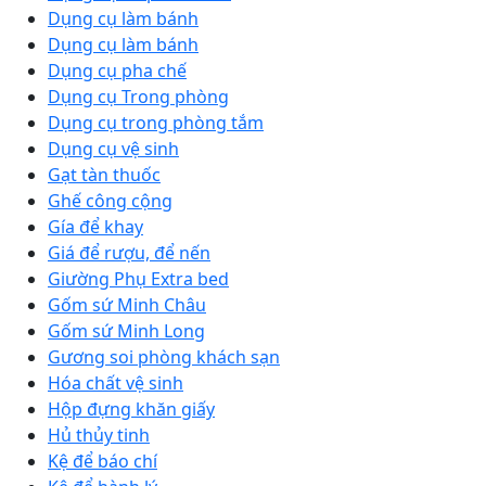
Dụng cụ làm bánh
Dụng cụ làm bánh
Dụng cụ pha chế
Dụng cụ Trong phòng
Dụng cụ trong phòng tắm
Dụng cụ vệ sinh
Gạt tàn thuốc
Ghế công cộng
Gía để khay
Giá để rượu, để nến
Giường Phụ Extra bed
Gốm sứ Minh Châu
Gốm sứ Minh Long
Gương soi phòng khách sạn
Hóa chất vệ sinh
Hộp đựng khăn giấy
Hủ thủy tinh
Kệ để báo chí