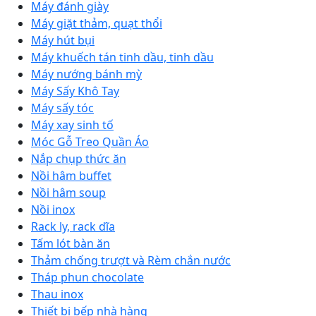
Máy đánh giày
Máy giặt thảm, quạt thổi
Máy hút bụi
Máy khuếch tán tinh dầu, tinh dầu
Máy nướng bánh mỳ
Máy Sấy Khô Tay
Máy sấy tóc
Máy xay sinh tố
Móc Gỗ Treo Quần Áo
Nắp chụp thức ăn
Nồi hâm buffet
Nồi hâm soup
Nồi inox
Rack ly, rack dĩa
Tấm lót bàn ăn
Thảm chống trượt và Rèm chắn nước
Tháp phun chocolate
Thau inox
Thiết bị bếp nhà hàng