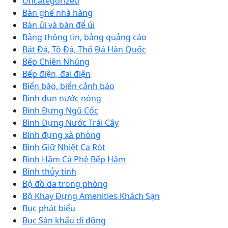
Uncategorized
Bàn ghế nhà hàng
Bàn ủi và bàn để ủi
Bảng thông tin, bảng quảng cáo
Bát Đá, Tô Đá, Thố Đá Hàn Quốc
Bếp Chiên Nhúng
Bếp điện, đai điện
Biển báo, biển cảnh báo
Bình đun nước nóng
Bình Đựng Ngũ Cốc
Bình Đựng Nước Trái Cây
Bình đựng xà phòng
Bình Giữ Nhiệt Ca Rót
Bình Hâm Cà Phê Bếp Hâm
Bình thủy tinh
Bộ đồ da trong phòng
Bộ Khay Đựng Amenities Khách Sạn
Bục phát biểu
Bục Sân khấu di động