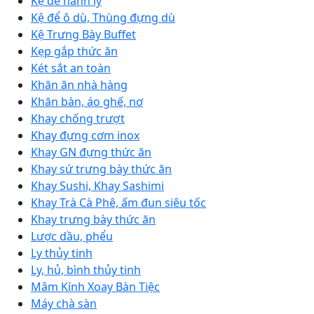
Kệ để hành lý
Kệ để ô dù, Thùng đựng dù
Kệ Trưng Bày Buffet
Kẹp gắp thức ăn
Két sắt an toàn
Khăn ăn nhà hàng
Khăn bàn, áo ghế, nơ
Khay chống trượt
Khay đựng cơm inox
Khay GN đựng thức ăn
Khay sứ trưng bày thức ăn
Khay Sushi, Khay Sashimi
Khay Trà Cà Phê, ấm đun siêu tốc
Khay trưng bày thức ăn
Lược dầu, phểu
Ly thủy tinh
Ly, hủ, bình thủy tinh
Mâm Kính Xoay Bàn Tiệc
Máy chà sàn