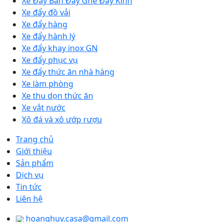
Xe Đẩy Bàn Đẩy Ghế Đẩy Kính
Xe đẩy đồ vải
Xe đẩy hàng
Xe đẩy hành lý
Xe đẩy khay inox GN
Xe đẩy phục vụ
Xe đẩy thức ăn nhà hàng
Xe làm phòng
Xe thu dọn thức ăn
Xe vắt nước
Xô đá và xô ướp rượu
Trang chủ
Giới thiệu
Sản phẩm
Dịch vụ
Tin tức
Liên hệ
hoanghuy.casa@gmail.com