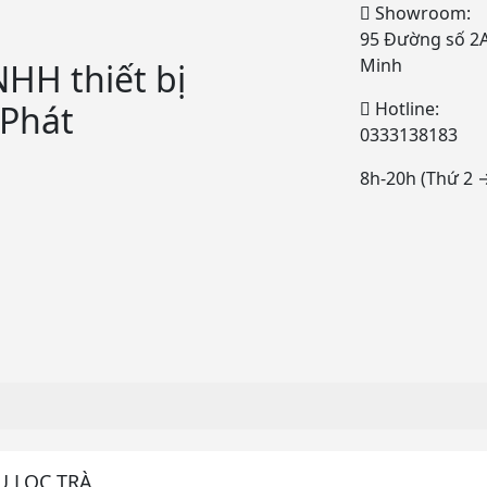
Showroom:
95 Đường số 2A,
Minh
HH thiết bị
Phát
Hotline:
0333138183
8h-20h (Thứ 2 
U LỌC TRÀ