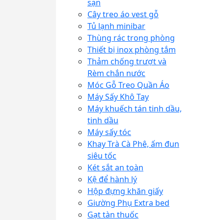
sạn
Cây treo áo vest gỗ
Tủ lạnh minibar
Thùng rác trong phòng
Thiết bị inox phòng tắm
Thảm chống trượt và
Rèm chắn nước
Móc Gỗ Treo Quần Áo
Máy Sấy Khô Tay
Máy khuếch tán tinh dầu,
tinh dầu
Máy sấy tóc
Khay Trà Cà Phê, ấm đun
siêu tốc
Két sắt an toàn
Kệ để hành lý
Hộp đựng khăn giấy
Giường Phụ Extra bed
Gạt tàn thuốc