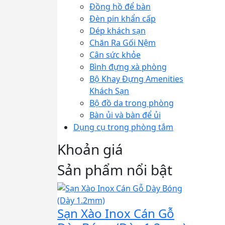
Đồng hồ để bàn
Đèn pin khẩn cấp
Dép khách sạn
Chăn Ra Gối Nệm
Cân sức khỏe
Bình đựng xà phòng
Bộ Khay Đựng Amenities
Khách Sạn
Bộ đồ da trong phòng
Bàn ủi và bàn để ủi
Dụng cụ trong phòng tắm
Khoản giá
Sản phẩm nổi bật
Sạn Xào Inox Cán Gỗ