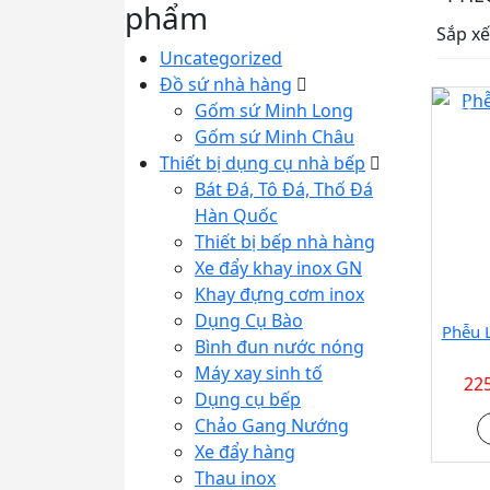
phẩm
Sắp xế
Uncategorized
Đồ sứ nhà hàng
Gốm sứ Minh Long
SALE
21%
Gốm sứ Minh Châu
Thiết bị dụng cụ nhà bếp
Bát Đá, Tô Đá, Thố Đá
Hàn Quốc
Thiết bị bếp nhà hàng
Xe đẩy khay inox GN
Khay đựng cơm inox
Dụng Cụ Bào
Phễu L
Bình đun nước nóng
Máy xay sinh tố
225
Dụng cụ bếp
Chảo Gang Nướng
Xe đẩy hàng
Thau inox