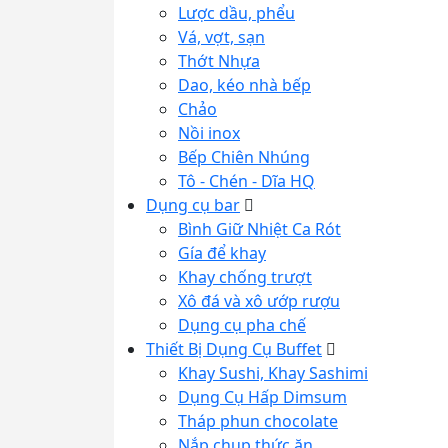
Lược dầu, phểu
Vá, vợt, sạn
Thớt Nhựa
Dao, kéo nhà bếp
Chảo
Nồi inox
Bếp Chiên Nhúng
Tô - Chén - Dĩa HQ
Dụng cụ bar
Bình Giữ Nhiệt Ca Rót
Gía để khay
Khay chống trượt
Xô đá và xô ướp rượu
Dụng cụ pha chế
Thiết Bị Dụng Cụ Buffet
Khay Sushi, Khay Sashimi
Dụng Cụ Hấp Dimsum
Tháp phun chocolate
Nắp chụp thức ăn