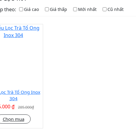
p theo:
Giá cao
Giá thấp
Mới nhất
Cũ nhất
ọc Trà Tổ Ong Inox
Xem nhanh
304
.000 ₫
285.000₫
Chọn mua