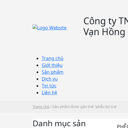
Công ty TN
Vạn Hồng 
Trang chủ
Giới thiệu
Sản phẩm
Dịch vụ
Tin tức
Liên hệ
Trang chủ
/ Sản phẩm được gắn thẻ “phễu lọc trà”
Danh mục sản
PHỄ