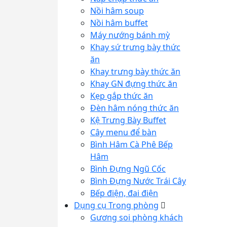
Nồi hâm soup
Nồi hâm buffet
Máy nướng bánh mỳ
Khay sứ trưng bày thức
ăn
Khay trưng bày thức ăn
Khay GN đựng thức ăn
Kẹp gắp thức ăn
Đèn hâm nóng thức ăn
Kệ Trưng Bày Buffet
Cây menu để bàn
Bình Hâm Cà Phê Bếp
Hâm
Bình Đựng Ngũ Cốc
Bình Đựng Nước Trái Cây
Bếp điện, đai điện
Dụng cụ Trong phòng
Gương soi phòng khách