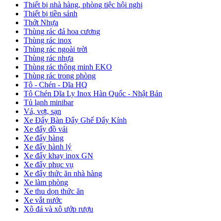
Thiết bị nhà hàng, phòng tiệc hội nghị
Thiết bị tiền sảnh
Thớt Nhựa
Thùng rác đá hoa cương
Thùng rác inox
Thùng rác ngoài trời
Thùng rác nhựa
Thùng rác thông minh EKO
Thùng rác trong phòng
Tô - Chén - Dĩa HQ
Tô Chén Dĩa Ly Inox Hàn Quốc - Nhật Bản
Tủ lạnh minibar
Vá, vợt, sạn
Xe Đẩy Bàn Đẩy Ghế Đẩy Kính
Xe đẩy đồ vải
Xe đẩy hàng
Xe đẩy hành lý
Xe đẩy khay inox GN
Xe đẩy phục vụ
Xe đẩy thức ăn nhà hàng
Xe làm phòng
Xe thu dọn thức ăn
Xe vắt nước
Xô đá và xô ướp rượu