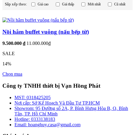
Sắp xếp theo:
Giá cao
Giá thấp
Mới nhất
Cũ nhất
Nồi hâm buffet vuông (nấu bếp từ)
9.500.000 ₫
11.000.000₫
SALE
14%
Chọn mua
Công ty TNHH thiết bị Vạn Hồng Phát
MST:
0318425205
Nơi cấp:
Sở Kế Hoạch Và Đầu Tư TP.HCM
Showrom:
95 Đường số 2A, P. Bình Hưng Hòa B, Q. Bình
Tân, TP. Hồ Chí Minh
Hotline:
0333138183
Email:
hoanghuy.casa@gmail.com