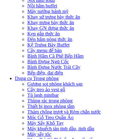
Nồi hâm soup
Nồi hâm buffet
Máy nướng bánh mỳ
Khay sứ trưng bày thức ăn
Khay trưng bày thức ăn
Khay GN đựng thức ăn
Kẹp gắp thức ăn
Đèn hâm nóng thức ăn
Kệ Trưng Bày Buffet
Cây menu để bàn
Bình Hâm Cà Phê Bếp Hâm
Bình Đựng Ngũ Cốc
Bình Đựng Nước Trái Cây
Bếp điện, đai điện
Dụng cụ Trong phòng
Gương soi phòng khách sạn
Cây treo áo vest gỗ
Tủ lạnh minibar
Thùng rác trong phòng
Thiết bị inox phòng tắm
Thảm chống trượt và Rèm chắn nước
Móc Gỗ Treo Quần Áo
Máy Sấy Khô Tay
Máy khuếch tán tinh dầu, tinh dầu
Máy sấy tóc