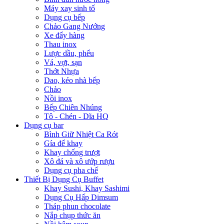
Máy xay sinh tố
Dụng cụ bếp
Chảo Gang Nướng
Xe đẩy hàng
Thau inox
Lược dầu, phểu
Vá, vợt, sạn
Thớt Nhựa
Dao, kéo nhà bếp
Chảo
Nồi inox
Bếp Chiên Nhúng
Tô - Chén - Dĩa HQ
Dụng cụ bar
Bình Giữ Nhiệt Ca Rót
Gía để khay
Khay chống trượt
Xô đá và xô ướp rượu
Dụng cụ pha chế
Thiết Bị Dụng Cụ Buffet
Khay Sushi, Khay Sashimi
Dụng Cụ Hấp Dimsum
Tháp phun chocolate
Nắp chụp thức ăn