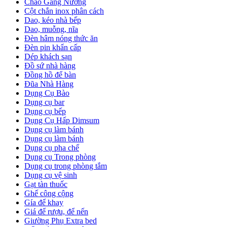
Chảo Gang Nướng
Cột chắn inox phân cách
Dao, kéo nhà bếp
Dao, muỗng, nĩa
Đèn hâm nóng thức ăn
Đèn pin khẩn cấp
Dép khách sạn
Đồ sứ nhà hàng
Đồng hồ để bàn
Đũa Nhà Hàng
Dụng Cụ Bào
Dụng cụ bar
Dụng cụ bếp
Dụng Cụ Hấp Dimsum
Dụng cụ làm bánh
Dụng cụ làm bánh
Dụng cụ pha chế
Dụng cụ Trong phòng
Dụng cụ trong phòng tắm
Dụng cụ vệ sinh
Gạt tàn thuốc
Ghế công cộng
Gía để khay
Giá để rượu, để nến
Giường Phụ Extra bed