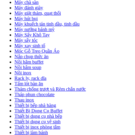
Máy chà sàn
Máy đánh giày
Máy giặt thảm, quạt thổi
Máy hút bụi
Máy khuếch tán tinh dầu, tinh dầu
Máy nướng bánh mỳ
Máy Sấy Khô Tay
Máy sấy tóc
Máy xay sinh tố
Móc Gỗ Treo Quần Áo
Nắp chụp thức ăn
Nồi hâm buffet
Nồi hâm soup
Nồi inox
Rack ly, rack dĩa
Tấm lót bàn ăn
Thảm chống trượt và Rèm chắn nước
Tháp phun chocolate
Thau inox
Thiết bị bếp nhà hàng
Thiết Bị Dụng Cụ Buffet
Thiết bị dụng cụ nhà bếp
Thiết bị dụng cụ vệ sinh
Thiết bị inox phòng tắm
Thiết bị làm bánh