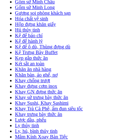
Gốm sứ Minh Châu
Gốm sứ Minh Long
Gương soi phòng khách sạn
Hóa chất vệ sinh
Hộp đựng khăn giấy
Hủ thủy tinh
Kệ để báo chí
Kệ để hành lý
Kệ để ô dù, Thùng đựng dù
Kệ Trưng Bày Buffet
Kẹp gắp thức ăn
Két sắt an toàn
Khăn ăn nhà hàng
Khăn bàn, áo ghế, nơ
Khay chống trượt
Khay đựng cơm inox
Khay GN đựng thức ăn
Khay sứ trưng bày thức ăn
Khay Sushi, Khay Sashimi
Khay Trà Cà Phê, ấm đun siêu tốc
Khay trưng bày thức ăn
Lược dầu, phểu
Ly thủy tinh
Ly, hủ, bình thủy tinh
Mâm Kính Xoay Bàn Tiệc