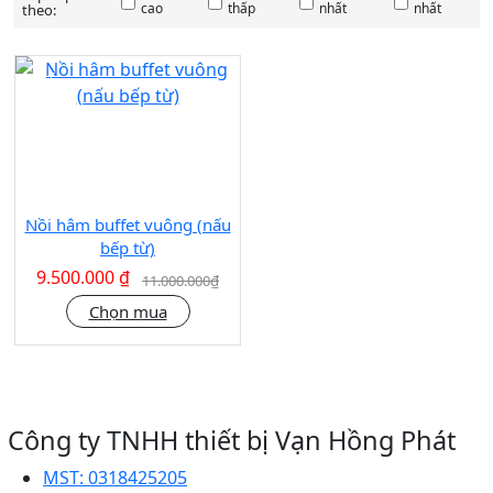
cao
thấp
nhất
nhất
theo:
SALE
14%
Nồi hâm buffet vuông (nấu
bếp từ)
9.500.000 ₫
11.000.000₫
Chọn mua
Công ty TNHH thiết bị Vạn Hồng Phát
MST:
0318425205