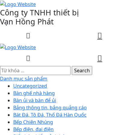
Công ty TNHH thiết bị
Vạn Hồng Phát
0
0
Danh mục sản phẩm
Uncategorized
Bàn ghế nhà hàng
Bàn ủi và bàn để ủi
Bảng thông tin, bảng quảng cáo
Bát Đá, Tô Đá, Thố Đá Hàn Quốc
Bếp Chiên Nhúng
Bếp điện, đai điện