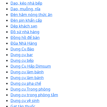
Dao, kéo nhà bếp
Dao, muỗng, nĩa
Đèn hâm nóng thức ăn
Đèn pin khẩn cấp
Dép khách sạn
Đồ sứ nhà hàng
Đồng hồ để bàn
Đũa Nhà Hàng
Dụng Cụ Bào
Dụng cụ bar
Dụng cụ bếp
Dụng Cụ Hấp Dimsum
Dụng cụ làm bánh
Dụng cụ làm bánh
Dụng cụ pha chế
Dụng cụ Trong phòng
Dụng cụ trong phòng tắm
Dụng cụ vệ sinh
Gạt tàn thuốc