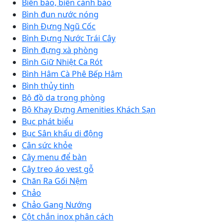
Biển báo, biển cảnh báo
Bình đun nước nóng
Bình Đựng Ngũ Cốc
Bình Đựng Nước Trái Cây
Bình đựng xà phòng
Bình Giữ Nhiệt Ca Rót
Bình Hâm Cà Phê Bếp Hâm
Bình thủy tinh
Bộ đồ da trong phòng
Bộ Khay Đựng Amenities Khách Sạn
Bục phát biểu
Bục Sân khấu di động
Cân sức khỏe
Cây menu để bàn
Cây treo áo vest gỗ
Chăn Ra Gối Nệm
Chảo
Chảo Gang Nướng
Cột chắn inox phân cách