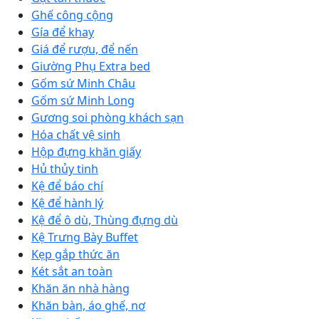
Ghế công cộng
Gía để khay
Giá để rượu, để nến
Giường Phụ Extra bed
Gốm sứ Minh Châu
Gốm sứ Minh Long
Gương soi phòng khách sạn
Hóa chất vệ sinh
Hộp đựng khăn giấy
Hủ thủy tinh
Kệ để báo chí
Kệ để hành lý
Kệ để ô dù, Thùng đựng dù
Kệ Trưng Bày Buffet
Kẹp gắp thức ăn
Két sắt an toàn
Khăn ăn nhà hàng
Khăn bàn, áo ghế, nơ