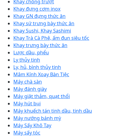
Khay chống trượt
Khay đựng cơm inox
Khay GN đựng thức ăn
Khay sứ trưng bày thức ăn
Khay Sushi, Khay Sashimi
Khay Trà Cà Phê, ấm đun siêu tốc
Khay trưng bày thức ăn
Lược dầu, phểu
Ly thủy tinh
Ly, hủ, bình thủy tinh
Mâm Kính Xoay Bàn Tiệc
Máy chà sàn
Máy đánh giày
Máy giặt thảm, quạt thổi
Máy hút bụi
Máy khuếch tán tinh dầu, tinh dầu
Máy nướng bánh mỳ
Máy Sấy Khô Tay
Máy sấy tóc