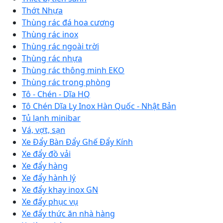
Thớt Nhựa
Thùng rác đá hoa cương
Thùng rác inox
Thùng rác ngoài trời
Thùng rác nhựa
Thùng rác thông minh EKO
Thùng rác trong phòng
Tô - Chén - Dĩa HQ
Tô Chén Dĩa Ly Inox Hàn Quốc - Nhật Bản
Tủ lạnh minibar
Vá, vợt, sạn
Xe Đẩy Bàn Đẩy Ghế Đẩy Kính
Xe đẩy đồ vải
Xe đẩy hàng
Xe đẩy hành lý
Xe đẩy khay inox GN
Xe đẩy phục vụ
Xe đẩy thức ăn nhà hàng