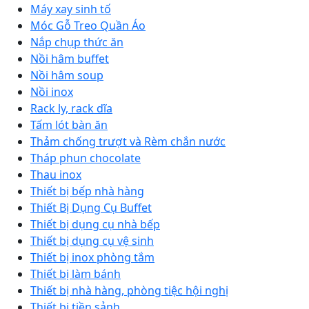
Máy xay sinh tố
Móc Gỗ Treo Quần Áo
Nắp chụp thức ăn
Nồi hâm buffet
Nồi hâm soup
Nồi inox
Rack ly, rack dĩa
Tấm lót bàn ăn
Thảm chống trượt và Rèm chắn nước
Tháp phun chocolate
Thau inox
Thiết bị bếp nhà hàng
Thiết Bị Dụng Cụ Buffet
Thiết bị dụng cụ nhà bếp
Thiết bị dụng cụ vệ sinh
Thiết bị inox phòng tắm
Thiết bị làm bánh
Thiết bị nhà hàng, phòng tiệc hội nghị
Thiết bị tiền sảnh