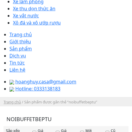
Xe làm phòng
Xe thu dọn thức ăn
Xe vắt nước
Xô đá và xô ướp rượu
Trang chủ
Giới thiệu
Sản phẩm
Dịch vụ
Tin tức
Liên hệ
hoanghuy.casa@gmail.com
Hotline: 0333138183
Trang chủ
/ Sản phẩm được gắn thẻ “noibuffetbeptu”
NOIBUFFETBEPTU
Sắp xếp
Giá
Giá
Mới
Cũ