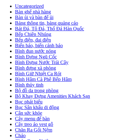
Uncategorized
Bàn ghế nhà hàng
Bàn ủi và bàn để ủi
Bảng thông tin, bảng quảng cáo
Bát Đá, Tô Đá, Thố Đá Hàn Quốc
Bếp Chiên Nhúng
Bếp điện, đai điện
Biển báo, biển cảnh báo
Bình đun nước nóng
Bình Đựng Ngũ Cốc
Bình Đựng Nước Trái Cây
Bình đựng xà phòng
Bình Giữ Nhiệt Ca Rót
Bình Hâm Cà Phê Bếp Hâm
Bình thủy tinh
Bộ đồ da trong phòng
Bộ Khay Đựng Amenities Khách Sạn
Bục phát biểu
Bục Sân khấu di động
Cân sức khỏe
Cây menu để bàn
Cây treo áo vest gỗ
Chăn Ra Gối Nệm
Chảo