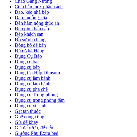
Chảo Gang Nướng
Cột chắn inox phân cách
Dao, kéo nhà bếp
Dao, muỗng, nĩa
Đèn hâm nóng thức ăn
Đèn pin khẩn cấp
Dép khách sạn
Đồ sứ nhà hàng
Đồng hồ để bàn
Đũa Nhà Hàng
Dụng Cụ Bào
Dụng cụ bar
Dụng cụ bếp
Dụng Cụ Hấp Dimsum
Dụng cụ làm bánh
Dụng cụ làm bánh
Dụng cụ pha chế
Dụng cụ Trong phòng
Dụng cụ trong phòng tắm
Dụng cụ vệ sinh
Gạt tàn thuốc
Ghế công cộng
Gía để khay
Giá để rượu, để nến
Giường Phụ Extra bed