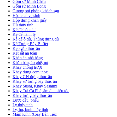
Gốm sứ Minh Châu
Gốm sứ Minh Long
Gương soi phòng khách sạn
Hóa chất vệ sinh
Hộp đựng khăn giấy
Hủ thủy tinh
Kệ để báo chí
Kệ để hành lý
Kệ để ô dù, Thùng đựng dù
Kệ Trưng Bày Buffet
Kẹp gắp thức ăn
Két sắt an toàn
Khăn ăn nhà hàng
Khăn bàn, áo ghế, nơ
Khay chống trượt
Khay đựng cơm inox
Khay GN đựng thức ăn
Khay sứ trưng bày thức ăn
Khay Sushi, Khay Sashimi
Khay Trà Cà Phê, ấm đun siêu tốc
Khay trưng bày thức ăn
Lược dầu, phểu
Ly thủy tinh
Ly, hủ, bình thủy tinh
Mâm Kính Xoay Bàn Tiệc