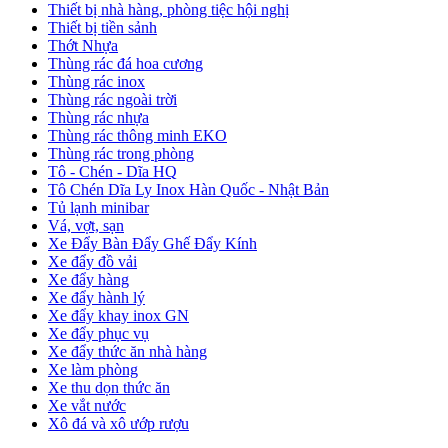
Thiết bị nhà hàng, phòng tiệc hội nghị
Thiết bị tiền sảnh
Thớt Nhựa
Thùng rác đá hoa cương
Thùng rác inox
Thùng rác ngoài trời
Thùng rác nhựa
Thùng rác thông minh EKO
Thùng rác trong phòng
Tô - Chén - Dĩa HQ
Tô Chén Dĩa Ly Inox Hàn Quốc - Nhật Bản
Tủ lạnh minibar
Vá, vợt, sạn
Xe Đẩy Bàn Đẩy Ghế Đẩy Kính
Xe đẩy đồ vải
Xe đẩy hàng
Xe đẩy hành lý
Xe đẩy khay inox GN
Xe đẩy phục vụ
Xe đẩy thức ăn nhà hàng
Xe làm phòng
Xe thu dọn thức ăn
Xe vắt nước
Xô đá và xô ướp rượu