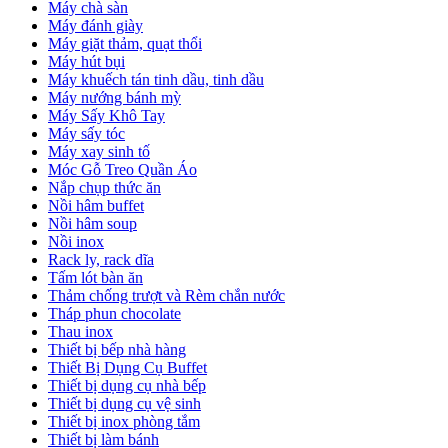
Máy chà sàn
Máy đánh giày
Máy giặt thảm, quạt thổi
Máy hút bụi
Máy khuếch tán tinh dầu, tinh dầu
Máy nướng bánh mỳ
Máy Sấy Khô Tay
Máy sấy tóc
Máy xay sinh tố
Móc Gỗ Treo Quần Áo
Nắp chụp thức ăn
Nồi hâm buffet
Nồi hâm soup
Nồi inox
Rack ly, rack dĩa
Tấm lót bàn ăn
Thảm chống trượt và Rèm chắn nước
Tháp phun chocolate
Thau inox
Thiết bị bếp nhà hàng
Thiết Bị Dụng Cụ Buffet
Thiết bị dụng cụ nhà bếp
Thiết bị dụng cụ vệ sinh
Thiết bị inox phòng tắm
Thiết bị làm bánh