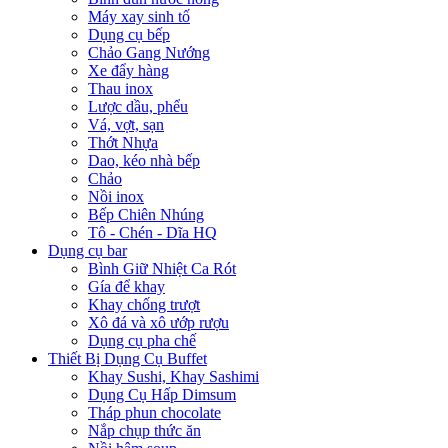
Máy xay sinh tố
Dụng cụ bếp
Chảo Gang Nướng
Xe đẩy hàng
Thau inox
Lược dầu, phểu
Vá, vợt, sạn
Thớt Nhựa
Dao, kéo nhà bếp
Chảo
Nồi inox
Bếp Chiên Nhúng
Tô - Chén - Dĩa HQ
Dụng cụ bar
Bình Giữ Nhiệt Ca Rót
Gía để khay
Khay chống trượt
Xô đá và xô ướp rượu
Dụng cụ pha chế
Thiết Bị Dụng Cụ Buffet
Khay Sushi, Khay Sashimi
Dụng Cụ Hấp Dimsum
Tháp phun chocolate
Nắp chụp thức ăn