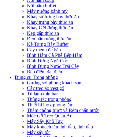
Nồi hâm soup
Nồi hâm buffet
Máy nướng bánh mỳ
Khay sứ trưng bày thức ăn
Khay trưng bày thức ăn
Khay GN đựng thức ăn
Kẹp gắp thức ăn
Đèn hâm nóng thức ăn
Kệ Trưng Bày Buffet
Cây menu để bàn
Bình Hâm Cà Phê Bếp Hâm
Bình Đựng Ngũ Cốc
Bình Đựng Nước Trái Cây
Bếp điện, đai điện
Dụng cụ Trong phòng
Gương soi phòng khách sạn
Cây treo áo vest gỗ
Tủ lạnh minibar
Thùng rác trong phòng
Thiết bị inox phòng tắm
Thảm chống trượt và Rèm chắn nước
Móc Gỗ Treo Quần Áo
Máy Sấy Khô Tay
Máy khuếch tán tinh dầu, tinh dầu
Máy sấy tóc