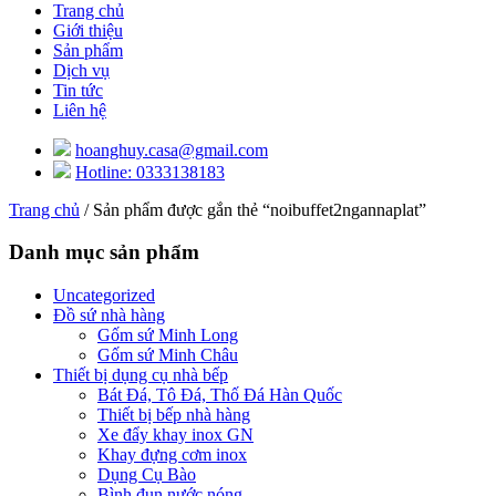
Trang chủ
Giới thiệu
Sản phẩm
Dịch vụ
Tin tức
Liên hệ
hoanghuy.casa@gmail.com
Hotline: 0333138183
Trang chủ
/ Sản phẩm được gắn thẻ “noibuffet2ngannaplat”
Danh mục sản phẩm
Uncategorized
Đồ sứ nhà hàng
Gốm sứ Minh Long
Gốm sứ Minh Châu
Thiết bị dụng cụ nhà bếp
Bát Đá, Tô Đá, Thố Đá Hàn Quốc
Thiết bị bếp nhà hàng
Xe đẩy khay inox GN
Khay đựng cơm inox
Dụng Cụ Bào
Bình đun nước nóng