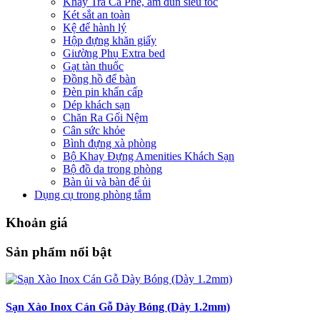
Khay Trà Cà Phê, ấm đun siêu tốc
Két sắt an toàn
Kệ để hành lý
Hộp đựng khăn giấy
Giường Phụ Extra bed
Gạt tàn thuốc
Đồng hồ để bàn
Đèn pin khẩn cấp
Dép khách sạn
Chăn Ra Gối Nệm
Cân sức khỏe
Bình đựng xà phòng
Bộ Khay Đựng Amenities Khách Sạn
Bộ đồ da trong phòng
Bàn ủi và bàn để ủi
Dụng cụ trong phòng tắm
Khoản giá
Sản phẩm nổi bật
Sạn Xào Inox Cán Gỗ Dày Bóng (Dày 1.2mm)