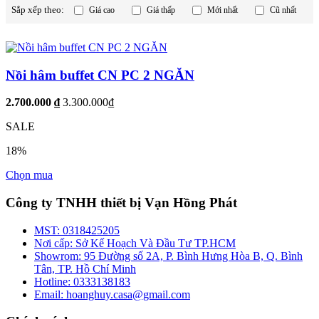
Sắp xếp theo:
Giá cao
Giá thấp
Mới nhất
Cũ nhất
Nồi hâm buffet CN PC 2 NGĂN
2.700.000 ₫
3.300.000₫
SALE
18%
Chọn mua
Công ty TNHH thiết bị Vạn Hồng Phát
MST:
0318425205
Nơi cấp:
Sở Kế Hoạch Và Đầu Tư TP.HCM
Showrom:
95 Đường số 2A, P. Bình Hưng Hòa B, Q. Bình
Tân, TP. Hồ Chí Minh
Hotline:
0333138183
Email:
hoanghuy.casa@gmail.com