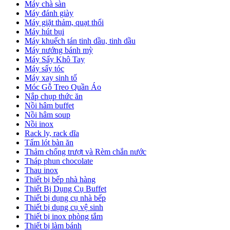
Máy chà sàn
Máy đánh giày
Máy giặt thảm, quạt thổi
Máy hút bụi
Máy khuếch tán tinh dầu, tinh dầu
Máy nướng bánh mỳ
Máy Sấy Khô Tay
Máy sấy tóc
Máy xay sinh tố
Móc Gỗ Treo Quần Áo
Nắp chụp thức ăn
Nồi hâm buffet
Nồi hâm soup
Nồi inox
Rack ly, rack dĩa
Tấm lót bàn ăn
Thảm chống trượt và Rèm chắn nước
Tháp phun chocolate
Thau inox
Thiết bị bếp nhà hàng
Thiết Bị Dụng Cụ Buffet
Thiết bị dụng cụ nhà bếp
Thiết bị dụng cụ vệ sinh
Thiết bị inox phòng tắm
Thiết bị làm bánh