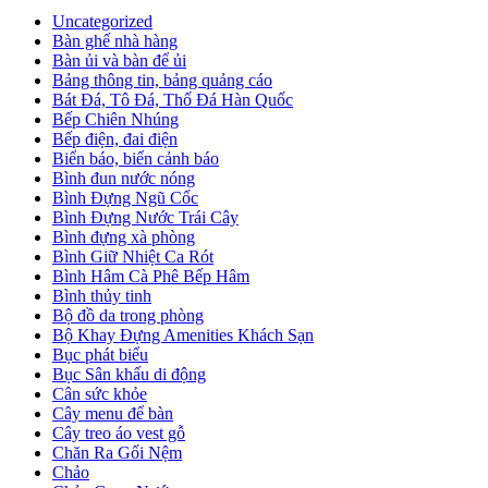
Uncategorized
Bàn ghế nhà hàng
Bàn ủi và bàn để ủi
Bảng thông tin, bảng quảng cáo
Bát Đá, Tô Đá, Thố Đá Hàn Quốc
Bếp Chiên Nhúng
Bếp điện, đai điện
Biển báo, biển cảnh báo
Bình đun nước nóng
Bình Đựng Ngũ Cốc
Bình Đựng Nước Trái Cây
Bình đựng xà phòng
Bình Giữ Nhiệt Ca Rót
Bình Hâm Cà Phê Bếp Hâm
Bình thủy tinh
Bộ đồ da trong phòng
Bộ Khay Đựng Amenities Khách Sạn
Bục phát biểu
Bục Sân khấu di động
Cân sức khỏe
Cây menu để bàn
Cây treo áo vest gỗ
Chăn Ra Gối Nệm
Chảo