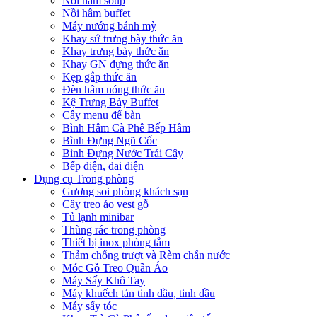
Nồi hâm soup
Nồi hâm buffet
Máy nướng bánh mỳ
Khay sứ trưng bày thức ăn
Khay trưng bày thức ăn
Khay GN đựng thức ăn
Kẹp gắp thức ăn
Đèn hâm nóng thức ăn
Kệ Trưng Bày Buffet
Cây menu để bàn
Bình Hâm Cà Phê Bếp Hâm
Bình Đựng Ngũ Cốc
Bình Đựng Nước Trái Cây
Bếp điện, đai điện
Dụng cụ Trong phòng
Gương soi phòng khách sạn
Cây treo áo vest gỗ
Tủ lạnh minibar
Thùng rác trong phòng
Thiết bị inox phòng tắm
Thảm chống trượt và Rèm chắn nước
Móc Gỗ Treo Quần Áo
Máy Sấy Khô Tay
Máy khuếch tán tinh dầu, tinh dầu
Máy sấy tóc