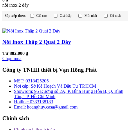
nồi inox 2 đáy
Sắp xếp theo:
Giá cao
Giá thấp
Mới nhất
Cũ nhất
Nồi Inox Thấp 2 Quai 2 Đáy
Từ 882.000 ₫
Chọn mua
Công ty TNHH thiết bị Vạn Hồng Phát
MST:
0318425205
Nơi cấp:
Sở Kế Hoạch Và Đầu Tư TP.HCM
Showrom:
95 Đường số 2A, P. Bình Hưng Hòa B, Q. Bình
Tân, TP. Hồ Chí Minh
Hotline:
0333138183
Email:
hoanghuy.casa@gmail.com
Chính sách
Chính sách thanh toán