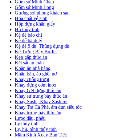
Gốm sứ Minh Châu
Gốm sứ Minh Long
Gương soi phòng khách sạn
Hóa chất vệ sinh
Hộp đựng khăn giấy
Hủ thủy tinh
Kệ để báo chí
Kệ để hành lý
Kệ để ô dù, Thùng đựng dù
Kệ Trưng Bày Buffet
Kẹp gắp thức ăn
Két sắt an toàn
Khăn ăn nhà hàng
Khăn bàn, áo ghế, nơ
Khay chống trượt
Khay đựng cơm inox
Khay GN đựng thức ăn
Khay sứ trưng bày thức ăn
Khay Sushi, Khay Sashimi
Khay Trà Cà Phê, ấm đun siêu tốc
Khay trưng bày thức ăn
Lược dầu, phểu
Ly thủy tinh
Ly, hủ, bình thủy tinh
Mâm Kính Xoay Bàn Tiệc