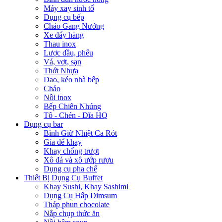
Máy xay sinh tố
Dụng cụ bếp
Chảo Gang Nướng
Xe đẩy hàng
Thau inox
Lược dầu, phểu
Vá, vợt, sạn
Thớt Nhựa
Dao, kéo nhà bếp
Chảo
Nồi inox
Bếp Chiên Nhúng
Tô - Chén - Dĩa HQ
Dụng cụ bar
Bình Giữ Nhiệt Ca Rót
Gía để khay
Khay chống trượt
Xô đá và xô ướp rượu
Dụng cụ pha chế
Thiết Bị Dụng Cụ Buffet
Khay Sushi, Khay Sashimi
Dụng Cụ Hấp Dimsum
Tháp phun chocolate
Nắp chụp thức ăn