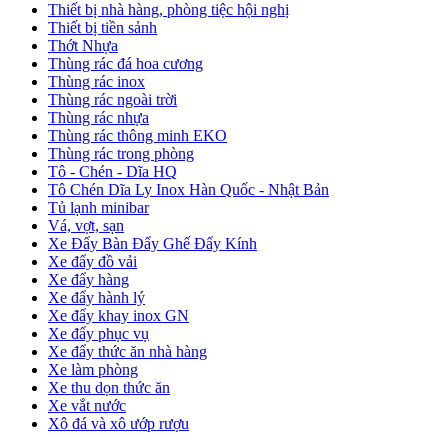
Thiết bị nhà hàng, phòng tiệc hội nghị
Thiết bị tiền sảnh
Thớt Nhựa
Thùng rác đá hoa cương
Thùng rác inox
Thùng rác ngoài trời
Thùng rác nhựa
Thùng rác thông minh EKO
Thùng rác trong phòng
Tô - Chén - Dĩa HQ
Tô Chén Dĩa Ly Inox Hàn Quốc - Nhật Bản
Tủ lạnh minibar
Vá, vợt, sạn
Xe Đẩy Bàn Đẩy Ghế Đẩy Kính
Xe đẩy đồ vải
Xe đẩy hàng
Xe đẩy hành lý
Xe đẩy khay inox GN
Xe đẩy phục vụ
Xe đẩy thức ăn nhà hàng
Xe làm phòng
Xe thu dọn thức ăn
Xe vắt nước
Xô đá và xô ướp rượu