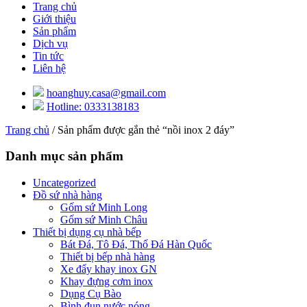
Trang chủ
Giới thiệu
Sản phẩm
Dịch vụ
Tin tức
Liên hệ
hoanghuy.casa@gmail.com
Hotline: 0333138183
Trang chủ
/ Sản phẩm được gắn thẻ “nồi inox 2 đáy”
Danh mục sản phẩm
Uncategorized
Đồ sứ nhà hàng
Gốm sứ Minh Long
Gốm sứ Minh Châu
Thiết bị dụng cụ nhà bếp
Bát Đá, Tô Đá, Thố Đá Hàn Quốc
Thiết bị bếp nhà hàng
Xe đẩy khay inox GN
Khay đựng cơm inox
Dụng Cụ Bào
Bình đun nước nóng