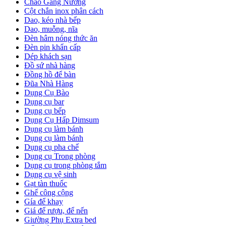
Chảo Gang Nướng
Cột chắn inox phân cách
Dao, kéo nhà bếp
Dao, muỗng, nĩa
Đèn hâm nóng thức ăn
Đèn pin khẩn cấp
Dép khách sạn
Đồ sứ nhà hàng
Đồng hồ để bàn
Đũa Nhà Hàng
Dụng Cụ Bào
Dụng cụ bar
Dụng cụ bếp
Dụng Cụ Hấp Dimsum
Dụng cụ làm bánh
Dụng cụ làm bánh
Dụng cụ pha chế
Dụng cụ Trong phòng
Dụng cụ trong phòng tắm
Dụng cụ vệ sinh
Gạt tàn thuốc
Ghế công cộng
Gía để khay
Giá để rượu, để nến
Giường Phụ Extra bed