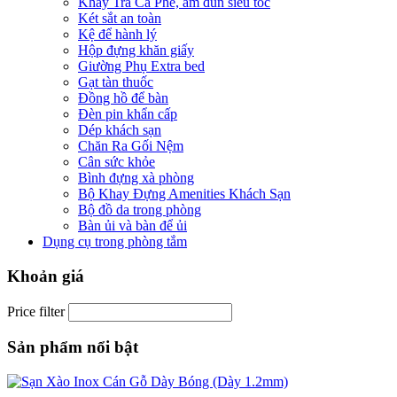
Khay Trà Cà Phê, ấm đun siêu tốc
Két sắt an toàn
Kệ để hành lý
Hộp đựng khăn giấy
Giường Phụ Extra bed
Gạt tàn thuốc
Đồng hồ để bàn
Đèn pin khẩn cấp
Dép khách sạn
Chăn Ra Gối Nệm
Cân sức khỏe
Bình đựng xà phòng
Bộ Khay Đựng Amenities Khách Sạn
Bộ đồ da trong phòng
Bàn ủi và bàn để ủi
Dụng cụ trong phòng tắm
Khoản giá
Price filter
Sản phẩm nổi bật