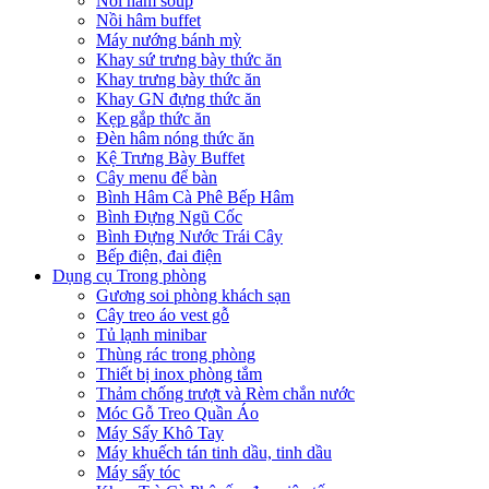
Nồi hâm soup
Nồi hâm buffet
Máy nướng bánh mỳ
Khay sứ trưng bày thức ăn
Khay trưng bày thức ăn
Khay GN đựng thức ăn
Kẹp gắp thức ăn
Đèn hâm nóng thức ăn
Kệ Trưng Bày Buffet
Cây menu để bàn
Bình Hâm Cà Phê Bếp Hâm
Bình Đựng Ngũ Cốc
Bình Đựng Nước Trái Cây
Bếp điện, đai điện
Dụng cụ Trong phòng
Gương soi phòng khách sạn
Cây treo áo vest gỗ
Tủ lạnh minibar
Thùng rác trong phòng
Thiết bị inox phòng tắm
Thảm chống trượt và Rèm chắn nước
Móc Gỗ Treo Quần Áo
Máy Sấy Khô Tay
Máy khuếch tán tinh dầu, tinh dầu
Máy sấy tóc