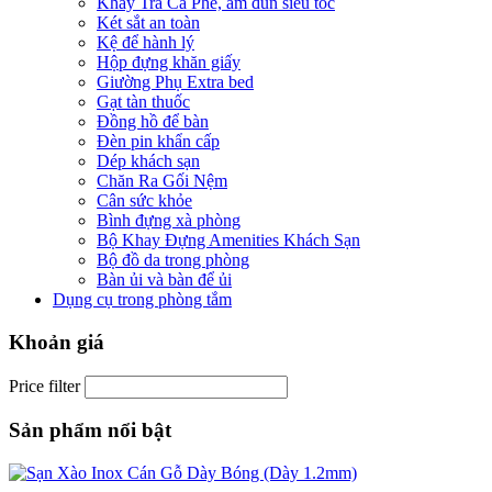
Khay Trà Cà Phê, ấm đun siêu tốc
Két sắt an toàn
Kệ để hành lý
Hộp đựng khăn giấy
Giường Phụ Extra bed
Gạt tàn thuốc
Đồng hồ để bàn
Đèn pin khẩn cấp
Dép khách sạn
Chăn Ra Gối Nệm
Cân sức khỏe
Bình đựng xà phòng
Bộ Khay Đựng Amenities Khách Sạn
Bộ đồ da trong phòng
Bàn ủi và bàn để ủi
Dụng cụ trong phòng tắm
Khoản giá
Price filter
Sản phẩm nổi bật