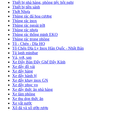
Thiết bị nhà hàng, phòng tiệc hội nghị
Thiết bị tiền sảnh
Thớt Nhựa
Thùng rác đá hoa cương
Thùng rác inox
Thùng rác ngoài trời
Thùng rác nhựa
Thùng rác thông minh EKO
Thùng rác trong phòng
Tô - Chén - Dĩa HQ
Tô Chén Dĩa Ly Inox Hàn Quốc - Nhật Bản
Tủ lạnh minibar
Vá, vợt, sạn
Xe Đẩy Bàn Đẩy Ghế Đẩy Kính
Xe đẩy đồ vải
Xe đẩy hàng
Xe đẩy hành lý
Xe đẩy khay inox GN
Xe đẩy phục vụ
Xe đẩy thức ăn nhà hàng
Xe làm phòng
Xe thu dọn thức ăn
Xe vắt nước
Xô đá và xô ướp rượu