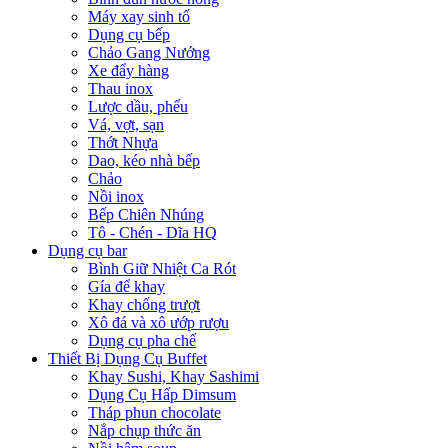
Máy xay sinh tố
Dụng cụ bếp
Chảo Gang Nướng
Xe đẩy hàng
Thau inox
Lược dầu, phểu
Vá, vợt, sạn
Thớt Nhựa
Dao, kéo nhà bếp
Chảo
Nồi inox
Bếp Chiên Nhúng
Tô - Chén - Dĩa HQ
Dụng cụ bar
Bình Giữ Nhiệt Ca Rót
Gía để khay
Khay chống trượt
Xô đá và xô ướp rượu
Dụng cụ pha chế
Thiết Bị Dụng Cụ Buffet
Khay Sushi, Khay Sashimi
Dụng Cụ Hấp Dimsum
Tháp phun chocolate
Nắp chụp thức ăn