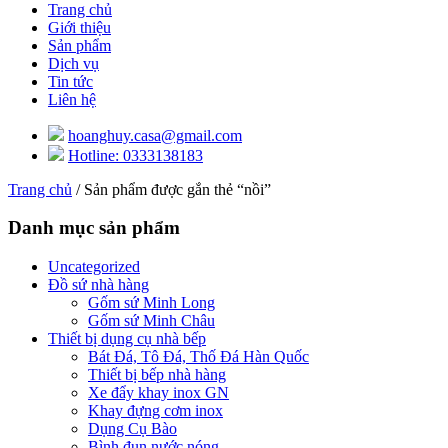
Trang chủ
Giới thiệu
Sản phẩm
Dịch vụ
Tin tức
Liên hệ
hoanghuy.casa@gmail.com
Hotline: 0333138183
Trang chủ
/ Sản phẩm được gắn thẻ “nồi”
Danh mục sản phẩm
Uncategorized
Đồ sứ nhà hàng
Gốm sứ Minh Long
Gốm sứ Minh Châu
Thiết bị dụng cụ nhà bếp
Bát Đá, Tô Đá, Thố Đá Hàn Quốc
Thiết bị bếp nhà hàng
Xe đẩy khay inox GN
Khay đựng cơm inox
Dụng Cụ Bào
Bình đun nước nóng