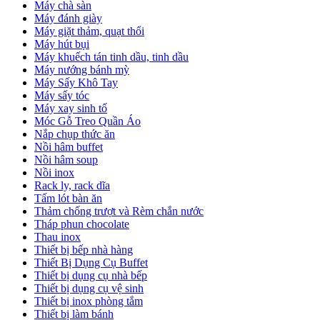
Máy chà sàn
Máy đánh giày
Máy giặt thảm, quạt thổi
Máy hút bụi
Máy khuếch tán tinh dầu, tinh dầu
Máy nướng bánh mỳ
Máy Sấy Khô Tay
Máy sấy tóc
Máy xay sinh tố
Móc Gỗ Treo Quần Áo
Nắp chụp thức ăn
Nồi hâm buffet
Nồi hâm soup
Nồi inox
Rack ly, rack dĩa
Tấm lót bàn ăn
Thảm chống trượt và Rèm chắn nước
Tháp phun chocolate
Thau inox
Thiết bị bếp nhà hàng
Thiết Bị Dụng Cụ Buffet
Thiết bị dụng cụ nhà bếp
Thiết bị dụng cụ vệ sinh
Thiết bị inox phòng tắm
Thiết bị làm bánh