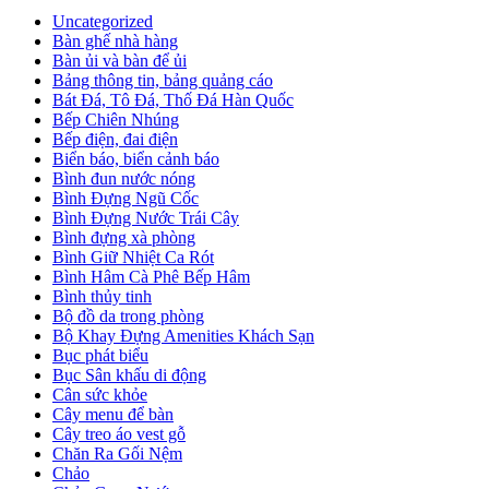
Uncategorized
Bàn ghế nhà hàng
Bàn ủi và bàn để ủi
Bảng thông tin, bảng quảng cáo
Bát Đá, Tô Đá, Thố Đá Hàn Quốc
Bếp Chiên Nhúng
Bếp điện, đai điện
Biển báo, biển cảnh báo
Bình đun nước nóng
Bình Đựng Ngũ Cốc
Bình Đựng Nước Trái Cây
Bình đựng xà phòng
Bình Giữ Nhiệt Ca Rót
Bình Hâm Cà Phê Bếp Hâm
Bình thủy tinh
Bộ đồ da trong phòng
Bộ Khay Đựng Amenities Khách Sạn
Bục phát biểu
Bục Sân khấu di động
Cân sức khỏe
Cây menu để bàn
Cây treo áo vest gỗ
Chăn Ra Gối Nệm
Chảo