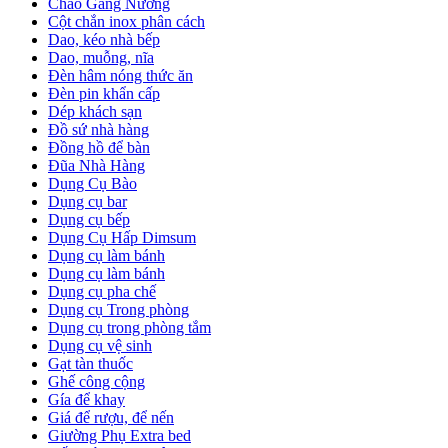
Chảo Gang Nướng
Cột chắn inox phân cách
Dao, kéo nhà bếp
Dao, muỗng, nĩa
Đèn hâm nóng thức ăn
Đèn pin khẩn cấp
Dép khách sạn
Đồ sứ nhà hàng
Đồng hồ để bàn
Đũa Nhà Hàng
Dụng Cụ Bào
Dụng cụ bar
Dụng cụ bếp
Dụng Cụ Hấp Dimsum
Dụng cụ làm bánh
Dụng cụ làm bánh
Dụng cụ pha chế
Dụng cụ Trong phòng
Dụng cụ trong phòng tắm
Dụng cụ vệ sinh
Gạt tàn thuốc
Ghế công cộng
Gía để khay
Giá để rượu, để nến
Giường Phụ Extra bed