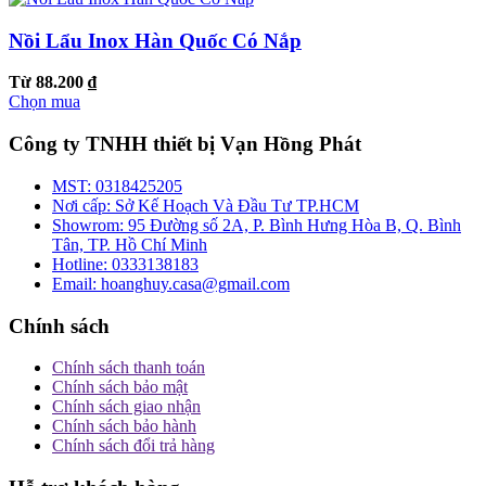
Nồi Lẩu Inox Hàn Quốc Có Nắp
Từ 88.200 ₫
Chọn mua
Công ty TNHH thiết bị Vạn Hồng Phát
MST:
0318425205
Nơi cấp:
Sở Kế Hoạch Và Đầu Tư TP.HCM
Showrom:
95 Đường số 2A, P. Bình Hưng Hòa B, Q. Bình
Tân, TP. Hồ Chí Minh
Hotline:
0333138183
Email:
hoanghuy.casa@gmail.com
Chính sách
Chính sách thanh toán
Chính sách bảo mật
Chính sách giao nhận
Chính sách bảo hành
Chính sách đổi trả hàng