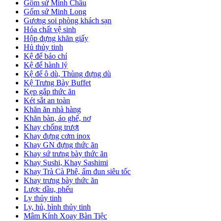
Gốm sứ Minh Châu
Gốm sứ Minh Long
Gương soi phòng khách sạn
Hóa chất vệ sinh
Hộp đựng khăn giấy
Hủ thủy tinh
Kệ để báo chí
Kệ để hành lý
Kệ để ô dù, Thùng đựng dù
Kệ Trưng Bày Buffet
Kẹp gắp thức ăn
Két sắt an toàn
Khăn ăn nhà hàng
Khăn bàn, áo ghế, nơ
Khay chống trượt
Khay đựng cơm inox
Khay GN đựng thức ăn
Khay sứ trưng bày thức ăn
Khay Sushi, Khay Sashimi
Khay Trà Cà Phê, ấm đun siêu tốc
Khay trưng bày thức ăn
Lược dầu, phểu
Ly thủy tinh
Ly, hủ, bình thủy tinh
Mâm Kính Xoay Bàn Tiệc