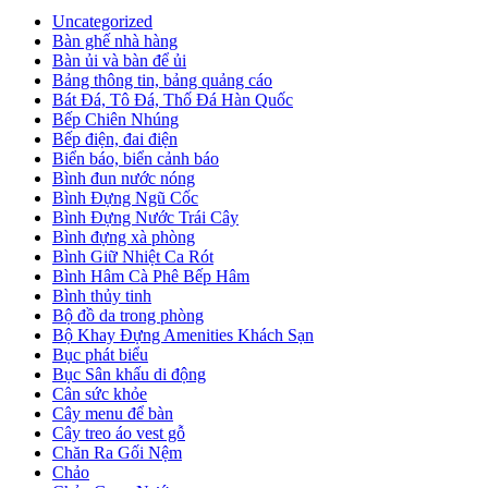
Uncategorized
Bàn ghế nhà hàng
Bàn ủi và bàn để ủi
Bảng thông tin, bảng quảng cáo
Bát Đá, Tô Đá, Thố Đá Hàn Quốc
Bếp Chiên Nhúng
Bếp điện, đai điện
Biển báo, biển cảnh báo
Bình đun nước nóng
Bình Đựng Ngũ Cốc
Bình Đựng Nước Trái Cây
Bình đựng xà phòng
Bình Giữ Nhiệt Ca Rót
Bình Hâm Cà Phê Bếp Hâm
Bình thủy tinh
Bộ đồ da trong phòng
Bộ Khay Đựng Amenities Khách Sạn
Bục phát biểu
Bục Sân khấu di động
Cân sức khỏe
Cây menu để bàn
Cây treo áo vest gỗ
Chăn Ra Gối Nệm
Chảo