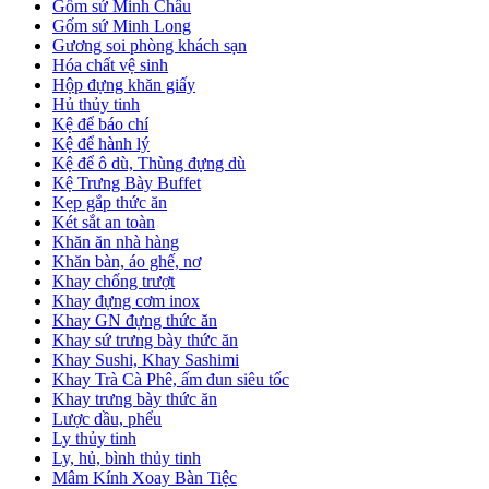
Gốm sứ Minh Châu
Gốm sứ Minh Long
Gương soi phòng khách sạn
Hóa chất vệ sinh
Hộp đựng khăn giấy
Hủ thủy tinh
Kệ để báo chí
Kệ để hành lý
Kệ để ô dù, Thùng đựng dù
Kệ Trưng Bày Buffet
Kẹp gắp thức ăn
Két sắt an toàn
Khăn ăn nhà hàng
Khăn bàn, áo ghế, nơ
Khay chống trượt
Khay đựng cơm inox
Khay GN đựng thức ăn
Khay sứ trưng bày thức ăn
Khay Sushi, Khay Sashimi
Khay Trà Cà Phê, ấm đun siêu tốc
Khay trưng bày thức ăn
Lược dầu, phểu
Ly thủy tinh
Ly, hủ, bình thủy tinh
Mâm Kính Xoay Bàn Tiệc