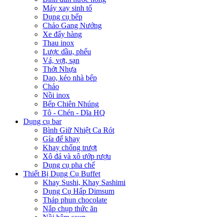
Máy xay sinh tố
Dụng cụ bếp
Chảo Gang Nướng
Xe đẩy hàng
Thau inox
Lược dầu, phểu
Vá, vợt, sạn
Thớt Nhựa
Dao, kéo nhà bếp
Chảo
Nồi inox
Bếp Chiên Nhúng
Tô - Chén - Dĩa HQ
Dụng cụ bar
Bình Giữ Nhiệt Ca Rót
Gía để khay
Khay chống trượt
Xô đá và xô ướp rượu
Dụng cụ pha chế
Thiết Bị Dụng Cụ Buffet
Khay Sushi, Khay Sashimi
Dụng Cụ Hấp Dimsum
Tháp phun chocolate
Nắp chụp thức ăn