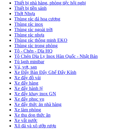
Thiết bị nhà hàng, phòng tiệc hội nghị
Thiết bị tiền sảnh
Thớt Nhựa
Thùng rác đá hoa cương
Thùng rác inox
Thùng rác ngoài trời
Thùng rác nhựa
Thùng rác thông minh EKO
Thùng rác trong phòng
Tô - Chén - Dĩa HQ
Tô Chén Dĩa Ly Inox Hàn Quốc - Nhật Bản
Tủ lạnh minibar
Vá, vợt, sạn
Xe Đẩy Bàn Đẩy Ghế Đẩy Kính
Xe đẩy đồ vải
Xe đẩy hàng
Xe đẩy hành lý
Xe đẩy khay inox GN
Xe đẩy phục vụ
Xe đẩy thức ăn nhà hàng
Xe làm phòng
Xe thu dọn thức ăn
Xe vắt nước
Xô đá và xô ướp rượu