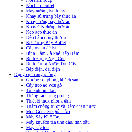
Nồi hâm soup
Nồi hâm buffet
Máy nướng bánh mỳ
Khay sứ trưng bày thức ăn
Khay trưng bày thức ăn
Khay GN đựng thức ăn
Kẹp gắp thức ăn
Đèn hâm nóng thức ăn
Kệ Trưng Bày Buffet
Cây menu để bàn
Bình Hâm Cà Phê Bếp Hâm
Bình Đựng Ngũ Cốc
Bình Đựng Nước Trái Cây
Bếp điện, đai điện
Dụng cụ Trong phòng
Gương soi phòng khách sạn
Cây treo áo vest gỗ
Tủ lạnh minibar
Thùng rác trong phòng
Thiết bị inox phòng tắm
Thảm chống trượt và Rèm chắn nước
Móc Gỗ Treo Quần Áo
Máy Sấy Khô Tay
Máy khuếch tán tinh dầu, tinh dầu
Máy sấy tóc