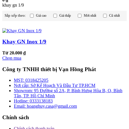
khay gn 1/9
Sắp xếp theo:
Giá cao
Giá thấp
Mới nhất
Cũ nhất
Khay GN Inox 1/9
Từ 20.000 ₫
Chọn mua
Công ty TNHH thiết bị Vạn Hồng Phát
MST:
0318425205
Nơi cấp:
Sở Kế Hoạch Và Đầu Tư TP.HCM
Showrom:
95 Đường số 2A, P. Bình Hưng Hòa B, Q. Bình
Tân, TP. Hồ Chí Minh
Hotline:
0333138183
Email:
hoanghuy.casa@gmail.com
Chính sách
Chính sách thanh toán