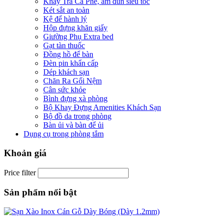
Khay Trà Cà Phê, ấm đun siêu tốc
Két sắt an toàn
Kệ để hành lý
Hộp đựng khăn giấy
Giường Phụ Extra bed
Gạt tàn thuốc
Đồng hồ để bàn
Đèn pin khẩn cấp
Dép khách sạn
Chăn Ra Gối Nệm
Cân sức khỏe
Bình đựng xà phòng
Bộ Khay Đựng Amenities Khách Sạn
Bộ đồ da trong phòng
Bàn ủi và bàn để ủi
Dụng cụ trong phòng tắm
Khoản giá
Price filter
Sản phẩm nổi bật