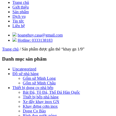
Trang chủ
Giới thiệu
Sản phẩm
Dịch vụ
Tin tức
Liên hệ
hoanghuy.casa@gmail.com
Hotline: 0333138183
Trang chủ
/ Sản phẩm được gắn thẻ “khay gn 1/9”
Danh mục sản phẩm
Uncategorized
Đồ sứ nhà hàng
Gốm sứ Minh Long
Gốm sứ Minh Châu
Thiết bị dụng cụ nhà bếp
Bát Đá, Tô Đá, Thố Đá Hàn Quốc
Thiết bị bếp nhà hàng
Xe đẩy khay inox GN
Khay đựng cơm inox
Dụng Cụ Bào
Bình đun nước nóng