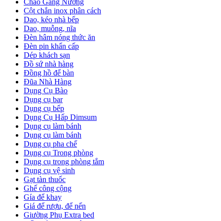
Chảo Gang Nướng
Cột chắn inox phân cách
Dao, kéo nhà bếp
Dao, muỗng, nĩa
Đèn hâm nóng thức ăn
Đèn pin khẩn cấp
Dép khách sạn
Đồ sứ nhà hàng
Đồng hồ để bàn
Đũa Nhà Hàng
Dụng Cụ Bào
Dụng cụ bar
Dụng cụ bếp
Dụng Cụ Hấp Dimsum
Dụng cụ làm bánh
Dụng cụ làm bánh
Dụng cụ pha chế
Dụng cụ Trong phòng
Dụng cụ trong phòng tắm
Dụng cụ vệ sinh
Gạt tàn thuốc
Ghế công cộng
Gía để khay
Giá để rượu, để nến
Giường Phụ Extra bed