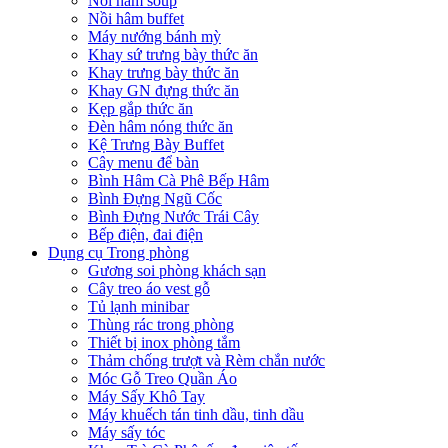
Nồi hâm soup
Nồi hâm buffet
Máy nướng bánh mỳ
Khay sứ trưng bày thức ăn
Khay trưng bày thức ăn
Khay GN đựng thức ăn
Kẹp gắp thức ăn
Đèn hâm nóng thức ăn
Kệ Trưng Bày Buffet
Cây menu để bàn
Bình Hâm Cà Phê Bếp Hâm
Bình Đựng Ngũ Cốc
Bình Đựng Nước Trái Cây
Bếp điện, đai điện
Dụng cụ Trong phòng
Gương soi phòng khách sạn
Cây treo áo vest gỗ
Tủ lạnh minibar
Thùng rác trong phòng
Thiết bị inox phòng tắm
Thảm chống trượt và Rèm chắn nước
Móc Gỗ Treo Quần Áo
Máy Sấy Khô Tay
Máy khuếch tán tinh dầu, tinh dầu
Máy sấy tóc