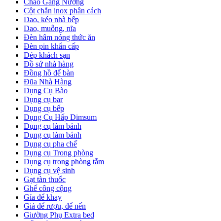
Chảo Gang Nướng
Cột chắn inox phân cách
Dao, kéo nhà bếp
Dao, muỗng, nĩa
Đèn hâm nóng thức ăn
Đèn pin khẩn cấp
Dép khách sạn
Đồ sứ nhà hàng
Đồng hồ để bàn
Đũa Nhà Hàng
Dụng Cụ Bào
Dụng cụ bar
Dụng cụ bếp
Dụng Cụ Hấp Dimsum
Dụng cụ làm bánh
Dụng cụ làm bánh
Dụng cụ pha chế
Dụng cụ Trong phòng
Dụng cụ trong phòng tắm
Dụng cụ vệ sinh
Gạt tàn thuốc
Ghế công cộng
Gía để khay
Giá để rượu, để nến
Giường Phụ Extra bed