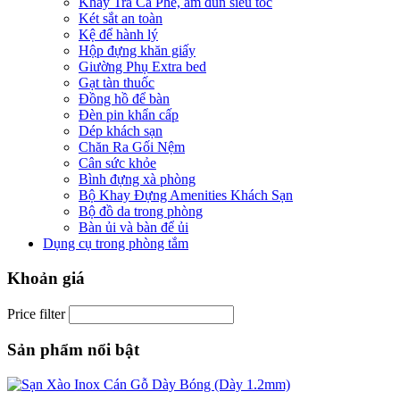
Khay Trà Cà Phê, ấm đun siêu tốc
Két sắt an toàn
Kệ để hành lý
Hộp đựng khăn giấy
Giường Phụ Extra bed
Gạt tàn thuốc
Đồng hồ để bàn
Đèn pin khẩn cấp
Dép khách sạn
Chăn Ra Gối Nệm
Cân sức khỏe
Bình đựng xà phòng
Bộ Khay Đựng Amenities Khách Sạn
Bộ đồ da trong phòng
Bàn ủi và bàn để ủi
Dụng cụ trong phòng tắm
Khoản giá
Price filter
Sản phẩm nổi bật