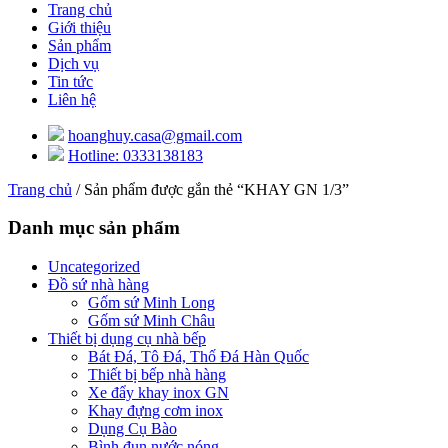
Trang chủ
Giới thiệu
Sản phẩm
Dịch vụ
Tin tức
Liên hệ
hoanghuy.casa@gmail.com
Hotline: 0333138183
Trang chủ
/ Sản phẩm được gắn thẻ “KHAY GN 1/3”
Danh mục sản phẩm
Uncategorized
Đồ sứ nhà hàng
Gốm sứ Minh Long
Gốm sứ Minh Châu
Thiết bị dụng cụ nhà bếp
Bát Đá, Tô Đá, Thố Đá Hàn Quốc
Thiết bị bếp nhà hàng
Xe đẩy khay inox GN
Khay đựng cơm inox
Dụng Cụ Bào
Bình đun nước nóng