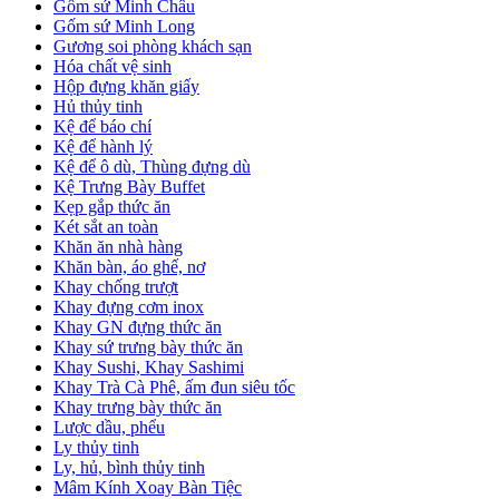
Gốm sứ Minh Châu
Gốm sứ Minh Long
Gương soi phòng khách sạn
Hóa chất vệ sinh
Hộp đựng khăn giấy
Hủ thủy tinh
Kệ để báo chí
Kệ để hành lý
Kệ để ô dù, Thùng đựng dù
Kệ Trưng Bày Buffet
Kẹp gắp thức ăn
Két sắt an toàn
Khăn ăn nhà hàng
Khăn bàn, áo ghế, nơ
Khay chống trượt
Khay đựng cơm inox
Khay GN đựng thức ăn
Khay sứ trưng bày thức ăn
Khay Sushi, Khay Sashimi
Khay Trà Cà Phê, ấm đun siêu tốc
Khay trưng bày thức ăn
Lược dầu, phểu
Ly thủy tinh
Ly, hủ, bình thủy tinh
Mâm Kính Xoay Bàn Tiệc