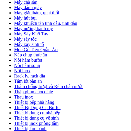
Máy chà sàn
Máy đánh giày
Máy giặt thảm, quạt thổi
Máy hút bụi
Máy khuếch tán tinh dầu, tinh dầu
Máy nướng bánh mỳ
Máy Sấy Khô Tay
Máy sấy tóc
Máy xay sinh tố
Móc Gỗ Treo Quần Áo
Nắp chụp thức ăn
Nồi hâm buffet
Nồi hâm soup
Nồi inox
Rack ly, rack dĩa
Tấm lót bàn ăn
Thảm chống trượt và Rèm chắn nước
Tháp phun chocolate
Thau inox
Thiết bị bếp nhà hàng
Thiết Bị Dụng Cụ Buffet
Thiết bị dụng cụ nhà bếp
Thiết bị dụng cụ vệ sinh
Thiết bị inox phòng tắm
Thiết bị làm bánh