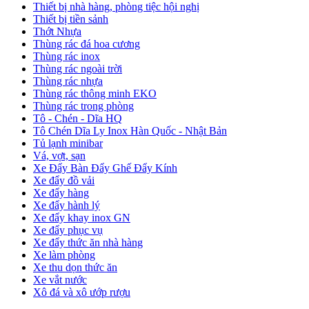
Thiết bị nhà hàng, phòng tiệc hội nghị
Thiết bị tiền sảnh
Thớt Nhựa
Thùng rác đá hoa cương
Thùng rác inox
Thùng rác ngoài trời
Thùng rác nhựa
Thùng rác thông minh EKO
Thùng rác trong phòng
Tô - Chén - Dĩa HQ
Tô Chén Dĩa Ly Inox Hàn Quốc - Nhật Bản
Tủ lạnh minibar
Vá, vợt, sạn
Xe Đẩy Bàn Đẩy Ghế Đẩy Kính
Xe đẩy đồ vải
Xe đẩy hàng
Xe đẩy hành lý
Xe đẩy khay inox GN
Xe đẩy phục vụ
Xe đẩy thức ăn nhà hàng
Xe làm phòng
Xe thu dọn thức ăn
Xe vắt nước
Xô đá và xô ướp rượu