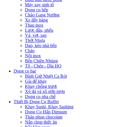
Máy xay sinh tố
Dụng cụ bếp
Chảo Gang Nướng
Xe đẩy hàng
Thau inox
Lược dầu, phểu
Vá, vợt, sạn
Thớt Nhựa
Dao, kéo nhà bếp
Chảo
Nồi inox
Bếp Chiên Nhúng
Tô - Chén - Dĩa HQ
Dụng cụ bar
Bình Giữ Nhiệt Ca Rót
Gía để khay
Khay chống trượt
Xô đá và xô ướp rượu
Dụng cụ pha chế
Thiết Bị Dụng Cụ Buffet
Khay Sushi, Khay Sashimi
Dụng Cụ Hấp Dimsum
Tháp phun chocolate
Nắp chụp thức ăn