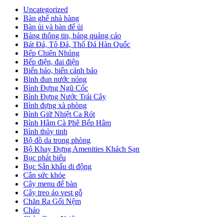
Uncategorized
Bàn ghế nhà hàng
Bàn ủi và bàn để ủi
Bảng thông tin, bảng quảng cáo
Bát Đá, Tô Đá, Thố Đá Hàn Quốc
Bếp Chiên Nhúng
Bếp điện, đai điện
Biển báo, biển cảnh báo
Bình đun nước nóng
Bình Đựng Ngũ Cốc
Bình Đựng Nước Trái Cây
Bình đựng xà phòng
Bình Giữ Nhiệt Ca Rót
Bình Hâm Cà Phê Bếp Hâm
Bình thủy tinh
Bộ đồ da trong phòng
Bộ Khay Đựng Amenities Khách Sạn
Bục phát biểu
Bục Sân khấu di động
Cân sức khỏe
Cây menu để bàn
Cây treo áo vest gỗ
Chăn Ra Gối Nệm
Chảo