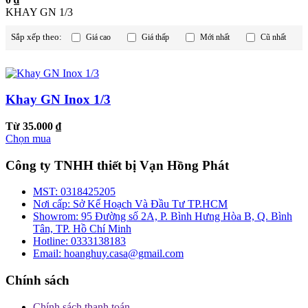
KHAY GN 1/3
Sắp xếp theo:
Giá cao
Giá thấp
Mới nhất
Cũ nhất
Khay GN Inox 1/3
Từ 35.000 ₫
Chọn mua
Công ty TNHH thiết bị Vạn Hồng Phát
MST:
0318425205
Nơi cấp:
Sở Kế Hoạch Và Đầu Tư TP.HCM
Showrom:
95 Đường số 2A, P. Bình Hưng Hòa B, Q. Bình
Tân, TP. Hồ Chí Minh
Hotline:
0333138183
Email:
hoanghuy.casa@gmail.com
Chính sách
Chính sách thanh toán