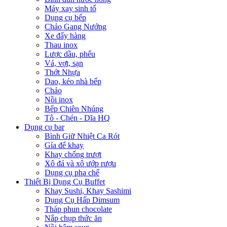
Máy xay sinh tố
Dụng cụ bếp
Chảo Gang Nướng
Xe đẩy hàng
Thau inox
Lược dầu, phểu
Vá, vợt, sạn
Thớt Nhựa
Dao, kéo nhà bếp
Chảo
Nồi inox
Bếp Chiên Nhúng
Tô - Chén - Dĩa HQ
Dụng cụ bar
Bình Giữ Nhiệt Ca Rót
Gía để khay
Khay chống trượt
Xô đá và xô ướp rượu
Dụng cụ pha chế
Thiết Bị Dụng Cụ Buffet
Khay Sushi, Khay Sashimi
Dụng Cụ Hấp Dimsum
Tháp phun chocolate
Nắp chụp thức ăn