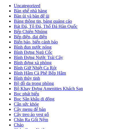
Uncategorized
Bàn ghế nhà hàng
Bàn ủi và bàn để ủi
Bảng thông tin, bảng quảng cáo
Bát Đá, Tô Đá, Thố Đá Hàn Quốc
Bếp Chiên Nhúng
Bếp điện, đai điện
Biển báo, biển cảnh báo
Bình đun nước nóng
Bình Đựng Ngũ Cốc
Bình Đựng Nước Trái Cây
Bình đựng xà phòng
Bình Giữ Nhiệt Ca Rót
Bình Hâm Cà Phê Bếp Hâm
Bình thủy tinh
Bộ đồ da trong phòng
Bộ Khay Đựng Amenities Khách Sạn
Bục phát biểu
Bục Sân khấu di động
Cân sức khỏe
Cây menu để bàn
Cây treo áo vest gỗ
Chăn Ra Gối Nệm
Chảo