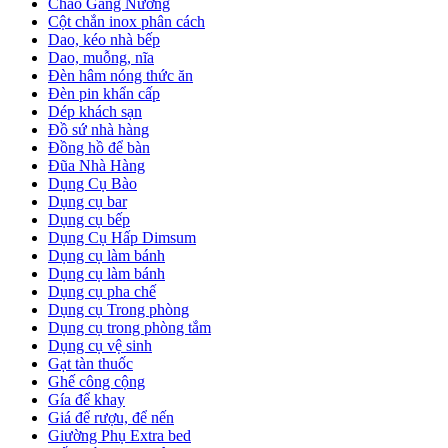
Chảo Gang Nướng
Cột chắn inox phân cách
Dao, kéo nhà bếp
Dao, muỗng, nĩa
Đèn hâm nóng thức ăn
Đèn pin khẩn cấp
Dép khách sạn
Đồ sứ nhà hàng
Đồng hồ để bàn
Đũa Nhà Hàng
Dụng Cụ Bào
Dụng cụ bar
Dụng cụ bếp
Dụng Cụ Hấp Dimsum
Dụng cụ làm bánh
Dụng cụ làm bánh
Dụng cụ pha chế
Dụng cụ Trong phòng
Dụng cụ trong phòng tắm
Dụng cụ vệ sinh
Gạt tàn thuốc
Ghế công cộng
Gía để khay
Giá để rượu, để nến
Giường Phụ Extra bed