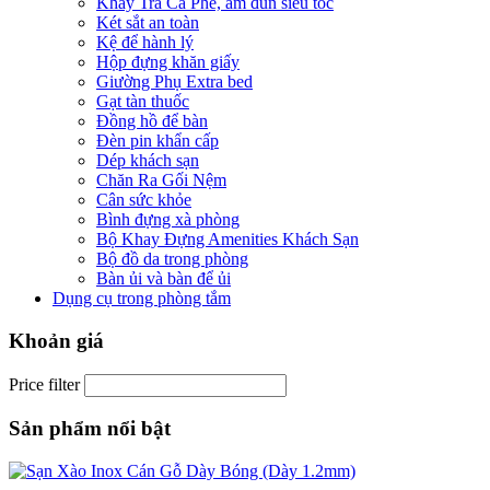
Khay Trà Cà Phê, ấm đun siêu tốc
Két sắt an toàn
Kệ để hành lý
Hộp đựng khăn giấy
Giường Phụ Extra bed
Gạt tàn thuốc
Đồng hồ để bàn
Đèn pin khẩn cấp
Dép khách sạn
Chăn Ra Gối Nệm
Cân sức khỏe
Bình đựng xà phòng
Bộ Khay Đựng Amenities Khách Sạn
Bộ đồ da trong phòng
Bàn ủi và bàn để ủi
Dụng cụ trong phòng tắm
Khoản giá
Price filter
Sản phẩm nổi bật