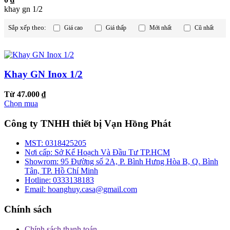
khay gn 1/2
Sắp xếp theo:
Giá cao
Giá thấp
Mới nhất
Cũ nhất
Khay GN Inox 1/2
Từ 47.000 ₫
Chọn mua
Công ty TNHH thiết bị Vạn Hồng Phát
MST:
0318425205
Nơi cấp:
Sở Kế Hoạch Và Đầu Tư TP.HCM
Showrom:
95 Đường số 2A, P. Bình Hưng Hòa B, Q. Bình
Tân, TP. Hồ Chí Minh
Hotline:
0333138183
Email:
hoanghuy.casa@gmail.com
Chính sách
Chính sách thanh toán