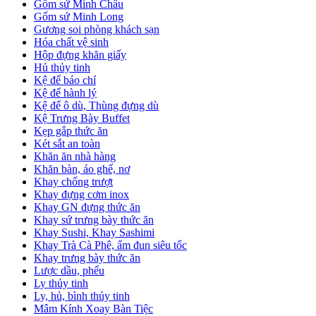
Gốm sứ Minh Châu
Gốm sứ Minh Long
Gương soi phòng khách sạn
Hóa chất vệ sinh
Hộp đựng khăn giấy
Hủ thủy tinh
Kệ để báo chí
Kệ để hành lý
Kệ để ô dù, Thùng đựng dù
Kệ Trưng Bày Buffet
Kẹp gắp thức ăn
Két sắt an toàn
Khăn ăn nhà hàng
Khăn bàn, áo ghế, nơ
Khay chống trượt
Khay đựng cơm inox
Khay GN đựng thức ăn
Khay sứ trưng bày thức ăn
Khay Sushi, Khay Sashimi
Khay Trà Cà Phê, ấm đun siêu tốc
Khay trưng bày thức ăn
Lược dầu, phểu
Ly thủy tinh
Ly, hủ, bình thủy tinh
Mâm Kính Xoay Bàn Tiệc