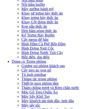
Nồi hâm soup
Nồi hâm buffet
Máy nướng bánh mỳ
Khay sứ trưng bày thức ăn
Khay trưng bày thức ăn
Khay GN đựng thức ăn
Kẹp gắp thức ăn
Đèn hâm nóng thức ăn
Kệ Trưng Bày Buffet
Cây menu để bàn
Bình Hâm Cà Phê Bếp Hâm
Bình Đựng Ngũ Cốc
Bình Đựng Nước Trái Cây
Bếp điện, đai điện
Dụng cụ Trong phòng
Gương soi phòng khách sạn
Cây treo áo vest gỗ
Tủ lạnh minibar
Thùng rác trong phòng
Thiết bị inox phòng tắm
Thảm chống trượt và Rèm chắn nước
Móc Gỗ Treo Quần Áo
Máy Sấy Khô Tay
Máy khuếch tán tinh dầu, tinh dầu
Máy sấy tóc