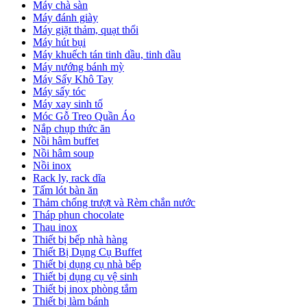
Máy chà sàn
Máy đánh giày
Máy giặt thảm, quạt thổi
Máy hút bụi
Máy khuếch tán tinh dầu, tinh dầu
Máy nướng bánh mỳ
Máy Sấy Khô Tay
Máy sấy tóc
Máy xay sinh tố
Móc Gỗ Treo Quần Áo
Nắp chụp thức ăn
Nồi hâm buffet
Nồi hâm soup
Nồi inox
Rack ly, rack dĩa
Tấm lót bàn ăn
Thảm chống trượt và Rèm chắn nước
Tháp phun chocolate
Thau inox
Thiết bị bếp nhà hàng
Thiết Bị Dụng Cụ Buffet
Thiết bị dụng cụ nhà bếp
Thiết bị dụng cụ vệ sinh
Thiết bị inox phòng tắm
Thiết bị làm bánh