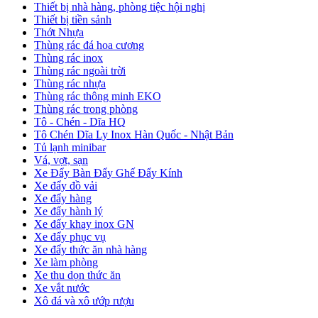
Thiết bị nhà hàng, phòng tiệc hội nghị
Thiết bị tiền sảnh
Thớt Nhựa
Thùng rác đá hoa cương
Thùng rác inox
Thùng rác ngoài trời
Thùng rác nhựa
Thùng rác thông minh EKO
Thùng rác trong phòng
Tô - Chén - Dĩa HQ
Tô Chén Dĩa Ly Inox Hàn Quốc - Nhật Bản
Tủ lạnh minibar
Vá, vợt, sạn
Xe Đẩy Bàn Đẩy Ghế Đẩy Kính
Xe đẩy đồ vải
Xe đẩy hàng
Xe đẩy hành lý
Xe đẩy khay inox GN
Xe đẩy phục vụ
Xe đẩy thức ăn nhà hàng
Xe làm phòng
Xe thu dọn thức ăn
Xe vắt nước
Xô đá và xô ướp rượu