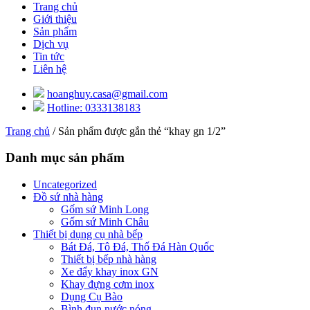
Trang chủ
Giới thiệu
Sản phẩm
Dịch vụ
Tin tức
Liên hệ
hoanghuy.casa@gmail.com
Hotline: 0333138183
Trang chủ
/ Sản phẩm được gắn thẻ “khay gn 1/2”
Danh mục sản phẩm
Uncategorized
Đồ sứ nhà hàng
Gốm sứ Minh Long
Gốm sứ Minh Châu
Thiết bị dụng cụ nhà bếp
Bát Đá, Tô Đá, Thố Đá Hàn Quốc
Thiết bị bếp nhà hàng
Xe đẩy khay inox GN
Khay đựng cơm inox
Dụng Cụ Bào
Bình đun nước nóng