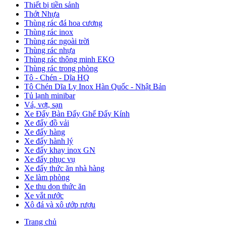
Thiết bị tiền sảnh
Thớt Nhựa
Thùng rác đá hoa cương
Thùng rác inox
Thùng rác ngoài trời
Thùng rác nhựa
Thùng rác thông minh EKO
Thùng rác trong phòng
Tô - Chén - Dĩa HQ
Tô Chén Dĩa Ly Inox Hàn Quốc - Nhật Bản
Tủ lạnh minibar
Vá, vợt, sạn
Xe Đẩy Bàn Đẩy Ghế Đẩy Kính
Xe đẩy đồ vải
Xe đẩy hàng
Xe đẩy hành lý
Xe đẩy khay inox GN
Xe đẩy phục vụ
Xe đẩy thức ăn nhà hàng
Xe làm phòng
Xe thu dọn thức ăn
Xe vắt nước
Xô đá và xô ướp rượu
Trang chủ