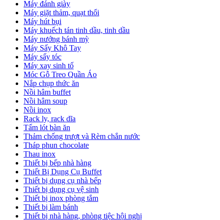
Máy đánh giày
Máy giặt thảm, quạt thổi
Máy hút bụi
Máy khuếch tán tinh dầu, tinh dầu
Máy nướng bánh mỳ
Máy Sấy Khô Tay
Máy sấy tóc
Máy xay sinh tố
Móc Gỗ Treo Quần Áo
Nắp chụp thức ăn
Nồi hâm buffet
Nồi hâm soup
Nồi inox
Rack ly, rack dĩa
Tấm lót bàn ăn
Thảm chống trượt và Rèm chắn nước
Tháp phun chocolate
Thau inox
Thiết bị bếp nhà hàng
Thiết Bị Dụng Cụ Buffet
Thiết bị dụng cụ nhà bếp
Thiết bị dụng cụ vệ sinh
Thiết bị inox phòng tắm
Thiết bị làm bánh
Thiết bị nhà hàng, phòng tiệc hội nghị