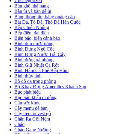
Uncategorized
Bàn ghế nhà hàng
Bàn ủi và bàn để ủi
Bảng thông tin, bảng quảng cáo
Bát Đá, Tô Đá, Thố Đá Hàn Quốc
Bếp Chiên Nhúng
Bếp điện, đai điện
Biển báo, biển cảnh báo
Bình đun nước nóng
Bình Đựng Ngũ Cốc
Bình Đựng Nước Trái Cây
Bình đựng xà phòng
Bình Giữ Nhiệt Ca Rót
Bình Hâm Cà Phê Bếp Hâm
Bình thủy tinh
Bộ đồ da trong phòng
Bộ Khay Đựng Amenities Khách Sạn
Bục phát biểu
Bục Sân khấu di động
Cân sức khỏe
Cây menu để bàn
Cây treo áo vest gỗ
Chăn Ra Gối Nệm
Chảo
Chảo Gang Nướng