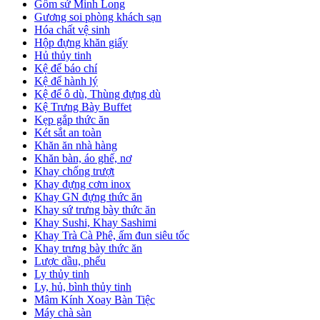
Gốm sứ Minh Long
Gương soi phòng khách sạn
Hóa chất vệ sinh
Hộp đựng khăn giấy
Hủ thủy tinh
Kệ để báo chí
Kệ để hành lý
Kệ để ô dù, Thùng đựng dù
Kệ Trưng Bày Buffet
Kẹp gắp thức ăn
Két sắt an toàn
Khăn ăn nhà hàng
Khăn bàn, áo ghế, nơ
Khay chống trượt
Khay đựng cơm inox
Khay GN đựng thức ăn
Khay sứ trưng bày thức ăn
Khay Sushi, Khay Sashimi
Khay Trà Cà Phê, ấm đun siêu tốc
Khay trưng bày thức ăn
Lược dầu, phểu
Ly thủy tinh
Ly, hủ, bình thủy tinh
Mâm Kính Xoay Bàn Tiệc
Máy chà sàn