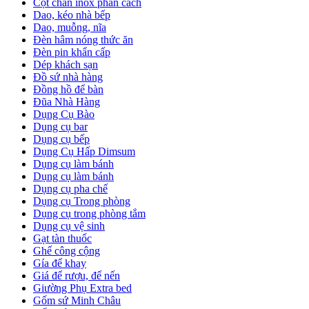
Cột chắn inox phân cách
Dao, kéo nhà bếp
Dao, muỗng, nĩa
Đèn hâm nóng thức ăn
Đèn pin khẩn cấp
Dép khách sạn
Đồ sứ nhà hàng
Đồng hồ để bàn
Đũa Nhà Hàng
Dụng Cụ Bào
Dụng cụ bar
Dụng cụ bếp
Dụng Cụ Hấp Dimsum
Dụng cụ làm bánh
Dụng cụ làm bánh
Dụng cụ pha chế
Dụng cụ Trong phòng
Dụng cụ trong phòng tắm
Dụng cụ vệ sinh
Gạt tàn thuốc
Ghế công cộng
Gía để khay
Giá để rượu, để nến
Giường Phụ Extra bed
Gốm sứ Minh Châu