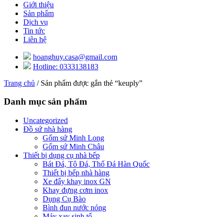
Giới thiệu
Sản phẩm
Dịch vụ
Tin tức
Liên hệ
hoanghuy.casa@gmail.com
Hotline: 0333138183
Trang chủ
/ Sản phẩm được gắn thẻ “keuply”
Danh mục sản phẩm
Uncategorized
Đồ sứ nhà hàng
Gốm sứ Minh Long
Gốm sứ Minh Châu
Thiết bị dụng cụ nhà bếp
Bát Đá, Tô Đá, Thố Đá Hàn Quốc
Thiết bị bếp nhà hàng
Xe đẩy khay inox GN
Khay đựng cơm inox
Dụng Cụ Bào
Bình đun nước nóng
Máy xay sinh tố