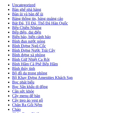
Uncategorized
Bàn ghế nhà hàng
Bàn ủi và bàn để ủi
Bảng thông tin, bảng quảng cáo
Bát Đá, Tô Đá, Thố Đá Hàn Quốc
Bếp Chiên Nhúng
Bếp điện, đai điện
Biển báo, biển cảnh báo
Bình đun nước nóng
Bình Đựng Ngũ Cốc
Bình Đựng Nước Trái Cây
Bình đựng xà phòng
Bình Giữ Nhiệt Ca Rót
Bình Hâm Cà Phê Bếp Hâm
Bình thủy tinh
Bộ đồ da trong phòng
Bộ Khay Đựng Amenities Khách Sạn
Bục phát biểu
Bục Sân khấu di động
Cân sức khỏe
Cây menu để bàn
Cây treo áo vest gỗ
Chăn Ra Gối Nệm
Chảo