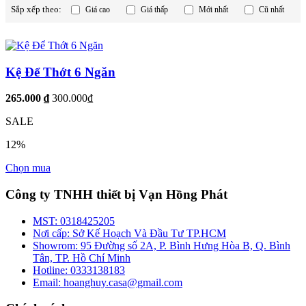
Sắp xếp theo:
Giá cao
Giá thấp
Mới nhất
Cũ nhất
Kệ Để Thớt 6 Ngăn
265.000 ₫
300.000₫
SALE
12%
Chọn mua
Công ty TNHH thiết bị Vạn Hồng Phát
MST:
0318425205
Nơi cấp:
Sở Kế Hoạch Và Đầu Tư TP.HCM
Showrom:
95 Đường số 2A, P. Bình Hưng Hòa B, Q. Bình
Tân, TP. Hồ Chí Minh
Hotline:
0333138183
Email:
hoanghuy.casa@gmail.com