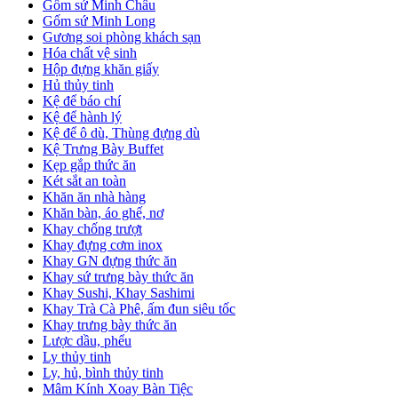
Gốm sứ Minh Châu
Gốm sứ Minh Long
Gương soi phòng khách sạn
Hóa chất vệ sinh
Hộp đựng khăn giấy
Hủ thủy tinh
Kệ để báo chí
Kệ để hành lý
Kệ để ô dù, Thùng đựng dù
Kệ Trưng Bày Buffet
Kẹp gắp thức ăn
Két sắt an toàn
Khăn ăn nhà hàng
Khăn bàn, áo ghế, nơ
Khay chống trượt
Khay đựng cơm inox
Khay GN đựng thức ăn
Khay sứ trưng bày thức ăn
Khay Sushi, Khay Sashimi
Khay Trà Cà Phê, ấm đun siêu tốc
Khay trưng bày thức ăn
Lược dầu, phểu
Ly thủy tinh
Ly, hủ, bình thủy tinh
Mâm Kính Xoay Bàn Tiệc