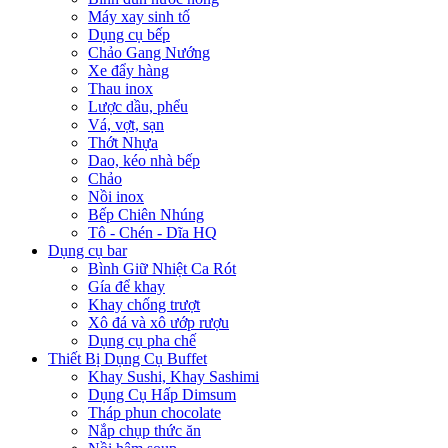
Máy xay sinh tố
Dụng cụ bếp
Chảo Gang Nướng
Xe đẩy hàng
Thau inox
Lược dầu, phểu
Vá, vợt, sạn
Thớt Nhựa
Dao, kéo nhà bếp
Chảo
Nồi inox
Bếp Chiên Nhúng
Tô - Chén - Dĩa HQ
Dụng cụ bar
Bình Giữ Nhiệt Ca Rót
Gía để khay
Khay chống trượt
Xô đá và xô ướp rượu
Dụng cụ pha chế
Thiết Bị Dụng Cụ Buffet
Khay Sushi, Khay Sashimi
Dụng Cụ Hấp Dimsum
Tháp phun chocolate
Nắp chụp thức ăn