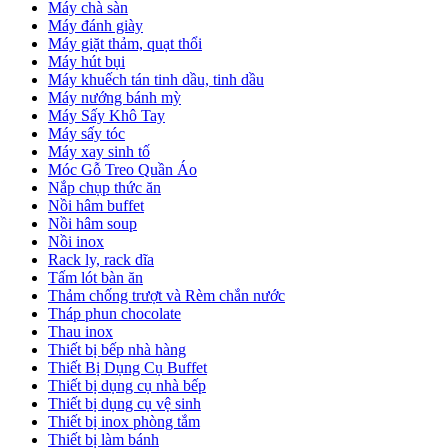
Máy chà sàn
Máy đánh giày
Máy giặt thảm, quạt thổi
Máy hút bụi
Máy khuếch tán tinh dầu, tinh dầu
Máy nướng bánh mỳ
Máy Sấy Khô Tay
Máy sấy tóc
Máy xay sinh tố
Móc Gỗ Treo Quần Áo
Nắp chụp thức ăn
Nồi hâm buffet
Nồi hâm soup
Nồi inox
Rack ly, rack dĩa
Tấm lót bàn ăn
Thảm chống trượt và Rèm chắn nước
Tháp phun chocolate
Thau inox
Thiết bị bếp nhà hàng
Thiết Bị Dụng Cụ Buffet
Thiết bị dụng cụ nhà bếp
Thiết bị dụng cụ vệ sinh
Thiết bị inox phòng tắm
Thiết bị làm bánh