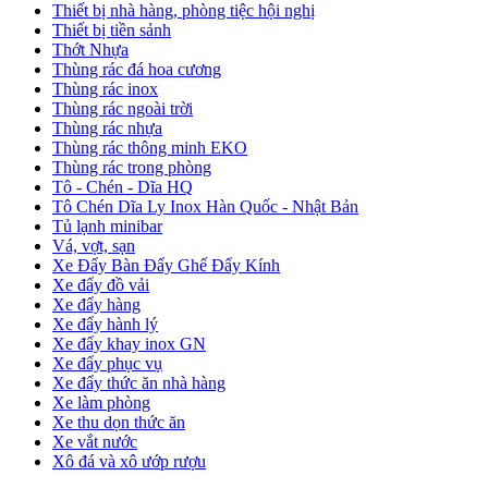
Thiết bị nhà hàng, phòng tiệc hội nghị
Thiết bị tiền sảnh
Thớt Nhựa
Thùng rác đá hoa cương
Thùng rác inox
Thùng rác ngoài trời
Thùng rác nhựa
Thùng rác thông minh EKO
Thùng rác trong phòng
Tô - Chén - Dĩa HQ
Tô Chén Dĩa Ly Inox Hàn Quốc - Nhật Bản
Tủ lạnh minibar
Vá, vợt, sạn
Xe Đẩy Bàn Đẩy Ghế Đẩy Kính
Xe đẩy đồ vải
Xe đẩy hàng
Xe đẩy hành lý
Xe đẩy khay inox GN
Xe đẩy phục vụ
Xe đẩy thức ăn nhà hàng
Xe làm phòng
Xe thu dọn thức ăn
Xe vắt nước
Xô đá và xô ướp rượu