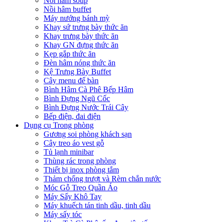
Nồi hâm soup
Nồi hâm buffet
Máy nướng bánh mỳ
Khay sứ trưng bày thức ăn
Khay trưng bày thức ăn
Khay GN đựng thức ăn
Kẹp gắp thức ăn
Đèn hâm nóng thức ăn
Kệ Trưng Bày Buffet
Cây menu để bàn
Bình Hâm Cà Phê Bếp Hâm
Bình Đựng Ngũ Cốc
Bình Đựng Nước Trái Cây
Bếp điện, đai điện
Dụng cụ Trong phòng
Gương soi phòng khách sạn
Cây treo áo vest gỗ
Tủ lạnh minibar
Thùng rác trong phòng
Thiết bị inox phòng tắm
Thảm chống trượt và Rèm chắn nước
Móc Gỗ Treo Quần Áo
Máy Sấy Khô Tay
Máy khuếch tán tinh dầu, tinh dầu
Máy sấy tóc