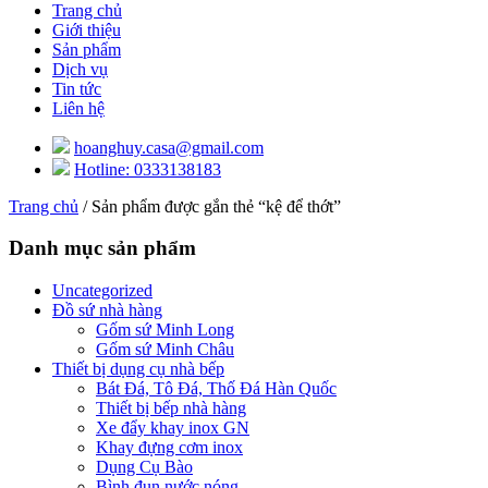
Trang chủ
Giới thiệu
Sản phẩm
Dịch vụ
Tin tức
Liên hệ
hoanghuy.casa@gmail.com
Hotline: 0333138183
Trang chủ
/ Sản phẩm được gắn thẻ “kệ để thớt”
Danh mục sản phẩm
Uncategorized
Đồ sứ nhà hàng
Gốm sứ Minh Long
Gốm sứ Minh Châu
Thiết bị dụng cụ nhà bếp
Bát Đá, Tô Đá, Thố Đá Hàn Quốc
Thiết bị bếp nhà hàng
Xe đẩy khay inox GN
Khay đựng cơm inox
Dụng Cụ Bào
Bình đun nước nóng