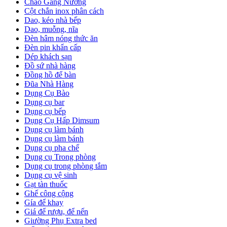
Chảo Gang Nướng
Cột chắn inox phân cách
Dao, kéo nhà bếp
Dao, muỗng, nĩa
Đèn hâm nóng thức ăn
Đèn pin khẩn cấp
Dép khách sạn
Đồ sứ nhà hàng
Đồng hồ để bàn
Đũa Nhà Hàng
Dụng Cụ Bào
Dụng cụ bar
Dụng cụ bếp
Dụng Cụ Hấp Dimsum
Dụng cụ làm bánh
Dụng cụ làm bánh
Dụng cụ pha chế
Dụng cụ Trong phòng
Dụng cụ trong phòng tắm
Dụng cụ vệ sinh
Gạt tàn thuốc
Ghế công cộng
Gía để khay
Giá để rượu, để nến
Giường Phụ Extra bed