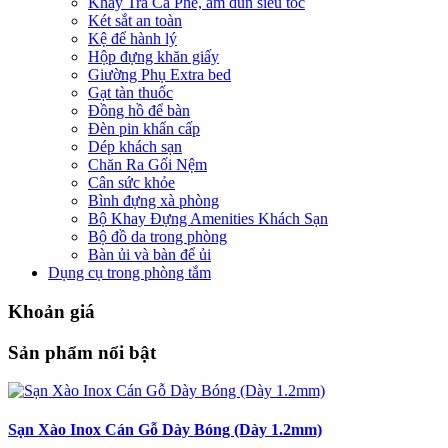
Khay Trà Cà Phê, ấm đun siêu tốc
Két sắt an toàn
Kệ để hành lý
Hộp đựng khăn giấy
Giường Phụ Extra bed
Gạt tàn thuốc
Đồng hồ để bàn
Đèn pin khẩn cấp
Dép khách sạn
Chăn Ra Gối Nệm
Cân sức khỏe
Bình đựng xà phòng
Bộ Khay Đựng Amenities Khách Sạn
Bộ đồ da trong phòng
Bàn ủi và bàn để ủi
Dụng cụ trong phòng tắm
Khoản giá
Sản phẩm nổi bật
Sạn Xào Inox Cán Gỗ Dày Bóng (Dày 1.2mm)