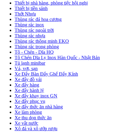
Thiết bị nhà hàng, phòng tiệc hội nghị
Thiết bị tiền sảnh
Thớt Nhựa
Thùng rác đá hoa cương
Thùng rác inox
Thùng rác ngoài trời
Thùng rác nhựa
Thùng rác thông minh EKO
Thùng rác trong phòng
Tô - Chén - Dĩa HQ
Tô Chén Dĩa Ly Inox Hàn Quốc - Nhật Bản
Tủ lạnh minibar
Vá, vợt, sạn
Xe Đẩy Bàn Đẩy Ghế Đẩy Kính
Xe đẩy đồ vải
Xe đẩy hàng
Xe đẩy hành lý
Xe đẩy khay inox GN
Xe đẩy phục vụ
Xe đẩy thức ăn nhà hàng
Xe làm phòng
Xe thu dọn thức ăn
Xe vắt nước
Xô đá và xô ướp rượu