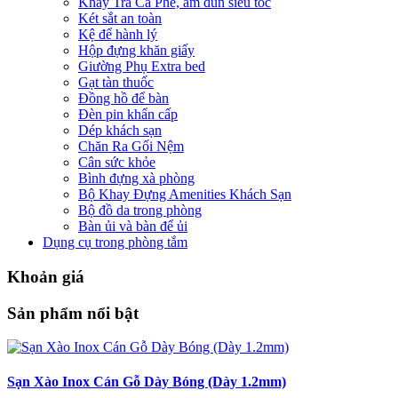
Khay Trà Cà Phê, ấm đun siêu tốc
Két sắt an toàn
Kệ để hành lý
Hộp đựng khăn giấy
Giường Phụ Extra bed
Gạt tàn thuốc
Đồng hồ để bàn
Đèn pin khẩn cấp
Dép khách sạn
Chăn Ra Gối Nệm
Cân sức khỏe
Bình đựng xà phòng
Bộ Khay Đựng Amenities Khách Sạn
Bộ đồ da trong phòng
Bàn ủi và bàn để ủi
Dụng cụ trong phòng tắm
Khoản giá
Sản phẩm nổi bật
Sạn Xào Inox Cán Gỗ Dày Bóng (Dày 1.2mm)