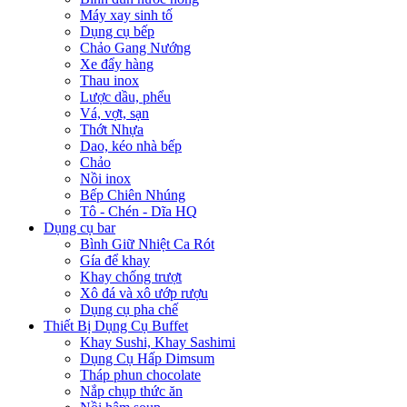
Máy xay sinh tố
Dụng cụ bếp
Chảo Gang Nướng
Xe đẩy hàng
Thau inox
Lược dầu, phểu
Vá, vợt, sạn
Thớt Nhựa
Dao, kéo nhà bếp
Chảo
Nồi inox
Bếp Chiên Nhúng
Tô - Chén - Dĩa HQ
Dụng cụ bar
Bình Giữ Nhiệt Ca Rót
Gía để khay
Khay chống trượt
Xô đá và xô ướp rượu
Dụng cụ pha chế
Thiết Bị Dụng Cụ Buffet
Khay Sushi, Khay Sashimi
Dụng Cụ Hấp Dimsum
Tháp phun chocolate
Nắp chụp thức ăn