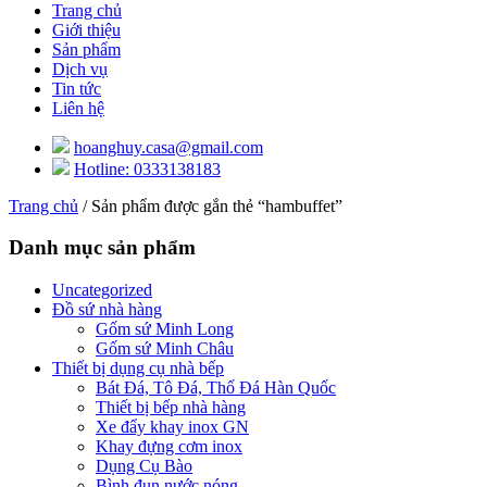
Trang chủ
Giới thiệu
Sản phẩm
Dịch vụ
Tin tức
Liên hệ
hoanghuy.casa@gmail.com
Hotline: 0333138183
Trang chủ
/ Sản phẩm được gắn thẻ “hambuffet”
Danh mục sản phẩm
Uncategorized
Đồ sứ nhà hàng
Gốm sứ Minh Long
Gốm sứ Minh Châu
Thiết bị dụng cụ nhà bếp
Bát Đá, Tô Đá, Thố Đá Hàn Quốc
Thiết bị bếp nhà hàng
Xe đẩy khay inox GN
Khay đựng cơm inox
Dụng Cụ Bào
Bình đun nước nóng