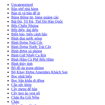
Uncategorized
Bàn ghế nhà hàng
Bàn ủi và bàn để ủi
Bảng thông tin, bảng quảng cáo
Bát Đá, Tô Đá, Thố Đá Hàn Quốc
Bếp Chiên Nhúng
Bếp điện, đai điện
Biển báo, biển cảnh báo
Bình đun nước nóng
Bình Đựng Ngũ Cốc
Bình Đựng Nước Trái Cây
Bình đựng xà phòng
Bình Giữ Nhiệt Ca Rót
Bình Hâm Cà Phê Bếp Hâm
Bình thủy tinh
Bộ đồ da trong phòng
Bộ Khay Đựng Amenities Khách Sạn
Bục phát biểu
Bục Sân khấu di động
Cân sức khỏe
Cây menu để bàn
Cây treo áo vest gỗ
Chăn Ra Gối Nệm
Chảo