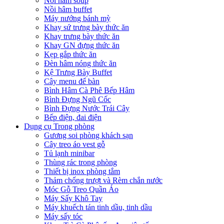
Nồi hâm soup
Nồi hâm buffet
Máy nướng bánh mỳ
Khay sứ trưng bày thức ăn
Khay trưng bày thức ăn
Khay GN đựng thức ăn
Kẹp gắp thức ăn
Đèn hâm nóng thức ăn
Kệ Trưng Bày Buffet
Cây menu để bàn
Bình Hâm Cà Phê Bếp Hâm
Bình Đựng Ngũ Cốc
Bình Đựng Nước Trái Cây
Bếp điện, đai điện
Dụng cụ Trong phòng
Gương soi phòng khách sạn
Cây treo áo vest gỗ
Tủ lạnh minibar
Thùng rác trong phòng
Thiết bị inox phòng tắm
Thảm chống trượt và Rèm chắn nước
Móc Gỗ Treo Quần Áo
Máy Sấy Khô Tay
Máy khuếch tán tinh dầu, tinh dầu
Máy sấy tóc