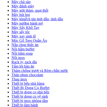
Máy chà sàn
Máy đánh giày
Máy giặt thảm, quạt thổi
Máy hút bụi
Máy khuếch tán tinh dầu, tinh dầu
Máy nướng bánh mỳ
Máy Sấy Khô Tay
Máy sấy tóc
Máy xay sinh tố
Móc Gỗ Treo Quần Áo
Nắp chụp thức ăn
Nồi hâm buffet
Nồi hâm soup
Nồi inox
Rack ly, rack dĩa
Tấm lót bàn ăn
Thảm chống trượt và Rèm chắn nước
Tháp phun chocolate
Thau inox
Thiết bị bếp nhà hàng
Thiết Bị Dụng Cụ Buffet
Thiết bị dụng cụ nhà bếp
Thiết bị dụng cụ vệ sinh
Thiết bị inox phòng tắm
Thiết bị làm bánh