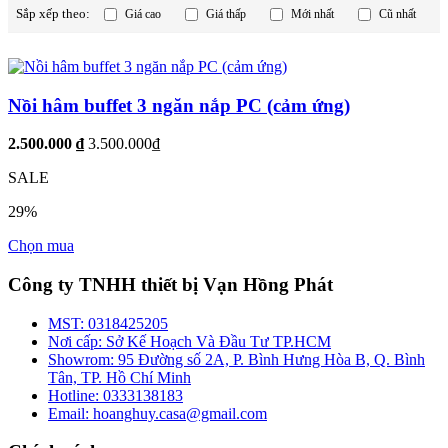
Sắp xếp theo:
Giá cao
Giá thấp
Mới nhất
Cũ nhất
Nồi hâm buffet 3 ngăn nắp PC (cảm ứng)
2.500.000 ₫
3.500.000₫
SALE
29%
Chọn mua
Công ty TNHH thiết bị Vạn Hồng Phát
MST:
0318425205
Nơi cấp:
Sở Kế Hoạch Và Đầu Tư TP.HCM
Showrom:
95 Đường số 2A, P. Bình Hưng Hòa B, Q. Bình
Tân, TP. Hồ Chí Minh
Hotline:
0333138183
Email:
hoanghuy.casa@gmail.com