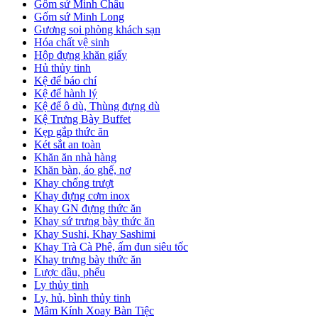
Gốm sứ Minh Châu
Gốm sứ Minh Long
Gương soi phòng khách sạn
Hóa chất vệ sinh
Hộp đựng khăn giấy
Hủ thủy tinh
Kệ để báo chí
Kệ để hành lý
Kệ để ô dù, Thùng đựng dù
Kệ Trưng Bày Buffet
Kẹp gắp thức ăn
Két sắt an toàn
Khăn ăn nhà hàng
Khăn bàn, áo ghế, nơ
Khay chống trượt
Khay đựng cơm inox
Khay GN đựng thức ăn
Khay sứ trưng bày thức ăn
Khay Sushi, Khay Sashimi
Khay Trà Cà Phê, ấm đun siêu tốc
Khay trưng bày thức ăn
Lược dầu, phểu
Ly thủy tinh
Ly, hủ, bình thủy tinh
Mâm Kính Xoay Bàn Tiệc