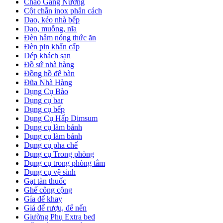
Chảo Gang Nướng
Cột chắn inox phân cách
Dao, kéo nhà bếp
Dao, muỗng, nĩa
Đèn hâm nóng thức ăn
Đèn pin khẩn cấp
Dép khách sạn
Đồ sứ nhà hàng
Đồng hồ để bàn
Đũa Nhà Hàng
Dụng Cụ Bào
Dụng cụ bar
Dụng cụ bếp
Dụng Cụ Hấp Dimsum
Dụng cụ làm bánh
Dụng cụ làm bánh
Dụng cụ pha chế
Dụng cụ Trong phòng
Dụng cụ trong phòng tắm
Dụng cụ vệ sinh
Gạt tàn thuốc
Ghế công cộng
Gía để khay
Giá để rượu, để nến
Giường Phụ Extra bed