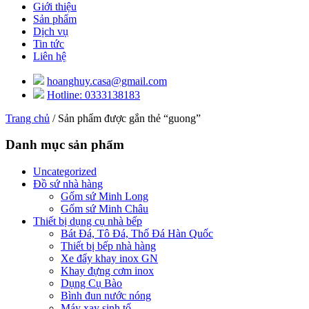
Giới thiệu
Sản phẩm
Dịch vụ
Tin tức
Liên hệ
hoanghuy.casa@gmail.com
Hotline: 0333138183
Trang chủ
/ Sản phẩm được gắn thẻ “guong”
Danh mục sản phẩm
Uncategorized
Đồ sứ nhà hàng
Gốm sứ Minh Long
Gốm sứ Minh Châu
Thiết bị dụng cụ nhà bếp
Bát Đá, Tô Đá, Thố Đá Hàn Quốc
Thiết bị bếp nhà hàng
Xe đẩy khay inox GN
Khay đựng cơm inox
Dụng Cụ Bào
Bình đun nước nóng
Máy xay sinh tố