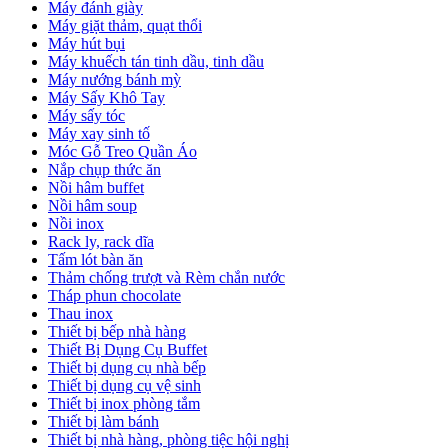
Máy đánh giày
Máy giặt thảm, quạt thổi
Máy hút bụi
Máy khuếch tán tinh dầu, tinh dầu
Máy nướng bánh mỳ
Máy Sấy Khô Tay
Máy sấy tóc
Máy xay sinh tố
Móc Gỗ Treo Quần Áo
Nắp chụp thức ăn
Nồi hâm buffet
Nồi hâm soup
Nồi inox
Rack ly, rack dĩa
Tấm lót bàn ăn
Thảm chống trượt và Rèm chắn nước
Tháp phun chocolate
Thau inox
Thiết bị bếp nhà hàng
Thiết Bị Dụng Cụ Buffet
Thiết bị dụng cụ nhà bếp
Thiết bị dụng cụ vệ sinh
Thiết bị inox phòng tắm
Thiết bị làm bánh
Thiết bị nhà hàng, phòng tiệc hội nghị