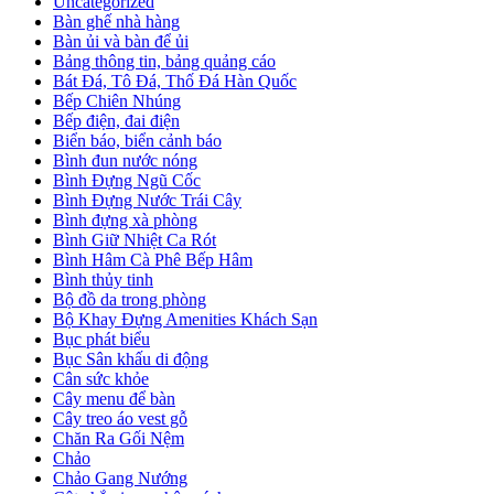
Uncategorized
Bàn ghế nhà hàng
Bàn ủi và bàn để ủi
Bảng thông tin, bảng quảng cáo
Bát Đá, Tô Đá, Thố Đá Hàn Quốc
Bếp Chiên Nhúng
Bếp điện, đai điện
Biển báo, biển cảnh báo
Bình đun nước nóng
Bình Đựng Ngũ Cốc
Bình Đựng Nước Trái Cây
Bình đựng xà phòng
Bình Giữ Nhiệt Ca Rót
Bình Hâm Cà Phê Bếp Hâm
Bình thủy tinh
Bộ đồ da trong phòng
Bộ Khay Đựng Amenities Khách Sạn
Bục phát biểu
Bục Sân khấu di động
Cân sức khỏe
Cây menu để bàn
Cây treo áo vest gỗ
Chăn Ra Gối Nệm
Chảo
Chảo Gang Nướng