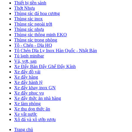
Thiết bị tiền sảnh
Thớt Nhựa
Thùng rác đá hoa cương
Thùng rác inox
Thùng rác ngoài trời
Thùng rác nhựa
Thùng rác thông minh EKO
Thùng rác trong phòng
Tô - Chén - Dĩa HQ
Tô Chén Dĩa Ly Inox Hàn Quốc - Nhật Bản
Tủ lạnh minibar
Vá, vợt, sạn
Xe Đẩy Bàn Đẩy Ghế Đẩy Kính
Xe đẩy đồ vải
Xe đẩy hàng
Xe đẩy hành lý
Xe đẩy khay inox GN
Xe đẩy phục vụ
Xe đẩy thức ăn nhà hàng
Xe làm phòng
Xe thu dọn thức ăn
Xe vắt nước
Xô đá và xô ướp rượu
Trang chủ