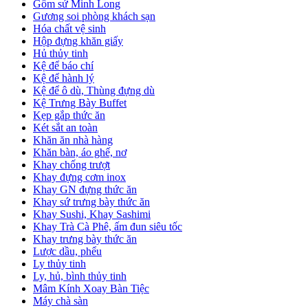
Gốm sứ Minh Long
Gương soi phòng khách sạn
Hóa chất vệ sinh
Hộp đựng khăn giấy
Hủ thủy tinh
Kệ để báo chí
Kệ để hành lý
Kệ để ô dù, Thùng đựng dù
Kệ Trưng Bày Buffet
Kẹp gắp thức ăn
Két sắt an toàn
Khăn ăn nhà hàng
Khăn bàn, áo ghế, nơ
Khay chống trượt
Khay đựng cơm inox
Khay GN đựng thức ăn
Khay sứ trưng bày thức ăn
Khay Sushi, Khay Sashimi
Khay Trà Cà Phê, ấm đun siêu tốc
Khay trưng bày thức ăn
Lược dầu, phểu
Ly thủy tinh
Ly, hủ, bình thủy tinh
Mâm Kính Xoay Bàn Tiệc
Máy chà sàn