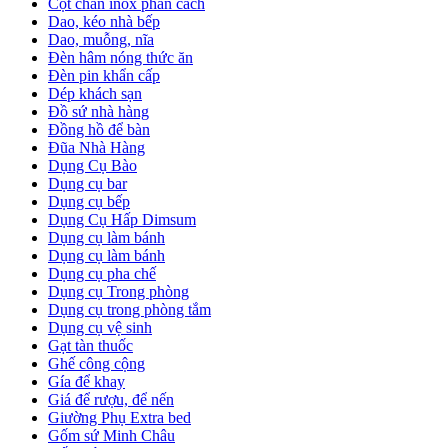
Cột chắn inox phân cách
Dao, kéo nhà bếp
Dao, muỗng, nĩa
Đèn hâm nóng thức ăn
Đèn pin khẩn cấp
Dép khách sạn
Đồ sứ nhà hàng
Đồng hồ để bàn
Đũa Nhà Hàng
Dụng Cụ Bào
Dụng cụ bar
Dụng cụ bếp
Dụng Cụ Hấp Dimsum
Dụng cụ làm bánh
Dụng cụ làm bánh
Dụng cụ pha chế
Dụng cụ Trong phòng
Dụng cụ trong phòng tắm
Dụng cụ vệ sinh
Gạt tàn thuốc
Ghế công cộng
Gía để khay
Giá để rượu, để nến
Giường Phụ Extra bed
Gốm sứ Minh Châu