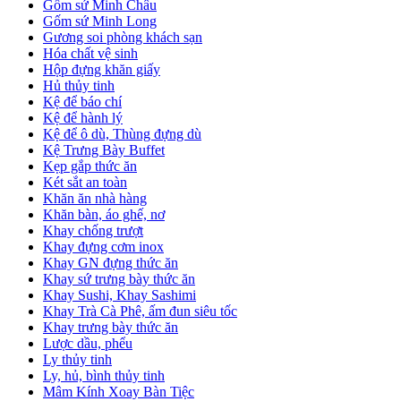
Gốm sứ Minh Châu
Gốm sứ Minh Long
Gương soi phòng khách sạn
Hóa chất vệ sinh
Hộp đựng khăn giấy
Hủ thủy tinh
Kệ để báo chí
Kệ để hành lý
Kệ để ô dù, Thùng đựng dù
Kệ Trưng Bày Buffet
Kẹp gắp thức ăn
Két sắt an toàn
Khăn ăn nhà hàng
Khăn bàn, áo ghế, nơ
Khay chống trượt
Khay đựng cơm inox
Khay GN đựng thức ăn
Khay sứ trưng bày thức ăn
Khay Sushi, Khay Sashimi
Khay Trà Cà Phê, ấm đun siêu tốc
Khay trưng bày thức ăn
Lược dầu, phểu
Ly thủy tinh
Ly, hủ, bình thủy tinh
Mâm Kính Xoay Bàn Tiệc