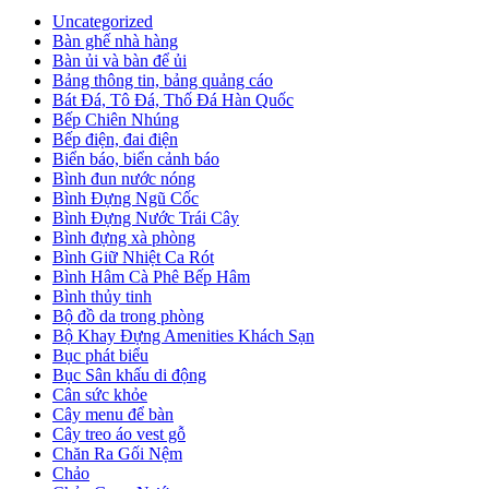
Uncategorized
Bàn ghế nhà hàng
Bàn ủi và bàn để ủi
Bảng thông tin, bảng quảng cáo
Bát Đá, Tô Đá, Thố Đá Hàn Quốc
Bếp Chiên Nhúng
Bếp điện, đai điện
Biển báo, biển cảnh báo
Bình đun nước nóng
Bình Đựng Ngũ Cốc
Bình Đựng Nước Trái Cây
Bình đựng xà phòng
Bình Giữ Nhiệt Ca Rót
Bình Hâm Cà Phê Bếp Hâm
Bình thủy tinh
Bộ đồ da trong phòng
Bộ Khay Đựng Amenities Khách Sạn
Bục phát biểu
Bục Sân khấu di động
Cân sức khỏe
Cây menu để bàn
Cây treo áo vest gỗ
Chăn Ra Gối Nệm
Chảo