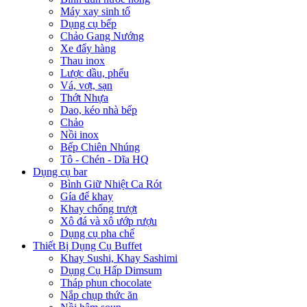
Máy xay sinh tố
Dụng cụ bếp
Chảo Gang Nướng
Xe đẩy hàng
Thau inox
Lược dầu, phểu
Vá, vợt, sạn
Thớt Nhựa
Dao, kéo nhà bếp
Chảo
Nồi inox
Bếp Chiên Nhúng
Tô - Chén - Dĩa HQ
Dụng cụ bar
Bình Giữ Nhiệt Ca Rót
Gía để khay
Khay chống trượt
Xô đá và xô ướp rượu
Dụng cụ pha chế
Thiết Bị Dụng Cụ Buffet
Khay Sushi, Khay Sashimi
Dụng Cụ Hấp Dimsum
Tháp phun chocolate
Nắp chụp thức ăn