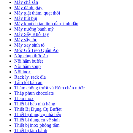
Máy chà sàn
Máy đánh giày
Máy giặt thảm, quạt thổi
Máy hút bụi
Máy khuếch tán tinh dầu, tinh dầu
Máy nướng bánh mỳ
Máy Sấy Khô Tay
Máy sấy tóc
Máy xay sinh tố
Móc Gỗ Treo Quần Áo
Nắp chụp thức ăn
Nồi hâm buffet
Nồi hâm soup
Nồi inox
Rack ly, rack dĩa
Tấm lót bàn ăn
Thảm chống trượt và Rèm chắn nước
Tháp phun chocolate
Thau inox
Thiết bị bếp nhà hàng
Thiết Bị Dụng Cụ Buffet
Thiết bị dụng cụ nhà bếp
Thiết bị dụng cụ vệ sinh
Thiết bị inox phòng tắm
Thiết bị làm bánh