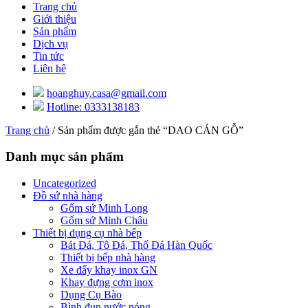
Trang chủ
Giới thiệu
Sản phẩm
Dịch vụ
Tin tức
Liên hệ
hoanghuy.casa@gmail.com
Hotline: 0333138183
Trang chủ
/ Sản phẩm được gắn thẻ “DAO CÁN GỖ”
Danh mục sản phẩm
Uncategorized
Đồ sứ nhà hàng
Gốm sứ Minh Long
Gốm sứ Minh Châu
Thiết bị dụng cụ nhà bếp
Bát Đá, Tô Đá, Thố Đá Hàn Quốc
Thiết bị bếp nhà hàng
Xe đẩy khay inox GN
Khay đựng cơm inox
Dụng Cụ Bào
Bình đun nước nóng