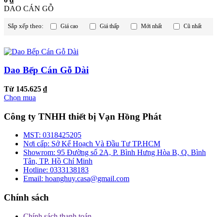
DAO CÁN GỖ
Sắp xếp theo:
Giá cao
Giá thấp
Mới nhất
Cũ nhất
Dao Bếp Cán Gỗ Dài
Từ 145.625 ₫
Chọn mua
Công ty TNHH thiết bị Vạn Hồng Phát
MST:
0318425205
Nơi cấp:
Sở Kế Hoạch Và Đầu Tư TP.HCM
Showrom:
95 Đường số 2A, P. Bình Hưng Hòa B, Q. Bình
Tân, TP. Hồ Chí Minh
Hotline:
0333138183
Email:
hoanghuy.casa@gmail.com
Chính sách
Chính sách thanh toán