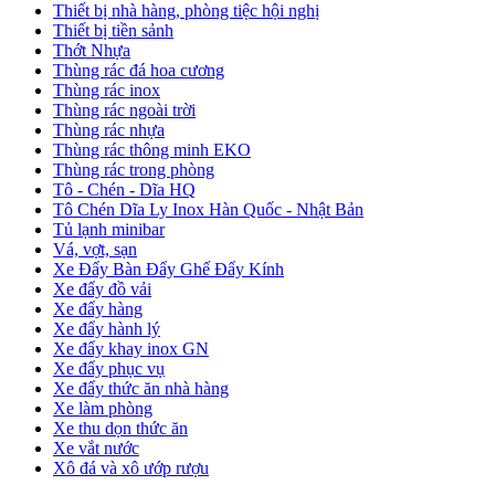
Thiết bị nhà hàng, phòng tiệc hội nghị
Thiết bị tiền sảnh
Thớt Nhựa
Thùng rác đá hoa cương
Thùng rác inox
Thùng rác ngoài trời
Thùng rác nhựa
Thùng rác thông minh EKO
Thùng rác trong phòng
Tô - Chén - Dĩa HQ
Tô Chén Dĩa Ly Inox Hàn Quốc - Nhật Bản
Tủ lạnh minibar
Vá, vợt, sạn
Xe Đẩy Bàn Đẩy Ghế Đẩy Kính
Xe đẩy đồ vải
Xe đẩy hàng
Xe đẩy hành lý
Xe đẩy khay inox GN
Xe đẩy phục vụ
Xe đẩy thức ăn nhà hàng
Xe làm phòng
Xe thu dọn thức ăn
Xe vắt nước
Xô đá và xô ướp rượu