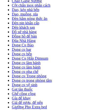
Chảo Gang Nướng
Cột chắn inox phân cách
Dao, kéo nhà bếp
Dao, muỗng, nĩa
Đèn hâm nóng thức ăn
Đèn pin khẩn cấp
Dép khách sạn
Đồ sứ nhà hàng
Đồng hồ để bàn
Đũa Nhà Hàng
Dụng Cụ Bào
Dụng cụ bar
Dụng cụ bếp
Dụng Cụ Hấp Dimsum
Dụng cụ làm bánh
Dụng cụ làm bánh
Dụng cụ pha chế
Dụng cụ Trong phòng
Dụng cụ trong phòng tắm
Dụng cụ vệ sinh
Gạt tàn thuốc
Ghế công cộng
Gía để khay
Giá để rượu, để nến
Giường Phụ Extra bed