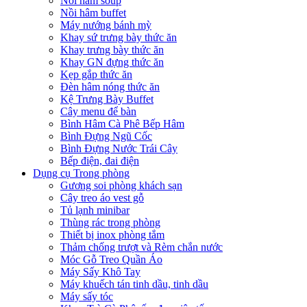
Nồi hâm soup
Nồi hâm buffet
Máy nướng bánh mỳ
Khay sứ trưng bày thức ăn
Khay trưng bày thức ăn
Khay GN đựng thức ăn
Kẹp gắp thức ăn
Đèn hâm nóng thức ăn
Kệ Trưng Bày Buffet
Cây menu để bàn
Bình Hâm Cà Phê Bếp Hâm
Bình Đựng Ngũ Cốc
Bình Đựng Nước Trái Cây
Bếp điện, đai điện
Dụng cụ Trong phòng
Gương soi phòng khách sạn
Cây treo áo vest gỗ
Tủ lạnh minibar
Thùng rác trong phòng
Thiết bị inox phòng tắm
Thảm chống trượt và Rèm chắn nước
Móc Gỗ Treo Quần Áo
Máy Sấy Khô Tay
Máy khuếch tán tinh dầu, tinh dầu
Máy sấy tóc