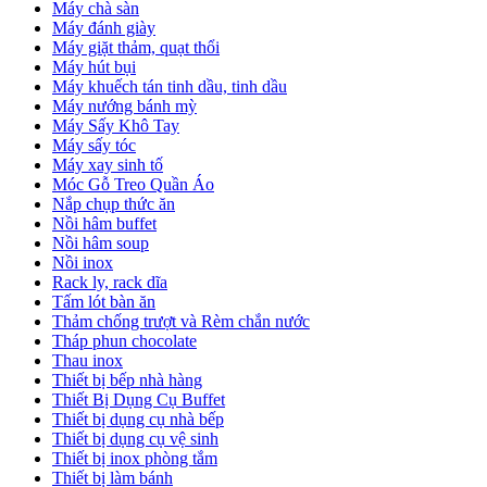
Máy chà sàn
Máy đánh giày
Máy giặt thảm, quạt thổi
Máy hút bụi
Máy khuếch tán tinh dầu, tinh dầu
Máy nướng bánh mỳ
Máy Sấy Khô Tay
Máy sấy tóc
Máy xay sinh tố
Móc Gỗ Treo Quần Áo
Nắp chụp thức ăn
Nồi hâm buffet
Nồi hâm soup
Nồi inox
Rack ly, rack dĩa
Tấm lót bàn ăn
Thảm chống trượt và Rèm chắn nước
Tháp phun chocolate
Thau inox
Thiết bị bếp nhà hàng
Thiết Bị Dụng Cụ Buffet
Thiết bị dụng cụ nhà bếp
Thiết bị dụng cụ vệ sinh
Thiết bị inox phòng tắm
Thiết bị làm bánh