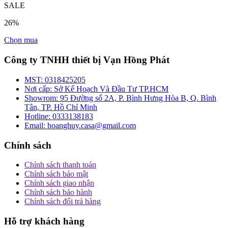
SALE
26%
Chọn mua
Công ty TNHH thiết bị Vạn Hồng Phát
MST:
0318425205
Nơi cấp:
Sở Kế Hoạch Và Đầu Tư TP.HCM
Showrom:
95 Đường số 2A, P. Bình Hưng Hòa B, Q. Bình
Tân, TP. Hồ Chí Minh
Hotline:
0333138183
Email:
hoanghuy.casa@gmail.com
Chính sách
Chính sách thanh toán
Chính sách bảo mật
Chính sách giao nhận
Chính sách bảo hành
Chính sách đổi trả hàng
Hỗ trợ khách hàng