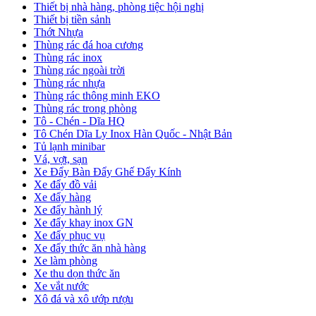
Thiết bị nhà hàng, phòng tiệc hội nghị
Thiết bị tiền sảnh
Thớt Nhựa
Thùng rác đá hoa cương
Thùng rác inox
Thùng rác ngoài trời
Thùng rác nhựa
Thùng rác thông minh EKO
Thùng rác trong phòng
Tô - Chén - Dĩa HQ
Tô Chén Dĩa Ly Inox Hàn Quốc - Nhật Bản
Tủ lạnh minibar
Vá, vợt, sạn
Xe Đẩy Bàn Đẩy Ghế Đẩy Kính
Xe đẩy đồ vải
Xe đẩy hàng
Xe đẩy hành lý
Xe đẩy khay inox GN
Xe đẩy phục vụ
Xe đẩy thức ăn nhà hàng
Xe làm phòng
Xe thu dọn thức ăn
Xe vắt nước
Xô đá và xô ướp rượu