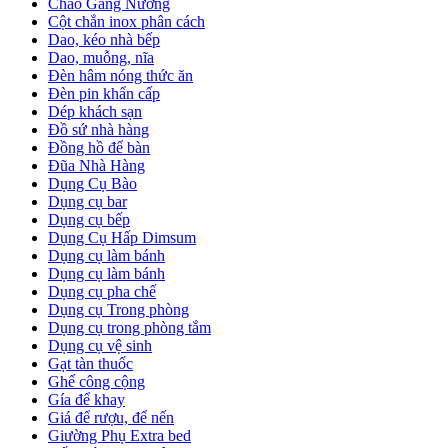
Chảo Gang Nướng
Cột chắn inox phân cách
Dao, kéo nhà bếp
Dao, muỗng, nĩa
Đèn hâm nóng thức ăn
Đèn pin khẩn cấp
Dép khách sạn
Đồ sứ nhà hàng
Đồng hồ để bàn
Đũa Nhà Hàng
Dụng Cụ Bào
Dụng cụ bar
Dụng cụ bếp
Dụng Cụ Hấp Dimsum
Dụng cụ làm bánh
Dụng cụ làm bánh
Dụng cụ pha chế
Dụng cụ Trong phòng
Dụng cụ trong phòng tắm
Dụng cụ vệ sinh
Gạt tàn thuốc
Ghế công cộng
Gía để khay
Giá để rượu, để nến
Giường Phụ Extra bed