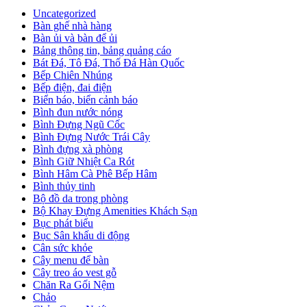
Uncategorized
Bàn ghế nhà hàng
Bàn ủi và bàn để ủi
Bảng thông tin, bảng quảng cáo
Bát Đá, Tô Đá, Thố Đá Hàn Quốc
Bếp Chiên Nhúng
Bếp điện, đai điện
Biển báo, biển cảnh báo
Bình đun nước nóng
Bình Đựng Ngũ Cốc
Bình Đựng Nước Trái Cây
Bình đựng xà phòng
Bình Giữ Nhiệt Ca Rót
Bình Hâm Cà Phê Bếp Hâm
Bình thủy tinh
Bộ đồ da trong phòng
Bộ Khay Đựng Amenities Khách Sạn
Bục phát biểu
Bục Sân khấu di động
Cân sức khỏe
Cây menu để bàn
Cây treo áo vest gỗ
Chăn Ra Gối Nệm
Chảo