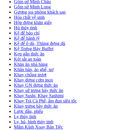
Gốm sứ Minh Châu
Gốm sứ Minh Long
Gương soi phòng khách sạn
Hóa chất vệ sinh
Hộp đựng khăn giấy
Hủ thủy tinh
Kệ để báo chí
Kệ để hành lý
Kệ để ô dù, Thùng đựng dù
Kệ Trưng Bày Buffet
Kẹp gắp thức ăn
Két sắt an toàn
Khăn ăn nhà hàng
Khăn bàn, áo ghế, nơ
Khay chống trượt
Khay đựng cơm inox
Khay GN đựng thức ăn
Khay sứ trưng bày thức ăn
Khay Sushi, Khay Sashimi
Khay Trà Cà Phê, ấm đun siêu tốc
Khay trưng bày thức ăn
Lược dầu, phểu
Ly thủy tinh
Ly, hủ, bình thủy tinh
Mâm Kính Xoay Bàn Tiệc