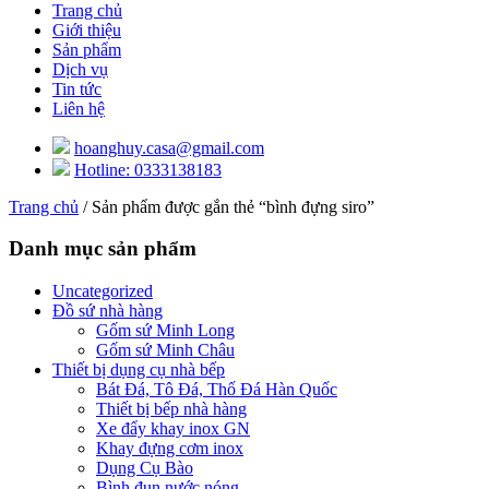
Trang chủ
Giới thiệu
Sản phẩm
Dịch vụ
Tin tức
Liên hệ
hoanghuy.casa@gmail.com
Hotline: 0333138183
Trang chủ
/ Sản phẩm được gắn thẻ “bình đựng siro”
Danh mục sản phẩm
Uncategorized
Đồ sứ nhà hàng
Gốm sứ Minh Long
Gốm sứ Minh Châu
Thiết bị dụng cụ nhà bếp
Bát Đá, Tô Đá, Thố Đá Hàn Quốc
Thiết bị bếp nhà hàng
Xe đẩy khay inox GN
Khay đựng cơm inox
Dụng Cụ Bào
Bình đun nước nóng