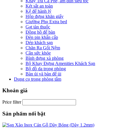
Khay Trà Cà Phê, ấm đun siêu tốc
Két sắt an toàn
Kệ để hành lý
Hộp đựng khăn giấy
Giường Phụ Extra bed
Gạt tàn thuốc
Đồng hồ để bàn
Đèn pin khẩn cấp
Dép khách sạn
Chăn Ra Gối Nệm
Cân sức khỏe
Bình đựng xà phòng
Bộ Khay Đựng Amenities Khách Sạn
Bộ đồ da trong phòng
Bàn ủi và bàn để ủi
Dụng cụ trong phòng tắm
Khoản giá
Price filter
Sản phẩm nổi bật