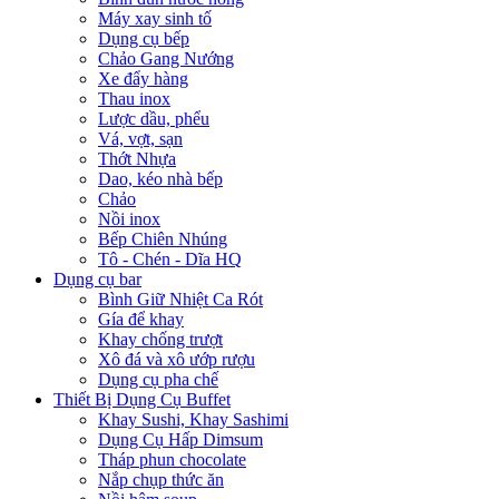
Máy xay sinh tố
Dụng cụ bếp
Chảo Gang Nướng
Xe đẩy hàng
Thau inox
Lược dầu, phểu
Vá, vợt, sạn
Thớt Nhựa
Dao, kéo nhà bếp
Chảo
Nồi inox
Bếp Chiên Nhúng
Tô - Chén - Dĩa HQ
Dụng cụ bar
Bình Giữ Nhiệt Ca Rót
Gía để khay
Khay chống trượt
Xô đá và xô ướp rượu
Dụng cụ pha chế
Thiết Bị Dụng Cụ Buffet
Khay Sushi, Khay Sashimi
Dụng Cụ Hấp Dimsum
Tháp phun chocolate
Nắp chụp thức ăn