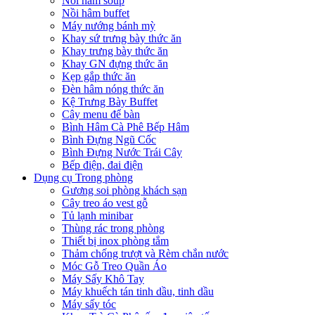
Nồi hâm soup
Nồi hâm buffet
Máy nướng bánh mỳ
Khay sứ trưng bày thức ăn
Khay trưng bày thức ăn
Khay GN đựng thức ăn
Kẹp gắp thức ăn
Đèn hâm nóng thức ăn
Kệ Trưng Bày Buffet
Cây menu để bàn
Bình Hâm Cà Phê Bếp Hâm
Bình Đựng Ngũ Cốc
Bình Đựng Nước Trái Cây
Bếp điện, đai điện
Dụng cụ Trong phòng
Gương soi phòng khách sạn
Cây treo áo vest gỗ
Tủ lạnh minibar
Thùng rác trong phòng
Thiết bị inox phòng tắm
Thảm chống trượt và Rèm chắn nước
Móc Gỗ Treo Quần Áo
Máy Sấy Khô Tay
Máy khuếch tán tinh dầu, tinh dầu
Máy sấy tóc