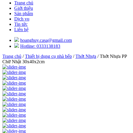
Trang chủ
Giới thiệu
Sản phẩm
Dịch vụ
Tin tức
Liên hệ
hoanghuy.casa@gmail.com
Hotline: 0333138183
Trang chủ
/
Thiết bị dụng cụ nhà bếp
/
Thớt Nhựa
/ Thớt Nhựa PP
Chữ Nhật 30x40x2cm