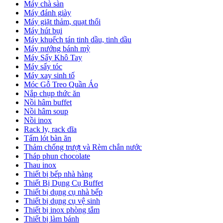
Máy chà sàn
Máy đánh giày
Máy giặt thảm, quạt thổi
Máy hút bụi
Máy khuếch tán tinh dầu, tinh dầu
Máy nướng bánh mỳ
Máy Sấy Khô Tay
Máy sấy tóc
Máy xay sinh tố
Móc Gỗ Treo Quần Áo
Nắp chụp thức ăn
Nồi hâm buffet
Nồi hâm soup
Nồi inox
Rack ly, rack dĩa
Tấm lót bàn ăn
Thảm chống trượt và Rèm chắn nước
Tháp phun chocolate
Thau inox
Thiết bị bếp nhà hàng
Thiết Bị Dụng Cụ Buffet
Thiết bị dụng cụ nhà bếp
Thiết bị dụng cụ vệ sinh
Thiết bị inox phòng tắm
Thiết bị làm bánh