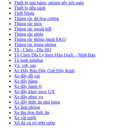
Thiết bị nhà hàng, phòng tiệc hội nghị
Thiết bị tiền sảnh
Thớt Nhựa
Thùng rác đá hoa cương
Thùng rác inox
Thùng rác ngoài trời
Thùng rác nhựa
Thùng rác thông minh EKO
Thùng rác trong phòng
Tô - Chén - Dĩa HQ
Tô Chén Dĩa Ly Inox Hàn Quốc - Nhật Bản
Tủ lạnh minibar
Vá, vợt, sạn
Xe Đẩy Bàn Đẩy Ghế Đẩy Kính
Xe đẩy đồ vải
Xe đẩy hàng
Xe đẩy hành lý
Xe đẩy khay inox GN
Xe đẩy phục vụ
Xe đẩy thức ăn nhà hàng
Xe làm phòng
Xe thu dọn thức ăn
Xe vắt nước
Xô đá và xô ướp rượu