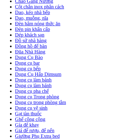
Chảo Gang Nướng
Cột chắn inox phân cách
Dao, kéo nhà bếp
Dao, muỗng, nĩa
Đèn hâm nóng thức ăn
Đèn pin khẩn cấp
Dép khách sạn
Đồ sứ nhà hàng
Đồng hồ để bàn
Đũa Nhà Hàng
Dụng Cụ Bào
Dụng cụ bar
Dụng cụ bếp
Dụng Cụ Hấp Dimsum
Dụng cụ làm bánh
Dụng cụ làm bánh
Dụng cụ pha chế
Dụng cụ Trong phòng
Dụng cụ trong phòng tắm
Dụng cụ vệ sinh
Gạt tàn thuốc
Ghế công cộng
Gía để khay
Giá để rượu, để nến
Giường Phụ Extra bed