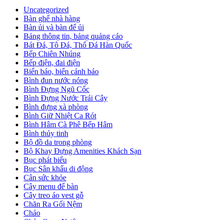
Uncategorized
Bàn ghế nhà hàng
Bàn ủi và bàn để ủi
Bảng thông tin, bảng quảng cáo
Bát Đá, Tô Đá, Thố Đá Hàn Quốc
Bếp Chiên Nhúng
Bếp điện, đai điện
Biển báo, biển cảnh báo
Bình đun nước nóng
Bình Đựng Ngũ Cốc
Bình Đựng Nước Trái Cây
Bình đựng xà phòng
Bình Giữ Nhiệt Ca Rót
Bình Hâm Cà Phê Bếp Hâm
Bình thủy tinh
Bộ đồ da trong phòng
Bộ Khay Đựng Amenities Khách Sạn
Bục phát biểu
Bục Sân khấu di động
Cân sức khỏe
Cây menu để bàn
Cây treo áo vest gỗ
Chăn Ra Gối Nệm
Chảo