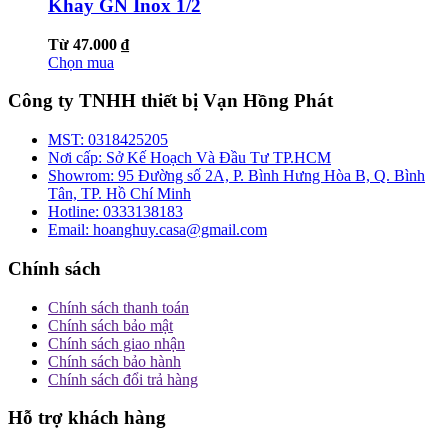
Khay GN Inox 1/2
Từ 47.000 ₫
Chọn mua
Công ty TNHH thiết bị Vạn Hồng Phát
MST:
0318425205
Nơi cấp:
Sở Kế Hoạch Và Đầu Tư TP.HCM
Showrom:
95 Đường số 2A, P. Bình Hưng Hòa B, Q. Bình
Tân, TP. Hồ Chí Minh
Hotline:
0333138183
Email:
hoanghuy.casa@gmail.com
Chính sách
Chính sách thanh toán
Chính sách bảo mật
Chính sách giao nhận
Chính sách bảo hành
Chính sách đổi trả hàng
Hỗ trợ khách hàng