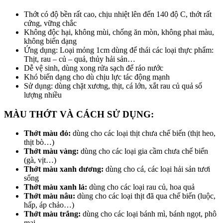
Thớt có độ bền rất cao, chịu nhiệt lên đến 140 độ C, thớt rất
cứng, vững chắc
Không độc hại, không mùi, chống ăn mòn, không phai màu,
không biến dạng
Ứng dụng: Loại mỏng 1cm dùng để thái các loại thực phẩm:
Thịt, rau – củ – quả, thủy hải sản…
Dễ vệ sinh, dùng xong rửa sạch để ráo nước
Khó biến dạng cho dù chịu lực tác động mạnh
Sử dụng: dùng chặt xương, thịt, cá lớn, xắt rau củ quả số
lượng nhiều
MÀU THỚT VÀ CÁCH SỬ DỤNG:
Thớt màu đỏ:
dùng cho các loại thịt chưa chế biến (thịt heo,
thịt bò…)
Thớt màu vàng:
dùng cho các loại gia cầm chưa chế biến
(gà, vịt…)
Thớt màu xanh dương:
dùng cho cá, các loại hải sản tươi
sống
Thớt màu xanh lá:
dùng cho các loại rau củ, hoa quả
Thớt màu nâu:
dùng cho các loại thịt đã qua chế biến (luộc,
hấp, áp chảo…)
Thớt màu trắng:
dùng cho các loại bánh mì, bánh ngọt, phô
mai…