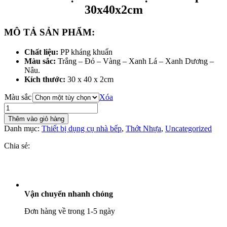
30x40x2cm
MÔ TẢ SẢN PHẨM:
Chất liệu:
PP kháng khuẩn
Màu sắc:
Trắng – Đỏ – Vàng – Xanh Lá – Xanh Dương –
Nâu.
Kích thước:
30 x 40 x 2cm
Màu sắc
Xóa
Thớt
Nhựa
Thêm vào giỏ hàng
PP
Danh mục:
Thiết bị dụng cụ nhà bếp
,
Thớt Nhựa
,
Uncategorized
Chữ
Nhật
Chia sẻ:
30x40x2cm
số
lượng
Vận chuyển nhanh chóng
Đơn hàng về trong 1-5 ngày