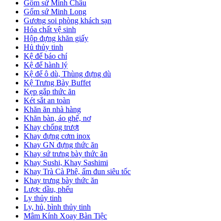
Gốm sứ Minh Châu
Gốm sứ Minh Long
Gương soi phòng khách sạn
Hóa chất vệ sinh
Hộp đựng khăn giấy
Hủ thủy tinh
Kệ để báo chí
Kệ để hành lý
Kệ để ô dù, Thùng đựng dù
Kệ Trưng Bày Buffet
Kẹp gắp thức ăn
Két sắt an toàn
Khăn ăn nhà hàng
Khăn bàn, áo ghế, nơ
Khay chống trượt
Khay đựng cơm inox
Khay GN đựng thức ăn
Khay sứ trưng bày thức ăn
Khay Sushi, Khay Sashimi
Khay Trà Cà Phê, ấm đun siêu tốc
Khay trưng bày thức ăn
Lược dầu, phểu
Ly thủy tinh
Ly, hủ, bình thủy tinh
Mâm Kính Xoay Bàn Tiệc