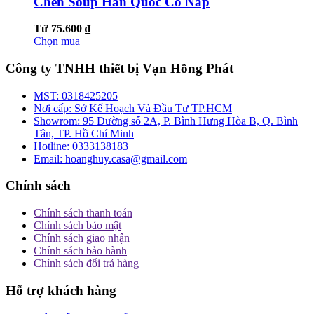
Chén Soup Hàn Quốc Có Nắp
Từ 75.600 ₫
Chọn mua
Công ty TNHH thiết bị Vạn Hồng Phát
MST:
0318425205
Nơi cấp:
Sở Kế Hoạch Và Đầu Tư TP.HCM
Showrom:
95 Đường số 2A, P. Bình Hưng Hòa B, Q. Bình
Tân, TP. Hồ Chí Minh
Hotline:
0333138183
Email:
hoanghuy.casa@gmail.com
Chính sách
Chính sách thanh toán
Chính sách bảo mật
Chính sách giao nhận
Chính sách bảo hành
Chính sách đổi trả hàng
Hỗ trợ khách hàng