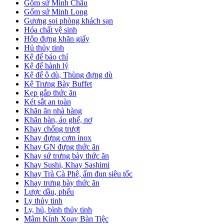
Gốm sứ Minh Châu
Gốm sứ Minh Long
Gương soi phòng khách sạn
Hóa chất vệ sinh
Hộp đựng khăn giấy
Hủ thủy tinh
Kệ để báo chí
Kệ để hành lý
Kệ để ô dù, Thùng đựng dù
Kệ Trưng Bày Buffet
Kẹp gắp thức ăn
Két sắt an toàn
Khăn ăn nhà hàng
Khăn bàn, áo ghế, nơ
Khay chống trượt
Khay đựng cơm inox
Khay GN đựng thức ăn
Khay sứ trưng bày thức ăn
Khay Sushi, Khay Sashimi
Khay Trà Cà Phê, ấm đun siêu tốc
Khay trưng bày thức ăn
Lược dầu, phểu
Ly thủy tinh
Ly, hủ, bình thủy tinh
Mâm Kính Xoay Bàn Tiệc