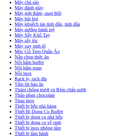
Máy chà sàn
Máy đánh giày
Máy giặt thảm, quạt thổi
Máy hút bụi
Máy khuếch tán tinh dầu, tinh dầu
Máy nướng bánh mỳ
Máy Sấy Khô Tay
Máy sấy tóc
Máy xay sinh tố
Móc Gỗ Treo Quần Áo
Nắp chụp thức ăn
Nồi hâm buffet
Nồi hâm soup
Nồi inox
Rack ly, rack dĩa
Tấm lót bàn ăn
Thảm chống trượt và Rèm chắn nước
Tháp phun chocolate
Thau inox
Thiết bị bếp nhà hàng
Thiết Bị Dụng Cụ Buffet
Thiết bị dụng cụ nhà bếp
Thiết bị dụng cụ vệ sinh
Thiết bị inox phòng tắm
Thiết bị làm bánh