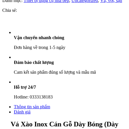
Danh mục:
Thiết bị dụng cụ nhà bếp
,
Uncategorized
,
Vá, vợt, sạn
Cán
Gỗ
Chia sẻ:
Dày
Bóng
(Dày
1.2mm)
số
Vận chuyển nhanh chóng
lượng
Đơn hàng về trong 1-5 ngày
Đảm bảo chất lượng
Cam kết sản phẩm đúng số lượng và mẫu mã
Hỗ trợ 24/7
Hotline: 0333138183
Thông tin sản phẩm
Đánh giá
Vá Xào Inox Cán Gỗ Dày Bóng (Dày