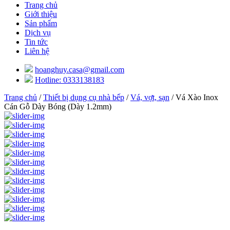
Trang chủ
Giới thiệu
Sản phẩm
Dịch vụ
Tin tức
Liên hệ
hoanghuy.casa@gmail.com
Hotline: 0333138183
Trang chủ
/
Thiết bị dụng cụ nhà bếp
/
Vá, vợt, sạn
/ Vá Xào Inox
Cán Gỗ Dày Bóng (Dày 1.2mm)