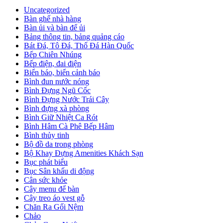
Uncategorized
Bàn ghế nhà hàng
Bàn ủi và bàn để ủi
Bảng thông tin, bảng quảng cáo
Bát Đá, Tô Đá, Thố Đá Hàn Quốc
Bếp Chiên Nhúng
Bếp điện, đai điện
Biển báo, biển cảnh báo
Bình đun nước nóng
Bình Đựng Ngũ Cốc
Bình Đựng Nước Trái Cây
Bình đựng xà phòng
Bình Giữ Nhiệt Ca Rót
Bình Hâm Cà Phê Bếp Hâm
Bình thủy tinh
Bộ đồ da trong phòng
Bộ Khay Đựng Amenities Khách Sạn
Bục phát biểu
Bục Sân khấu di động
Cân sức khỏe
Cây menu để bàn
Cây treo áo vest gỗ
Chăn Ra Gối Nệm
Chảo