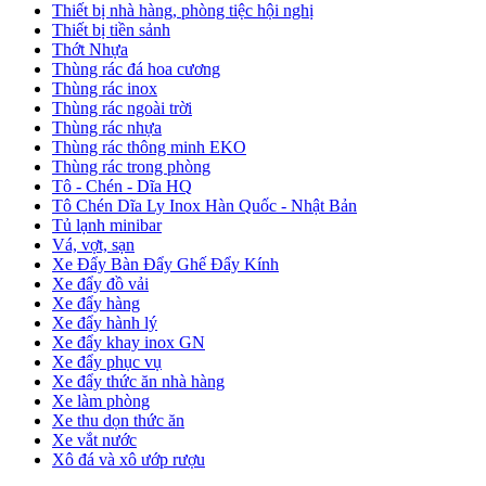
Thiết bị nhà hàng, phòng tiệc hội nghị
Thiết bị tiền sảnh
Thớt Nhựa
Thùng rác đá hoa cương
Thùng rác inox
Thùng rác ngoài trời
Thùng rác nhựa
Thùng rác thông minh EKO
Thùng rác trong phòng
Tô - Chén - Dĩa HQ
Tô Chén Dĩa Ly Inox Hàn Quốc - Nhật Bản
Tủ lạnh minibar
Vá, vợt, sạn
Xe Đẩy Bàn Đẩy Ghế Đẩy Kính
Xe đẩy đồ vải
Xe đẩy hàng
Xe đẩy hành lý
Xe đẩy khay inox GN
Xe đẩy phục vụ
Xe đẩy thức ăn nhà hàng
Xe làm phòng
Xe thu dọn thức ăn
Xe vắt nước
Xô đá và xô ướp rượu