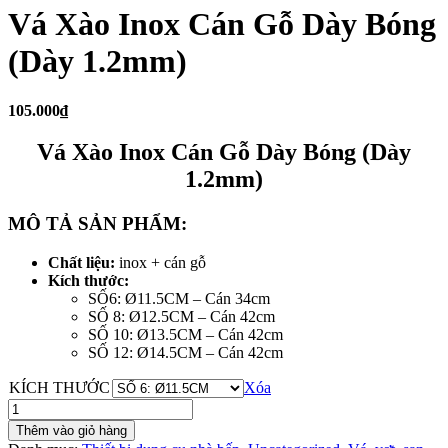
Vá Xào Inox Cán Gỗ Dày Bóng
(Dày 1.2mm)
105.000₫
Vá Xào Inox Cán Gỗ Dày Bóng (Dày
1.2mm)
MÔ TẢ SẢN PHẨM:
Chất liệu:
inox + cán gỗ
Kích thước:
SỐ6: Ø11.5CM – Cán 34cm
SỐ 8: Ø12.5CM – Cán 42cm
SỐ 10: Ø13.5CM – Cán 42cm
SỐ 12: Ø14.5CM – Cán 42cm
KÍCH THƯỚC
Xóa
Vá
Xào
Thêm vào giỏ hàng
Inox