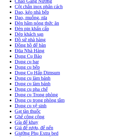
Chảo Gang Nướng
Cột chắn inox phân cách
Dao, kéo nhà bếp
Dao, muỗng, nĩa
Đèn hâm nóng thức ăn
Đèn pin khẩn cấp
Dép khách sạn
Đồ sứ nhà hàng
Đồng hồ để bàn
Đũa Nhà Hàng
Dụng Cụ Bào
Dụng cụ bar
Dụng cụ bếp
Dụng Cụ Hấp Dimsum
Dụng cụ làm bánh
Dụng cụ làm bánh
Dụng cụ pha chế
Dụng cụ Trong phòng
Dụng cụ trong phòng tắm
Dụng cụ vệ sinh
Gạt tàn thuốc
Ghế công cộng
Gía để khay
Giá để rượu, để nến
Giường Phụ Extra bed