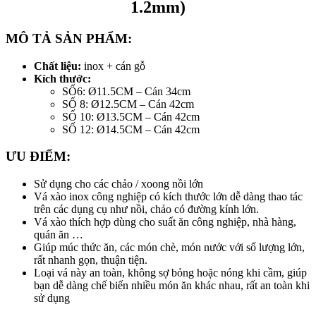
1.2mm)
MÔ TẢ SẢN PHẨM:
Chất liệu:
inox + cán gỗ
Kích thước:
SỐ6: Ø11.5CM – Cán 34cm
SỐ 8: Ø12.5CM – Cán 42cm
SỐ 10: Ø13.5CM – Cán 42cm
SỐ 12: Ø14.5CM – Cán 42cm
ƯU ĐIỂM:
Sử dụng cho các chảo / xoong nồi lớn
Vá xào inox công nghiệp có kích thước lớn dễ dàng thao tác
trên các dụng cụ như nồi, chảo có đường kính lớn.
Vá xào thích hợp dùng cho suất ăn công nghiệp, nhà hàng,
quán ăn …
Giúp múc thức ăn, các món chè, món nước với số lượng lớn,
rất nhanh gọn, thuận tiện.
Loại vá này an toàn, không sợ bỏng hoặc nóng khi cầm, giúp
bạn dễ dàng chế biến nhiều món ăn khác nhau, rất an toàn khi
sử dụng