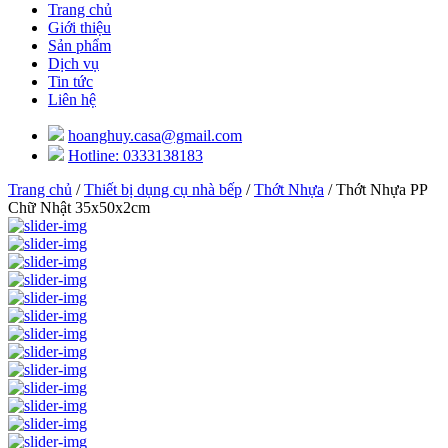
Trang chủ
Giới thiệu
Sản phẩm
Dịch vụ
Tin tức
Liên hệ
hoanghuy.casa@gmail.com
Hotline: 0333138183
Trang chủ
/
Thiết bị dụng cụ nhà bếp
/
Thớt Nhựa
/ Thớt Nhựa PP
Chữ Nhật 35x50x2cm