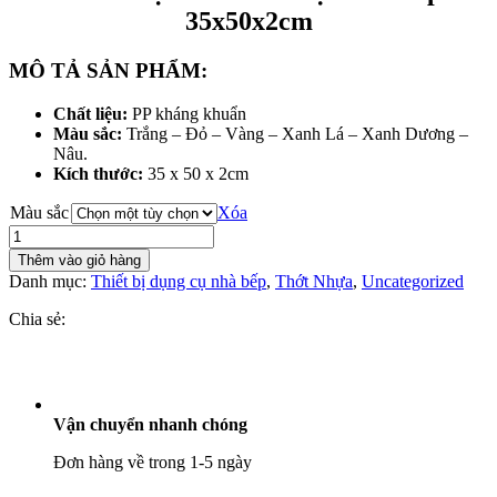
35x50x2cm
MÔ TẢ SẢN PHẨM:
Chất liệu:
PP kháng khuẩn
Màu sắc:
Trắng – Đỏ – Vàng – Xanh Lá – Xanh Dương –
Nâu.
Kích thước:
35 x 50 x 2cm
Màu sắc
Xóa
Thớt
Nhựa
Thêm vào giỏ hàng
PP
Danh mục:
Thiết bị dụng cụ nhà bếp
,
Thớt Nhựa
,
Uncategorized
Chữ
Nhật
Chia sẻ:
35x50x2cm
số
lượng
Vận chuyển nhanh chóng
Đơn hàng về trong 1-5 ngày