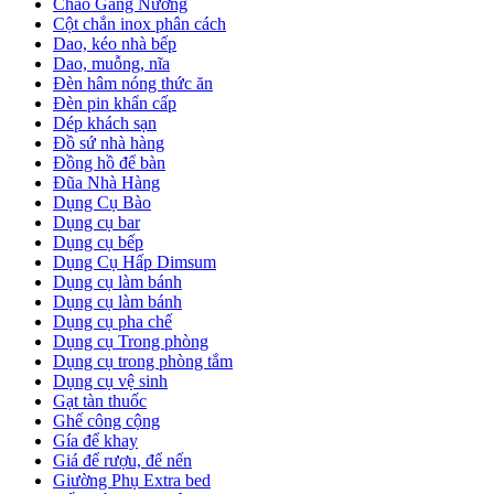
Chảo Gang Nướng
Cột chắn inox phân cách
Dao, kéo nhà bếp
Dao, muỗng, nĩa
Đèn hâm nóng thức ăn
Đèn pin khẩn cấp
Dép khách sạn
Đồ sứ nhà hàng
Đồng hồ để bàn
Đũa Nhà Hàng
Dụng Cụ Bào
Dụng cụ bar
Dụng cụ bếp
Dụng Cụ Hấp Dimsum
Dụng cụ làm bánh
Dụng cụ làm bánh
Dụng cụ pha chế
Dụng cụ Trong phòng
Dụng cụ trong phòng tắm
Dụng cụ vệ sinh
Gạt tàn thuốc
Ghế công cộng
Gía để khay
Giá để rượu, để nến
Giường Phụ Extra bed