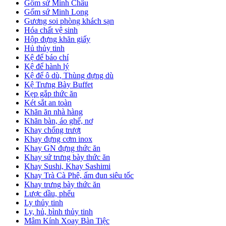
Gốm sứ Minh Châu
Gốm sứ Minh Long
Gương soi phòng khách sạn
Hóa chất vệ sinh
Hộp đựng khăn giấy
Hủ thủy tinh
Kệ để báo chí
Kệ để hành lý
Kệ để ô dù, Thùng đựng dù
Kệ Trưng Bày Buffet
Kẹp gắp thức ăn
Két sắt an toàn
Khăn ăn nhà hàng
Khăn bàn, áo ghế, nơ
Khay chống trượt
Khay đựng cơm inox
Khay GN đựng thức ăn
Khay sứ trưng bày thức ăn
Khay Sushi, Khay Sashimi
Khay Trà Cà Phê, ấm đun siêu tốc
Khay trưng bày thức ăn
Lược dầu, phểu
Ly thủy tinh
Ly, hủ, bình thủy tinh
Mâm Kính Xoay Bàn Tiệc