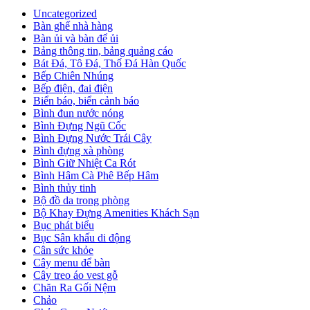
Uncategorized
Bàn ghế nhà hàng
Bàn ủi và bàn để ủi
Bảng thông tin, bảng quảng cáo
Bát Đá, Tô Đá, Thố Đá Hàn Quốc
Bếp Chiên Nhúng
Bếp điện, đai điện
Biển báo, biển cảnh báo
Bình đun nước nóng
Bình Đựng Ngũ Cốc
Bình Đựng Nước Trái Cây
Bình đựng xà phòng
Bình Giữ Nhiệt Ca Rót
Bình Hâm Cà Phê Bếp Hâm
Bình thủy tinh
Bộ đồ da trong phòng
Bộ Khay Đựng Amenities Khách Sạn
Bục phát biểu
Bục Sân khấu di động
Cân sức khỏe
Cây menu để bàn
Cây treo áo vest gỗ
Chăn Ra Gối Nệm
Chảo