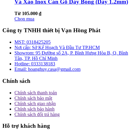
Vá Xào Inox Cán Gỗ Dày Bóng (Dày 1.2mm)
Từ 105.000 ₫
Chọn mua
Công ty TNHH thiết bị Vạn Hồng Phát
MST:
0318425205
Nơi cấp:
Sở Kế Hoạch Và Đầu Tư TP.HCM
Showrom:
95 Đường số 2A, P. Bình Hưng Hòa B, Q. Bình
Tân, TP. Hồ Chí Minh
Hotline:
0333138183
Email:
hoanghuy.casa@gmail.com
Chính sách
Chính sách thanh toán
Chính sách bảo mật
Chính sách giao nhận
Chính sách bảo hành
Chính sách đổi trả hàng
Hỗ trợ khách hàng