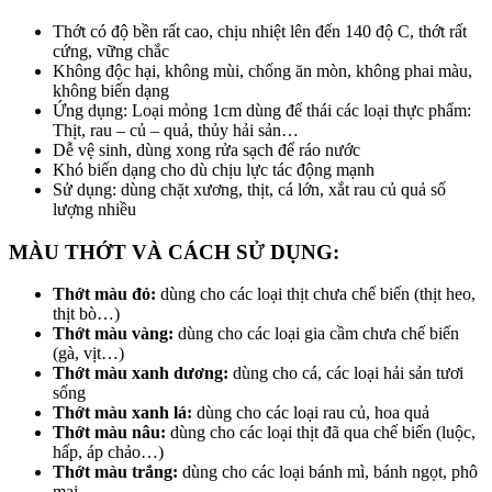
Thớt có độ bền rất cao, chịu nhiệt lên đến 140 độ C, thớt rất
cứng, vững chắc
Không độc hại, không mùi, chống ăn mòn, không phai màu,
không biến dạng
Ứng dụng: Loại mỏng 1cm dùng để thái các loại thực phẩm:
Thịt, rau – củ – quả, thủy hải sản…
Dễ vệ sinh, dùng xong rửa sạch để ráo nước
Khó biến dạng cho dù chịu lực tác động mạnh
Sử dụng: dùng chặt xương, thịt, cá lớn, xắt rau củ quả số
lượng nhiều
MÀU THỚT VÀ CÁCH SỬ DỤNG:
Thớt màu đỏ:
dùng cho các loại thịt chưa chế biến (thịt heo,
thịt bò…)
Thớt màu vàng:
dùng cho các loại gia cầm chưa chế biến
(gà, vịt…)
Thớt màu xanh dương:
dùng cho cá, các loại hải sản tươi
sống
Thớt màu xanh lá:
dùng cho các loại rau củ, hoa quả
Thớt màu nâu:
dùng cho các loại thịt đã qua chế biến (luộc,
hấp, áp chảo…)
Thớt màu trắng:
dùng cho các loại bánh mì, bánh ngọt, phô
mai…