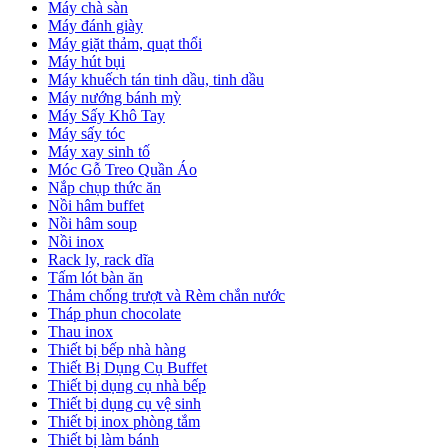
Máy chà sàn
Máy đánh giày
Máy giặt thảm, quạt thổi
Máy hút bụi
Máy khuếch tán tinh dầu, tinh dầu
Máy nướng bánh mỳ
Máy Sấy Khô Tay
Máy sấy tóc
Máy xay sinh tố
Móc Gỗ Treo Quần Áo
Nắp chụp thức ăn
Nồi hâm buffet
Nồi hâm soup
Nồi inox
Rack ly, rack dĩa
Tấm lót bàn ăn
Thảm chống trượt và Rèm chắn nước
Tháp phun chocolate
Thau inox
Thiết bị bếp nhà hàng
Thiết Bị Dụng Cụ Buffet
Thiết bị dụng cụ nhà bếp
Thiết bị dụng cụ vệ sinh
Thiết bị inox phòng tắm
Thiết bị làm bánh