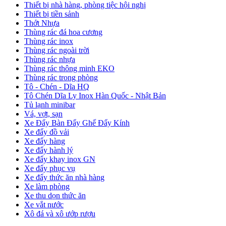
Thiết bị nhà hàng, phòng tiệc hội nghị
Thiết bị tiền sảnh
Thớt Nhựa
Thùng rác đá hoa cương
Thùng rác inox
Thùng rác ngoài trời
Thùng rác nhựa
Thùng rác thông minh EKO
Thùng rác trong phòng
Tô - Chén - Dĩa HQ
Tô Chén Dĩa Ly Inox Hàn Quốc - Nhật Bản
Tủ lạnh minibar
Vá, vợt, sạn
Xe Đẩy Bàn Đẩy Ghế Đẩy Kính
Xe đẩy đồ vải
Xe đẩy hàng
Xe đẩy hành lý
Xe đẩy khay inox GN
Xe đẩy phục vụ
Xe đẩy thức ăn nhà hàng
Xe làm phòng
Xe thu dọn thức ăn
Xe vắt nước
Xô đá và xô ướp rượu